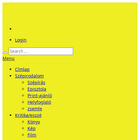
Login
Menu
Címlap
Szépirodalom
Szépírás
Episztola
Print-ajánló
Helyfoglaló
zsemle
Kritika/esszé
Könyv
Kép
Film