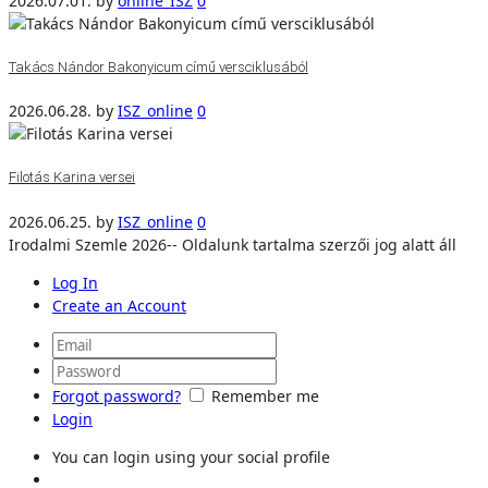
2026.07.01.
by
online_ISZ
0
Takács Nándor Bakonyicum című versciklusából
2026.06.28.
by
ISZ_online
0
Filotás Karina versei
2026.06.25.
by
ISZ_online
0
Irodalmi Szemle 2026-- Oldalunk tartalma szerzői jog alatt áll
Log In
Create an Account
Forgot password?
Remember me
Login
You can login using your social profile