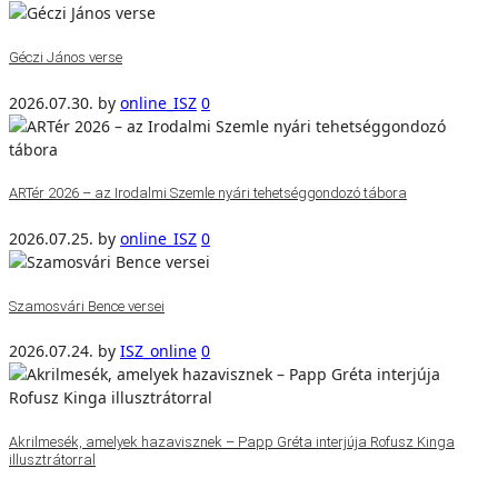
Géczi János verse
2026.07.30.
by
online_ISZ
0
ARTér 2026 – az Irodalmi Szemle nyári tehetséggondozó tábora
2026.07.25.
by
online_ISZ
0
Szamosvári Bence versei
2026.07.24.
by
ISZ_online
0
Akrilmesék, amelyek hazavisznek – Papp Gréta interjúja Rofusz Kinga
illusztrátorral