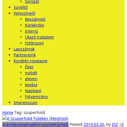
Sorozat
Süvöltő
Helyszínelő
Beszámoló
Körkérdés
Interjú
Utazó irodalom
Fotóriport
Lapszámok
Partnereink
Korábbi rovataink
Éber
nyitott
eleven
kovász
Naplopó
Folyamirány
Impresszum
Home
Tag: szuperhold
Ajánló
események
hírszemle
Kiemelt
Posted
2019.03.20.
by
ISZ
|
0