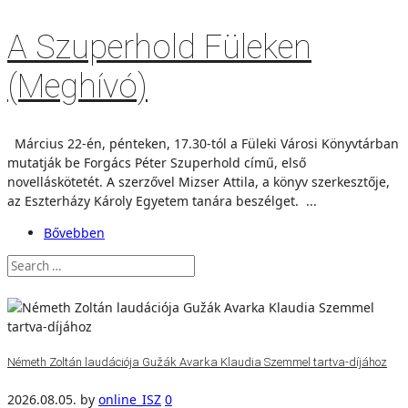
A Szuperhold Füleken
(Meghívó)
Március 22-én, pénteken, 17.30-tól a Füleki Városi Könyvtárban
mutatják be Forgács Péter Szuperhold című, első
novelláskötetét. A szerzővel Mizser Attila, a könyv szerkesztője,
az Eszterházy Károly Egyetem tanára beszélget. ...
Bővebben
Németh Zoltán laudációja Gužák Avarka Klaudia Szemmel tartva-díjához
2026.08.05.
by
online_ISZ
0