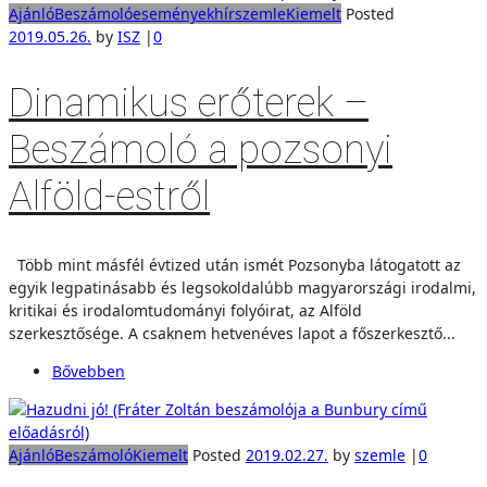
Ajánló
Beszámoló
események
hírszemle
Kiemelt
Posted
2019.05.26.
by
ISZ
|
0
Dinamikus erőterek –
Beszámoló a pozsonyi
Alföld-estről
Több mint másfél évtized után ismét Pozsonyba látogatott az
egyik legpatinásabb és legsokoldalúbb magyarországi irodalmi,
kritikai és irodalomtudományi folyóirat, az Alföld
szerkesztősége. A csaknem hetvenéves lapot a főszerkesztő...
Bővebben
Ajánló
Beszámoló
Kiemelt
Posted
2019.02.27.
by
szemle
|
0