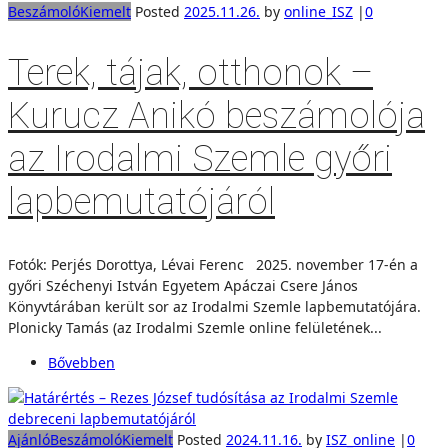
Beszámoló
Kiemelt
Posted
2025.11.26.
by
online_ISZ
|
0
Terek, tájak, otthonok –
Kurucz Anikó beszámolója
az Irodalmi Szemle győri
lapbemutatójáról
Fotók: Perjés Dorottya, Lévai Ferenc 2025. november 17-én a
győri Széchenyi István Egyetem Apáczai Csere János
Könyvtárában került sor az Irodalmi Szemle lapbemutatójára.
Plonicky Tamás (az Irodalmi Szemle online felületének...
Bővebben
Ajánló
Beszámoló
Kiemelt
Posted
2024.11.16.
by
ISZ_online
|
0