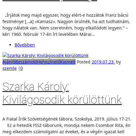
„Írjátok meg majd egyszer, hogy elért-e hozzátok Franz bácsi
festménye […a] »Kamasz«. Nagyon örülnék, ha azt tudhatnám,
hogy nálatok van. Nem szeretném, hogy elkallódott legyen.” –
kéri 1960. február 17-én írt levelében Márai...
Bővebben
Ajánló
Beszámoló
Helyszínelő
Kiemelt
Posted
2019.07.23.
by
szemle
|
0
Szarka Károly:
Kivilágosodik körülöttünk
A Fiatal Írók Szövetségének tábora, Szokolya, 2019. július 17-21.
Ez a hetedik FISZ-táborunk, mondja nekem Csombor Rita, én
meg elkezdem számolgatni az éveket, és a végén igazat kell