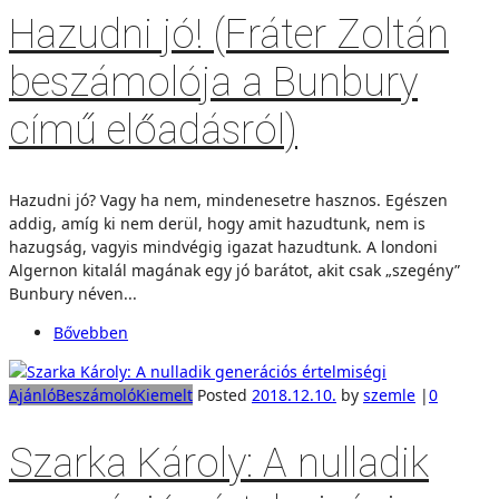
Hazudni jó! (Fráter Zoltán
beszámolója a Bunbury
című előadásról)
Hazudni jó? Vagy ha nem, mindenesetre hasznos. Egészen
addig, amíg ki nem derül, hogy amit hazudtunk, nem is
hazugság, vagyis mindvégig igazat hazudtunk. A londoni
Algernon kitalál magának egy jó barátot, akit csak „szegény”
Bunbury néven...
Bővebben
Ajánló
Beszámoló
Kiemelt
Posted
2018.12.10.
by
szemle
|
0
Szarka Károly: A nulladik