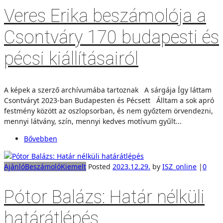
Veres Erika beszámolója a
Csontváry 170 budapesti és
pécsi kiállításairól
A képek a szerző archívumába tartoznak A sárgája Így láttam
Csontváryt 2023-ban Budapesten és Pécsett Álltam a sok apró
festmény között az oszlopsorban, és nem győztem örvendezni,
mennyi látvány, szín, mennyi kedves motívum gyűlt...
Bővebben
Ajánló
Beszámoló
Kiemelt
Posted
2023.12.29.
by
ISZ_online
|
0
Pótor Balázs: Határ nélküli
határátlépés