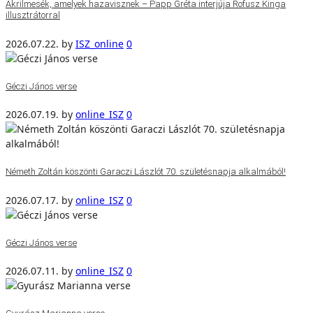
Akrilmesék, amelyek hazavisznek – Papp Gréta interjúja Rofusz Kinga
illusztrátorral
2026.07.22.
by
ISZ_online
0
Géczi János verse
2026.07.19.
by
online_ISZ
0
Németh Zoltán köszönti Garaczi Lászlót 70. születésnapja alkalmából!
2026.07.17.
by
online_ISZ
0
Géczi János verse
2026.07.11.
by
online_ISZ
0