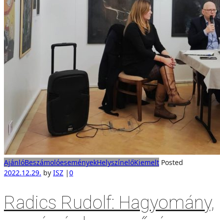
Ajánló
Beszámoló
események
Helyszínelő
Kiemelt
Posted
2022.12.29.
by
ISZ
|
0
Radics Rudolf: Hagyomány,