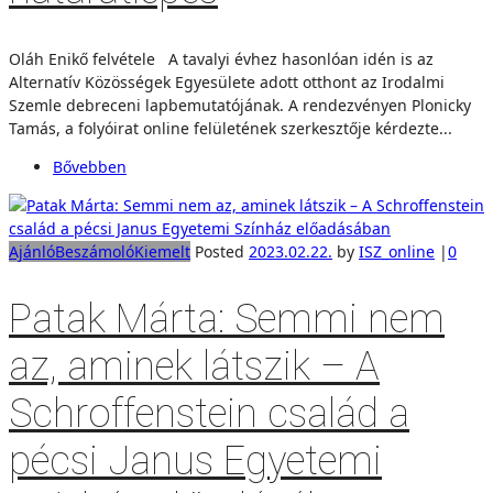
Oláh Enikő felvétele A tavalyi évhez hasonlóan idén is az
Alternatív Közösségek Egyesülete adott otthont az Irodalmi
Szemle debreceni lapbemutatójának. A rendezvényen Plonicky
Tamás, a folyóirat online felületének szerkesztője kérdezte...
Bővebben
Ajánló
Beszámoló
Kiemelt
Posted
2023.02.22.
by
ISZ_online
|
0
Patak Márta: Semmi nem
az, aminek látszik – A
Schroffenstein család a
pécsi Janus Egyetemi