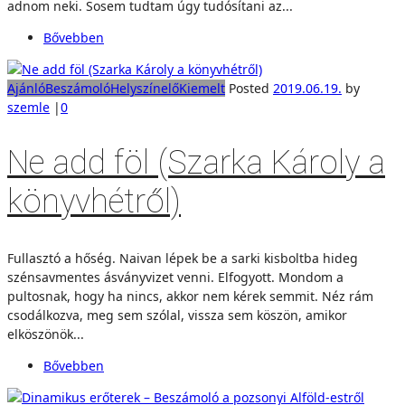
adnom neki. Sosem tudtam úgy tudósítani az...
Bővebben
Ajánló
Beszámoló
Helyszínelő
Kiemelt
Posted
2019.06.19.
by
szemle
|
0
Ne add föl (Szarka Károly a
könyvhétről)
Fullasztó a hőség. Naivan lépek be a sarki kisboltba hideg
szénsavmentes ásványvizet venni. Elfogyott. Mondom a
pultosnak, hogy ha nincs, akkor nem kérek semmit. Néz rám
csodálkozva, meg sem szólal, vissza sem köszön, amikor
elköszönök...
Bővebben