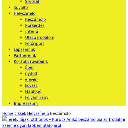
Sorozat
Süvöltő
Helyszínelő
Beszámoló
Körkérdés
Interjú
Utazó irodalom
Fotóriport
Lapszámok
Partnereink
Korábbi rovataink
Éber
nyitott
eleven
kovász
Naplopó
Folyamirány
Impresszum
Home
cikkek
Helyszínelő
Beszámoló