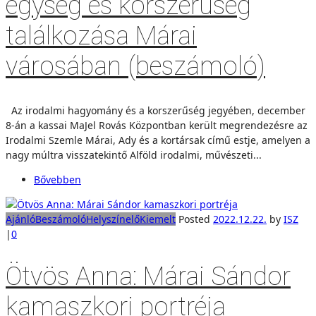
egység és korszerűség
találkozása Márai
városában (beszámoló)
Az irodalmi hagyomány és a korszerűség jegyében, december
8-án a kassai MaJel Rovás Központban került megrendezésre az
Irodalmi Szemle Márai, Ady és a kortársak című estje, amelyen a
nagy múltra visszatekintő Alföld irodalmi, művészeti...
Bővebben
Ajánló
Beszámoló
Helyszínelő
Kiemelt
Posted
2022.12.22.
by
ISZ
|
0
Ötvös Anna: Márai Sándor
kamaszkori portréja