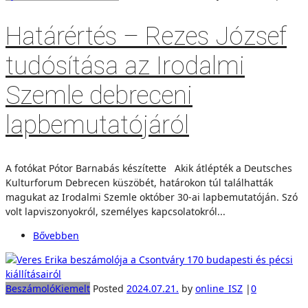
Határértés – Rezes József
tudósítása az Irodalmi
Szemle debreceni
lapbemutatójáról
A fotókat Pótor Barnabás készítette Akik átlépték a Deutsches
Kulturforum Debrecen küszöbét, határokon túl találhatták
magukat az Irodalmi Szemle október 30-ai lapbemutatóján. Szó
volt lapviszonyokról, személyes kapcsolatokról...
Bővebben
Beszámoló
Kiemelt
Posted
2024.07.21.
by
online_ISZ
|
0