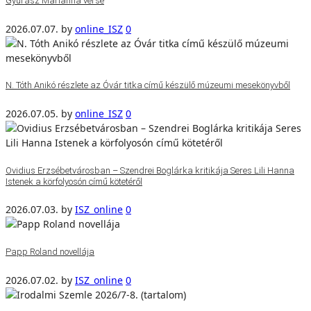
Gyurász Marianna verse
2026.07.07.
by
online_ISZ
0
N. Tóth Anikó részlete az Óvár titka című készülő múzeumi mesekönyvből
2026.07.05.
by
online_ISZ
0
Ovidius Erzsébetvárosban – Szendrei Boglárka kritikája Seres Lili Hanna
Istenek a körfolyosón című kötetéről
2026.07.03.
by
ISZ_online
0
Papp Roland novellája
2026.07.02.
by
ISZ_online
0