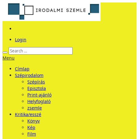
Login
Menu
Címlap
Szépirodalom
Szépírás
Episztola
Print-ajánló
Helyfoglaló
zsemle
Kritika/esszé
Könyv
Kép
Film