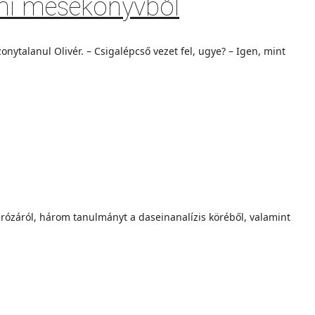
umi mesekönyvből
ytalanul Olivér. – Csigalépcső vezet fel, ugye? – Igen, mint
rózáról, három tanulmányt a daseinanalízis köréből, valamint