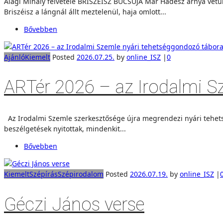
Alagi Mihály felvétele BRISZÉISZ BÚCSÚJA Már Hádész árnya vetült 
Briszéisz a lángnál állt meztelenül, haja omlott...
Bővebben
Ajánló
Kiemelt
Posted
2026.07.25.
by
online_ISZ
|
0
ARTér 2026 – az Irodalmi S
Az Irodalmi Szemle szerkesztősége újra megrendezi nyári tehetsé
beszélgetések nyitottak, mindenkit...
Bővebben
Kiemelt
Szépírás
Szépirodalom
Posted
2026.07.19.
by
online_ISZ
|
Géczi János verse