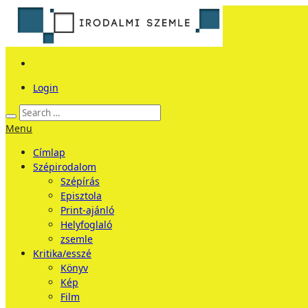
Login
Menu
Címlap
Szépirodalom
Szépírás
Episztola
Print-ajánló
Helyfoglaló
zsemle
Kritika/esszé
Könyv
Kép
Film