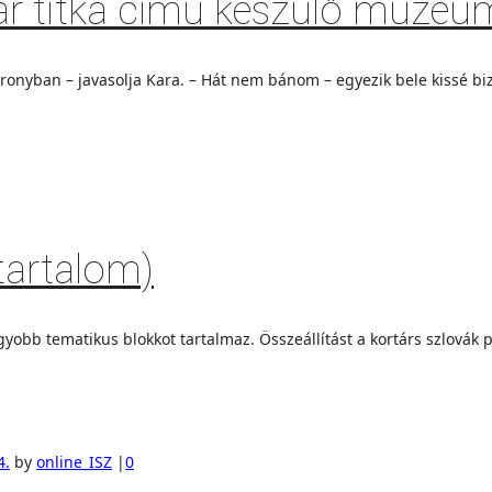
Óvár titka című készülő múze
onyban – javasolja Kara. – Hát nem bánom – egyezik bele kissé bizon
tartalom)
b tematikus blokkot tartalmaz. Összeállítást a kortárs szlovák p
4.
by
online_ISZ
|
0