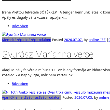
Irene Vrettou felvétele SÓTÉRKÉP A tenger bennünk létezik: könny
Apály és dagály váltakozása rajzolja ki...
Bővebben
Kiemelt
Szépírás
Szépirodalom
Posted
2026.07.07.
by
online_ISZ
|
Gyurász Marianna verse
Alagi Mihály felvétele mínusz 12 ez is egy formája az időutazásnak
közeledik a napnyugta, már nem kertelünk...
Bővebben
Ajánló
Kiemelt
Szépírás
Szépirodalom
Posted
2026.07.05.
by
online