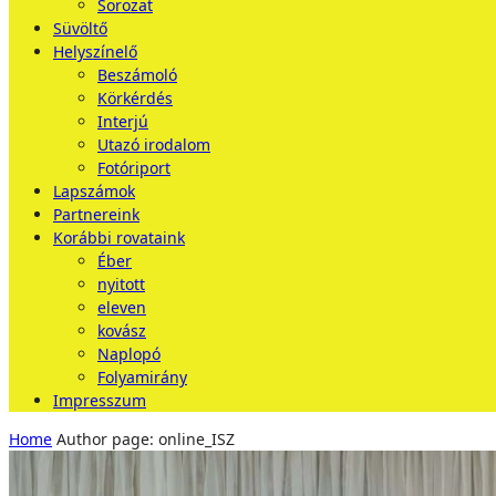
Sorozat
Süvöltő
Helyszínelő
Beszámoló
Körkérdés
Interjú
Utazó irodalom
Fotóriport
Lapszámok
Partnereink
Korábbi rovataink
Éber
nyitott
eleven
kovász
Naplopó
Folyamirány
Impresszum
Home
Author page: online_ISZ