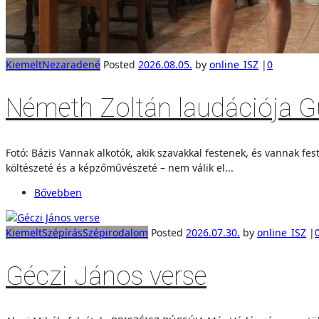
Kiemelt
Nezaradené
Posted
2026.08.05.
by
online_ISZ
|
0
Németh Zoltán laudációja G
Fotó: Bázis Vannak alkotók, akik szavakkal festenek, és vannak fe
költészeté és a képzőművészeté – nem válik el...
Bővebben
Kiemelt
Szépírás
Szépirodalom
Posted
2026.07.30.
by
online_ISZ
|
Géczi János verse