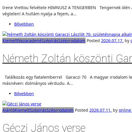
Irene Vrettou felvétele HIMNUSZ A TENGERBEN Tengernek ölén állok 
végtelen! A hullám nyalja a fejem, a...
Bővebben
Kiemelt
Nezaradené
Szépírás
Szépirodalom
Posted
2026.07.17.
by
Németh Zoltán köszönti Gara
Találkozás egy fiatalemberrel Garaczi 70 A magyar irodalom legf
másnéven: dolmányos vérdudu. A...
Bővebben
Ajánló
Kiemelt
Szépírás
Szépirodalom
Posted
2026.07.11.
by
online
Géczi János verse