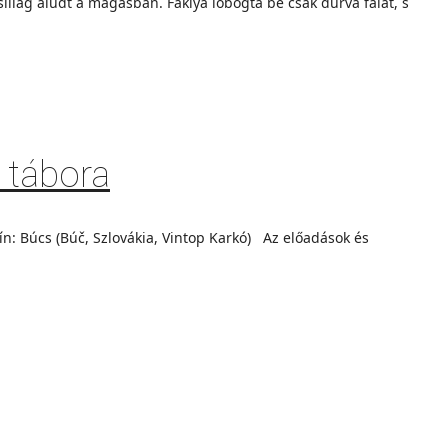
illag aludt a magasban. Fáklya lobogta be csak durva falat, s
 tábora
: Búcs (Búč, Szlovákia, Vintop Karkó) Az előadások és