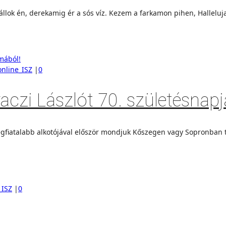
én, derekamig ér a sós víz. Kezem a farkamon pihen, Halleluja, te 
online_ISZ
|
0
czi Lászlót 70. születésnapj
iatalabb alkotójával először mondjuk Kőszegen vagy Sopronban tal
_ISZ
|
0