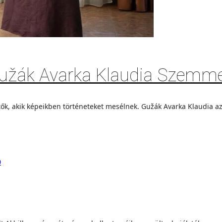
užák Avarka Klaudia Szemmel
stők, akik képeikben történeteket mesélnek. Gužák Avarka Klaudia az
0