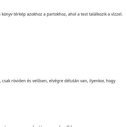
nyv térkép azokhoz a partokhoz, ahol a test találkozik a vízzel.
, csak röviden és velősen, elvégre délután van, ilyenkor, hogy