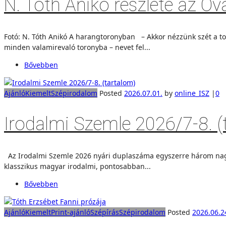
N. Tóth Anikó részlete az 
Fotó: N. Tóth Anikó A harangtoronyban – Akkor nézzünk szét a tor
minden valamirevaló toronyba – nevet fel...
Bővebben
Ajánló
Kiemelt
Szépirodalom
Posted
2026.07.01.
by
online_ISZ
|
0
Irodalmi Szemle 2026/7-8. (
Az Irodalmi Szemle 2026 nyári duplaszáma egyszerre három nagyob
klasszikus magyar irodalmi, pontosabban...
Bővebben
Ajánló
Kiemelt
Print-ajánló
Szépírás
Szépirodalom
Posted
2026.06.2