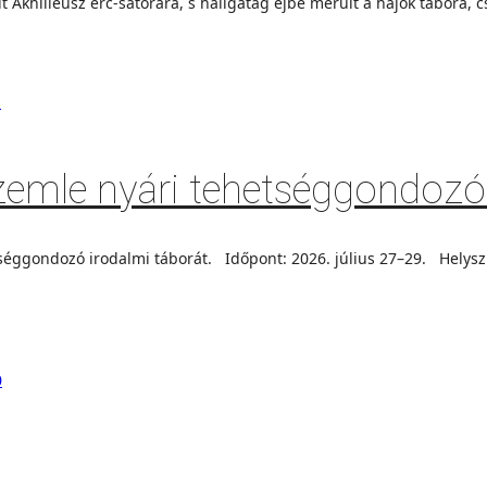
Akhilleusz érc-sátorára, s hallgatag éjbe merült a hajók tábora, cs
zemle nyári tehetséggondozó
ggondozó irodalmi táborát. Időpont: 2026. július 27–29. Helyszín
0