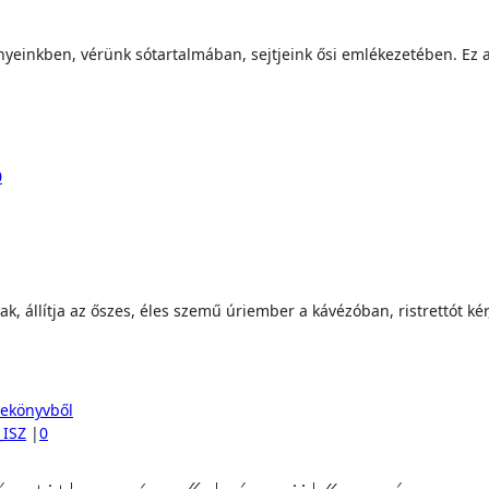
einkben, vérünk sótartalmában, sejtjeink ősi emlékezetében. Ez a kö
0
, állítja az őszes, éles szemű úriember a kávézóban, ristrettót kér
_ISZ
|
0