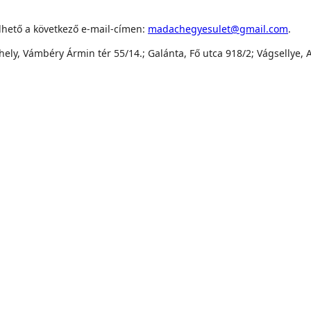
lhető a következő e-mail-címen:
madachegyesulet@gmail.com
.
ely, Vámbéry Ármin tér 55/14.; Galánta, Fő utca 918/2; Vágsellye, A