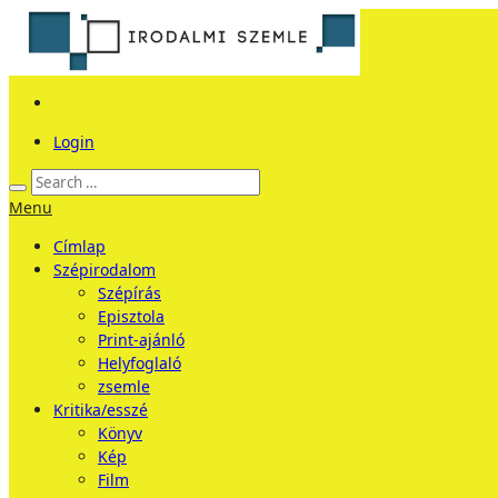
Login
Menu
Címlap
Szépirodalom
Szépírás
Episztola
Print-ajánló
Helyfoglaló
zsemle
Kritika/esszé
Könyv
Kép
Film