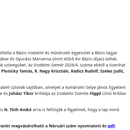
ította a Bázis irodalmi és művészeti egyesület a Bázis tagjai
ábor és Gyurász Marianna (mint előző évi Bázis-díjas) voltak.
ták szövegüket. Az
Irodalmi Szemle
2026/4. száma ebből a tizenhat
Plonicky Tamás, R. Nagy Krisztián, Radics Rudolf, Szeles Judit,
rabeli szlovák sajtóban, amelyet a komáromi Selye János Egyetem
ze és
Juhász Tibor
kritikája az Irodalmi Szemle
Függő
című kritikai
és
N. Tóth Anikó
arra is felhívják a figyelmet, hogy a lap mind
anitt megvásárolható a februári szám nyomtatott és
pdf-