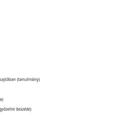
k sajtóban (tanulmány)
a)
 győzelmi beszéde
)