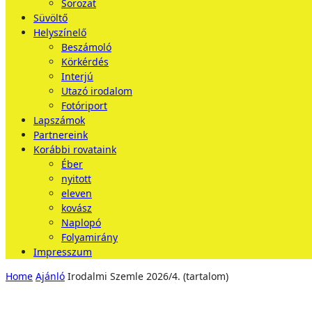
Sorozat
Süvöltő
Helyszínelő
Beszámoló
Körkérdés
Interjú
Utazó irodalom
Fotóriport
Lapszámok
Partnereink
Korábbi rovataink
Éber
nyitott
eleven
kovász
Naplopó
Folyamirány
Impresszum
Home
Ajánló
Irodalmi Szemle 2026/4. (tartalom)