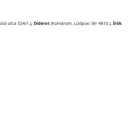
lsó utca 524/1.),
Diderot
(Komárom, Lúdpiac tér 4810.),
Írók