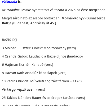
változata
is.
Az
Irodalmi Szemle
nyomtatott változata a 2026-os évre megrende
Megvásárolható az alábbi boltokban:
Molnár-Könyv
(Dunaszerdah
Boltja
(Budapest, Andrássy út 45.).
BÁZIS-DÍJ
3 Molnár T. Eszter: Obiekt Monitorowany (vers)
4 Csanda Gábor: Laudáció a Bázis-díjhoz (laudáció)
6 Hajtman Kornél: Kanapé (vers)
8 Havran Kati: Andalúz képeslapok (vers)
13 Radics Rudolf: Műveleti sor, zárt térben – 112/B
Vértárgy-képző üzem (vers)
25 Takács Nándor: Bauer és az öregek tanácsa (vers)
31 Plonicky Tamás: Bifidus essensis (próza)