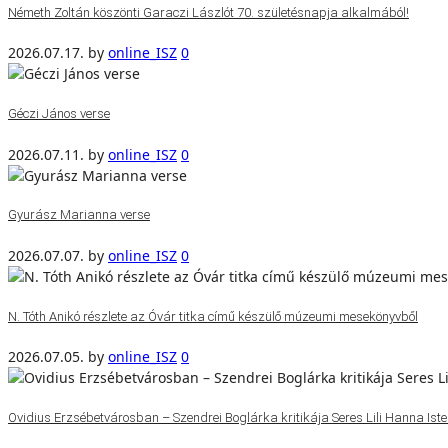
Németh Zoltán köszönti Garaczi Lászlót 70. születésnapja alkalmából!
2026.07.17.
by
online_ISZ
0
Géczi János verse
2026.07.11.
by
online_ISZ
0
Gyurász Marianna verse
2026.07.07.
by
online_ISZ
0
N. Tóth Anikó részlete az Óvár titka című készülő múzeumi mesekönyvből
2026.07.05.
by
online_ISZ
0
Ovidius Erzsébetvárosban – Szendrei Boglárka kritikája Seres Lili Hanna Isten