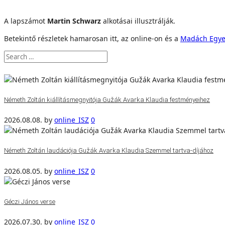
A lapszámot
Martin Schwarz
alkotásai illusztrálják.
Betekintő részletek hamarosan itt, az online-on és a
Madách Egye
Németh Zoltán kiállításmegnyitója Gužák Avarka Klaudia festményeihez
2026.08.08.
by
online_ISZ
0
Németh Zoltán laudációja Gužák Avarka Klaudia Szemmel tartva-díjához
2026.08.05.
by
online_ISZ
0
Géczi János verse
2026.07.30.
by
online_ISZ
0