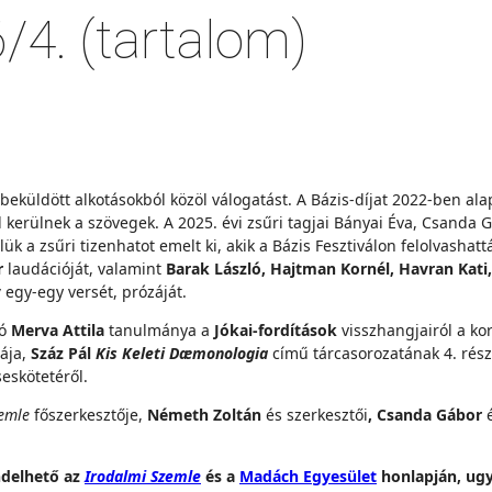
/4. (tartalom)
beküldött alkotásokból közöl válogatást. A Bázis-díjat 2022-ben alap
kerülnek a szövegek. A 2025. évi zsűri tagjai Bányai Éva, Csanda G
k a zsűri tizenhatot emelt ki, akik a Bázis Fesztiválon felolvashat
r
laudációját, valamint
Barak László, Hajtman Kornél, Havran Kati, 
y
egy-egy versét, prózáját.
tó
Merva Attila
tanulmánya a
Jókai-fordítások
visszhangjairól a ko
ája,
Száz Pál
Kis Keleti Dæmonologia
című tárcasorozatának 4. rés
eskötetéről.
emle
főszerkesztője,
Németh Zoltán
és szerkesztői
, Csanda Gábor
ndelhető az
Irodalmi Szemle
és a
Madách Egyesület
honlapján, ugy