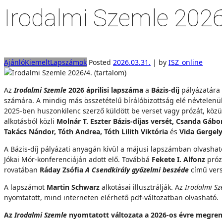
Irodalmi Szemle 2026
Ajánló
Kiemelt
Lapszámok
Posted
2026.03.31.
|
by
ISZ_online
Az
Irodalmi Szemle
2026 áprilisi lapszáma
a
Bázis-díj
pályázatára 
számára. A mindig más összetételű bírálóbizottság elé névtelenül 
2025-ben huszonkilenc szerző küldött be verset vagy prózát, közülü
alkotásból közli
Molnár T. Eszter Bázis-díjas versét, Csanda Gábo
Takács Nándor, Tóth Andrea, Tóth Lilith Viktória
és
Vida Gergel
A Bázis-díj pályázati anyagán kívül a májusi lapszámban olvasha
Jókai Mór-konferenciáján adott elő. Továbbá
Fekete I. Alfonz
próz
rovatában
Ráday Zsófia
A Csendkirály győzelmi beszéde
című vers
A lapszámot
Martin Schwarz
alkotásai illusztrálják. Az
Irodalmi Sz
nyomtatott, mind interneten elérhető pdf-változatban olvasható.
Az
Irodalmi Szemle
nyomtatott változata a 2026-os évre megre