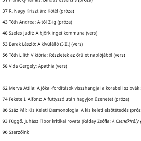
37 R. Nagy Krisztián: Kötél (próza)
43 Tóth Andrea: A-tól Z-ig (próza)
48 Szeles Judit: A björklingei kommuna (vers)
53 Barak László: A kívülálló (I-II.) (vers)
56 Tóth Lilith Viktória: Részletek az őrület naplójából (vers)
58 Vida Gergely: Apathia (vers)
62 Merva Attila: A Jókai-fordítások visszhangjai a korabeli szlová
74 Fekete I. Alfonz: A füttyszó után hagyjon üzenetet (próza)
86 Száz Pál: Kis Keleti Dæmonologia. A kis keleti elsötétedés (próz
93 Függő. Juhász Tibor kritikai rovata (Ráday Zsófia:
A Csendkirály
96 Szerzőink