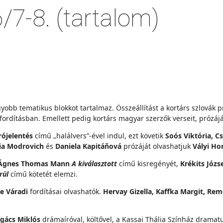
/7-8. (tartalom)
bb tematikus blokkot tartalmaz. Összeállítást a kortárs szlovák p
rdításban. Emellett pedig kortárs magyar szerzők verseit, prózáját é
rójelentés
című „halálvers”-ével indul, ezt követik
Soós Viktória, 
ria Modrovich
és
Daniela Kapitáňová
prózáját olvashatjuk
Vályi Ho
a Ágnes Thomas Mann
A kiválasztott
című kisregényét,
Krékits Józs
rül
című kötetét elemzi.
e Váradi
fordításai olvashatók.
Hervay Gizella, Kaffka Margit, Re
gács Miklós
drámaíróval, költővel, a Kassai Thália Színház dramatu