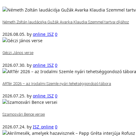
Németh Zoltán laudációja Gužák Avarka Klaudia Szemmel tartva-díjához
2026.08.05.
by
online_ISZ
0
Géczi János verse
2026.07.30.
by
online_ISZ
0
ARTér 2026 – az Irodalmi Szemle nyári tehetséggondozó tábora
2026.07.25.
by
online_ISZ
0
Szamosvári Bence versei
2026.07.24.
by
ISZ_online
0