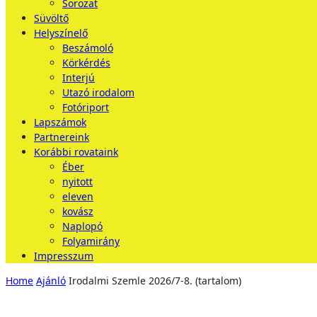
Sorozat
Süvöltő
Helyszínelő
Beszámoló
Körkérdés
Interjú
Utazó irodalom
Fotóriport
Lapszámok
Partnereink
Korábbi rovataink
Éber
nyitott
eleven
kovász
Naplopó
Folyamirány
Impresszum
Home
Ajánló
Irodalmi Szemle 2026/7-8. (tartalom)