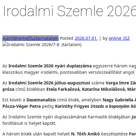
Irodalmi Szemle 2026
Ajánló
Kiemelt
Szépirodalom
Posted
2026.07.01.
|
by
online_ISZ
Az
Irodalmi Szemle 2026 nyári duplaszáma
egyszerre három nagyo
klasszikus magyar irodalmi, pontosabban versösszeállítást angol fo
Az
Irodalmi Szemle 2026 július-augusztusi
száma
Varga Imre Zá
próza
című blokkban
Etela Farkašová, Katarína Mikolášová, Má
Ezt követi a
Daseinanalízis
című blokk, amelyben
Nagy Gabriell
Pócza-Véger Petra
pedig
Karinthy Frigyes
Utazás a koponyám kö
Az Irodalmi Szemle nyári duplaszámának harmadik blokkjában
Jo
fordításuk is helyet kapott.
A három blokk után kapott helyet
N. Tóth Anikó
beszélgetése
For