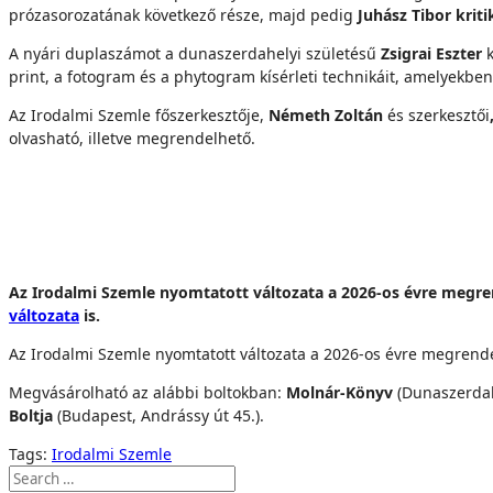
prózasorozatának következő része, majd pedig
Juhász Tibor kriti
A nyári duplaszámot a dunaszerdahelyi születésű
Zsigrai Eszter
k
print, a fotogram és a phytogram kísérleti technikáit, amelyekben
Az Irodalmi Szemle főszerkesztője,
Németh Zoltán
és szerkesztői
olvasható, illetve megrendelhető.
Az Irodalmi Szemle nyomtatott változata a 2026-os évre megr
változata
is.
Az Irodalmi Szemle nyomtatott változata a 2026-os évre megrend
Megvásárolható az alábbi boltokban:
Molnár-Könyv
(Dunaszerdah
Boltja
(Budapest, Andrássy út 45.).
Tags:
Irodalmi Szemle