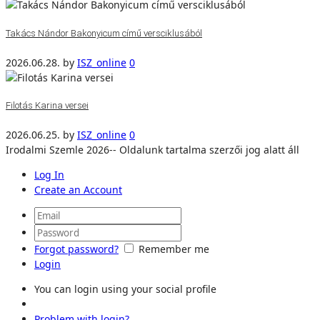
Takács Nándor Bakonyicum című versciklusából
2026.06.28.
by
ISZ_online
0
Filotás Karina versei
2026.06.25.
by
ISZ_online
0
Irodalmi Szemle 2026-- Oldalunk tartalma szerzői jog alatt áll
Log In
Create an Account
Forgot password?
Remember me
Login
You can login using your social profile
Problem with login?