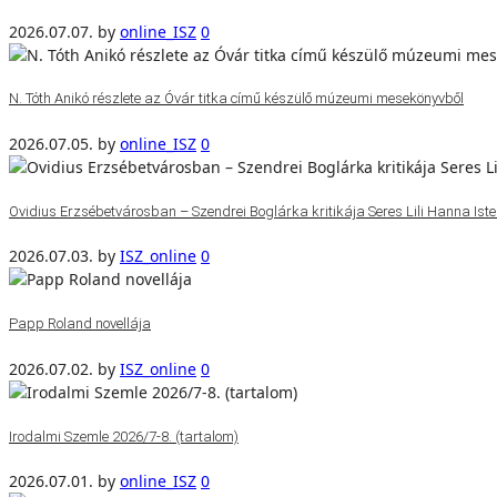
2026.07.07.
by
online_ISZ
0
N. Tóth Anikó részlete az Óvár titka című készülő múzeumi mesekönyvből
2026.07.05.
by
online_ISZ
0
Ovidius Erzsébetvárosban – Szendrei Boglárka kritikája Seres Lili Hanna Isten
2026.07.03.
by
ISZ_online
0
Papp Roland novellája
2026.07.02.
by
ISZ_online
0
Irodalmi Szemle 2026/7-8. (tartalom)
2026.07.01.
by
online_ISZ
0