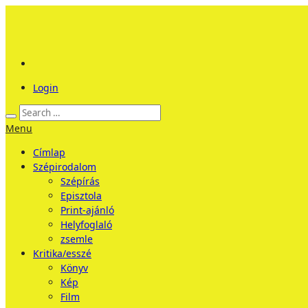
Login
Menu
Címlap
Szépirodalom
Szépírás
Episztola
Print-ajánló
Helyfoglaló
zsemle
Kritika/esszé
Könyv
Kép
Film