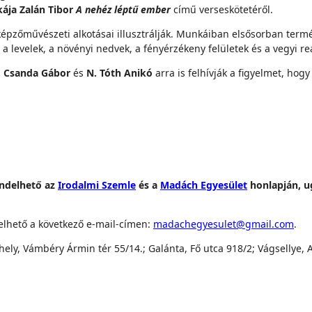
kája Zalán Tibor
A nehéz léptű ember
című verseskötetéről.
épzőművészeti alkotásai illusztrálják. Munkáiban elsősorban termé
 a levelek, a növényi nedvek, a fényérzékeny felületek és a vegyi 
, Csanda Gábor
és
N. Tóth Anikó
arra is felhívják a figyelmet, ho
endelhető az
Irodalmi Szemle
és a
Madách Egyesület
honlapján, u
elhető a következő e-mail-címen:
madachegyesulet@gmail.com
.
ely, Vámbéry Ármin tér 55/14.; Galánta, Fő utca 918/2; Vágsellye, A