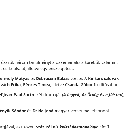
rózáról, három tanulmányt a daseinanalízis köréből, valamint
s kritikáját, illetve egy beszélgetést.
Csermely Mátyás
és
Debreceni Balázs
versei. A
Kortárs szlovák
rváth Erika, Pénzes Tímea
, illetve
Csanda Gábor
fordításában.
ef Jean-Paul Sartre
két drámáját (
A legyek, Az Ördög és a Jóisten
),
ményik Sándor
és
Dsida Jenő
magyar versei mellett angol
rgjával, ezt követi
Száz Pál
Kis keleti daemonológia
című