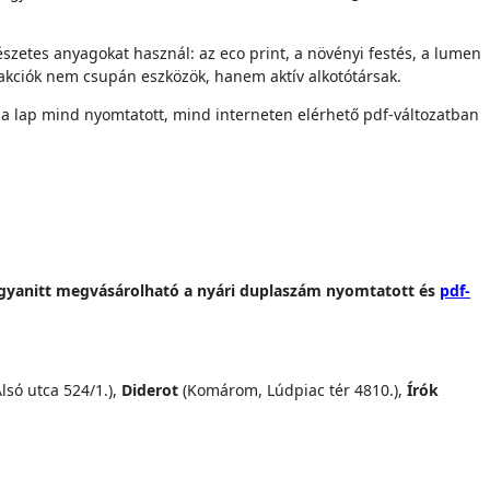
szetes anyagokat használ: az eco print, a növényi festés, a lumen
reakciók nem csupán eszközök, hanem aktív alkotótársak.
gy a lap mind nyomtatott, mind interneten elérhető pdf-változatban
gyanitt megvásárolható a nyári duplaszám nyomtatott és
pdf-
lsó utca 524/1.),
Diderot
(Komárom, Lúdpiac tér 4810.),
Írók