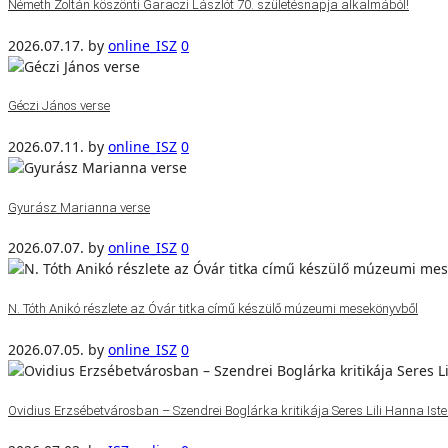
Németh Zoltán köszönti Garaczi Lászlót 70. születésnapja alkalmából!
2026.07.17.
by
online_ISZ
0
Géczi János verse
2026.07.11.
by
online_ISZ
0
Gyurász Marianna verse
2026.07.07.
by
online_ISZ
0
N. Tóth Anikó részlete az Óvár titka című készülő múzeumi mesekönyvből
2026.07.05.
by
online_ISZ
0
Ovidius Erzsébetvárosban – Szendrei Boglárka kritikája Seres Lili Hanna Isten