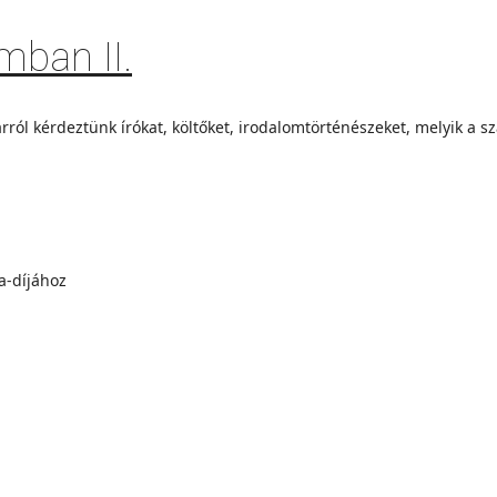
mban II.
ról kérdeztünk írókat, költőket, irodalomtörténészeket, melyik a s