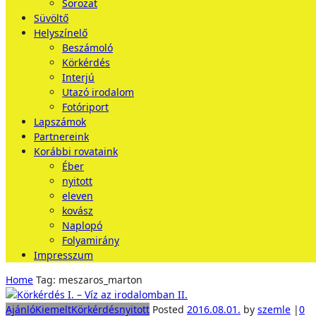
Sorozat
Süvöltő
Helyszínelő
Beszámoló
Körkérdés
Interjú
Utazó irodalom
Fotóriport
Lapszámok
Partnereink
Korábbi rovataink
Éber
nyitott
eleven
kovász
Naplopó
Folyamirány
Impresszum
Home
Tag: meszaros_marton
Ajánló
Kiemelt
Körkérdés
nyitott
Posted
2016.08.01.
by
szemle
|
0