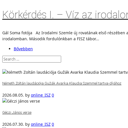
Körkérdés I. – Víz az irodalo
Gál Soma fotója Az Irodalmi Szemle új rovatának első részében ar
irodalomban. Második fordulónkban a FISZ tábor...
Bővebben
Németh Zoltán laudációja Gužák Avarka Klaudia Szemmel tartva-díjához
2026.08.05.
by
online_ISZ
0
Géczi János verse
2026.07.30.
by
online_ISZ
0