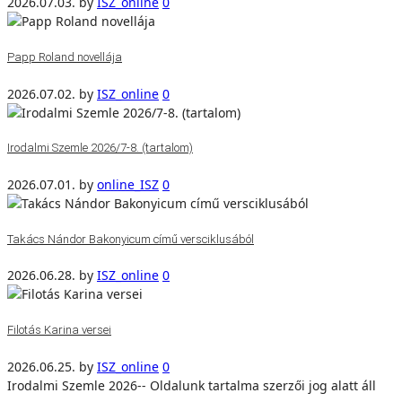
2026.07.03.
by
ISZ_online
0
Papp Roland novellája
2026.07.02.
by
ISZ_online
0
Irodalmi Szemle 2026/7-8. (tartalom)
2026.07.01.
by
online_ISZ
0
Takács Nándor Bakonyicum című versciklusából
2026.06.28.
by
ISZ_online
0
Filotás Karina versei
2026.06.25.
by
ISZ_online
0
Irodalmi Szemle 2026-- Oldalunk tartalma szerzői jog alatt áll