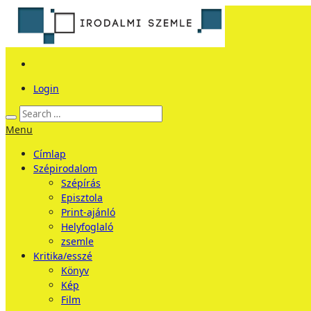
Login
Menu
Címlap
Szépirodalom
Szépírás
Episztola
Print-ajánló
Helyfoglaló
zsemle
Kritika/esszé
Könyv
Kép
Film