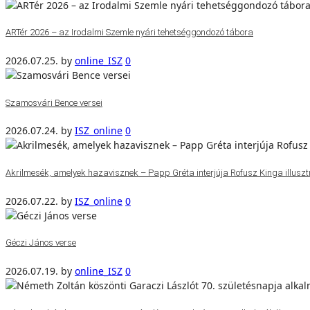
ARTér 2026 – az Irodalmi Szemle nyári tehetséggondozó tábora
2026.07.25.
by
online_ISZ
0
Szamosvári Bence versei
2026.07.24.
by
ISZ_online
0
Akrilmesék, amelyek hazavisznek – Papp Gréta interjúja Rofusz Kinga illuszt
2026.07.22.
by
ISZ_online
0
Géczi János verse
2026.07.19.
by
online_ISZ
0