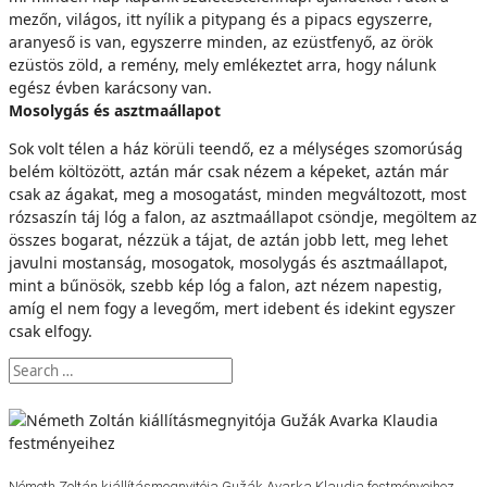
mezőn, világos, itt nyílik a pitypang és a pipacs egyszerre,
aranyeső is van, egyszerre minden, az ezüstfenyő, az örök
ezüstös zöld, a remény, mely emlékeztet arra, hogy nálunk
egész évben karácsony van.
Mosolygás és asztmaállapot
Sok volt télen a ház körüli teendő, ez a mélységes szomorúság
belém költözött, aztán már csak nézem a képeket, aztán már
csak az ágakat, meg a mosogatást, minden megváltozott, most
rózsaszín táj lóg a falon, az asztmaállapot csöndje, megöltem az
összes bogarat, nézzük a tájat, de aztán jobb lett, meg lehet
javulni mostanság, mosogatok, mosolygás és asztmaállapot,
mint a bűnösök, szebb kép lóg a falon, azt nézem napestig,
amíg el nem fogy a levegőm, mert idebent és idekint egyszer
csak elfogy.
Németh Zoltán kiállításmegnyitója Gužák Avarka Klaudia festményeihez