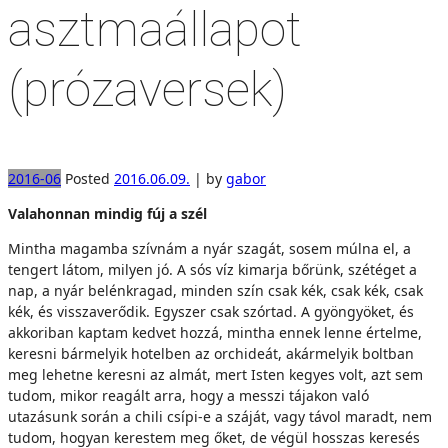
asztmaállapot
(prózaversek)
2016-06
Posted
2016.06.09.
|
by
gabor
Valahonnan mindig fúj a szél
Mintha magamba szívnám a nyár szagát, sosem múlna el, a
tengert látom, milyen jó. A sós víz kimarja bőrünk, szétéget a
nap, a nyár belénkragad, minden szín csak kék, csak kék, csak
kék, és visszaverődik. Egyszer csak szórtad. A gyöngyöket, és
akkoriban kaptam kedvet hozzá, mintha ennek lenne értelme,
keresni bármelyik hotelben az orchideát, akármelyik boltban
meg lehetne keresni az almát, mert Isten kegyes volt, azt sem
tudom, mikor reagált arra, hogy a messzi tájakon való
utazásunk során a chili csípi-e a száját, vagy távol maradt, nem
tudom, hogyan kerestem meg őket, de végül hosszas keresés