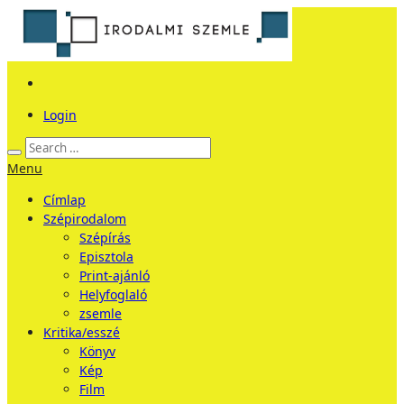
Login
Menu
Címlap
Szépirodalom
Szépírás
Episztola
Print-ajánló
Helyfoglaló
zsemle
Kritika/esszé
Könyv
Kép
Film