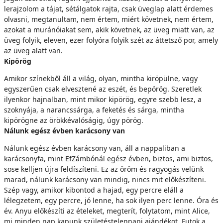
lerajzolom a tájat, sétálgatok rajta, csak üveglap alatt érdemes
olvasni, megtanultam, nem értem, miért követnek, nem értem,
azokat a muránóiakat sem, akik követnek, az üveg miatt van, az
üveg folyik, eleven, ezer folyóra folyik szét az áttetsző por, amely
az üveg alatt van.
Kipörög
Amikor színekből áll a világ, olyan, mintha kiröpülne, vagy
egyszerűen csak elvesztené az eszét, és bepörög. Szeretlek
ilyenkor hajnalban, mint mikor kipörög, egyre szebb lesz, a
szoknyája, a narancssárga, a feketés és sárga, mintha
kipörögne az örökkévalóságig, úgy pörög.
Nálunk egész évben karácsony van
Nálunk egész évben karácsony van, áll a nappaliban a
karácsonyfa, mint EfZámbónál egész évben, biztos, ami biztos,
sose kelljen újra feldíszíteni. Ez az öröm és ragyogás velünk
marad, nálunk karácsony van mindig, nincs mit előkészíteni.
Szép vagy, amikor kibontod a hajad, egy percre eláll a
lélegzetem, egy percre, jó lenne, ha sok ilyen perc lenne. Óra és
év. Anyu előkészíti az ételeket, megterít, folytatom, mint Alice,
mi minden nap kapunk születéstelennapi ajándékot. Futok a