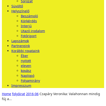
Sorozat
Süvöltő
Helyszínelő
Beszámoló
Körkérdés
Interjú
Utazó irodalom
Fotóriport
Lapszámok
Partnereink
Korábbi rovataink
Éber
nyitott
eleven
kovász
Naplopó
Folyamirány
Impresszum
Home
folyóirat
2016-06
Czapáry Veronika: Valahonnan mindig
fúj a...