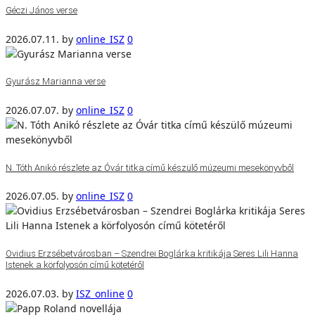
Géczi János verse
2026.07.11.
by
online_ISZ
0
Gyurász Marianna verse
2026.07.07.
by
online_ISZ
0
N. Tóth Anikó részlete az Óvár titka című készülő múzeumi mesekönyvből
2026.07.05.
by
online_ISZ
0
Ovidius Erzsébetvárosban – Szendrei Boglárka kritikája Seres Lili Hanna
Istenek a körfolyosón című kötetéről
2026.07.03.
by
ISZ_online
0