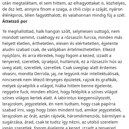
után megtaláltam, el sem hittem, az elhagyottakat is, közhelyes,
de ősz lett, annyira finom a szaga, a chili csípi a száját, nyáron
élénkpiros, télen fagyotthalott, és valahonnan mindig fúj a szél.
Áttetsző por
Te meghallottad, halk hangon szólt, selymesen suttogó, nem
mondott semmit, csakhogy ez a rózsaszín furcsa, minden más
helyett életlen, érthetetlen, eleven és elérhetetlen, éjjelente
aludni szabad csak, de valójában értelmezhetetlen. Elkezd
nyújtózni, és arra ébredek, hogy fogom a kezed, izzadt a
tenyered, szeretlek, újraépül, hullámzik, ez a rózsaszín hús az
üveg alatt, szeretlek, szeretlek. Csak üveglap alatt érdemes
olvasni, mondta Derrida, jaj, ne legyünk már intellektuálisak,
nincsenek nem létező lényeges épületek, rajzok és grafikák,
melyek újraépítik a világot, hiába hittem benne éjjelente,
reggelre fuck, minden eltűnt, hogy felépítik a színes világot
színes világos kertek alatt. A labirintus kiegyensúlyozott,
lerajzolom, jegyzetelek, én nem tudtam, hogy csak papírra
szabad írni, vagy hogy Isten mindent tud, amikor jegyzetelek,
lerajzolom az órát, aztán rájövök, háromdimenziós, bármilyen a
sugárzása, árad, csak te tudsz így nézni, az utolsó szerelem
jogán szeretlek, fogom éjjelente a kezed, izzadt a tenyered,