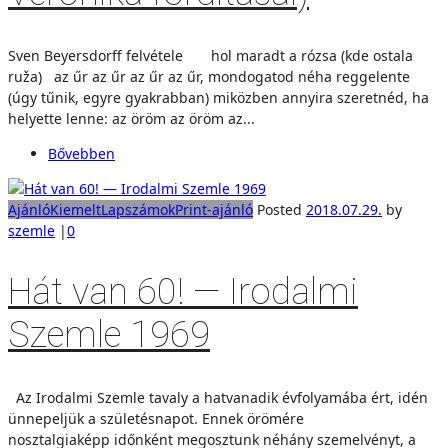
Sven Beyersdorff felvétele hol maradt a rózsa (kde ostala
ruža) az űr az űr az űr az űr, mondogatod néha reggelente
(úgy tűnik, egyre gyakrabban) miközben annyira szeretnéd, ha
helyette lenne: az öröm az öröm az...
Bővebben
Ajánló
Kiemelt
Lapszámok
Print-ajánló
Posted
2018.07.29.
by
szemle
|
0
Hát van 60! — Irodalmi
Szemle 1969
Az Irodalmi Szemle tavaly a hatvanadik évfolyamába ért, idén
ünnepeljük a születésnapot. Ennek örömére
nosztalgiaképp időnként megosztunk néhány szemelvényt, a