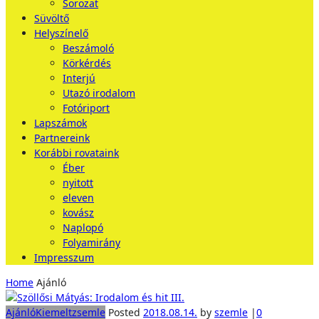
Sorozat
Süvöltő
Helyszínelő
Beszámoló
Körkérdés
Interjú
Utazó irodalom
Fotóriport
Lapszámok
Partnereink
Korábbi rovataink
Éber
nyitott
eleven
kovász
Naplopó
Folyamirány
Impresszum
Home
Ajánló
Ajánló
Kiemelt
zsemle
Posted
2018.08.14.
by
szemle
|
0