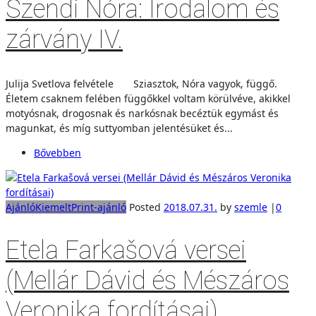
Szendi Nóra: Irodalom és
zárvány IV.
Julija Svetlova felvétele Sziasztok, Nóra vagyok, függő.
Életem csaknem felében függőkkel voltam körülvéve, akikkel
motyósnak, drogosnak és narkósnak becéztük egymást és
magunkat, és míg suttyomban jelentésüket és...
Bővebben
Ajánló
Kiemelt
Print-ajánló
Posted
2018.07.31.
by
szemle
|
0
Etela Farkašová versei
(Mellár Dávid és Mészáros
Veronika fordításai)