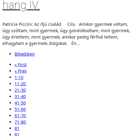
hang IV.
Patricia Piccini: Az ifjú család Cilu Amikor gyermek voltam,
úgy szóltam, mint gyermek, úgy gondolkodtam, mint gyermek,
úgy értettem, mint gyermek; amikor pedig férfivá lettem,
elhagytam a gyermeki dolgokat. Én...
Bővebben
« First
« Prev
1-10
11-20
21-30
31-40
41-50
51-60
61-70
71-80
81
82