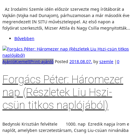
Az Irodalmi Szemle idén először szervezte meg írótáborát a
Vajkán (Vojka nad Dunajom), párhuzamosan a már második éve
megrendezett IN SITU művészteleppel. Az első napon a
folyóirat szerkesztői, Mizser Attila és Nagy Csilla megnyitották...
Bővebben
Ajánló
Kiemelt
Print-ajánló
Posted
2018.08.07.
by
szemle
|
0
Forgács Péter: Háromezer
nap (Részletek Liu Hszi-
csün titkos naplójából)
Bedynski Krisztián felvétele 1000. nap Ezredik napja írom e
naplót, amelyben szerzetestársam, Csang Liu-csüan nirvánába