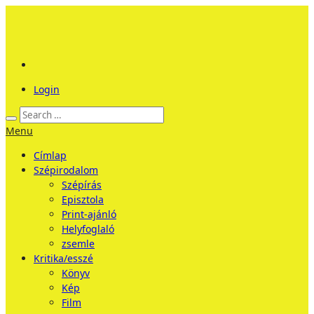
Login
Menu
Címlap
Szépirodalom
Szépírás
Episztola
Print-ajánló
Helyfoglaló
zsemle
Kritika/esszé
Könyv
Kép
Film