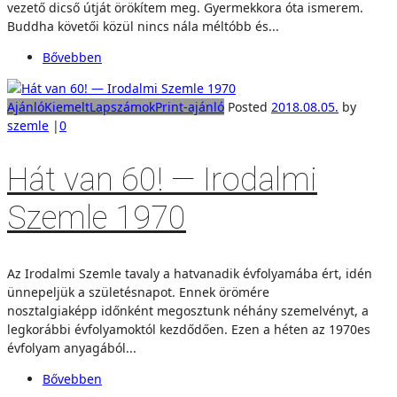
vezető dicső útját örökítem meg. Gyermekkora óta ismerem.
Buddha követői közül nincs nála méltóbb és...
Bővebben
Ajánló
Kiemelt
Lapszámok
Print-ajánló
Posted
2018.08.05.
by
szemle
|
0
Hát van 60! — Irodalmi
Szemle 1970
Az Irodalmi Szemle tavaly a hatvanadik évfolyamába ért, idén
ünnepeljük a születésnapot. Ennek örömére
nosztalgiaképp időnként megosztunk néhány szemelvényt, a
legkorábbi évfolyamoktól kezdődően. Ezen a héten az 1970es
évfolyam anyagából...
Bővebben