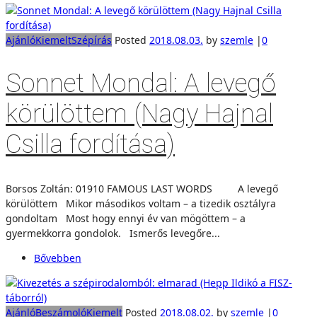
Ajánló
Kiemelt
Szépírás
Posted
2018.08.03.
by
szemle
|
0
Sonnet Mondal: A levegő
körülöttem (Nagy Hajnal
Csilla fordítása)
Borsos Zoltán: 01910 FAMOUS LAST WORDS A levegő
körülöttem Mikor másodikos voltam – a tizedik osztályra
gondoltam Most hogy ennyi év van mögöttem – a
gyermekkorra gondolok. Ismerős levegőre...
Bővebben
Ajánló
Beszámoló
Kiemelt
Posted
2018.08.02.
by
szemle
|
0