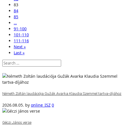
83
84
85
…
91-100
101-110
111-116
Next »
Last »
Németh Zoltán laudációja Gužák Avarka Klaudia Szemmel tartva-díjához
2026.08.05.
by
online_ISZ
0
Géczi János verse