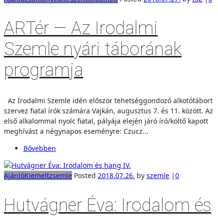
ARTér — Az Irodalmi
Szemle nyári táborának
programja
Az Irodalmi Szemle idén először tehetséggondozó alkotótábort
szervez fiatal írók számára Vajkán, augusztus 7. és 11. között. Az
első alkalommal nyolc fiatal, pályája elején járó író/költő kapott
meghívást a négynapos eseményre: Czucz...
Bővebben
Ajánló
Kiemelt
zsemle
Posted
2018.07.26.
by
szemle
|
0
Hutvágner Éva: Irodalom és