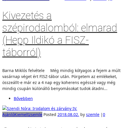
Kivezetés a
szépirodalomból: elmarad
(Hepp Ildikó a FISZ-
táborról)
Barna Miklós felvétele Még mindig kótyagos a fejem a múlt
vasárnap véget ért FISZ-tábor után. Pörgetem az emlékeket,
összeállt-e már ez a 4 nap egy koherens egésszé vagy még
mindig csupán különálló benyomásokat tudok átadni...
Bővebben
Ajánló
Kiemelt
zsemle
Posted
2018.08.02.
by
szemle
|
0