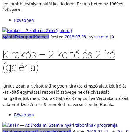
legkorábbi évfolyamoktól kezdődően. Ezen a héten az 1969es
évfolyam...
Bővebben
Ajánló
Fotóriport
Kiemelt
Posted
2018.07.28.
by
szemle
|
0
Kirakós – 2 költő és 2 író
(galéria)
Június 26án a Nyitott Műhelyben Kirakós címszó alatt két író és
két költő egymással rezonáló szövegeinek felolvasását
hallgathattuk meg: Csutak Gabi és Kalapos Éva Veronika prózáit,
valamint Izsó Zita és Simon Bettina verseit pedig Borsik...
Bővebben
Ajánló
események
hírszemle
Kiemelt
Posted
2018.07.27.
by
ISZ
|
0