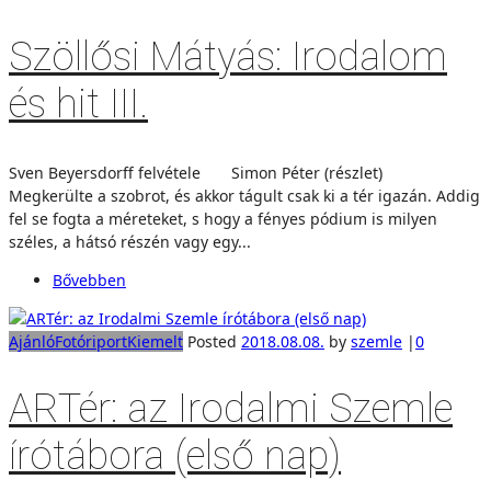
Szöllősi Mátyás: Irodalom
és hit III.
Sven Beyersdorff felvétele Simon Péter (részlet)
Megkerülte a szobrot, és akkor tágult csak ki a tér igazán. Addig
fel se fogta a méreteket, s hogy a fényes pódium is milyen
széles, a hátsó részén vagy egy...
Bővebben
Ajánló
Fotóriport
Kiemelt
Posted
2018.08.08.
by
szemle
|
0
ARTér: az Irodalmi Szemle
írótábora (első nap)