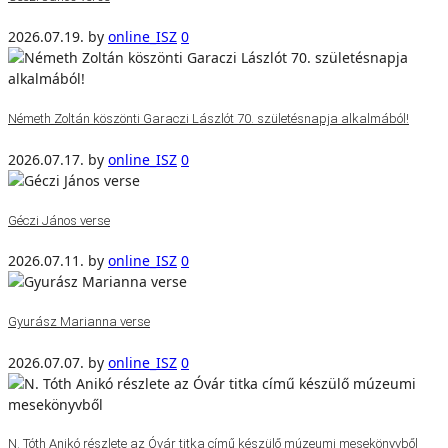
2026.07.19.
by
online_ISZ
0
Németh Zoltán köszönti Garaczi Lászlót 70. születésnapja alkalmából!
2026.07.17.
by
online_ISZ
0
Géczi János verse
2026.07.11.
by
online_ISZ
0
Gyurász Marianna verse
2026.07.07.
by
online_ISZ
0
N. Tóth Anikó részlete az Óvár titka című készülő múzeumi mesekönyvből