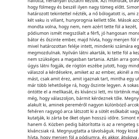
hallotta, néhányan biztatni kezdik. Azt mondták, brav
hogy fölmegy és beszél ilyen nagy tömeg előtt. Simon
határozott tekintettel nézték, a nő bólogatott is, ami 
két vaku is villant, hunyorognia kellett tőle. Mások a
mondta volna, hogy nem, nem azért tette föl a kezét, 
pódiumon ismét megszólalt a férfi, jó hangosan mondta
bátor és őszinte ember, majd hívta, hogy menjen föl 
mivel határozottan feléje intett, mindenki számára eg
megmozdulnak. Nyilván látni akarták, ki tette föl a ke
nem szükséges a magasban tartania. Aztán arra gond
úgyis látni fogják, de rögtön eszébe jutott, hogy mind
válaszol a kérdésekre, amiket az az ember, akinél a 
mást, csak amit érez, amit igaznak tart, mintha egy u
már több lehetősége rá, hogy őszinte legyen. A sokas
öntötte el a mellkasát, és kíváncsi lett, mi történik m
még, hogy válaszoljon, bármit kérdeznek tőle. Megnyí
alakult ki, aminek pereméről nagyon különböző arcok n
fehéren ragyogó arca látszott ki a sötét esőkabát va
kutatják, ki zárta be őket olyan hosszú időre. Simon
hanem ő. Közben pedig bátorította is az a rengeteg 
kíváncsiak rá. Megnyugtatta a távolságuk. Hogy kissé e
hívta, hogy menjen föl a pódiumra, és akkor, átvágva