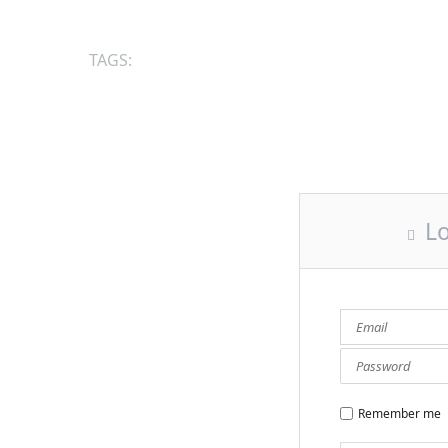
TAGS:
irodalom_és_hit
szöllősi_mátyás
Lo
Remember me