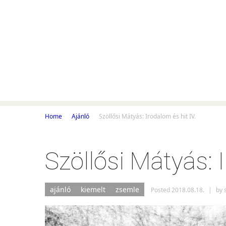
CÍMLAP
SZÉPIRODALOM
KRITIKA/ESS
IMPRESSZUM
Home
Ajánló
Szöllősi Mátyás: Irodalom és hit IV.
Szöllősi Mátyás: I
ajánló
kiemelt
zsemle
Posted
2018.08.18.
|
by