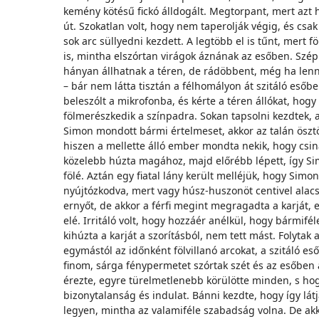
kemény kötésű fickó álldogált. Megtorpant, mert azt h
út. Szokatlan volt, hogy nem taperolják végig, és csa
sok arc süllyedni kezdett. A legtöbb el is tűnt, mert 
is, mintha elszórtan virágok áznának az esőben. Szépne
hányan állhatnak a téren, de rádöbbent, még ha lenn
– bár nem látta tisztán a félhomályon át szitáló esőb
beleszólt a mikrofonba, és kérte a téren állókat, hogy
fölmerészkedik a színpadra. Sokan tapsolni kezdtek, a
Simon mondott bármi értelmeset, akkor az talán öszt
hiszen a mellette álló ember mondta nekik, hogy csinál
közelebb húzta magához, majd előrébb lépett, így Sim
fölé. Aztán egy fiatal lány került melléjük, hogy Simon 
nyújtózkodva, mert vagy húsz-huszonöt centivel alacso
ernyőt, de akkor a férfi megint megragadta a karját, e
elé. Irritáló volt, hogy hozzáér anélkül, hogy bármifé
kihúzta a karját a szorításból, nem tett mást. Folytak
egymástól az időnként fölvillanó arcokat, a szitáló e
finom, sárga fénypermetet szórtak szét és az esőbe
érezte, egyre türelmetlenebb körülötte minden, s ho
bizonytalanság és indulat. Bánni kezdte, hogy így lát
legyen, mintha az valamiféle szabadság volna. De akko