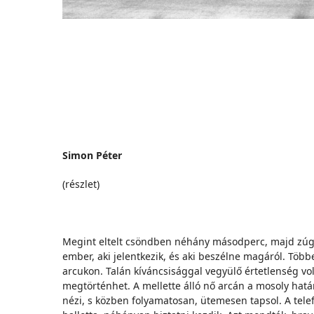
Simon Péter
(részlet)
Megint eltelt csöndben néhány másodperc, majd zúgolód
ember, aki jelentkezik, és aki beszélne magáról. Több
arcukon. Talán kíváncsisággal vegyülő értetlenség vo
megtörténhet. A mellette álló nő arcán a mosoly határ
nézi, s közben folyamatosan, ütemesen tapsol. A telefo