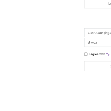
L
I agree with
Ter