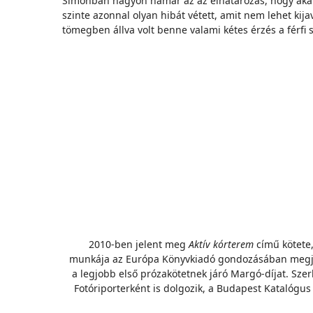
Simonban nagyon hamar az az elhatározás, hogy akármi
szinte azonnal olyan hibát vétett, amit nem lehet kija
tömegben állva volt benne valami kétes érzés a férfi
2010-ben jelent meg
Aktív kórterem
című kötete
munkája az Európa Könyvkiadó gondozásában meg
a legjobb első prózakötetnek járó Margó-díjat. Szerk
Fotóriporterként is dolgozik, a Budapest Katalógus