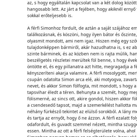
az, s hogy egyáltalán kapcsolat van a két dolog között.
hangosabb lett. Az járt a fejében, hogy akiknél erny
sokkal erőteljesebb is.
A férfi Simonhoz fordult, de aztán a saját szájához e
találkozásnak, és köszöni, hogy ilyen bátor és őszint
olyasmit mondott, ami nem igaz. Hiszen még egy szót 
tulajdonképpen bármiről, akár hazudhatna is, s ez ab
szinte bárminek, és az közben nem is rajta múlik, han
beszélgetés részletei merültek föl benne, s hogy éve
öntötte el, és egy pillanatra azt hitte, megragadja a f
kényszeríteni akarja valamire. A férfi mosolygott, m
csupán odatolta Simon arca elé, aki motyogva, zavart
nevet, és akkor Simon fölfogta, mit mondott, s hogy
tapsvihar éledt a téren. Behunyta a szemét, hogy me
fölismerné, az sincs ott, akire gondol, hiszen akkor f
a csendesedő tapsot, majd a szemerkélést hallotta mag
néhány fürkésző tekintet az elülső sorokból. A lány m
és tartja az ernyőt, hogy ő ne ázzon. A férfi ezalatt 
odafordult, és guvadt szemmel nézett, mintha szugger
essen. Mintha az ott a férfi felségterülete volna, ahol