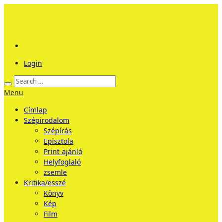
Login
Menu
Címlap
Szépirodalom
Szépírás
Episztola
Print-ajánló
Helyfoglaló
zsemle
Kritika/esszé
Könyv
Kép
Film