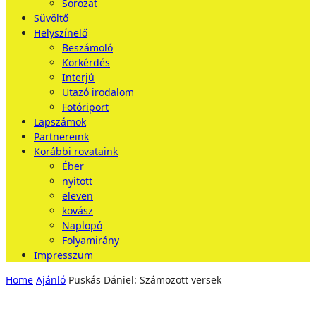
Sorozat
Süvöltő
Helyszínelő
Beszámoló
Körkérdés
Interjú
Utazó irodalom
Fotóriport
Lapszámok
Partnereink
Korábbi rovataink
Éber
nyitott
eleven
kovász
Naplopó
Folyamirány
Impresszum
Home
Ajánló
Puskás Dániel: Számozott versek