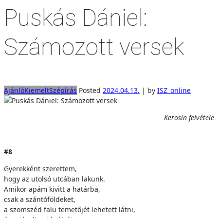
Puskás Dániel:
Számozott versek
Ajánló
Kiemelt
Szépírás
Posted
2024.04.13.
|
by
ISZ_online
Kerosin felvétele
#8
Gyerekként szerettem,
hogy az utolsó utcában lakunk.
Amikor apám kivitt a határba,
csak a szántóföldeket,
a szomszéd falu temetőjét lehetett látni,