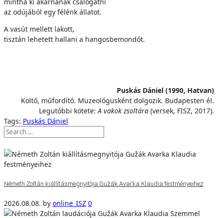
mintha ki akarnának csalogatni
az odújából egy félénk állatot.
A vasút mellett lakott,
tisztán lehetett hallani a hangosbemondót.
Puskás Dániel (1990, Hatvan)
Költő, műfordító. Muzeológusként dolgozik. Budapesten él.
Legutóbbi kötete:
A vakok zsoltára
(versek, FISZ, 2017).
Tags:
Puskás Dániel
Németh Zoltán kiállításmegnyitója Gužák Avarka Klaudia festményeihez
2026.08.08.
by
online_ISZ
0