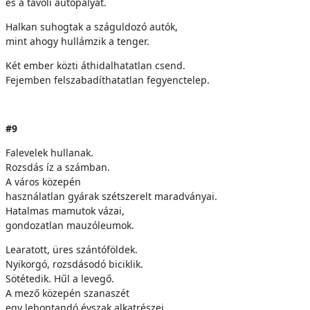
és a távoli autópályát.
Halkan suhogtak a száguldozó autók,
mint ahogy hullámzik a tenger.
Két ember közti áthidalhatatlan csend.
Fejemben felszabadíthatatlan fegyenctelep.
#9
Falevelek hullanak.
Rozsdás íz a számban.
A város közepén
használatlan gyárak szétszerelt maradványai.
Hatalmas mamutok vázai,
gondozatlan mauzóleumok.
Learatott, üres szántóföldek.
Nyikorgó, rozsdásodó biciklik.
Sötétedik. Hűl a levegő.
A mező közepén szanaszét
egy lebontandó évszak alkatrészei.