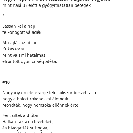
mint haláluk előtt a gyógyíthatatlan betegek.
*
Lassan kel a nap,
felköhögött váladék.
Morajlás az utcán.
Kukáskocsi.
Mint valami hatalmas,
elrontott gyomor végjátéka.
#10
Nagyanyám élete vége felé sokszor beszélt arról,
hogy a halott rokonokkal álmodik.
Mondták, hogy nemsoká eljönnek érte.
Fent ültek a diófán.
Halkan rázták a leveleket,
és hívogatták suttogva,