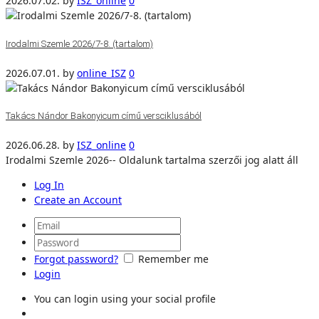
2026.07.02.
by
ISZ_online
0
Irodalmi Szemle 2026/7-8. (tartalom)
2026.07.01.
by
online_ISZ
0
Takács Nándor Bakonyicum című versciklusából
2026.06.28.
by
ISZ_online
0
Irodalmi Szemle 2026-- Oldalunk tartalma szerzői jog alatt áll
Log In
Create an Account
Forgot password?
Remember me
Login
You can login using your social profile