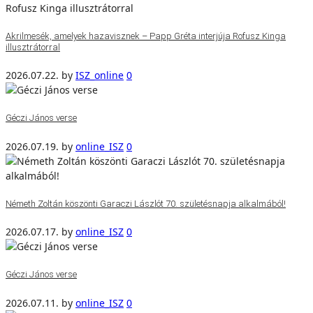
Akrilmesék, amelyek hazavisznek – Papp Gréta interjúja Rofusz Kinga
illusztrátorral
2026.07.22.
by
ISZ_online
0
Géczi János verse
2026.07.19.
by
online_ISZ
0
Németh Zoltán köszönti Garaczi Lászlót 70. születésnapja alkalmából!
2026.07.17.
by
online_ISZ
0
Géczi János verse
2026.07.11.
by
online_ISZ
0