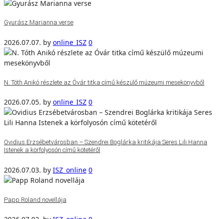
Gyurász Marianna verse
2026.07.07.
by
online_ISZ
0
N. Tóth Anikó részlete az Óvár titka című készülő múzeumi mesekönyvből
2026.07.05.
by
online_ISZ
0
Ovidius Erzsébetvárosban – Szendrei Boglárka kritikája Seres Lili Hanna
Istenek a körfolyosón című kötetéről
2026.07.03.
by
ISZ_online
0
Papp Roland novellája