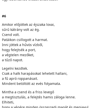
#6
Amikor előjöttek az éjszaka lovai,
sűrű kátrány volt az ég.
Csend volt.
Patáikon csillogott a harmat.
Inni jöttek a hűvös vízből,
hogy felejtsék a port,
a végtelen mezőket,
a tűző napot.
Legelni kezdtek.
Csak a halk harapásokat lehetett hallani,
a fű apró roppanásait.
Mindent betöltött az evés folyamata.
Mintha a csend és a friss levegő
a megtisztulás, a felejtés hamis záloga lenne.
Elhiteti,
hogy a végére minden összeszedi magát és megjavul,