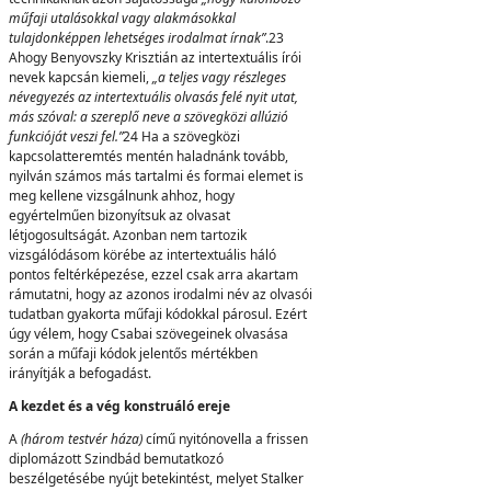
műfaji utalásokkal vagy alakmásokkal
tulajdonképpen lehetséges irodalmat írnak”
.23
Ahogy Benyovszky Krisztián az intertextuális írói
nevek kapcsán kiemeli,
„a teljes vagy részleges
névegyezés az intertextuális olvasás felé nyit utat,
más szóval: a szereplő neve a szövegközi allúzió
funkcióját veszi fel.”
24 Ha a szövegközi
kapcsolatteremtés mentén haladnánk tovább,
nyilván számos más tartalmi és formai elemet is
meg kellene vizsgálnunk ahhoz, hogy
egyértelműen bizonyítsuk az olvasat
létjogosultságát. Azonban nem tartozik
vizsgálódásom körébe az intertextuális háló
pontos feltérképezése, ezzel csak arra akartam
rámutatni, hogy az azonos irodalmi név az olvasói
tudatban gyakorta műfaji kódokkal párosul. Ezért
úgy vélem, hogy Csabai szövegeinek olvasása
során a műfaji kódok jelentős mértékben
irányítják a befogadást.
A kezdet és a vég konstruáló ereje
A
(három testvér háza)
című nyitónovella a frissen
diplomázott Szindbád bemutatkozó
beszélgetésébe nyújt betekintést, melyet Stalker