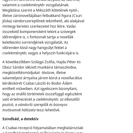
valamint a cselekménytér vizsgálatának.
Meglátása szerint a Mikszáth kötetének nyitó-,
illetve zárónovellájában felbukkanó figura (Csuri
Jóska) vándorszereplőnek tekinthető, aki alakjával
mintegy keretes szerkezetet hoz létre. Vadai
összekötő komponensként tekint a szövegek
időrendjére is, s fontosnak tartja a novellák
keletkezési sorrendjének vizsgálatát. Az
időrenden kívül nagy hangsúlyt fektet a
cselekménytér, vagyis a helyszín funkciójára is.
A következőkben Szilágyi Zsófia, Hajdu Péter és
Olasz Sándor idézett munkáira támaszkodva,
megközelítésmódjukat ötvözve, illetve
valamelyest árnyalva járom körül a novellaciklus
kérdéskörét Csabai László és Bodor Ádám
említett műveiben. Azt igyekszem bizonyítani,
hogy az önálló történetek összefüggő egészként
való értelmezését a
cselekménytér, az elbeszélői
pozíció, a vándorló szereplők és bizonyos
motívumok hálózata
teszi lehetővé.
Szindbád, a detektív
A Csabai-recepció folyamatában meghatározóak