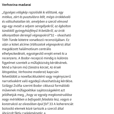
Verhovina madarai
„Egységes világkép rajzolódik
k
i előttünk, egy
mitikus, zárt és pusztulásra ítélt, mégis örökkévaló
és változhatatlan tér, amelyben a szerző elmond
egy-egy mesét a selyem seregélyek
r
ő
l
, az égbolton
tündöklő gyöngyházfényű N-betűkről, az örök
alkonyatban derengő végnapokról”
32 – olvasható
Tóth Tünde kötetre vonatkozó recenziójában. Ez
után a kötet alcíme (
Változatok végnapokra
) által
megidézett halálmotívum centrális
elhelyezkedését, egységesítő erejét emeli ki a
recenzens. A Bodor-recepció mindig is különös
figyelmet szentelt a műfajköziség kérdésének.
Mind a három mű (
Sinistra körzet, Az érsek
látogatása, Verhovina madarai
) kapcsán
felvetődött a novellaciklusként vagy regényszerű
narratívaként való egyidejű olvashatóság kérdése.
Szilágyi Zsófia szerint Bodor ciklussá formálódó
műveinek műfajpoétikai sajátosságaként azt
jelölhetjük meg,
„hogy az egység megkonstruálása
nagy mértékben a befogadó feladata lesz, vagyis a
konstrukció az olvasóban épül föl”.
33 A koherenciát
biztosító elemek közé tartozik a szerző által
ábrázolt fiktív cselekménytér, a