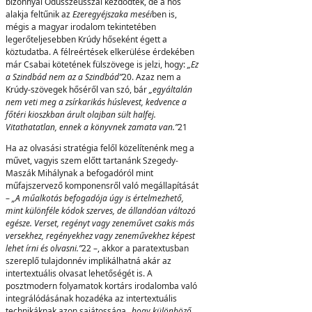
bizonnyal Odüsszeusszal kezdődtek, de a hős
alakja feltűnik az
E
zeregyéjszaka meséi
ben is,
mégis a magyar irodalom tekintetében
legerőteljesebben Krúdy hőseként égett a
köztudatba. A félreértések elkerülése érdekében
már Csabai kötetének fülszövege is jelzi, hogy:
„Ez
a Szindbád nem az a Szindbád”
20. Azaz nem a
Krúdy-szövegek hőséről van szó, bár
„egyáltalán
nem veti meg a zsírkarikás húslevest, kedvence a
főtéri kioszkban árult olajban sült halfej.
Vitathatatlan, ennek a könyvnek zamata van.”
21
Ha az olvasási stratégia felől közelítenénk meg a
művet, vagyis szem előtt tartanánk Szegedy-
Maszák Mihálynak a befogadóról mint
műfajszervező komponensről való megállapítását
–
„A műalkotás befogadója úgy is értelmezhető,
mint különféle kódok szerves, de állandóan változó
egésze. Verset, regényt vagy zeneművet csakis más
versekhez, regényekhez vagy zeneművekhez képest
lehet írni és olvasni.”
22 –, akkor a paratextusban
szereplő tulajdonnév implikálhatná akár az
intertextuális olvasat lehetőségét is. A
posztmodern folyamatok kortárs irodalomba való
integrálódásának hozadéka az intertextuális
technikáknak azon sajátossága
„hogy különböző