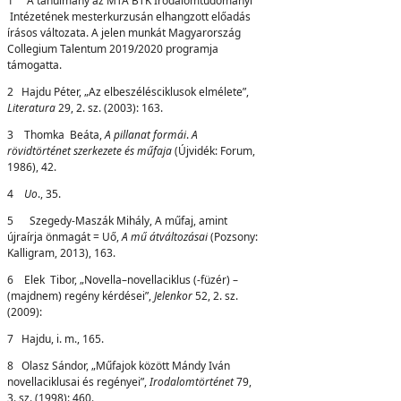
1 A tanulmány az MTA BTK Irodalomtudományi
Intézetének mesterkurzusán elhangzott előadás
írásos változata. A jelen munkát Magyarország
Collegium Talentum 2019/2020 programja
támogatta.
2 Hajdu Péter, „Az elbeszélésciklusok elmélete”,
Literatura
29, 2. sz. (2003): 163.
3 Thomka Beáta,
A pillanat formái
.
A
rövidtörténet szerkezete és műfaja
(Újvidék: Forum,
1986), 42.
4
U
o
., 35.
5 Szegedy-Maszák Mihály, A műfaj, amint
újraírja önmagát = Uő,
A mű átváltozásai
(Pozsony:
Kalligram, 2013), 163.
6 Elek Tibor, „Novella–novellaciklus (-füzér) –
(majdnem) regény kérdései”,
Jelenkor
52, 2. sz.
(2009):
7 Hajdu, i. m., 165.
8 Olasz Sándor, „Műfajok között Mándy Iván
novellaciklusai és regényei”,
I
r
od
a
l
o
m
tö
r
t
é
ne
t
79,
3. sz. (1998): 460.