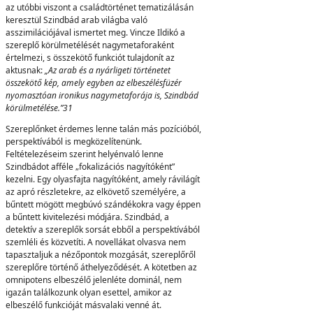
az utóbbi viszont a családtörténet tematizálásán
keresztül Szindbád arab világba való
asszimilációjával ismertet meg. Vincze Ildikó a
szereplő körülmetélését nagymetaforaként
értelmezi, s összekötő funkciót tulajdonít az
aktusnak:
„Az arab és a nyárligeti történetet
összekötő kép, amely egyben az elbeszélésfüzér
nyomasztóan ironikus nagymetaforája is, Szindbád
körülmetélése.”
31
Szereplőnket érdemes lenne talán más pozícióból,
perspektívából is megközelítenünk.
Feltételezéseim szerint helyénvaló lenne
Szindbádot afféle „fokalizációs nagyítóként”
kezelni. Egy olyasfajta nagyítóként, amely rávilágít
az apró részletekre, az elkövető személyére, a
bűntett mögött megbúvó szándékokra vagy éppen
a bűntett kivitelezési módjára. Szindbád, a
detektív a szereplők sorsát ebből a perspektívából
szemléli és közvetíti. A novellákat olvasva nem
tapasztaljuk a nézőpontok mozgását, szereplőről
szereplőre történő áthelyeződését. A kötetben az
omnipotens elbeszélő jelenléte dominál, nem
igazán találkozunk olyan esettel, amikor az
elbeszélő funkcióját másvalaki venné át.