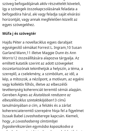
szöveg befogadójának aktív részvételét követeli,
így a szövegek összekapcsolásának feladata a
befogadóra hárul, aki vagy feladja saját elvárási
horizontját, vagy annak megfelelően közelít az
egyes szövegekhez.
Műfa j és szövegtér
Hajdu Péter a novellaciklus egyes darabjait
egységesítő sémákat Forrest L. Ingram,10 Susan
Garland Mann,11 illetve Maggie Dunn és Ann
Morris12 összeállítására alapozva tárgyalja. Az
említett kutatók szerint az adott szövegeket
összetartozónak tekinthetjük a helyszín, a téma, a
szereplő, a cselekmény, a szimbólum, az idő, a
kép, a mítoszok, a nézőpont, a motívum, az egyéni
vagy kollektív főhős, illetve az elbeszélői
tevékenység koherenciát teremtő sémái alapján.
Gereben Ágnes az
Átutalások rendszere az
elbeszélésciklus szintaktikájában
13 című
tanulmányában
a
cím, a felütés és a zárlat
koherenciateremtő szerepére hívja fel a figyelmet
Iszaak Babel
Lovashadsereg
e kapcsán. Kiemeli,
hogy
„a Lovashadsereg címtömbjei
fogaskerékszerűen egymásba kapaszkodva a