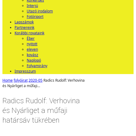
Körkérdés
Interjú
Utazó irodalom
Fotóriport
Lapszámok
Partnereink
Korábbi rovataink
Éber
nyitott
eleven
kovász
Naplopó
Folyamirány
Impresszum
Home
folyóirat
2020-05
Radics Rudolf: Verhovina
és Nyárliget a műfaji...
Radics Rudolf: Verhovina
és Nyárliget a műfaji
határsáv tükrében