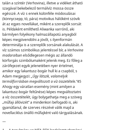
talán a színtér (Verhovina), illetve a vidéket átható
szagával bekebelező termálvíz mossa össze
egésszé. A víz s ennek különféle módosulásai
(könnycsepp, tó, pára) motivikus hálóként szövik
át az egyes novellákat, miként a szereplők sorsát
is. Példaként említhető Aliwanka varrónő, aki
bármilyen folyékony halmazállapotú anyagból
képes megjövendölni a jövőt, s ilyenformán
determinálja is a szereplők sorsának alakulását. A
víz számos szimbolikus jelentéssel bír, a
Verhovina
madarai
ban elsődlegesen mégis az állandó
körforgás szimbólumaként jelenik meg. Ez főleg a
zárófejezet egyik jelenetében nyer értelmet,
amikor egy lakantusz-bogár hull ki a csapból, s
Adam megjegyzi:
„
Ú
g
y látszik, valamelyik
termálforrásban megváltozott a víz összetétele.”
45
Ahogy egy váratlan esemény (mint amilyen a
lakantusz-bogár feltűnése) képes megváltoztatni
a víz összetételét, úgy bolygathatja meg a szöveg
„műfaji állóvizét” a mindenkori befogadó is, aki
gyanútlanul, de szerves részévé válik majd a
novellaciklus önálló műfajként való tárgyalásának.
—