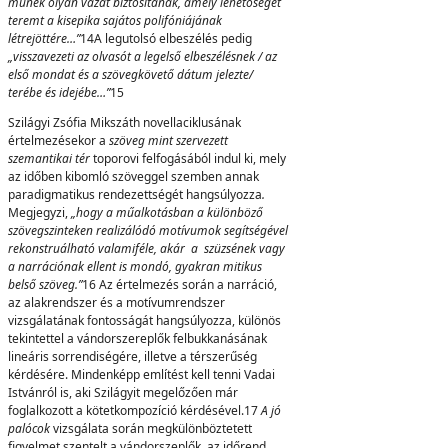
műnek olyan vázat biztosítanak, amely lehetőséget
teremt a kisepika sajátos polifóniájának
létrejöttére…”
14A legutolsó elbeszélés pedig
„visszavezeti az olvasót a legelső elbeszélésnek / az
első mondat és a szövegkövető dátum jelezte/
terébe és idejébe…”
15
Szilágyi Zsófia Mikszáth novellaciklusának
értelmezésekor a
szöveg mint szervezett
szemantikai tér
toporovi felfogásából indul ki, mely
az időben kibomló szöveggel szemben annak
paradigmatikus rendezettségét hangsúlyozza
.
Megjegyzi,
„hogy
a műalkotásban a különböző
szövegszinteken realizálódó motívumok segítségével
rekonstruálható valamiféle, akár a szüzsének vagy
a narrációnak ellent is mondó, gyakran mitikus
belső szöveg.”
16 Az értelmezés során a narráció,
az alakrendszer és a motívumrendszer
vizsgálatának fontosságát hangsúlyozza, különös
tekintettel a vándorszereplők felbukkanásának
lineáris sorrendiségére, illetve a térszerűség
kérdésére. Mindenképp említést kell tenni Vadai
Istvánról is, aki Szilágyit megelőzően már
foglalkozott a kötetkompozíció kérdésével.17
A jó
palócok
vizsgálata során megkülönböztetett
figyelmet szentelt a vándorszeplők, az időrend,