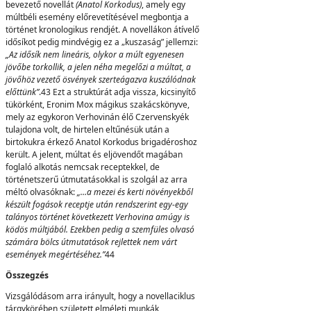
bevezető novellát
(Anatol Korkodus)
, amely egy
múltbéli esemény előrevetítésével megbontja a
történet kronologikus rendjét. A novellákon átívelő
idősíkot pedig mindvégig ez a „kuszaság” jellemzi:
„Az idősík nem lineáris, olykor a múlt egyenesen
jövőbe torkollik, a jelen néha megelőzi a múltat, a
jövőhöz vezető ösvények szerteágazva kuszálódnak
előttünk”
.43 Ezt a struktúrát adja vissza, kicsinyítő
tükörként, Eronim Mox mágikus szakácskönyve,
mely az egykoron Verhovinán élő Czervenskyék
tulajdona volt, de hirtelen eltűnésük után a
birtokukra érkező Anatol Korkodus brigadéroshoz
került. A jelent, múltat és eljövendőt magában
foglaló alkotás nemcsak receptekkel, de
történetszerű útmutatásokkal is szolgál az arra
méltó olvasóknak:
„…a mezei és kerti növényekből
készült fogások receptje után rendszerint egy-egy
talányos történet következett Verhovina amúgy is
ködös múltjából. Ezekben pedig a szemfüles olvasó
számára bölcs útmutatások rejlettek nem várt
események megértéséhez.”
44
Összegzés
Vizsgálódásom arra irányult, hogy a novellaciklus
tárgykörében született elméleti munkák