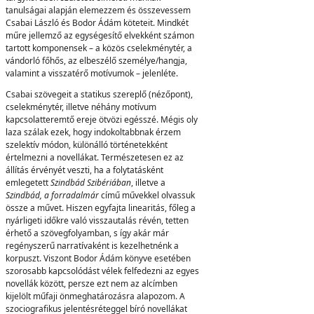
tanulságai alapján elemezzem és összevessem
Csabai László és Bodor Ádám köteteit. Mindkét
műre jellemző az egységesítő elvekként számon
tartott komponensek – a közös cselekménytér, a
vándorló főhős, az elbeszélő személye/hangja,
valamint a visszatérő motívumok – jelenléte.
Csabai szövegeit a statikus szereplő (nézőpont),
cselekménytér, illetve néhány motívum
kapcsolatteremtő ereje ötvözi egésszé. Mégis oly
laza szálak ezek, hogy indokoltabbnak érzem
szelektív módon, különálló történetekként
értelmezni a novellákat. Természetesen ez az
állítás érvényét veszti, ha a folytatásként
emlegetett
Szindbád Szibériában
, illetve a
Szindbád, a forradalmár
című művekkel olvassuk
össze a művet. Hiszen egyfajta linearitás, főleg a
nyárligeti időkre való visszautalás révén, tetten
érhető a szövegfolyamban, s így akár már
regényszerű narratívaként is kezelhetnénk a
korpuszt. Viszont Bodor Ádám könyve esetében
szorosabb kapcsolódást vélek felfedezni az egyes
novellák között, persze ezt nem az alcímben
kijelölt műfaji önmeghatározásra alapozom. A
szociografikus jelentésréteggel bíró novellákat