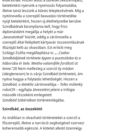
elvárásnak. Hiszen adott a bűneset (ékszerlopás),
betekintést nyerünk a nyomozás folyamatába,
illetve tanúi leszünk a bűnös leleplezésének. Míg a
nyitónovella a szereplő beavatási történetébe
nyújt betekintést, hiszen új élethelyzetbe kerülve
Szindbádnak bizonyítania kell, hogy friss
diplomásként megállja a helyét a már
„beavatottak” között, addig a zárónovella a
szereplő által felépített kártyavár összeomlásának
illúzióját kelti az olvasóban. Ezt erősíti meg
Szilágyi Zsófia megállapítása is: „
…C
sabai
Szindbádjának története éppen a pusztulásba és a
háborúba ér bele. Mintha valamiféle fordított út
lenne.
”28 Nem mellesleg a szerző ily módon
(ideiglenesen) le is zárja Szindbád történeteit, ám
nyitva hagyja a folytatás lehetőségét. Hiszen a
Szindbád, a detektív
zárónovellája –
Tolko málenkij
robot
29 – egyfajta átvezetést jelent a trilógia
második részeként emlegetett
Szindbád
Sz
i
b
é
r
i
á
b
a
n
történetvilágába.
Szindbád, az összekötő
Az önállóan is olvasható történeteket a szerző a
főszereplő, illetve a narráció segítségével szervezi
koherensebb egésszé. A kötetet alkotó tizennégy