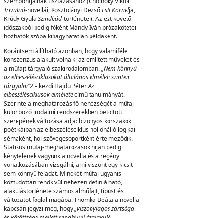
szempontjainak tisztázásához (Cholnoky Viktor
Trivulzió
-novellái, Kosztolányi Dezső
Esti Kornél
ja,
Krúdy Gyula
Szindbád
-történetei). Az ezt követő
időszakból pedig főként Mándy Iván prózakötetei
hozhatók szóba kihagyhatatlan példaként.
Korántsem állítható azonban, hogy valamiféle
konszenzus alakult volna ki az említett műveket és
a műfajt tárgyaló szakirodalomban.
„Nem könnyű
az elbeszélésciklusokat általános elméleti szinten
tárgyalni”
2 – kezdi Hajdu Péter
Az
elbeszélésciklusok elmélete
című tanulmányát.
Szerinte a meghatározás fő nehézségét a műfaj
különböző irodalmi rendszerekben betöltött
szerepének változása adja: bizonyos korszakok
poétikáiban az elbeszélésciklus hol önálló logikai
sémaként, hol szövegcsoportként értelmeződik.
Statikus műfaj-meghatározások híján pedig
kénytelenek vagyunk a novella és a regény
vonatkozásában vizsgálni, ami viszont egy kicsit
sem könnyű feladat. Mindkét műfaj ugyanis
köztudottan rendkívül nehezen definiálható,
alakulástörténete számos alműfajt, típust és
változatot foglal magába. Thomka Beáta a novella
kapcsán jegyzi meg, hogy
„viszonylagos zártsága
és kötöttsége mellett rendkívüli átalakuló