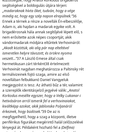
közösségbe, hogy Anatol Korkodus brigadéros
segítségével a boldogulás útjára térjen:
„madaraknak hívta őket, tudván, hogy a vége
mindig az, hogy egy szép napon elrepülnek.”
36
Ennek a térnek a része a novellák Én-elbeszélője,
Adam is, aki hajdan a madarak egyike volt. A
brigadérosnak hála annak segítőjévé lépett elő, s
nem erősítette azok népes csoportját, akik
vándormadarak módjára eltűntek Verhovináról:
„Akadt közöttük,
aki alig pár nap elteltével
ismeretlen helyre távozott, és örökre nyoma
veszett…”
37 A László Emese által csak
hermetikusan zárt térként38 értelmezett
Verhovinát nagyban meghatározza a Paltinsky rét
termálvizeinek fojtó szaga, amire az első
novellában felbukkanó Daniel Vangyeluk
megjegyzést is tesz. Az átható bűz a tér, valamint
a szereplők identitásjelző jegyévé válik:
„Anatol
Korkodus mesélte egyszer, hogy a Velky Lukanar-i
hetivásáron arról ismerik fel a verhovinaiakat,
kiváltképp azokat, akik Jablonska Poljanáról
érkeznek, hogy büdösek.”
39 De az is
megfigyelhető, hogy a szag a központi, illetve
periférikus figurákat megérintő halál (elő)szelévé
lényegül át. Példaként hozható fel a
(Delfina)