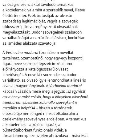
valóságreferenciáktól távolodó tematikus
alkotóelemek, valamint a szereplők nevei, illetve
élettörténetei. Ezek biztosítják az olvasói
szabadság legitimációját, vagyis a szövegek
ciklusszerű, illetve regényszerű olvasatának
megválasztását. Bodor szövegeinek szabadon
variálhatóságát a narrációs eljárások, konkrétan
az ismétlés alakzata szavatolja.
A
Verhovina madarai
tizenhárom novellát
tartalmaz. Szembetűnő, hogy egy-egy központi
figura neve szerepel fejezetcímként, ami
előirányozza a katalógusszerű olvasat
lehetőségét. A novellák sorrendje szabadon
variálható, az olvasó így ellentmondhat a lineáris
olvasat hagyományának. A
Verhovina madarai
kapcsán László Emese meg is jegyzi:
„Ez egyrészt
azt a benyomást erősíti, hogy a könyvben olvasható
tizenhárom elbeszélés különálló szövegként is
megállja a helyét
34
–
hiszen a történetek
elbeszélője nem enged minket elkóborolni a
cselekmény szövevényes erdejében. A tematikus
alkotóelemek – a különc figurák, a
bűntetőtáborként funkcionáló vidék, a
társadalomrajz szenvtelen ábrázolása – másrészt