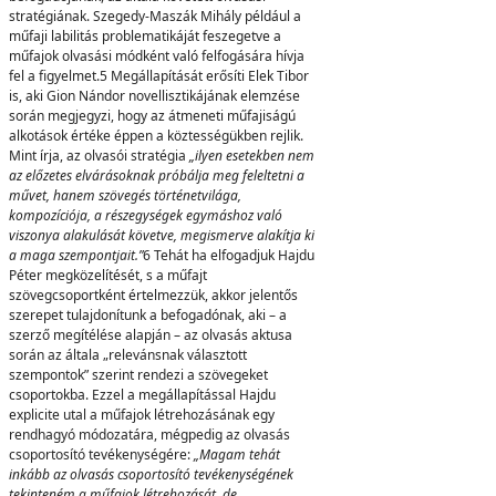
stratégiának. Szegedy-Maszák Mihály például a
műfaji labilitás problematikáját feszegetve a
műfajok olvasási módként való felfogására hívja
fel a figyelmet.5 Megállapítását erősíti Elek Tibor
is, aki Gion Nándor novellisztikájának elemzése
során megjegyzi, hogy az átmeneti műfajiságú
alkotások értéke éppen a köztességükben rejlik.
Mint írja, az olvasói stratégia
„ilyen esetekben
nem
az előzetes elvárásoknak próbálja meg feleltetni a
művet, hanem szövegés történetvilága,
kompozíciója, a részegységek egymáshoz való
viszonya alakulását követve, megismerve alakítja ki
a maga szempontjait.”
6 Tehát ha elfogadjuk Hajdu
Péter megközelítését, s a műfajt
szövegcsoportként értelmezzük, akkor jelentős
szerepet tulajdonítunk a befogadónak, aki – a
szerző megítélése alapján – az olvasás aktusa
során az általa „relevánsnak választott
szempontok” szerint rendezi a szövegeket
csoportokba. Ezzel a megállapítással Hajdu
explicite utal a műfajok létrehozásának egy
rendhagyó módozatára, mégpedig az olvasás
csoportosító tevékenységére:
„Magam
tehát
inkább az olvasás csoportosító tevékenységének
tekinteném a műfajok létrehozását, de