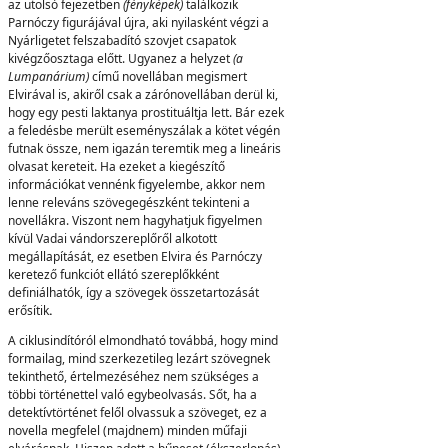
az utolsó fejezetben
(fényképek)
találkozik
Parnóczy figurájával újra, aki nyilasként végzi a
Nyárligetet felszabadító szovjet csapatok
kivégzőosztaga előtt. Ugyanez a helyzet
(
a
Lumpanárium)
című novellában megismert
Elvirával is, akiről csak a zárónovellában derül ki,
hogy egy pesti laktanya prostituáltja lett. Bár ezek
a feledésbe merült eseményszálak a kötet végén
futnak össze, nem igazán teremtik meg a lineáris
olvasat kereteit. Ha ezeket a kiegészítő
információkat vennénk figyelembe, akkor nem
lenne releváns szövegegészként tekinteni a
novellákra. Viszont nem hagyhatjuk figyelmen
kívül Vadai vándorszereplőről alkotott
megállapítását, ez esetben Elvira és Parnóczy
keretező funkciót ellátó szereplőkként
definiálhatók, így a szövegek összetartozását
erősítik
.
A ciklusindítóról elmondható továbbá, hogy mind
formailag, mind szerkezetileg lezárt szövegnek
tekinthető, értelmezéséhez nem szükséges a
többi történettel való egybeolvasás. Sőt, ha a
detektívtörténet felől olvassuk a szöveget, ez a
novella megfelel (majdnem) minden műfaji