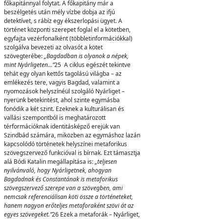
főkapitánnyal folytat. A főkapitány már a
beszélgetés után mély vízbe dobja az ifjú
detektívet, s rábíz egy ékszerlopási ügyet. A
történet központi szerepet foglal el a kötetben,
egyfajta vezérfonalként (többletinformációkkal)
szolgálva bevezeti az olvasót a kötet
szövegterébe:
„Bagdadban is olyanok a népek,
mint Nyárligeten…”
25 A ciklus egészét tekintve
tehát egy olyan kettős tagolású világba – az
emlékezés tere, vagyis Bagdad, valamint a
nyomozások helyszínéül szolgáló Nyárliget –
nyerünk betekintést, ahol szinte egymásba
fonódik a két szint. Ezeknek a kulturálisan és
vallási szempontból is meghatározott
térformációknak identitásképző erejük van
Szindbád számára, miközben az egymáshoz lazán
kapcsolódó történetek helyszínei metaforikus
szövegszervező funkcióval is bírnak. Ezt támasztja
alá Bódi Katalin megállapítása is:
„teljesen
nyilvánvaló, hogy Nyárligetnek, ahogyan
Bagdadnak és Constantának is metaforikus
szövegszervező szerepe van a szövegben, ami
nemcsak referenciálisan köti össze a történeteket,
hanem nagyon erőteljes metaforaként szövi át az
egyes szövegeket.”
26 Ezek a metaforák – Nyárliget,