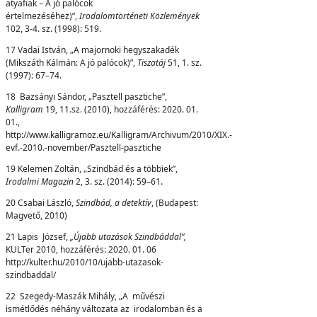
atyafiak – A jó palócok
értelmezéséhez)”,
I
r
od
a
l
o
m
tö
r
t
é
net
i Közlemények
102, 3-4. sz. (1998): 519.
17 Vadai István, „A majornoki hegyszakadék
(Mikszáth Kálmán: A jó palócok)”,
Tiszatáj
51, 1. sz.
(1997): 67–74.
18 Bazsányi Sándor, „Pasztell pasztiche”,
Kalligram
19, 11.sz. (2010), hozzáférés: 2020. 01.
01.,
http://www.kalligramoz.eu/Kalligram/Archivum/2010/XIX.-
evf.-2010.-november/Pasztell-pasztiche
19 Kelemen Zoltán, „Szindbád és a többiek”,
Irodalmi Magazin
2, 3. sz. (2014): 59–61.
20 Csabai László,
Szindbád,
a detektív
, (Budapest:
Magvető, 2010)
21 Lapis József,
„Újabb utazások Szindbáddal”,
KULTer 2010, hozzáférés: 2020. 01. 06
http://kulter.hu/2010/10/ujabb-utazasok-
szindbaddal/
22 Szegedy-Maszák Mihály, „A művészi
ismétlődés néhány változata az irodalomban és a