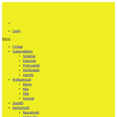
Login
Menu
Címlap
Szépirodalom
Szépírás
Episztola
Print-ajánló
Helyfoglaló
zsemle
Kritika/esszé
Könyv
Kép
Film
Sorozat
Süvöltő
Helyszínelő
Beszámoló