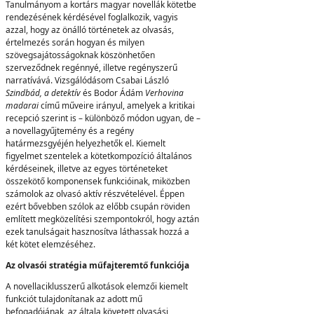
Tanulmányom a kortárs magyar novellák kötetbe
rendezésének kérdésével foglalkozik, vagyis
azzal, hogy az önálló történetek az olvasás,
értelmezés során hogyan és milyen
szövegsajátosságoknak köszönhetően
szerveződnek regénnyé, illetve regényszerű
narratívává. Vizsgálódásom Csabai László
Szindbád, a detektív
és Bodor Ádám
Verhovina
madarai
című műveire irányul, amelyek a kritikai
recepció szerint is – különböző módon ugyan, de –
a novellagyűjtemény és a regény
határmezsgyéjén helyezhetők el. Kiemelt
figyelmet szentelek a kötetkompozíció általános
kérdéseinek, illetve az egyes történeteket
összekötő komponensek funkcióinak, miközben
számolok az olvasó aktív részvételével. Éppen
ezért bővebben szólok az előbb csupán röviden
említett megközelítési szempontokról, hogy aztán
ezek tanulságait hasznosítva láthassak hozzá a
két kötet elemzéséhez.
Az olvasói stratégia műfajteremtő funkciója
A novellaciklusszerű alkotások elemzői kiemelt
funkciót tulajdonítanak az adott mű
befogadójának, az általa követett olvasási