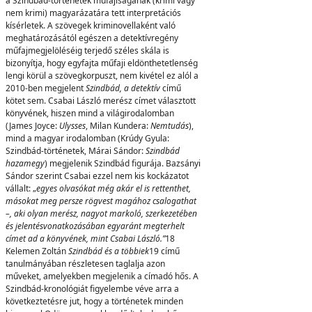
a Szindbád-történetek műfajiságának (krimi vagy
nem krimi) magyarázatára tett interpretációs
kísérletek. A szövegek kriminovellaként való
meghatározásától egészen a detektívregény
műfajmegjelöléséig terjedő széles skála is
bizonyítja, hogy egyfajta műfaji eldönthetetlenség
lengi körül a szövegkorpuszt, nem kivétel ez alól a
2010-ben megjelent
Szindbád,
a detektív
című
kötet sem. Csabai László merész címet választott
könyvének, hiszen mind a világirodalomban
(James Joyce:
Ulysses
, Milan Kundera:
Nemtudás
),
mind a magyar irodalomban (Krúdy Gyula:
Szindbád-történetek, Márai Sándor:
Szindbád
hazamegy
) megjelenik Szindbád figurája. Bazsányi
Sándor szerint Csabai ezzel nem kis kockázatot
vállalt: „
egyes olvasókat még akár el is rettenthet,
másokat meg persze rögvest magához csalogathat
–, aki olyan merész, nagyot markoló, szerkezetében
és jelentésvonatkozásában egyaránt megterhelt
címet ad a könyvének, mint Csabai László.”
18
Kelemen Zoltán
Szindbád
é
s a többiek
19 című
tanulmányában részletesen taglalja azon
műveket, amelyekben megjelenik a címadó hős. A
Szindbád-kronológiát figyelembe véve arra a
következtetésre jut, hogy a történetek minden