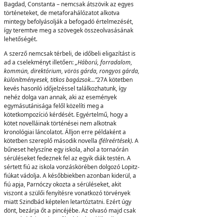
Bagdad, Constanta – nemcsak átszövik az egyes
történeteket, de metaforahálózatot alkotva
mintegy befolyásolják a befogadó értelmezését,
így teremtve meg a szövegek összeolvasásának
lehetőségét.
A szerző nemcsak térbeli, de időbeli eligazítást is
ad a cselekményt illetően:
„Háború, forradalom,
kommün, direktórium, vörös gárda, rongyos gárda,
különítményesek, titkos bagázsok…”
27A kötetben
kevés hasonló időjelzéssel találkozhatunk, így
nehéz dolga van annak, aki az események
egymásutánisága felől közelíti meg a
kötetkompozíció kérdését. Egyértelmű, hogy a
kötet novelláinak történései nem alkotnak
kronológiai láncolatot. Álljon erre példaként a
kötetben szereplő második novella
(félreértések)
. A
bűneset helyszíne egy iskola, ahol a tornaórán
sérüléseket fedeznek fel az egyik diák testén. A
sértett fiú az iskola vonzáskörében dolgozó Lopitz-
fiúkat vádolja. A későbbiekben azonban kiderül, a
fiú apja, Parnóczy okozta a sérüléseket, akit
viszont a szülői fenyítésre vonatkozó törvények
miatt Szindbád képtelen letartóztatni. Ezért úgy
dönt, bezárja őt a pincéjébe. Az olvasó majd csak