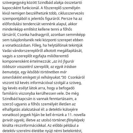
szövegegység között Szindbád alakja összetartó
kapocsként funkcionál. A főszereplő személyén
kívül nemigen beszélhetünk több, ciklusszervezés
szempontjából is jelentős figuráról. Persze ha az
előfordulási tendenciát vennénk alapul, akkor
mindenképp említést kellene tenni a főhős
társáról, Csonka hadnagyról, azonban semmiképp
sem tulajdonítanék neki központi szerepet ebben
a vonatkozásban. Főleg, ha helytállónak tekintjük
Vadai vándorszereplőről alkotott megállapítását,
vagyis a szereplőt egyfajta miliőteremtő
komponensként értelmezzük: „
a
z író figurái
többször visszatérő szereplők, az egyik írásban
bemutatja, egy későbbi történetben már
ismerősként emlegeti jó néhányukat.”
30 Csonkáról
viszont túl kevés információval szolgál a szöveg,
így kevés esélyt látok arra, hogy a befogadó
familiáris viszonyba kerülhessen vele. De még
Szindbád kapcsán is vannak fenntartásaim, a
szerző ugyanis a főhős személyét illetően az
elhallgatás alakzatával él: a detektív külsejére
vonatkozó jegyek híján be kell érnünk a 11. novella
(privát ügyek)
, illetve az utolsó történet
(fényképek)
kínálta részinformációkkal. Az előbbi például a
detektív szerelmi életébe nyújt némi betekintést,