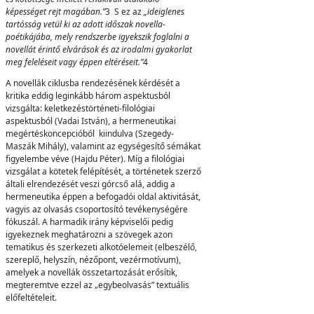
képességet rejt magában.”
3 S ez az
„ideiglenes
tartósság vetül ki az adott időszak novella-
poétikájába, mely rendszerbe igyekszik foglalni a
novellát érintő elvárások és az irodalmi gyakorlat
meg feleléseit vagy éppen eltéréseit.”
4
A novellák ciklusba rendezésének kérdését a
kritika eddig leginkább három aspektusból
vizsgálta: keletkezéstörténeti-filológiai
aspektusból (Vadai István), a hermeneutikai
megértéskoncepcióból kiindulva (Szegedy-
Maszák Mihály), valamint az egységesítő sémákat
figyelembe véve (Hajdu Péter). Míg a filológiai
vizsgálat a kötetek felépítését, a történetek szerző
általi elrendezését veszi górcső alá, addig a
hermeneutika éppen a befogadói oldal aktivitását,
vagyis az olvasás csoportosító tevékenységére
fókuszál. A harmadik irány képviselői pedig
igyekeznek meghatározni a szövegek azon
tematikus és szerkezeti alkotóelemeit (elbeszélő,
szereplő, helyszín, nézőpont, vezérmotívum),
amelyek a novellák összetartozását erősítik,
megteremtve ezzel az „egybeolvasás” textuális
előfeltételeit.