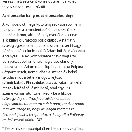
keresztmetszeteként kohéziót teremt a kötet
egyes szövegrészei között.
Az elbeszélői hang és az elbeszélés ideje
A kompozíciót megalkotó tényezők sorából nem
hagyhatjuk ki a mindentudó én-elbeszélőnek
tetsző Adamot, aki – némely esettől eltekintve –
alig billen ki uralkodó pozíciójából. A narratív
szöveg egészében a statikus szereplőként (vagy
nézőpontként) funkcionáló Adam külső nézőpontja
érvényesül. Neki köszönhetően távolságtartó
perspektívából ismerjük meg a cselekmény
mozzanatait, Adam csak rögzíti Jablonska Poljana
(lét)történeteit, nem tudósít a szereplők belső
vívódásairól, a tetteik mögött rejtőző
szándékokról. Elmozdulás csak az Adamról szóló
részek leírásánál észlelhető, ahol egy E/3.
személyű narrátor türemkedik be a fikciós
szövegvilágba:
„Csak jóval később indult el
alaposabban utánanézni a dolognak, amikor Adam
már azt újságolta, hogy az idegen kijött a Két
Cefréből, felült a terepmotorra, kihajtott a Paltinsky
rét felé vezető dűlőn…”
42
Időkezelés szempontjából érdekes megvizsgálni a