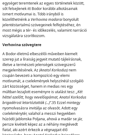
egységet teremtenek az egyes történetek között,
sőt felsejlenek itt Bodor korábbi alkotásainak
ismert motívumai is. Több irányból is
közelíthetnénk a
Verhovina madarai
bonyolult
jelentéstartalmú szövegeinek felfejtéséhez, én
most mégis a tér- és időkezelés, valamint narráció
vizsgálatára szorítkozom.
Verhovina szövegtere
A Bodor-életmű elbeszélői műveiben kiemelt
szerep jut a líraiság jegyeit mutató tájleírásnak,
illetve a természeti jelenségek szövegszerű
megjelenítésének. Az
(Anatol Korkodus)
nem
csupán bevezeti a kompozíció egy elemi
motívumát, a cselekmények helyszínéül szolgáló
zárt közösséget, hanem in medias res egy
múltban lezajlott eseményre is utalást tesz:
„Két
héttel azelőtt, hogy nevelőapámat, Anatol Korkodus
brigadérost letartóztatták (…)”
.35 Ezzel mintegy
nyomolvasásra invitálja az olvasót. Adott egy
cselekménytér, valahol a messzi hegyekben
húzódó Jablonska Poljana, ahová a madár se jár,
persze kivételt képez az a néhány megtévedt
fiatal, aki azért érkezik a végnapjait élő