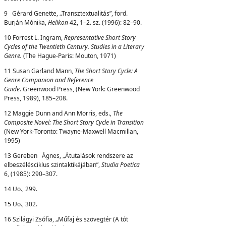
9 Gérard Genette, „Transztextualitás”, ford.
Burján Mónika,
Helikon
42, 1–2. sz. (1996): 82–90.
10 Forrest L. Ingram,
Representative Short Story
Cycles of the Twentieth Century. Studies in a Literary
Genre.
(The Hague-Paris: Mouton, 1971)
11 Susan Garland Mann,
The Short Story Cycle: A
Genre Companion and Reference
Guide
. Greenwood Press, (New York: Greenwood
Press, 1989), 185–208.
12 Maggie Dunn and Ann Morris, eds.,
The
Composite Novel: The Short Story Cycle in
T
ra
n
si
ti
o
n
(New York-Toronto: Twayne-Maxwell Macmillan,
1995)
13 Gereben Ágnes, „Átutalások rendszere az
elbeszélésciklus szintaktikájában”,
Studia
P
oetic
a
6, (1985): 290–307.
14 Uo., 299.
15 Uo., 302.
16 Szilágyi Zsófia, „Műfaj és szövegtér (A tót