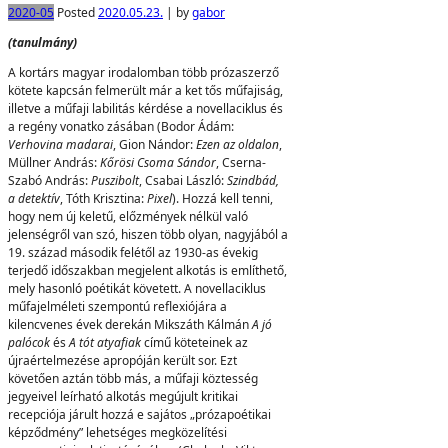
2020-05
Posted
2020.05.23.
|
by
gabor
(tanulmány)
A kortárs magyar irodalomban több prózaszerző
kötete kapcsán felmerült már a ket tős műfajiság,
illetve a műfaji labilitás kérdése a novellaciklus és
a regény vonatko zásában (Bodor Ádám:
Verhovina madarai
, Gion Nándor:
Ezen az oldalon
,
Müllner András:
Kőrösi Csoma Sándor
, Cserna-
Szabó András:
Puszibolt
, Csabai László:
Sz
indbád,
a detektív
, Tóth Krisztina:
Pixel
). Hozzá kell tenni,
hogy nem új keletű, előzmények nélkül való
jelenségről van szó, hiszen több olyan, nagyjából a
19. század második felétől az 1930-as évekig
terjedő időszakban megjelent alkotás is említhető,
mely hasonló poétikát követett. A novellaciklus
műfajelméleti szempontú reflexiójára a
kilencvenes évek derekán Mikszáth Kálmán
A jó
palócok
és
A tót atyafiak
című köteteinek az
újraértelmezése apropóján került sor. Ezt
követően aztán több más, a műfaji köztesség
jegyeivel leírható alkotás megújult kritikai
recepciója járult hozzá e sajátos „prózapoétikai
képződmény” lehetséges megközelítési