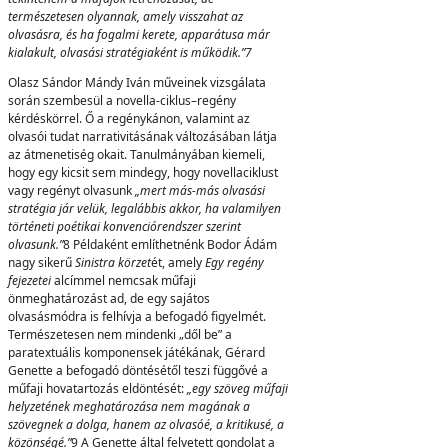
természetesen olyannak, amely visszahat az
olvasásra, és ha fogalmi kerete, apparátusa már
kialakult, olvasási stratégiaként is működik.”
7
Olasz Sándor Mándy Iván műveinek vizsgálata
során szembesül a novella-ciklus–regény
kérdéskörrel. Ő a regénykánon, valamint az
olvasói tudat narrativitásának változásában látja
az átmenetiség okait. Tanulmányában kiemeli,
hogy egy kicsit sem mindegy, hogy novellaciklust
vagy regényt olvasunk
„mert más-más olvasási
stratégia jár velük, legalábbis akkor, ha valamilyen
történeti poétikai konvenciórendszer szerint
olvasunk.”
8 Példaként említhetnénk Bodor Ádám
nagy sikerű
Sinistra körzet
ét, amely
Egy regény
fejezetei
alcímmel nemcsak műfaji
önmeghatározást ad, de egy sajátos
olvasásmódra is felhívja a befogadó figyelmét.
Természetesen nem mindenki „dől be” a
paratextuális komponensek játékának, Gérard
Genette a befogadó döntésétől teszi függővé a
műfaji hovatartozás eldöntését:
„egy szöveg műfaji
helyzetének meghatározása nem magának a
szövegnek a dolga, hanem az olvasóé, a kritikusé, a
közönségé.”
9 A Genette által felvetett gondolat a