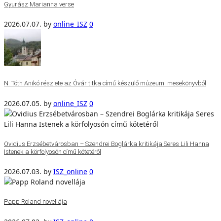
Gyurász Marianna verse
2026.07.07.
by
online_ISZ
0
N. Tóth Anikó részlete az Óvár titka című készülő múzeumi mesekönyvből
2026.07.05.
by
online_ISZ
0
Ovidius Erzsébetvárosban – Szendrei Boglárka kritikája Seres Lili Hanna
Istenek a körfolyosón című kötetéről
2026.07.03.
by
ISZ_online
0
Papp Roland novellája