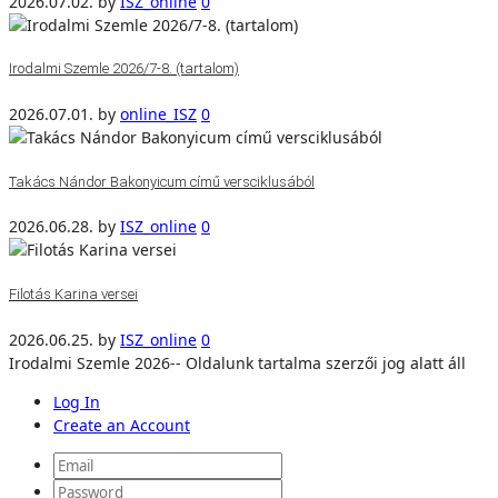
2026.07.02.
by
ISZ_online
0
Irodalmi Szemle 2026/7-8. (tartalom)
2026.07.01.
by
online_ISZ
0
Takács Nándor Bakonyicum című versciklusából
2026.06.28.
by
ISZ_online
0
Filotás Karina versei
2026.06.25.
by
ISZ_online
0
Irodalmi Szemle 2026-- Oldalunk tartalma szerzői jog alatt áll
Log In
Create an Account