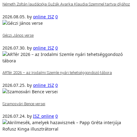
Németh Zoltán laudációja Gužák Avarka Klaudia Szemmel tartva-díjához
2026.08.05.
by
online_ISZ
0
Géczi János verse
2026.07.30.
by
online_ISZ
0
ARTér 2026 – az Irodalmi Szemle nyári tehetséggondozó tábora
2026.07.25.
by
online_ISZ
0
Szamosvári Bence versei
2026.07.24.
by
ISZ_online
0