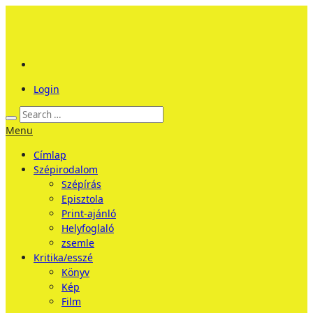
Login
Menu
Címlap
Szépirodalom
Szépírás
Episztola
Print-ajánló
Helyfoglaló
zsemle
Kritika/esszé
Könyv
Kép
Film