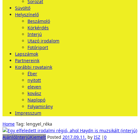
Sorozat
Süvöltő
Helyszínelő
Beszámoló
Körkérdés
Interjú
Utazó irodalom
Fotóriport
Lapszámok
Partnereink
Korábbi rovataink
Éber
nyitott
eleven
kovász
Naplopó
Folyamirány
Impresszum
Home
Tag: lengyel_réka
Ajánló
Interjú
Kiemelt
Posted
2017.09.11.
by
ISZ
|
0