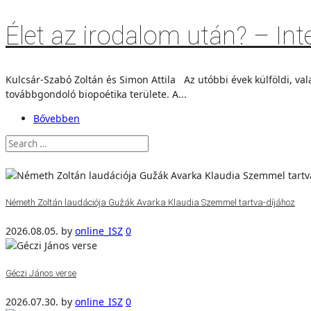
Élet az irodalom után? – Int
Kulcsár-Szabó Zoltán és Simon Attila Az utóbbi évek külföldi, vala
továbbgondoló biopoétika területe. A...
Bővebben
Németh Zoltán laudációja Gužák Avarka Klaudia Szemmel tartva-díjához
2026.08.05.
by
online_ISZ
0
Géczi János verse
2026.07.30.
by
online_ISZ
0