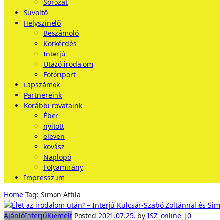
Sorozat
Süvöltő
Helyszínelő
Beszámoló
Körkérdés
Interjú
Utazó irodalom
Fotóriport
Lapszámok
Partnereink
Korábbi rovataink
Éber
nyitott
eleven
kovász
Naplopó
Folyamirány
Impresszum
Home
Tag: Simon Attila
Ajánló
Interjú
Kiemelt
Posted
2021.07.25.
by
ISZ_online
|
0