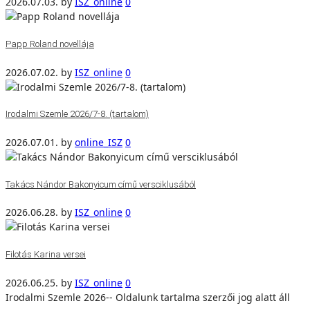
2026.07.03.
by
ISZ_online
0
Papp Roland novellája
2026.07.02.
by
ISZ_online
0
Irodalmi Szemle 2026/7-8. (tartalom)
2026.07.01.
by
online_ISZ
0
Takács Nándor Bakonyicum című versciklusából
2026.06.28.
by
ISZ_online
0
Filotás Karina versei
2026.06.25.
by
ISZ_online
0
Irodalmi Szemle 2026-- Oldalunk tartalma szerzői jog alatt áll