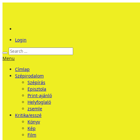
Login
Menu
Címlap
Szépirodalom
Szépírás
Episztola
Print-ajánló
Helyfoglaló
zsemle
Kritika/esszé
Könyv
Kép
Film