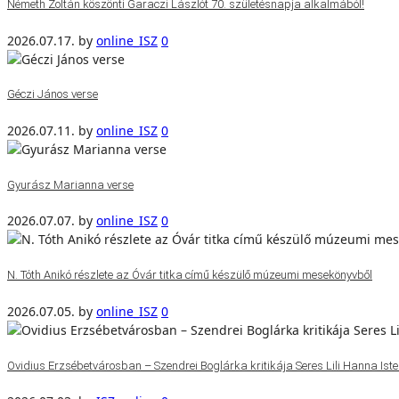
Németh Zoltán köszönti Garaczi Lászlót 70. születésnapja alkalmából!
2026.07.17.
by
online_ISZ
0
Géczi János verse
2026.07.11.
by
online_ISZ
0
Gyurász Marianna verse
2026.07.07.
by
online_ISZ
0
N. Tóth Anikó részlete az Óvár titka című készülő múzeumi mesekönyvből
2026.07.05.
by
online_ISZ
0
Ovidius Erzsébetvárosban – Szendrei Boglárka kritikája Seres Lili Hanna Isten