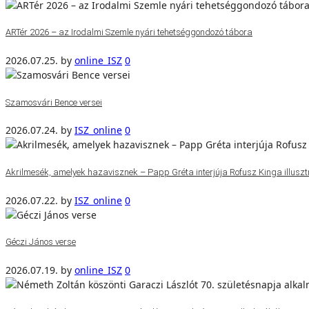
ARTér 2026 – az Irodalmi Szemle nyári tehetséggondozó tábora
2026.07.25.
by
online_ISZ
0
Szamosvári Bence versei
2026.07.24.
by
ISZ_online
0
Akrilmesék, amelyek hazavisznek – Papp Gréta interjúja Rofusz Kinga illuszt
2026.07.22.
by
ISZ_online
0
Géczi János verse
2026.07.19.
by
online_ISZ
0