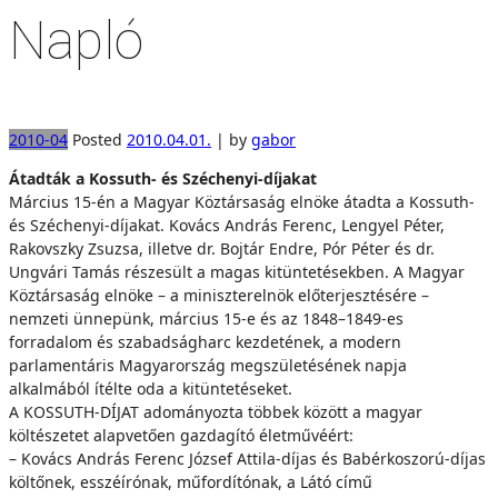
Napló
2010-04
Posted
2010.04.01.
|
by
gabor
Átadták a Kossuth- és Széchenyi-díjakat
Március 15-én a Magyar Köztársaság elnöke átadta a Kossuth-
és Széchenyi-díjakat. Kovács András Ferenc, Lengyel Péter,
Rakovszky Zsuzsa, illetve dr. Bojtár Endre, Pór Péter és dr.
Ungvári Tamás részesült a magas kitüntetésekben. A Magyar
Köztársaság elnöke – a miniszterelnök előterjesztésére –
nemzeti ünnepünk, március 15-e és az 1848–1849-es
forradalom és szabadságharc kezdetének, a modern
parlamentáris Magyarország megszületésének napja
alkalmából ítélte oda a kitüntetéseket.
A KOSSUTH-DÍJAT adományozta többek között a magyar
költészetet alapvetően gazdagító életművéért:
– Kovács András Ferenc József Attila-díjas és Babérkoszorú-díjas
költőnek, esszéírónak, műfordítónak, a Látó című