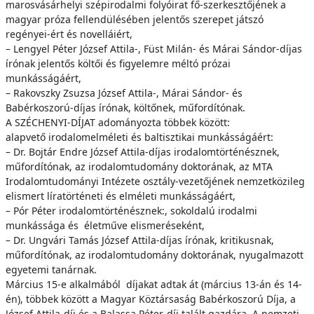
marosvásárhelyi szépirodalmi folyóirat fő-szerkesztőjének a
magyar próza fellendülésében jelentős szerepet játszó
regényei-ért és novelláiért,
– Lengyel Péter József Attila-, Füst Milán- és Márai Sándor-díjas
írónak jelentős költői és figyelemre méltó prózai
munkásságáért,
– Rakovszky Zsuzsa József Attila-, Márai Sándor- és
Babérkoszorú-díjas írónak, költőnek, műfordítónak.
A SZÉCHENYI-DÍJAT adományozta többek között:
alapvető irodalomelméleti és baltisztikai munkásságáért:
– Dr. Bojtár Endre József Attila-díjas irodalomtörténésznek,
műfordítónak, az irodalomtudomány doktorának, az MTA
Irodalomtudományi Intézete osztály-vezetőjének nemzetközileg
elismert líratörténeti és elméleti munkásságáért,
– Pór Péter irodalomtörténésznek:, sokoldalú irodalmi
munkássága és életműve elismeréseként,
– Dr. Ungvári Tamás József Attila-díjas írónak, kritikusnak,
műfordítónak, az irodalomtudomány doktorának, nyugalmazott
egyetemi tanárnak.
Március 15-e alkalmából díjakat adtak át (március 13-án és 14-
én), többek között a Magyar Köztársaság Babérkoszorú Díja, a
József Attila-díj és a Balassa Péter-díj talált gazdára. A nemzeti