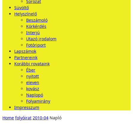
Sorozat
Süvöltő
Helyszínelő
Beszámoló
Körkérdés
Interjú
Utazó irodalom
Fotóriport
Lapszámok
Partnereink
Korábbi rovataink
Éber
nyitott
eleven
kovász
Naplopó
Folyamirány
Impresszum
Home
folyóirat
2010-04
Napló