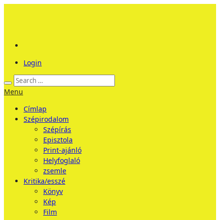
Login
Menu
Címlap
Szépirodalom
Szépírás
Episztola
Print-ajánló
Helyfoglaló
zsemle
Kritika/esszé
Könyv
Kép
Film