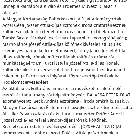
ünnep alkalmából a Kiváló és Érdemes Művész Díjakat is
átadták.
A Magyar Köztársaság Babérkoszorúja Díjat adományozták
Aczél Géza Jó-zsef Attila-díjas költőnek, irodalomtörténésznek
költői és irodalomtörténeti munkás-ságáért (többek között a
Tamkó Sirató Károlyról és Kassák Lajosról írt monográfiájáért);
Marno János József Attila-díjas költőnek kivételes stílusú és
személyes hangú költői életművéért; Térey János József Attila-
díjas költőnek, írónak, műfordítónak költői és drámaírói
munkásságáért; Dr. Turczi István József Attila-díjas írónak,
költőnek sok színű versesköteteiért, regényeiért és drámáiért;
valamint (a Parnasszus folyóirat főszerkesztőjeként) aktív
irodalomszervezéséért.
Az oktatási és kulturális miniszter a művészet területén elért
esszé- és tanul-mányírói teljesítményéért BALASSA PÉTER-DÍJAT
adományozott Beck András esztétának, irodalomkritikusnak. A
Magyar Köztársasági Érdemrend lovagkeresztje kitüntetést adta
át Hiller István oktatási és kulturális miniszter Petőcz András
József Attila- és Márai Sándor-díjas írónak, költőnek.
Kiemelkedő irodalmi tevékenysé-géért JÓZSEF ATTILA-DÍJAT
adományozott többek között Balázs Attila próza-írónak, a