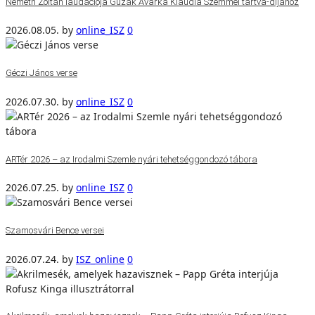
Németh Zoltán laudációja Gužák Avarka Klaudia Szemmel tartva-díjához
2026.08.05.
by
online_ISZ
0
Géczi János verse
2026.07.30.
by
online_ISZ
0
ARTér 2026 – az Irodalmi Szemle nyári tehetséggondozó tábora
2026.07.25.
by
online_ISZ
0
Szamosvári Bence versei
2026.07.24.
by
ISZ_online
0