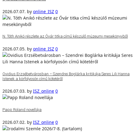
2026.07.07.
by
online_ISZ
0
N. Tóth Anikó részlete az Óvár titka című készülő múzeumi mesekönyvből
2026.07.05.
by
online_ISZ
0
Ovidius Erzsébetvárosban – Szendrei Boglárka kritikája Seres Lili Hanna
Istenek a körfolyosón című kötetéről
2026.07.03.
by
ISZ_online
0
Papp Roland novellája
2026.07.02.
by
ISZ_online
0