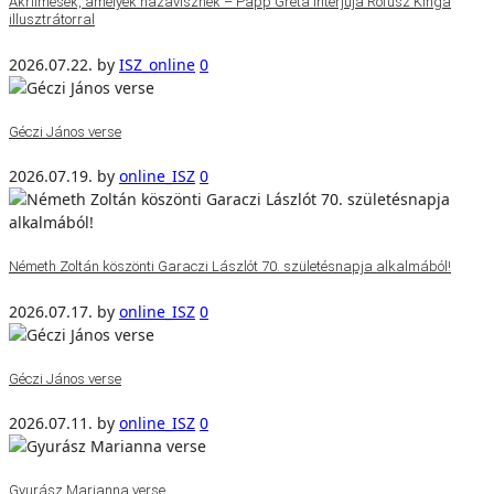
Akrilmesék, amelyek hazavisznek – Papp Gréta interjúja Rofusz Kinga
illusztrátorral
2026.07.22.
by
ISZ_online
0
Géczi János verse
2026.07.19.
by
online_ISZ
0
Németh Zoltán köszönti Garaczi Lászlót 70. születésnapja alkalmából!
2026.07.17.
by
online_ISZ
0
Géczi János verse
2026.07.11.
by
online_ISZ
0
Gyurász Marianna verse