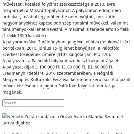
művészeti, közéleti folyóirat szerkesztősége a 2010. évre
meghirdeti a Mikszáth-pályázatot. A pályázaton eddig nem
publikált, máshol egy időben be nem nyújtott, mikszáthi
hagyományokhoz kapcsolódó szépirodalmi művekkel, valamint
tanulmányokkal lehet nevezni. A maximális terjedelem: 15 flekk
(1 flekk 1350 karakter)
A pályamunkákat 3 példányban, jeligével ellátva (feloldását zárt
borítékban) 2010. június 15-ig lehet benyújtani a Palócföld
Szerkesztőségének címére (3101 Salgótarján, Pf.: 270).
A pályázatot a Palócföld folyóirat szerkesztősége bírálja el.
A pályázat díjai: I. 100 000 Ft, II. 80 000 Ft, III. 60 000 Ft
Eredményhirdetésre 2010 szeptemberében, a Nógrádi
Megyenap és Kultu-rális Fesztivál keretében kerül sor. A díjazott
művek közlésének a jogát a Palócföld folyóirat fenntartja
magának.