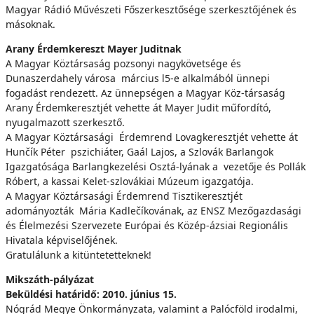
Magyar Rádió Művészeti Főszerkesztősége szerkesztőjének és
másoknak.
Arany Érdemkereszt Mayer Juditnak
A Magyar Köztársaság pozsonyi nagykövetsége és
Dunaszerdahely városa március l5-e alkalmából ünnepi
fogadást rendezett. Az ünnepségen a Magyar Köz-társaság
Arany Érdemkeresztjét vehette át Mayer Judit műfordító,
nyugalmazott szerkesztő.
A Magyar Köztársasági Érdemrend Lovagkeresztjét vehette át
Hunčík Péter pszichiáter, Gaál Lajos, a Szlovák Barlangok
Igazgatósága Barlangkezelési Osztá-lyának a vezetője és Pollák
Róbert, a kassai Kelet-szlovákiai Múzeum igazgatója.
A Magyar Köztársasági Érdemrend Tisztikeresztjét
adományozták Mária Kadlečíkovának, az ENSZ Mezőgazdasági
és Élelmezési Szervezete Európai és Közép-ázsiai Regionális
Hivatala képviselőjének.
Gratulálunk a kitüntetetteknek!
Mikszáth-pályázat
Beküldési határidő: 2010. június 15.
Nógrád Megye Önkormányzata, valamint a Palócföld irodalmi,