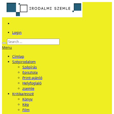
Login
Menu
Címlap
Szépirodalom
Szépírás
Episztola
Print-ajánló
Helyfoglaló
zsemle
Kritika/esszé
Könyv
Kép
Film