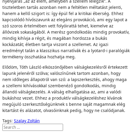
nyelvjárás „az az elem, amelyben a szellem lélegzik”. A
tiszteletben tartás azonban nem a feltétlen méltatást jelenti,
hanem a kellő szigort is: így épül fel a kritikai éberség. Ehhez
kapcsolódó hívószavunk az elegáns provokáció, ami egy lapot a
szó szoros értelmében vett folyóirattá tehet, kiemelve az
állóvizek sokaságából. A merész gondolkodás mindig provokatív,
mindig kihívja a régit, és magában hordozza a bukás
kockázatát; életben tartja viszont a szellemet. Az igazi
eredményt talán a klasszikus narratívák és a lyotard-i paralógiák
termékeny összhatása hozhatja meg.
Elődöm, Tóth László elköszönőjében válságkezelésről értekezett
lapunk jelenéről szólva; valószínűnek tartom azonban, hogy
nem időleges állapotról van szó: a lapszerkesztés, ahogy maga
a szellemi kihívásokkal szembenéző gondolkodás, mindig
állandó válságkezelés. A válság elhallgatása az, ami a valódi
bukáshoz vezet. Ehhez a produktív válságkezeléshez kívánok
megújuló szerkesztőségünknek s benne saját magamnak elég
kitartást és alázatot, olvasóinknak pedig, hogy ne csalódjanak.
Tags:
Szalay Zoltán