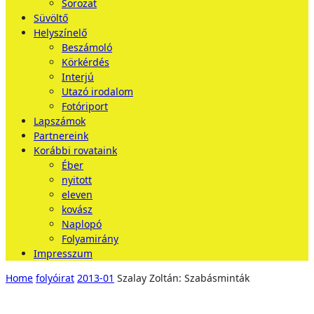
Sorozat
Süvöltő
Helyszínelő
Beszámoló
Körkérdés
Interjú
Utazó irodalom
Fotóriport
Lapszámok
Partnereink
Korábbi rovataink
Éber
nyitott
eleven
kovász
Naplopó
Folyamirány
Impresszum
Home
folyóirat
2013-01
Szalay Zoltán: Szabásminták