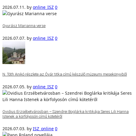
2026.07.11.
by
online_ISZ
0
Gyurász Marianna verse
2026.07.07.
by
online_ISZ
0
N. Tóth Anikó részlete az Óvár titka című készülő múzeumi mesekönyvből
2026.07.05.
by
online_ISZ
0
Ovidius Erzsébetvárosban – Szendrei Boglárka kritikája Seres Lili Hanna
Istenek a körfolyosón című kötetéről
2026.07.03.
by
ISZ_online
0