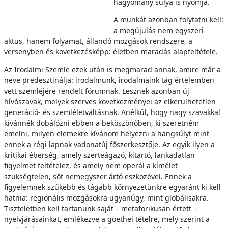
hagyomány súlya is nyomja.
A munkát azonban folytatni kell:
a megújulás nem egyszeri
aktus, hanem folyamat, állandó mozgások rendszere, a
versenyben és következésképp: életben maradás alapfeltétele.
Az Irodalmi Szemle ezek után is megmarad annak, amire már a
neve predesztinálja: irodalmunk, irodalmaink tág értelemben
vett szemléjére rendelt fórumnak. Lesznek azonban új
hívószavak, melyek szerves következményei az elkerülhetetlen
generáció- és szemléletváltásnak. Anélkül, hogy nagy szavakkal
kívánnék dobálózni ebben a beköszönőben, ki szeretném
emelni, milyen elemekre kívánom helyezni a hangsúlyt mint
ennek a régi lapnak vadonatúj főszerkesztője. Az egyik ilyen a
kritikai éberség, amely szerteágazó, kitartó, lankadatlan
figyelmet feltételez, és amely nem operál a kímélet
szükségtelen, sőt nemegyszer ártó eszközével. Ennek a
figyelemnek szűkebb és tágabb környezetünkre egyaránt ki kell
hatnia: regionális mozgásokra ugyanúgy, mint globálisakra.
Tiszteletben kell tartanunk saját – metaforikusan értett –
nyelvjárásainkat, emlékezve a goethei tételre, mely szerint a