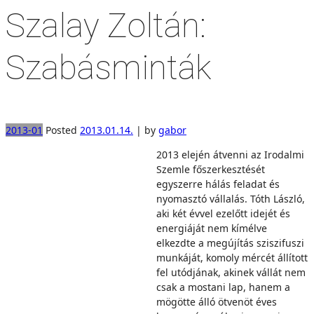
Szalay Zoltán:
Szabásminták
2013-01
Posted
2013.01.14.
|
by
gabor
2013 elején átvenni az Irodalmi
Szemle főszerkesztését
egyszerre hálás feladat és
nyomasztó vállalás. Tóth László,
aki két évvel ezelőtt idejét és
energiáját nem kímélve
elkezdte a megújítás sziszifuszi
munkáját, komoly mércét állított
fel utódjának, akinek vállát nem
csak a mostani lap, hanem a
mögötte álló ötvenöt éves