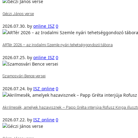
Géczi János verse
2026.07.30.
by
online_ISZ
0
ARTér 2026 – az Irodalmi Szemle nyári tehetséggondozó tábora
2026.07.25.
by
online_ISZ
0
Szamosvári Bence versei
2026.07.24.
by
ISZ_online
0
Akrilmesék, amelyek hazavisznek – Papp Gréta interjúja Rofusz Kinga illuszt
2026.07.22.
by
ISZ_online
0