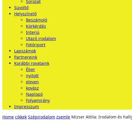
Sorozat
Süvöltő
Helyszínelő
Beszámoló
Körkérdés
Interjú
Utazó irodalom
Fotóriport
Lapszámok
Partnereink
Korábbi rovataink
Éber
nyitott
eleven
kovász
Naplopó
Folyamirány
Impresszum
Home
cikkek
Szépirodalom
zsemle
Mizser Attila: Irodalom és hallg