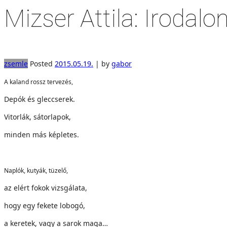
Mizser Attila: Irodalo
zsemle
Posted
2015.05.19.
|
by
gabor
A kaland rossz tervezés,
Depók és gleccserek.
Vitorlák, sátorlapok,
minden más képletes.
Naplók, kutyák, tüzelő,
az elért fokok vizsgálata,
hogy egy fekete lobogó,
a keretek, vagy a sarok maga…