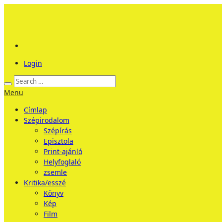
Login
Menu
Címlap
Szépirodalom
Szépírás
Episztola
Print-ajánló
Helyfoglaló
zsemle
Kritika/esszé
Könyv
Kép
Film