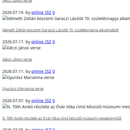
Géczi János verse
2026.07.19.
by
online_ISZ
0
Németh Zoltán köszönti Garaczi Lászlót 70. születésnapja alkalmából!
2026.07.17.
by
online_ISZ
0
Géczi János verse
2026.07.11.
by
online_ISZ
0
Gyurász Marianna verse
2026.07.07.
by
online_ISZ
0
N. Tóth Anikó részlete az Óvár titka című készülő múzeumi mesekönyvből
2026.07.05.
by
online_ISZ
0