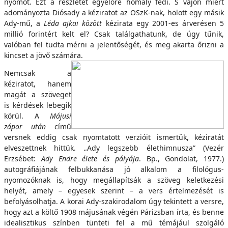
nyomot. Ezt a részletet egyelőre homály fedi. S vajon miért
adományozta Diósady a kéziratot az OSzK-nak, holott egy másik
Ady-mű, a
Léda ajkai között
kézirata egy 2001-es árverésen 5
millió forintért kelt el? Csak találgathatunk, de úgy tűnik,
valóban fel tudta mérni a jelentőségét, és meg akarta őrizni a
kincset a jövő számára.
Nemcsak a
kéziratot, hanem
magát a szöveget
is kérdések lebegik
körül. A
Májusi
zápor után
című
versnek eddig csak nyomtatott verzióit ismertük, kéziratát
elveszettnek hittük. „Ady legszebb élethimnusza” (Vezér
Erzsébet:
Ady Endre élete és pályája
. Bp., Gondolat, 1977.)
autográfiájának felbukkanása jó alkalom a filológus-
nyomozóknak is, hogy megállapítsák a szöveg keletkezési
helyét, amely – egyesek szerint – a vers értelmezését is
befolyásolhatja. A korai Ady-szakirodalom úgy tekintett a versre,
hogy azt a költő 1908 májusának végén Párizsban írta, és benne
idealisztikus színben tünteti fel a mű témájául szolgáló