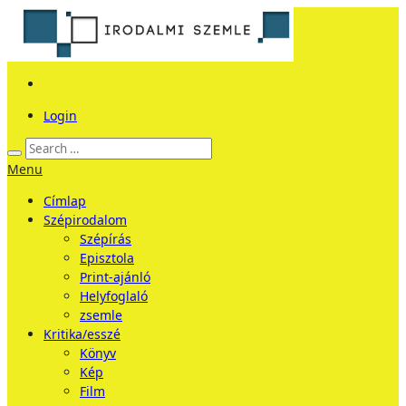
Login
Menu
Címlap
Szépirodalom
Szépírás
Episztola
Print-ajánló
Helyfoglaló
zsemle
Kritika/esszé
Könyv
Kép
Film