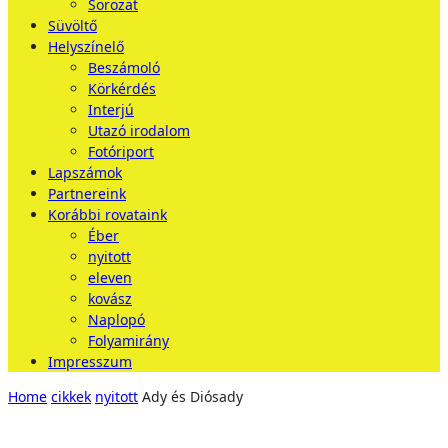
Sorozat
Süvöltő
Helyszínelő
Beszámoló
Körkérdés
Interjú
Utazó irodalom
Fotóriport
Lapszámok
Partnereink
Korábbi rovataink
Éber
nyitott
eleven
kovász
Naplopó
Folyamirány
Impresszum
Home
cikkek
nyitott
Ady és Diósady