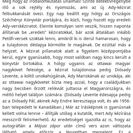
Még hogy az irodalomkutatás unalmas! Szinte detektívregénybe
illő a sok rejtély és nyomozás, ami az új Ady-kézirat
felbukkanását övezi. Egy nap beállít egy hölgy az Országos
Széchényi Könyvtár portájára, és közli, hogy hozott egy eredeti
Ady-verskéziratot.
Eleinte komolyan sem veszik, hiszen naponta
állítanak be „eredeti” kéziratokkal, bár azok általában inkább
Petőfi-versek szoktak lenni, amikről ki is derül hamarosan, hogy
a tulajdonos dédapja körmölte le magának. De ezúttal más a
helyzet. A kézirat pillanatok alatt a figyelem középpontjába
kerül, egyre gyanúsabb, hogy most valóban nagy kincs került a
könyvtár birtokába. A hölgy ugyanis az ottawai magyar
nagykövet felesége, a kézirat tulajdonosa pedig Diósady
Levente, a költő unokahúgának, Ady Mariskának az unokája, aki
az ottawai nagykövetet bízta meg azzal, hogy a családjukban
nagy becsben őrzött relikviát juttassa el Magyarországra, és
méltó helyet találjon számára. (Diósady Levente édesapja pedig
az a Diósady Pál, akinek Ady Endre keresztapja volt, és aki 1956-
ban telepedett le Kanadában.) Már az írásképnek is gyanúsnak
kellett volna lennie – állítják utólag a kutatók, mert Ady kézírása
messziről felismerhető. Az eredetiséget igazolta az is, hogy az
autográfián a
Májusi zápor után
című vers azon változata
látható, amely először a
Nyugat
ban megjelent. Ez a