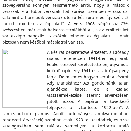
szövegvariáns könnyen felismerhető arról, hogy a második
versszak – a többi versszak hat sorával szemben – ötsoros,
valamint a harmadik versszak utolsó két sora még így szól: „S
táncolt minden az ég alatt”. A vers 1908 végén az
Illés
szekerén
ben már csak hatsoros strófákból áll, s az említett két
sor ekképp hangzik: „S csókolt minden az ég alatt”. Tehát
biztosan nem későbbi másolatról van szó.
A kézirat bekeretezve érkezett, a Diósady
család feltehetően 1941-ben egy arab
képkeretezővel kereteztette be, ugyanis a
kitömőpapír egy 1941-es arab újság egy
lapja. De mikor és hogyan került a kézirat
Ady Mariskához? Azt gondolnánk, talán
ajándékba kapta, de a család
visszaemlékezése szerint árverezésen
jutott hozzá. A papíron a következő
feljegyzés áll: „Lantostól 1922-ben”. A
Lantos-aukciók (Lantos Adolf tudományos antikváriumában
rendezett árverések) azonban csak 1923-tól kezdődtek, és azok
katalógusában sem találtak semmilyen, a kéziratra utaló