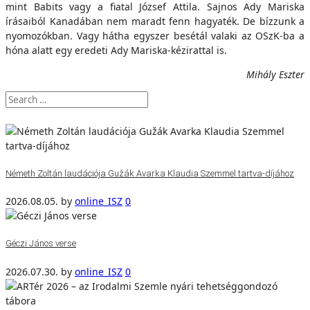
mint Babits vagy a fiatal József Attila. Sajnos Ady Mariska
írásaiból Kanadában nem maradt fenn hagyaték. De bízzunk a
nyomozókban. Vagy hátha egyszer besétál valaki az OSzK-ba a
hóna alatt egy eredeti Ady Mariska-kézirattal is.
Mihály Eszter
Németh Zoltán laudációja Gužák Avarka Klaudia Szemmel tartva-díjához
2026.08.05.
by
online_ISZ
0
Géczi János verse
2026.07.30.
by
online_ISZ
0