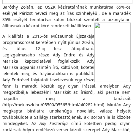
Baróthy Zoltán, az OSZK kézirattárának munkatársa 65%-os
eséllyel Párizst nevezi meg az írás színhelyéül, de a maradék
35% esélyét fenntartva külön blokkot szentelt a bizonytalan
állításnak a kézirat köré rendezett kiállításon.
A kiállítás a 2015-ös Múzeumok Éjszakája
programsorozat keretében nyílt június 20-án,
és július 12-ig lesz látogatható.
Legizgalmasabb része Ady Endre és Ady
Mariska kapcsolatával foglalkozik: Ady
Mariska ugyanis szintén író, költő volt, kötetei
jelentek meg, és folyóiratokban is publikált.
Ady Endrével folytatott levelezésük egy része
fenn is maradt, köztük egy olyan írással, amelyben Ady
megpróbálja lebeszélni Mariskát az írásról, aki persze nem
fogadta meg a tanácsát
(http://mek.oszk.hu/05500/05565/html/al0282.html). Miután Ady
megkapta bírálatra unokahúga novelláit, válasz helyett
továbbküldte a Szilágy szerkesztőjének, aki sorban le is közölte
mindegyiket. Az
Ady koszorúja
című kötetben pedig olyan
kortársak Adyra emlékező versei között szerepel Ady Mariskáé,