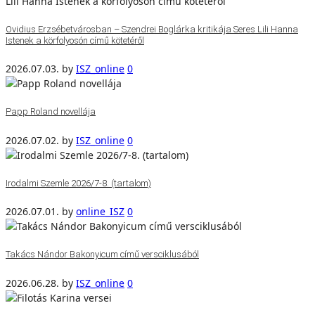
Ovidius Erzsébetvárosban – Szendrei Boglárka kritikája Seres Lili Hanna
Istenek a körfolyosón című kötetéről
2026.07.03.
by
ISZ_online
0
Papp Roland novellája
2026.07.02.
by
ISZ_online
0
Irodalmi Szemle 2026/7-8. (tartalom)
2026.07.01.
by
online_ISZ
0
Takács Nándor Bakonyicum című versciklusából
2026.06.28.
by
ISZ_online
0