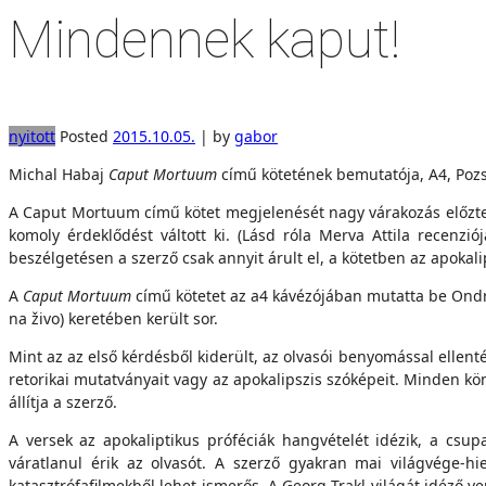
Mindennek kaput!
nyitott
Posted
2015.10.05.
|
by
gabor
Michal Habaj
Caput Mortuum
című kötetének bemutatója, A4, Pozs
A Caput Mortuum című kötet megjelenését nagy várakozás előzte 
komoly érdeklődést váltott ki. (Lásd róla Merva Attila recenz
beszélgetésen a szerző csak annyit árult el, a kötetben az apokal
A
Caput Mortuum
című kötetet az a4 kávézójában mutatta be Ondrej
na živo) keretében került sor.
Mint az az első kérdésből kiderült, az olvasói benyomással ellent
retorikai mutatványait vagy az apokalipszis szóképeit. Minden kön
állítja a szerző.
A versek az apokaliptikus próféciák hangvételét idézik, a csu
váratlanul érik az olvasót. A szerző gyakran mai világvége-
katasztrófafilmekből lehet ismerős. A Georg Trakl világát idéző 