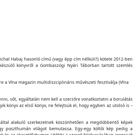
chal Habaj hasonló című (vagy épp cím nélküli?) kötete 2012-ben
g készülő könyvről a Gombaszögi Nyári Táborban tartott szemlés
 a Vlna magazin multidiszciplináris művészeti fesztiválja (Vlna
nni, sőt, egyáltalán nem kell a szerzőre vonatkoztatni a borulátás
k könyv az első könyv, ne felejtsük el, hogy egyben az utolsó is –
ók által alakuló szerkezetnek köszönhetően a megdöbbentő képek
agy poszthumán világot bemutassa. Egy-egy költői kép pedig a
yek és az akasztófahumor. Utóbbi a szerző felolvasásában igencsak