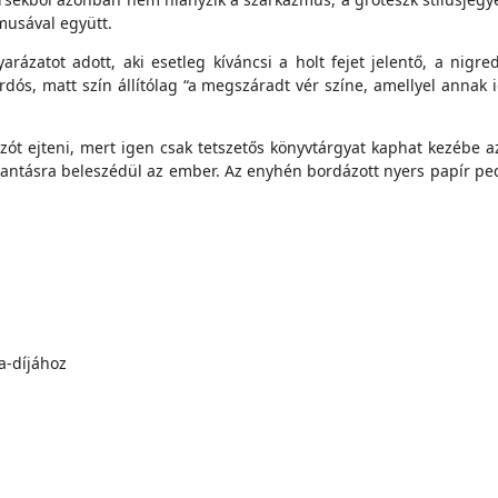
musával együtt.
ázatot adott, aki esetleg kíváncsi a holt fejet jelentő, a nigr
rdós, matt szín állítólag “a megszáradt vér színe, amellyel annak
szót ejteni, mert igen csak tetszetős könyvtárgyat kaphat kezébe a
illantásra beleszédül az ember. Az enyhén bordázott nyers papír p