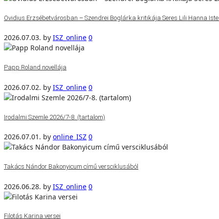
Ovidius Erzsébetvárosban – Szendrei Boglárka kritikája Seres Lili Hanna Isten
2026.07.03.
by
ISZ_online
0
Papp Roland novellája
2026.07.02.
by
ISZ_online
0
Irodalmi Szemle 2026/7-8. (tartalom)
2026.07.01.
by
online_ISZ
0
Takács Nándor Bakonyicum című versciklusából
2026.06.28.
by
ISZ_online
0
Filotás Karina versei