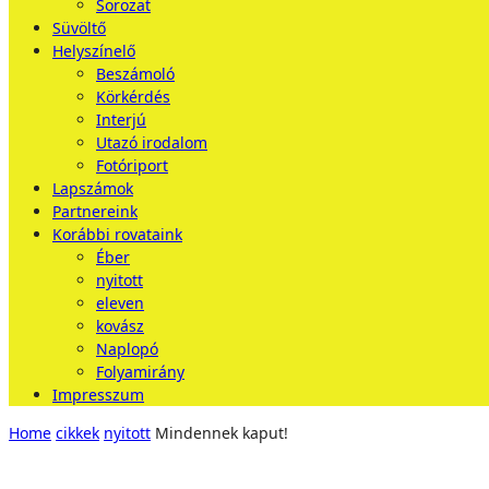
Sorozat
Süvöltő
Helyszínelő
Beszámoló
Körkérdés
Interjú
Utazó irodalom
Fotóriport
Lapszámok
Partnereink
Korábbi rovataink
Éber
nyitott
eleven
kovász
Naplopó
Folyamirány
Impresszum
Home
cikkek
nyitott
Mindennek kaput!