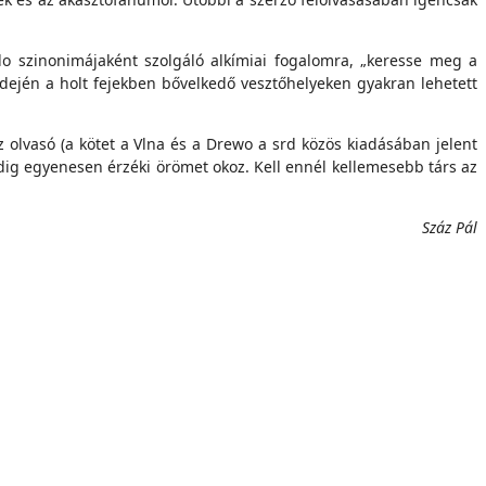
edo szinonimájaként szolgáló alkímiai fogalomra, „keresse meg a
 idején a holt fejekben bővelkedő vesztőhelyeken gyakran lehetett
z olvasó (a kötet a Vlna és a Drewo a srd közös kiadásában jelent
edig egyenesen érzéki örömet okoz. Kell ennél kellemesebb társ az
Száz Pál