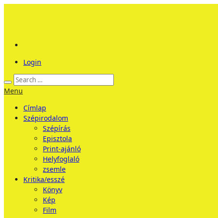
Login
Menu
Címlap
Szépirodalom
Szépírás
Episztola
Print-ajánló
Helyfoglaló
zsemle
Kritika/esszé
Könyv
Kép
Film