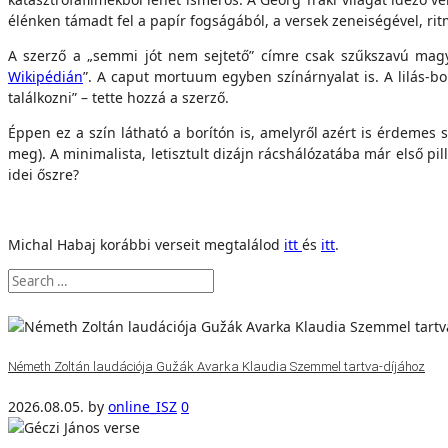
élénken támadt fel a papír fogságából, a versek zeneiségével, rit
A szerző a „semmi jót nem sejtető” címre csak szűkszavú magyar
Wikipédián
”. A caput mortuum egyben színárnyalat is. A lilás-bo
találkozni” – tette hozzá a szerző.
Éppen ez a szín látható a borítón is, amelyről azért is érdemes 
meg). A minimalista, letisztult dizájn rácshálózatába már első p
idei őszre?
Michal Habaj korábbi verseit megtalálod
itt
és
itt
.
Németh Zoltán laudációja Gužák Avarka Klaudia Szemmel tartva-díjához
2026.08.05.
by
online_ISZ
0