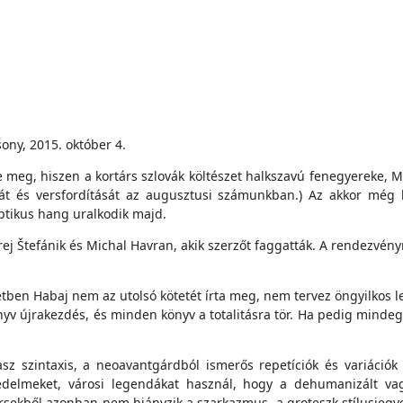
ony, 2015. október 4.
meg, hiszen a kortárs szlovák költészet halkszavú fenegyereke, Mi
ióját és versfordítását az augusztusi számunkban.) Az akkor mé
iptikus hang uralkodik majd.
 Štefánik és Michal Havran, akik szerzőt faggatták. A rendezvényre
étben Habaj nem az utolsó kötetét írta meg, nem tervez öngyilkos le
yv újrakezdés, és minden könyv a totalitásra tör. Ha pedig mindegyi
pasz szintaxis, a neoavantgárdból ismerős repetíciók és variáci
hiedelmeket, városi legendákat használ, hogy a dehumanizált v
versekből azonban nem hiányzik a szarkazmus, a groteszk stílusjeg