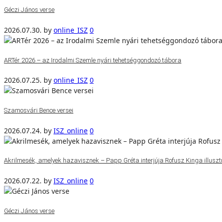
Géczi János verse
2026.07.30.
by
online_ISZ
0
ARTér 2026 – az Irodalmi Szemle nyári tehetséggondozó tábora
2026.07.25.
by
online_ISZ
0
Szamosvári Bence versei
2026.07.24.
by
ISZ_online
0
Akrilmesék, amelyek hazavisznek – Papp Gréta interjúja Rofusz Kinga illuszt
2026.07.22.
by
ISZ_online
0
Géczi János verse