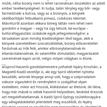
múlik, néha bizony nem is lehet racionálisan összekötni az adott
ember tevékenységével. Ki tudja, talán tényleg egy bőr- vagy
farmedzseki a kulcsa, vagy az a bizonyos, a könyvek
védőborítóján felbukkanó pimasz, csibészes tekintet.
Másrészről azonban ekkora tömeg láttán nem lehet nem
gondolni a magyar – vagy ha úgy tetszik, ká-európai –
kultúrafogyasztási szokások egyik jellegzetességére: a
társadalom azon mindig kisebbségben lévő tagjai, akik a
könyvek szeretetében szocializálódtak, bizony előszeretettel
fordulnak az írók felé, amikor elbizonytalanodnak és
eltanácstalanodnak, és valamiféle útmutatást, magyarázatot
szeretnének kapni arról, mégis milyen világban is élünk.
Hasonló gondolatmenetre juthatott Nyáry Krisztián, a
Magvető Kiadó vezetője is, aki egy Spiró idézettel nyitotta
beszédét, aminek lényege annyi volt, hogy a szépirodalom
sokszor vigaszként és reményként is szolgálhat olyan
esetekben, mikor azt hisszük, kilátástalan az életünk, de látva,
hogy már mások is voltak hasonló helyzetben, kevésbé érezzük
azt megoldhatatlannak. A kiadó Spiró György születésnapjára
egy válogatáskötetet jelentetett meg esszéiből, és Nyáry
Krisztián szerint ez egyáltalán nem korszerűtlen és idejétmúlt