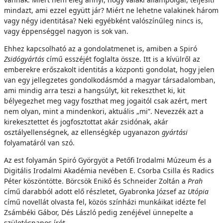
mindazt, ami ezzel együtt jár? Miért ne lehetne valakinek három
vagy négy identitása? Neki egyébként valószínűleg nincs is,
vagy éppenséggel nagyon is sok van.
Ehhez kapcsolható az a gondolatmenet is, amiben a Spiró
Zsidógyártás
című esszéjét foglalta össze. Itt is a kívülről az
emberekre erőszakolt identitás a központi gondolat, hogy jelen
van egy jellegzetes gondolkodásmód a magyar társadalomban,
ami mindig arra teszi a hangsúlyt, kit rekeszthet ki, kit
bélyegezhet meg vagy foszthat meg jogaitól csak azért, mert
nem olyan, mint a mindenkori, aktuális „mi”. Nevezzék azt a
kirekesztettet és jogfosztottat akár zsidónak, akár
osztályellenségnek, az ellenségkép ugyanazon
gyártási
folyamatáról van szó.
Az est folyamán Spiró Györgyöt a Petőfi Irodalmi Múzeum és a
Digitális Irodalmi Akadémia nevében E. Csorba Csilla és Radics
Péter köszöntötte. Börcsök Enikő és Schneider Zoltán a
Prah
című darabból adott elő részletet, Gyabronka József az
Utópia
című novellát olvasta fel, közös színházi munkáikat idézte fel
Zsámbéki Gábor, Dés László pedig zenéjével ünnepelte a
születésnapos írót.