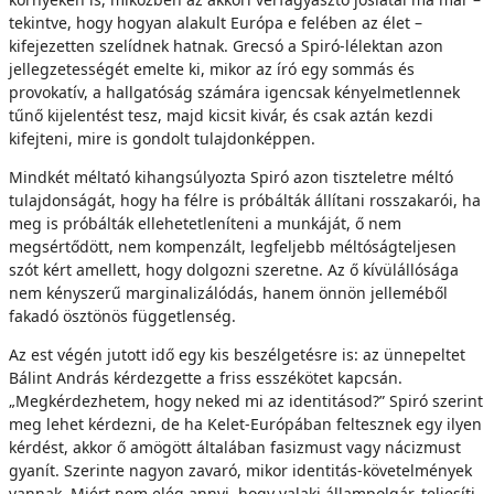
tekintve, hogy hogyan alakult Európa e felében az élet –
kifejezetten szelídnek hatnak. Grecsó a Spiró-lélektan azon
jellegzetességét emelte ki, mikor az író egy sommás és
provokatív, a hallgatóság számára igencsak kényelmetlennek
tűnő kijelentést tesz, majd kicsit kivár, és csak aztán kezdi
kifejteni, mire is gondolt tulajdonképpen.
Mindkét méltató kihangsúlyozta Spiró azon tiszteletre méltó
tulajdonságát, hogy ha félre is próbálták állítani rosszakarói, ha
meg is próbálták ellehetetleníteni a munkáját, ő nem
megsértődött, nem kompenzált, legfeljebb méltóságteljesen
szót kért amellett, hogy dolgozni szeretne. Az ő kívülállósága
nem kényszerű marginalizálódás, hanem önnön jelleméből
fakadó ösztönös függetlenség.
Az est végén jutott idő egy kis beszélgetésre is: az ünnepeltet
Bálint András kérdezgette a friss esszékötet kapcsán.
„Megkérdezhetem, hogy neked mi az identitásod?” Spiró szerint
meg lehet kérdezni, de ha Kelet-Európában feltesznek egy ilyen
kérdést, akkor ő amögött általában fasizmust vagy nácizmust
gyanít. Szerinte nagyon zavaró, mikor identitás-követelmények
vannak. Miért nem elég annyi, hogy valaki állampolgár, teljesíti