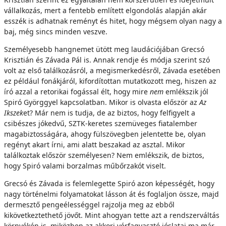
vállalkozás, mert a fentebb említett elgondolás alapján akár
esszék is adhatnak reményt és hitet, hogy mégsem olyan nagy a
baj, még sincs minden veszve.
Személyesebb hangnemet ütött meg laudációjában Grecsó
Krisztián és Závada Pál is. Annak rendje és módja szerint szó
volt az első találkozásról, a megismerkedésről, Závada esetében
ez például fonákjáról, kifordítottan mutatkozott meg, hiszen az
író azzal a retorikai fogással élt, hogy mire
nem
emlékszik jól
Spiró Györggyel kapcsolatban. Mikor is olvasta először az
Az
Ikszek
et? Már nem is tudja, de az biztos, hogy felfigyelt a
csibészes jókedvű, SZTK-keretes szemüveges fiatalember
magabiztosságára, ahogy fülszövegben jelentette be, olyan
regényt akart írni, ami alatt beszakad az asztal. Mikor
találkoztak először személyesen? Nem emlékszik, de biztos,
hogy Spiró valami borzalmas műbőrzakót viselt.
Grecsó és Závada is felemlegette Spiró azon képességét, hogy
nagy történelmi folyamatokat lásson át és foglaljon össze, majd
dermesztő pengeélességgel rajzolja meg az ebből
kikövetkeztethető jövőt. Mint ahogyan tette azt a rendszerváltás
környékén is, miközben az akkori vérfagyasztó jóslatai ma már –