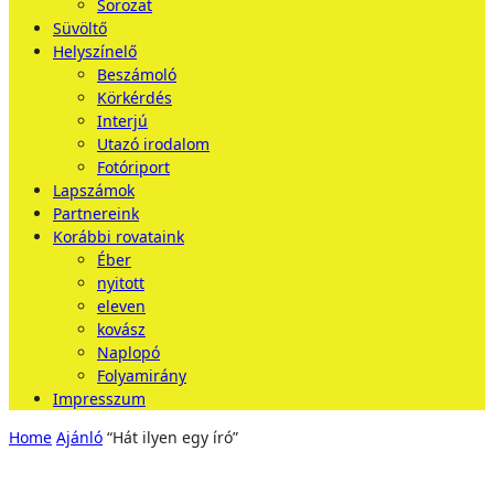
Sorozat
Süvöltő
Helyszínelő
Beszámoló
Körkérdés
Interjú
Utazó irodalom
Fotóriport
Lapszámok
Partnereink
Korábbi rovataink
Éber
nyitott
eleven
kovász
Naplopó
Folyamirány
Impresszum
Home
Ajánló
“Hát ilyen egy író”