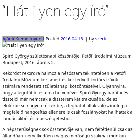
“Hát ilyen egy író”
Ajánló
Kiemelt
nyitott
Posted
2016.04.16.
|
by
szerk
Spiró György születésnapi köszöntője, Petőfi Irodalmi Múzeum,
Budapest, 2016. április 5.
Rekordot rekordra halmoz a nézőszám tekintetében a Petőfi
Irodalmi Múzeum közismert és közkedvelt kortárs íróink
számára rendezett születésnapi köszöntéseivel. Olyannyira,
hogy a legutóbbi esten a hetvenéves Spiró György barátai és
tisztelői már nemcsak a díszterem két traktusába, de az
előtérbe se nagyon fértek be, a leghátul állók valószínűleg a
megfelelő hangosítás ellenére is csak foszlányokat hallhattak a
laudációkból és a beszélgetésből.
A népszerűségnek sok összetevője van, nem feltétlenül csak az
állandóan kiemelkedően magas minőségű szakmai munkán