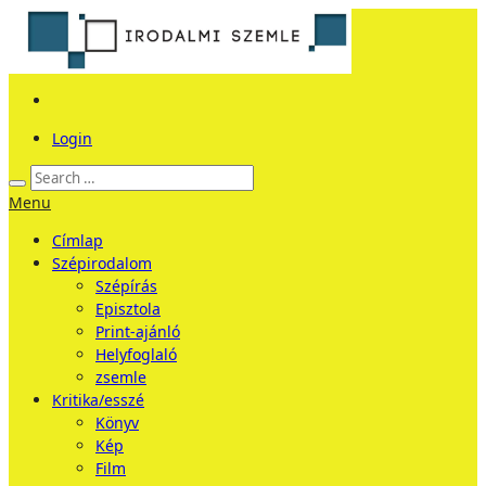
Login
Menu
Címlap
Szépirodalom
Szépírás
Episztola
Print-ajánló
Helyfoglaló
zsemle
Kritika/esszé
Könyv
Kép
Film