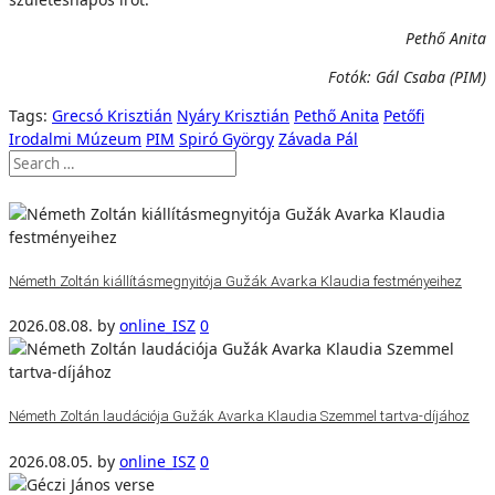
Pethő Anita
Fotók: Gál Csaba (PIM)
Tags:
Grecsó Krisztián
Nyáry Krisztián
Pethő Anita
Petőfi
Irodalmi Múzeum
PIM
Spiró György
Závada Pál
Németh Zoltán kiállításmegnyitója Gužák Avarka Klaudia festményeihez
2026.08.08.
by
online_ISZ
0
Németh Zoltán laudációja Gužák Avarka Klaudia Szemmel tartva-díjához
2026.08.05.
by
online_ISZ
0