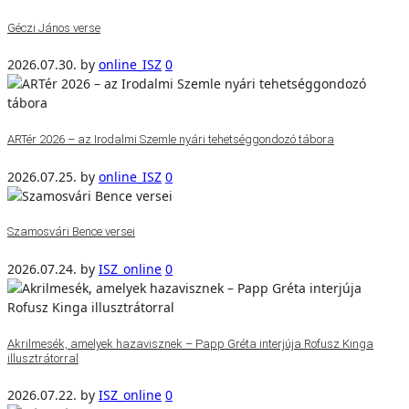
Géczi János verse
2026.07.30.
by
online_ISZ
0
ARTér 2026 – az Irodalmi Szemle nyári tehetséggondozó tábora
2026.07.25.
by
online_ISZ
0
Szamosvári Bence versei
2026.07.24.
by
ISZ_online
0
Akrilmesék, amelyek hazavisznek – Papp Gréta interjúja Rofusz Kinga
illusztrátorral
2026.07.22.
by
ISZ_online
0