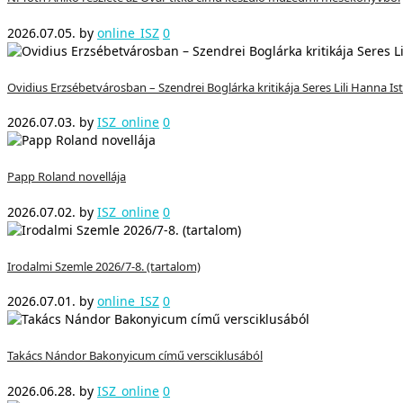
2026.07.05.
by
online_ISZ
0
Ovidius Erzsébetvárosban – Szendrei Boglárka kritikája Seres Lili Hanna I
2026.07.03.
by
ISZ_online
0
Papp Roland novellája
2026.07.02.
by
ISZ_online
0
Irodalmi Szemle 2026/7-8. (tartalom)
2026.07.01.
by
online_ISZ
0
Takács Nándor Bakonyicum című versciklusából
2026.06.28.
by
ISZ_online
0