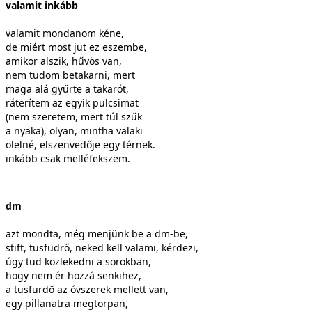
valamit inkább
valamit mondanom kéne,
de miért most jut ez eszembe,
amikor alszik, hűvös van,
nem tudom betakarni, mert
maga alá gyűrte a takarót,
ráterítem az egyik pulcsimat
(nem szeretem, mert túl szűk
a nyaka), olyan, mintha valaki
ölelné, elszenvedője egy térnek.
inkább csak melléfekszem.
dm
azt mondta, még menjünk be a dm-be,
stift, tusfüdrő, neked kell valami, kérdezi,
úgy tud közlekedni a sorokban,
hogy nem ér hozzá senkihez,
a tusfürdő az óvszerek mellett van,
egy pillanatra megtorpan,