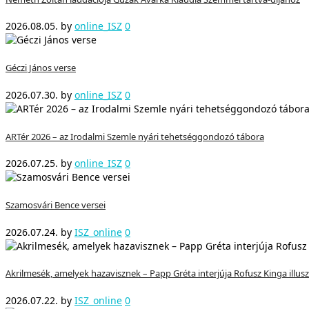
2026.08.05.
by
online_ISZ
0
Géczi János verse
2026.07.30.
by
online_ISZ
0
ARTér 2026 – az Irodalmi Szemle nyári tehetséggondozó tábora
2026.07.25.
by
online_ISZ
0
Szamosvári Bence versei
2026.07.24.
by
ISZ_online
0
Akrilmesék, amelyek hazavisznek – Papp Gréta interjúja Rofusz Kinga illusz
2026.07.22.
by
ISZ_online
0