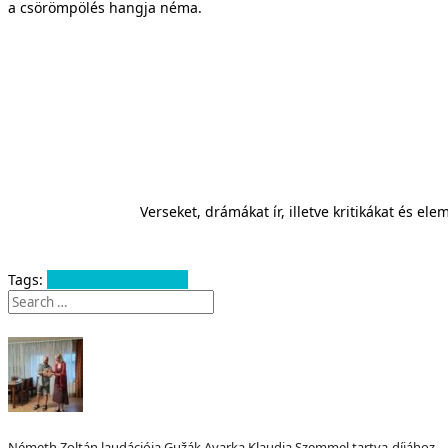
a csörömpölés hangja néma.
Verseket, drámákat ír, illetve kritikákat és e
Tags:
németh_gábor_dávid
Németh Zoltán laudációja Gužák Avarka Klaudia Szemmel tartva-díjához