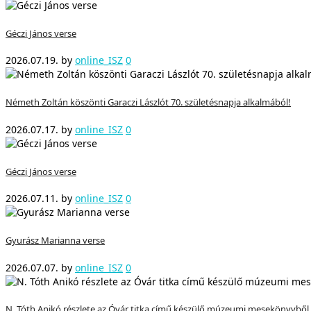
Géczi János verse
2026.07.19.
by
online_ISZ
0
Németh Zoltán köszönti Garaczi Lászlót 70. születésnapja alkalmából!
2026.07.17.
by
online_ISZ
0
Géczi János verse
2026.07.11.
by
online_ISZ
0
Gyurász Marianna verse
2026.07.07.
by
online_ISZ
0
N. Tóth Anikó részlete az Óvár titka című készülő múzeumi mesekönyvből