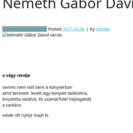
Németh Gábor Dávi
Ajánló
Kiemelt
Szépírás
Posted
2017.03.06.
|
by
szemle
a vágy rendje
semmi nem volt bent a könyvárban
amit keresett. levett egy könyvet találomra,
kinyitotta valahol, és szamárfület hajtogatott
a sarkára.
valaki ott nyitja majd ki.