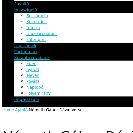
Süvöltő
Helyszínelő
Beszámoló
Körkérdés
Interjú
Utazó irodalom
Fotóriport
Lapszámok
Partnereink
Korábbi rovataink
Éber
nyitott
eleven
kovász
Naplopó
Folyamirány
Impresszum
Home
Ajánló
Németh Gábor Dávid versei