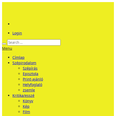
Login
Menu
Címlap
Szépirodalom
Szépírás
Episztola
Print-ajánló
Helyfoglaló
zsemle
Kritika/esszé
Könyv
Kép
Film