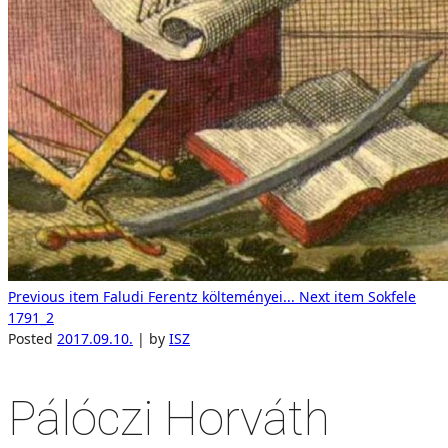
Previous item
Faludi Ferentz költeményei...
Next item
Sokfele
1791_2
Posted
2017.09.10.
|
by
ISZ
Pálóczi Horváth