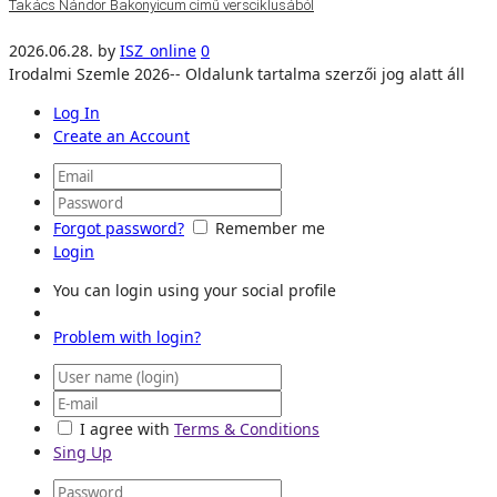
Takács Nándor Bakonyicum című versciklusából
2026.06.28.
by
ISZ_online
0
Irodalmi Szemle 2026-- Oldalunk tartalma szerzői jog alatt áll
Log In
Create an Account
Forgot password?
Remember me
Login
You can login using your social profile
Problem with login?
I agree with
Terms & Conditions
Sing Up