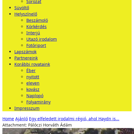
Sorozat
Süvöltő
Helyszínelő
Beszámoló
Körkérdés
Interjú
Utazó irodalom
Fotóriport
Lapszámok
Partnereink
Korábbi rovataink
Éber
nyitott
eleven
kovász
Naplopó
Folyamirány
Impresszum
Home
Ajánló
Egy elfeledett irodalmi régió, ahol Haydn is...
Attachment: Pálóczi Horváth Ádám