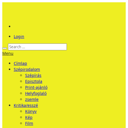
Login
Menu
Címlap
Szépirodalom
Szépírás
Episztola
Print-ajánló
Helyfoglaló
zsemle
Kritika/esszé
Könyv
Kép
Film