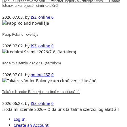
Ovidius Erzsébetvárosban – Szendrei Boglárka kritikája Seres Lili Hanna
Istenek a körfolyosón című kötetéről
2026.07.03.
by
ISZ_online
0
Papp Roland novellája
2026.07.02.
by
ISZ_online
0
Irodalmi Szemle 2026/7-8. (tartalom)
2026.07.01.
by
online_ISZ
0
Takács Nándor Bakonyicum című versciklusából
2026.06.28.
by
ISZ_online
0
Irodalmi Szemle 2026-- Oldalunk tartalma szerzői jog alatt áll
Log In
Create an Account