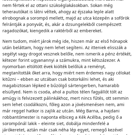
nem fértek el az ottani szükséglakásokban. Sokan még
teherautókat is látni véltek, ahogy az éjszaka leple alatt
elrobognak a sorompó mellett, majd az utca közepén a sofőrök
felrántják a ponyvát, és, akár a dzsungelekből csempészett
ragadozókat, kiengedik a raktérből az embereket.
Nem tudom, miért járok még ide, hiszen már az első hónapok
után beláttam, hogy nem lehet segíteni. Az itteniek elisszák a
segélyt vagy drogot vesznek belőle, nem ismerik a pénz értékét,
kétezer forint ugyanannyi a számukra, mint kétszázezer. A
nyomorban eltöltött évek kiölték belőlük a reményt,
megtanították őket arra, hogy miért nem érdemes nagy célokat
kitűzni – ebben az utcában csak botorkálni lehet, és aki
magabiztosan lépked e bűzölgő sártengerben, hamarabb
elsüllyed. Nem is csoda, ahol a pultos télen fagyállót tölt az
amúgy is felvizezett pálinkákhoz, mert nincs fűtés, ott semmin
sem lehet csodálkozni, főleg azon a jövésmenésen nem, ami
már reggel hatkor is zajlik az utcán. Még Barna, a hajdani
robbantómester is naponta elbiceg a Kék Acélba, pedig ő a
sorompónál lakik – eleinte siet, dobálja mindenfelé a
járókeretet, aztán már csak néha lép egyet, remegő kezével