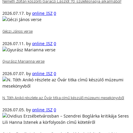
Németh Zoltán köszönti Garaczi Lászlót 70. születésnapja alkalmából!
2026.07.17.
by
online_ISZ
0
Géczi János verse
2026.07.11.
by
online_ISZ
0
Gyurász Marianna verse
2026.07.07.
by
online_ISZ
0
N. Tóth Anikó részlete az Óvár titka című készülő múzeumi mesekönyvből
2026.07.05.
by
online_ISZ
0