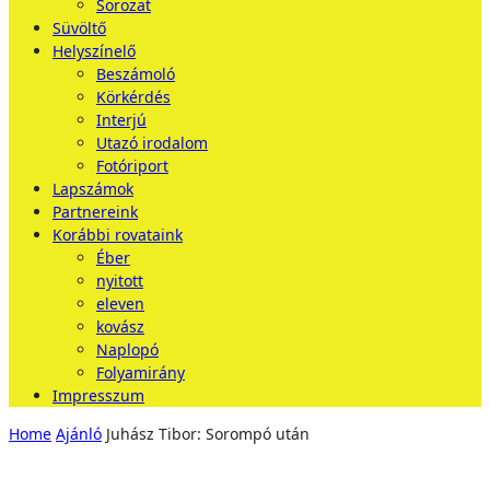
Sorozat
Süvöltő
Helyszínelő
Beszámoló
Körkérdés
Interjú
Utazó irodalom
Fotóriport
Lapszámok
Partnereink
Korábbi rovataink
Éber
nyitott
eleven
kovász
Naplopó
Folyamirány
Impresszum
Home
Ajánló
Juhász Tibor: Sorompó után