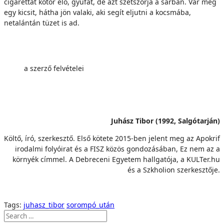
cigarettát kotor elő, gyufát, de azt szétszórja a sárban. Vár még
egy kicsit, hátha jön valaki, aki segít eljutni a kocsmába,
netalántán tüzet is ad.
a szerző felvételei
Juhász Tibor (1992, Salgótarján)
Költő, író, szerkesztő. Első kötete 2015-ben jelent meg az Apokrif
irodalmi folyóirat és a FISZ közös gondozásában, Ez nem az a
környék címmel. A Debreceni Egyetem hallgatója, a KULTer.hu
és a Szkholion szerkesztője.
Tags:
juhasz_tibor
sorompó_után