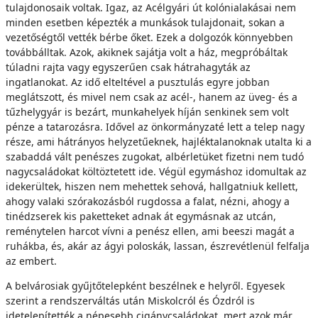
tulajdonosaik voltak. Igaz, az Acélgyári út kolónialakásai nem
minden esetben képezték a munkások tulajdonait, sokan a
vezetőségtől vették bérbe őket. Ezek a dolgozók könnyebben
továbbálltak. Azok, akiknek sajátja volt a ház, megpróbáltak
túladni rajta vagy egyszerűen csak hátrahagyták az
ingatlanokat. Az idő elteltével a pusztulás egyre jobban
meglátszott, és mivel nem csak az acél-, hanem az üveg- és a
tűzhelygyár is bezárt, munkahelyek híján senkinek sem volt
pénze a tatarozásra. Idővel az önkormányzaté lett a telep nagy
része, ami hátrányos helyzetűeknek, hajléktalanoknak utalta ki a
szabaddá vált penészes zugokat, albérletüket fizetni nem tudó
nagycsaládokat költöztetett ide. Végül egymáshoz idomultak az
idekerültek, hiszen nem mehettek sehová, hallgatniuk kellett,
ahogy valaki szórakozásból rugdossa a falat, nézni, ahogy a
tinédzserek kis paketteket adnak át egymásnak az utcán,
reménytelen harcot vívni a penész ellen, ami beeszi magát a
ruhákba, és, akár az ágyi poloskák, lassan, észrevétlenül felfalja
az embert.
A belvárosiak gyűjtőtelepként beszélnek e helyről. Egyesek
szerint a rendszerváltás után Miskolcról és Ózdról is
idetelepítették a népesebb cigánycsaládokat, mert azok már