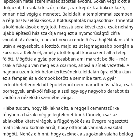
lépcsőjén fiatal szerelmesek szoktak evődni. Sokan végzik ott a
dolgukat, ha valaki kiszúrja őket, az elrejtőzik a bokrok közé,
onnan nézi végig a menetet. Baloldalt, a templommal szemben,
a régi tisztviselőlakások, a Kolduspaloták magasodnak. Innentől
a kolónialakások elnyújtott, hosszú sora következik, csak néhány
újabb építésű ház szakítja meg ezt a nyomorúságtól cifra
vonalat. Az óvoda, a bezárt orvosi rendelő és a hajléktalanszálló
után a vegyesbolt, a lottózó, majd az út legmagasabb pontján a
kocsma, a Kék Acél, amely ütött-kopott koronaként áll a telep
fölött. Mögötte a gyár, pontosabban ami maradt belőle – már
csak a főkapu van meg és a csarnok, ahová a sínek vezettek. A
hajdani üzemtelek betonkerítésének túloldalán újra előbukkan
ez a fémpár, és a dombok között a semmibe tart. A gyár
ledönthetetlennek hitt épületeiből nem maradt más hátra, csak
porhegyek, amikből felkap a szél egy-egy nagyobb darabot és
vádlón a nézelődő szemébe vágja.
Hiába tudom, hogy kik laknak itt, a reggeli cementszürke
fényben a házak még jellegtelenebbnek tűnnek, csak az
ablakokba kitett virágok, a függönyök és az üvegre ragasztott
matricák árulkodnak arról, hogy otthonok vannak a vakolat
mögött. Nehéz elhinni, hogy ezeknek a zugoknak valaha boldog