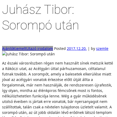
Juhász Tibor:
Sorompó után
Ajánló
Kiemelt
Utazó irodalom
Posted
2017.12.20.
|
by
szemle
Az északi városrészben régen nem használt sínek metszik ketté
a Rákóczi utat, az Acélgyári úttal párhuzamosan, céltalanul
futnak tovább. A sorompót, amely a balesetek elkerülése miatt
jóval az acélgyári vonatok érkezése előtt útját állta a
forgalomnak, már nem használják, de rendszeresen újrafestik,
így olyan, mintha az élénkpiros fémcsőnek most is fontos,
nélkülözhetetlen funkciója lenne. Még a gyár működésének
utolsó éveiben is jártak erre vonatok, bár nyersanyagot nem
szállítottak, talán csak a névtelen tulajdonos üzletelt valamit. A
sorompó után, az út jobb oldalán lévő erődnek látszó templom