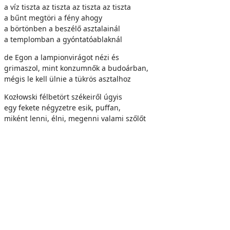
a víz tiszta az tiszta az tiszta az tiszta
a bűnt megtöri a fény ahogy
a börtönben a beszélő asztalainál
a templomban a gyóntatóablaknál
de Egon a lampionvirágot nézi és
grimaszol, mint konzumnők a budoárban,
mégis le kell ülnie a tükrös asztalhoz
Kozłowski félbetört székeiről úgyis
egy fekete négyzetre esik, puffan,
miként lenni, élni, megenni valami szőlőt