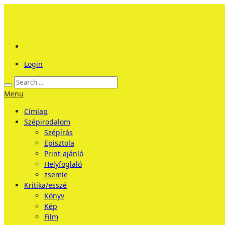
Login
Menu
Címlap
Szépirodalom
Szépírás
Episztola
Print-ajánló
Helyfoglaló
zsemle
Kritika/esszé
Könyv
Kép
Film