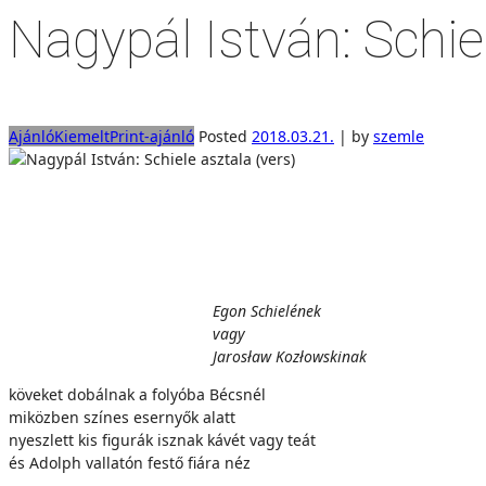
Nagypál István: Schiel
Ajánló
Kiemelt
Print-ajánló
Posted
2018.03.21.
|
by
szemle
.
Egon Schielének
.
vagy
.
Jarosław Kozłowskinak
köveket dobálnak a folyóba Bécsnél
miközben színes esernyők alatt
nyeszlett kis figurák isznak kávét vagy teát
és Adolph vallatón festő fiára néz