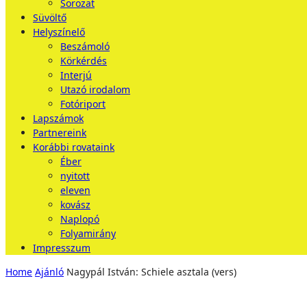
Sorozat
Süvöltő
Helyszínelő
Beszámoló
Körkérdés
Interjú
Utazó irodalom
Fotóriport
Lapszámok
Partnereink
Korábbi rovataink
Éber
nyitott
eleven
kovász
Naplopó
Folyamirány
Impresszum
Home
Ajánló
Nagypál István: Schiele asztala (vers)