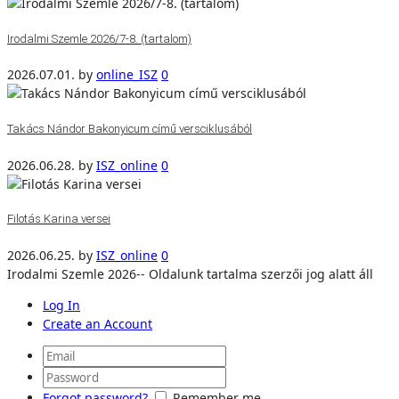
Irodalmi Szemle 2026/7-8. (tartalom)
2026.07.01.
by
online_ISZ
0
Takács Nándor Bakonyicum című versciklusából
2026.06.28.
by
ISZ_online
0
Filotás Karina versei
2026.06.25.
by
ISZ_online
0
Irodalmi Szemle 2026-- Oldalunk tartalma szerzői jog alatt áll
Log In
Create an Account
Forgot password?
Remember me