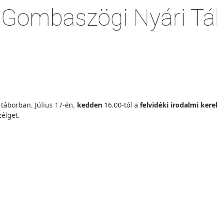
a Gombaszögi Nyári T
 táborban. Július 17-én,
kedden
16.00-tól a
felvidéki irodalmi ker
zélget.