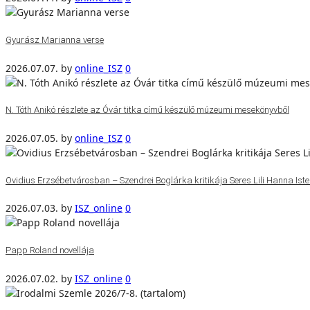
Gyurász Marianna verse
2026.07.07.
by
online_ISZ
0
N. Tóth Anikó részlete az Óvár titka című készülő múzeumi mesekönyvből
2026.07.05.
by
online_ISZ
0
Ovidius Erzsébetvárosban – Szendrei Boglárka kritikája Seres Lili Hanna Isten
2026.07.03.
by
ISZ_online
0
Papp Roland novellája
2026.07.02.
by
ISZ_online
0