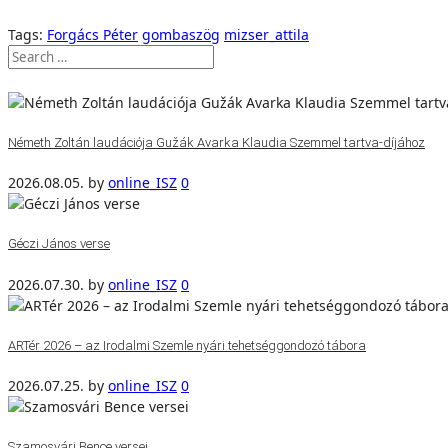
Tags:
Forgács Péter
gombaszög
mizser_attila
Németh Zoltán laudációja Gužák Avarka Klaudia Szemmel tartva-díjához
2026.08.05.
by
online_ISZ
0
Géczi János verse
2026.07.30.
by
online_ISZ
0
ARTér 2026 – az Irodalmi Szemle nyári tehetséggondozó tábora
2026.07.25.
by
online_ISZ
0
Szamosvári Bence versei