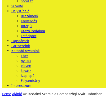
Sorozat
Süvöltő
Helyszínelő
Beszámoló
Körkérdés
Interjú
Utazó irodalom
Fotóriport
Lapszámok
Partnereink
Korábbi rovataink
Éber
nyitott
eleven
kovász
Naplopó
Folyamirány
Impresszum
Home
Ajánló
Az Irodalmi Szemle a Gombaszögi Nyári Táborban