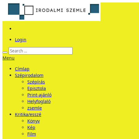
Login
Menu
Címlap
Szépirodalom
Szépírás
Episztola
Print-ajánló
Helyfoglaló
zsemle
Kritika/esszé
Könyv
Kép
Film