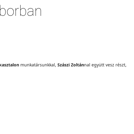
áborban
ekasztalon
munkatársunkkal,
Szászi Zoltán
nal együtt vesz részt,