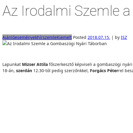
Az Irodalmi Szemle 
Ajánló
események
hírszemle
Kiemelt
Posted
2018.07.15.
|
by
ISZ
Lapunkat
Mizser Attila
főszerkesztő képviseli a gombaszögi nyári
18-án,
szerdán
12.30-tól pedig szerzőnkkel,
Forgács Péter
rel bes