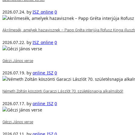
2026.07.24.
by
ISZ_online
0
Akrilmesék, amelyek hazavisznek – Papp Gréta interjúja Rofusz Kinga illuszt
2026.07.22.
by
ISZ_online
0
Géczi János verse
2026.07.19.
by
online_ISZ
0
Németh Zoltán köszönti Garaczi Lászlót 70. születésnapja alkalmából!
2026.07.17.
by
online_ISZ
0
Géczi János verse
2026.07.11.
by
online_ISZ
0