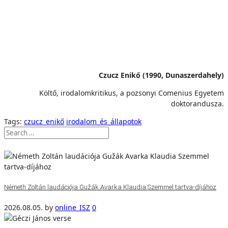
Czucz Enikő (1990, Dunaszerdahely)
Költő, irodalomkritikus, a pozsonyi Comenius Egyetem
doktorandusza.
Tags:
czucz_enikő
irodalom_és_állapotok
Németh Zoltán laudációja Gužák Avarka Klaudia Szemmel tartva-díjához
2026.08.05.
by
online_ISZ
0