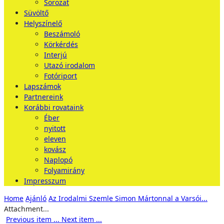
Sorozat
Süvöltő
Helyszínelő
Beszámoló
Körkérdés
Interjú
Utazó irodalom
Fotóriport
Lapszámok
Partnereink
Korábbi rovataink
Éber
nyitott
eleven
kovász
Naplopó
Folyamirány
Impresszum
Home
Ajánló
Az Irodalmi Szemle Simon Mártonnal a Varsói...
Attachment...
Previous item
...
Next item
...