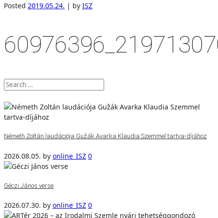
Posted
2019.05.24.
|
by
ISZ
60976396_21971307
Németh Zoltán laudációja Gužák Avarka Klaudia Szemmel tartva-díjához
2026.08.05.
by
online_ISZ
0
Géczi János verse
2026.07.30.
by
online_ISZ
0