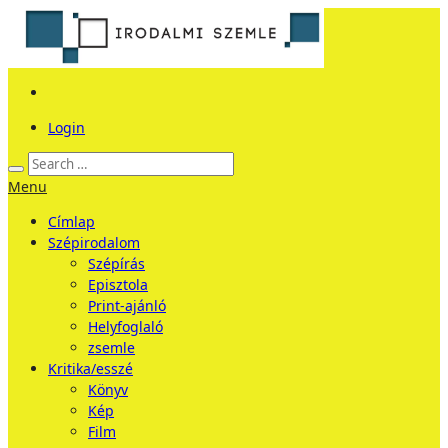
Login
Menu
Címlap
Szépirodalom
Szépírás
Episztola
Print-ajánló
Helyfoglaló
zsemle
Kritika/esszé
Könyv
Kép
Film