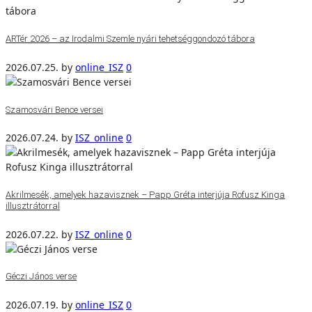
ARTér 2026 – az Irodalmi Szemle nyári tehetséggondozó tábora
2026.07.25.
by
online_ISZ
0
Szamosvári Bence versei
2026.07.24.
by
ISZ_online
0
Akrilmesék, amelyek hazavisznek – Papp Gréta interjúja Rofusz Kinga
illusztrátorral
2026.07.22.
by
ISZ_online
0
Géczi János verse
2026.07.19.
by
online_ISZ
0