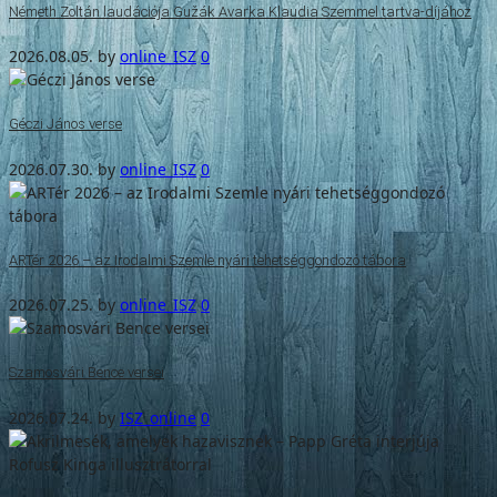
Németh Zoltán laudációja Gužák Avarka Klaudia Szemmel tartva-díjához
2026.08.05.
by
online_ISZ
0
Géczi János verse
2026.07.30.
by
online_ISZ
0
ARTér 2026 – az Irodalmi Szemle nyári tehetséggondozó tábora
2026.07.25.
by
online_ISZ
0
Szamosvári Bence versei
2026.07.24.
by
ISZ_online
0