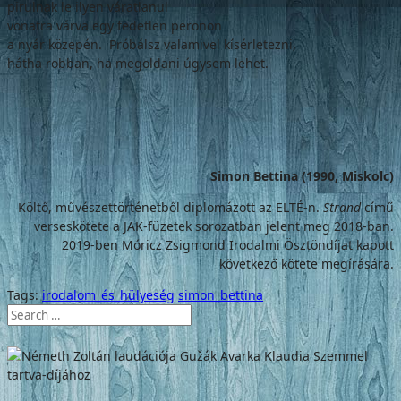
pirulnak le ilyen váratlanul
vonatra várva egy fedetlen peronon
a nyár közepén. Próbálsz valamivel kísérletezni,
hátha robban, ha megoldani úgysem lehet.
Simon Bettina (1990, Miskolc)
Költő, művészettörténetből diplomázott az ELTÉ-n.
Strand
című
verseskötete a JAK-füzetek sorozatban jelent meg 2018-ban.
2019-ben Móricz Zsigmond Irodalmi Ösztöndíjat kapott
következő kötete megírására.
Tags:
irodalom_és_hülyeség
simon_bettina