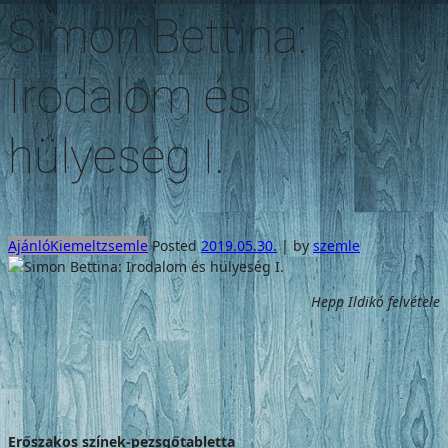
Simon Bettina:
Irodalom és
hülyeség I.
Ajánló
Kiemelt
zsemle
Posted
2019.05.30.
|
by
szemle
Hepp Ildikó felvétele
Erőszakos színek-pezsgőtabletta