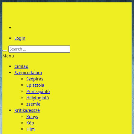
Login
Menu
Címlap
Szépirodalom
Szépírás
Episztola
Print-ajánló
Helyfoglaló
zsemle
Kritika/esszé
Könyv
Kép
Film