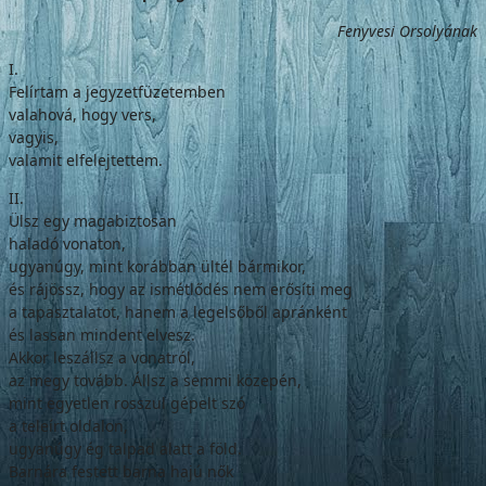
Fenyvesi Orsolyának
I.
Felírtam a jegyzetfüzetemben
valahová, hogy vers,
vagyis,
valamit elfelejtettem.
II.
Ülsz egy magabiztosan
haladó vonaton,
ugyanúgy, mint korábban ültél bármikor,
és rájössz, hogy az ismétlődés nem erősíti meg
a tapasztalatot, hanem a legelsőből apránként
és lassan mindent elvesz.
Akkor leszállsz a vonatról,
az megy tovább. Állsz a semmi közepén,
mint egyetlen rosszul gépelt szó
a teleírt oldalon,
ugyanúgy ég talpad alatt a föld.
Barnára festett barna hajú nők