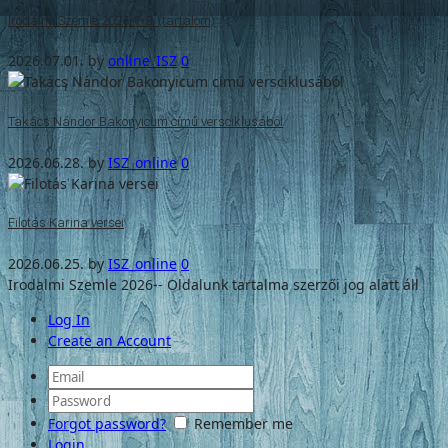
Irodalmi Szemle 2026/7-8. (tartalom)
2026.07.01.
by
online_ISZ
0
Takács Nándor Bakonyicum című versciklusából
2026.06.28.
by
ISZ_online
0
Filotás Karina versei
2026.06.25.
by
ISZ_online
0
Irodalmi Szemle 2026-- Oldalunk tartalma szerzői jog alatt áll
Log In
Create an Account
Forgot password?
Remember me
Login