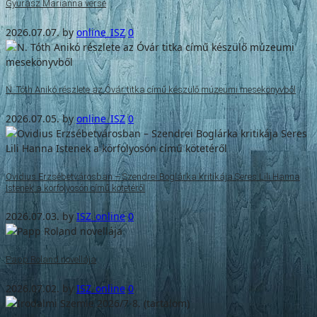
Gyurász Marianna verse
2026.07.07.
by
online_ISZ
0
N. Tóth Anikó részlete az Óvár titka című készülő múzeumi mesekönyvből
2026.07.05.
by
online_ISZ
0
Ovidius Erzsébetvárosban – Szendrei Boglárka kritikája Seres Lili Hanna
Istenek a körfolyosón című kötetéről
2026.07.03.
by
ISZ_online
0
Papp Roland novellája
2026.07.02.
by
ISZ_online
0