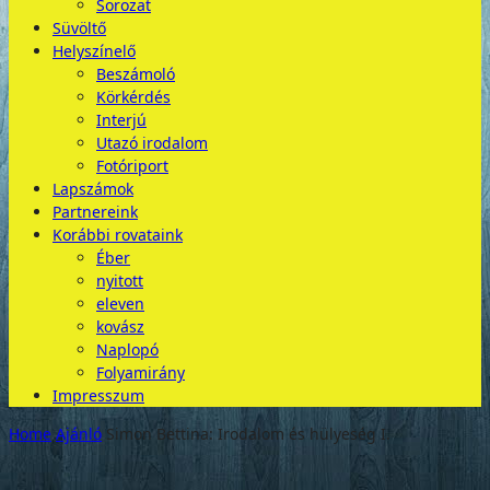
Sorozat
Süvöltő
Helyszínelő
Beszámoló
Körkérdés
Interjú
Utazó irodalom
Fotóriport
Lapszámok
Partnereink
Korábbi rovataink
Éber
nyitott
eleven
kovász
Naplopó
Folyamirány
Impresszum
Home
Ajánló
Simon Bettina: Irodalom és hülyeség I.