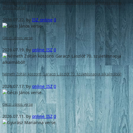
Akrilmesék, amelyek hazavisznek – Papp Gréta interjúja Rofusz Kinga
illusztrátorral
2026.07.22.
by
ISZ_online
0
Géczi János verse
2026.07.19.
by
online_ISZ
0
Németh Zoltán köszönti Garaczi Lászlót 70. születésnapja alkalmából!
2026.07.17.
by
online_ISZ
0
Géczi János verse
2026.07.11.
by
online_ISZ
0