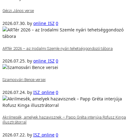
Géczi János verse
2026.07.30.
by
online_ISZ
0
ARTér 2026 – az Irodalmi Szemle nyári tehetséggondozó tábora
2026.07.25.
by
online_ISZ
0
Szamosvári Bence versei
2026.07.24.
by
ISZ_online
0
Akrilmesék, amelyek hazavisznek – Papp Gréta interjúja Rofusz Kinga
illusztrátorral
2026.07.22.
by
ISZ_online
0