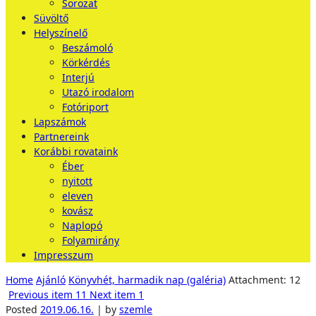
Sorozat
Süvöltő
Helyszínelő
Beszámoló
Körkérdés
Interjú
Utazó irodalom
Fotóriport
Lapszámok
Partnereink
Korábbi rovataink
Éber
nyitott
eleven
kovász
Naplopó
Folyamirány
Impresszum
Home
Ajánló
Könyvhét, harmadik nap (galéria)
Attachment: 12
Previous item
11
Next item
1
Posted
2019.06.16.
|
by
szemle