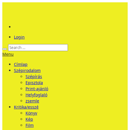
Login
Menu
Címlap
Szépirodalom
Szépírás
Episztola
Print-ajánló
Helyfoglaló
zsemle
Kritika/esszé
Könyv
Kép
Film