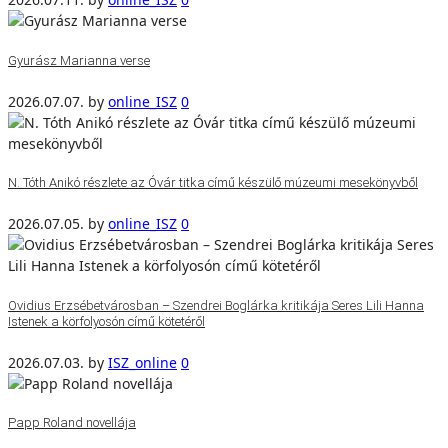
Gyurász Marianna verse
2026.07.07.
by
online_ISZ
0
N. Tóth Anikó részlete az Óvár titka című készülő múzeumi mesekönyvből
2026.07.05.
by
online_ISZ
0
Ovidius Erzsébetvárosban – Szendrei Boglárka kritikája Seres Lili Hanna
Istenek a körfolyosón című kötetéről
2026.07.03.
by
ISZ_online
0
Papp Roland novellája