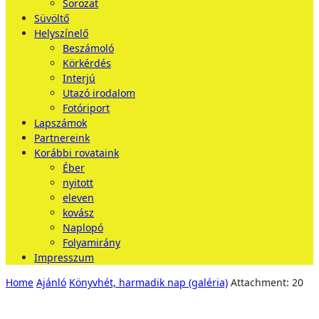
Sorozat
Süvöltő
Helyszínelő
Beszámoló
Körkérdés
Interjú
Utazó irodalom
Fotóriport
Lapszámok
Partnereink
Korábbi rovataink
Éber
nyitott
eleven
kovász
Naplopó
Folyamirány
Impresszum
Home
Ajánló
Könyvhét, harmadik nap (galéria)
Attachment: 20