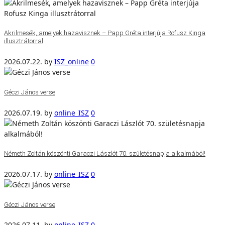
Akrilmesék, amelyek hazavisznek – Papp Gréta interjúja Rofusz Kinga
illusztrátorral
2026.07.22.
by
ISZ_online
0
Géczi János verse
2026.07.19.
by
online_ISZ
0
Németh Zoltán köszönti Garaczi Lászlót 70. születésnapja alkalmából!
2026.07.17.
by
online_ISZ
0
Géczi János verse
2026.07.11.
by
online_ISZ
0