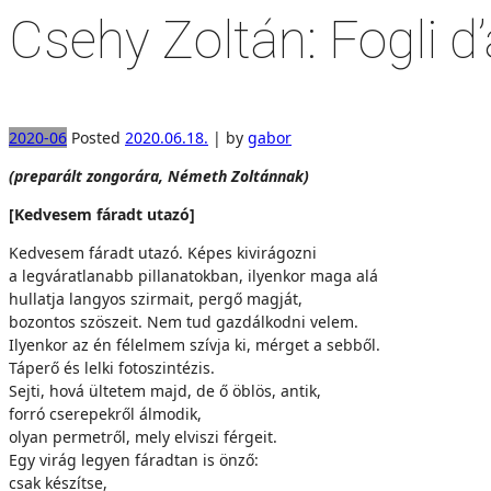
Csehy Zoltán: Fogli d
2020-06
Posted
2020.06.18.
|
by
gabor
(preparált zongorára, Németh Zoltánnak)
[Kedvesem fáradt utazó]
Kedvesem fáradt utazó. Képes kivirágozni
a legváratlanabb pillanatokban, ilyenkor maga alá
hullatja langyos szirmait, pergő magját,
bozontos szöszeit. Nem tud gazdálkodni velem.
Ilyenkor az én félelmem szívja ki, mérget a sebből.
Táperő és lelki fotoszintézis.
Sejti, hová ültetem majd, de ő öblös, antik,
forró cserepekről álmodik,
olyan permetről, mely elviszi férgeit.
Egy virág legyen fáradtan is önző:
csak készítse,