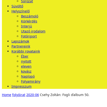
Sorozat
Süvöltő
Helyszínelő
Beszámoló
Körkérdés
Interjú
Utazó irodalom
Fotóriport
Lapszámok
Partnereink
Korábbi rovataink
Éber
nyitott
eleven
kovász
Naplopó
Folyamirány
Impresszum
Home
folyóirat
2020-06
Csehy Zoltán: Fogli d’album 50.