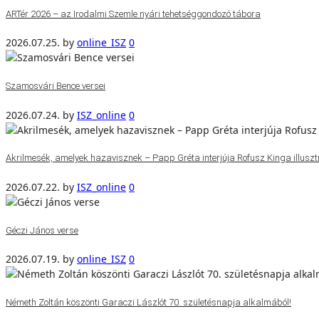
ARTér 2026 – az Irodalmi Szemle nyári tehetséggondozó tábora
2026.07.25.
by
online_ISZ
0
Szamosvári Bence versei
2026.07.24.
by
ISZ_online
0
Akrilmesék, amelyek hazavisznek – Papp Gréta interjúja Rofusz Kinga illuszt
2026.07.22.
by
ISZ_online
0
Géczi János verse
2026.07.19.
by
online_ISZ
0
Németh Zoltán köszönti Garaczi Lászlót 70. születésnapja alkalmából!