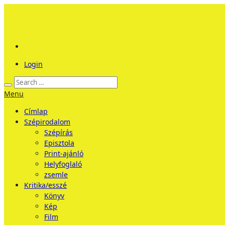
Login
Menu
Címlap
Szépirodalom
Szépírás
Episztola
Print-ajánló
Helyfoglaló
zsemle
Kritika/esszé
Könyv
Kép
Film