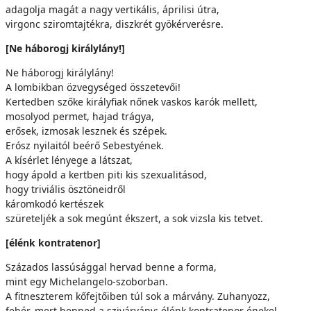
adagolja magát a nagy vertikális, áprilisi útra,
virgonc sziromtajtékra, diszkrét gyökérverésre.
[Ne háborogj királylány!]
Ne háborogj királylány!
A lombikban özvegységed összetevői!
Kertedben szőke királyfiak nőnek vaskos karók mellett,
mosolyod permet, hajad trágya,
erősek, izmosak lesznek és szépek.
Erósz nyilaitól beérő Sebestyének.
A kísérlet lényege a látszat,
hogy ápold a kertben piti kis szexualitásod,
hogy triviális ösztöneidről
káromkodó kertészek
szüreteljék a sok megúnt ékszert, a sok vizsla kis tetvet.
[élénk kontratenor]
Százados lassúsággal hervad benne a forma,
mint egy Michelangelo-szoborban.
A fitneszterem kőfejtőiben túl sok a márvány. Zuhanyozz,
fehér, mert benned a szivárvány: élénk kontratenor énekel