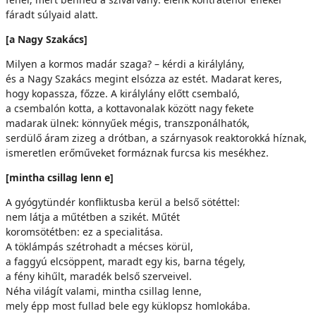
fáradt súlyaid alatt.
[a Nagy Szakács]
Milyen a kormos madár szaga? – kérdi a királylány,
és a Nagy Szakács megint elsózza az estét. Madarat keres,
hogy kopassza, főzze. A királylány előtt csembaló,
a csembalón kotta, a kottavonalak között nagy fekete
madarak ülnek: könnyűek mégis, transzponálhatók,
serdülő áram zizeg a drótban, a szárnyasok reaktorokká híznak,
ismeretlen erőműveket formáznak furcsa kis mesékhez.
[mintha csillag lenn e]
A gyógytündér konfliktusba kerül a belső sötéttel:
nem látja a műtétben a szikét. Műtét
koromsötétben: ez a specialitása.
A töklámpás szétrohadt a mécses körül,
a faggyú elcsöppent, maradt egy kis, barna tégely,
a fény kihűlt, maradék belső szerveivel.
Néha világít valami, mintha csillag lenne,
mely épp most fullad bele egy küklopsz homlokába.