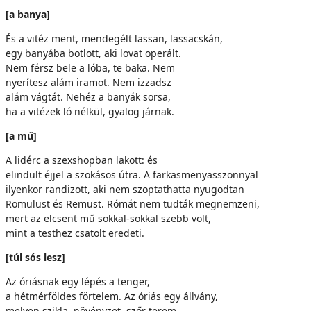
[a banya]
És a vitéz ment, mendegélt lassan, lassacskán,
egy banyába botlott, aki lovat operált.
Nem férsz bele a lóba, te baka. Nem
nyerítesz alám iramot. Nem izzadsz
alám vágtát. Nehéz a banyák sorsa,
ha a vitézek ló nélkül, gyalog járnak.
[a mű]
A lidérc a szexshopban lakott: és
elindult éjjel a szokásos útra. A farkasmenyasszonnyal
ilyenkor randizott, aki nem szoptathatta nyugodtan
Romulust és Remust. Rómát nem tudták megnemzeni,
mert az elcsent mű sokkal-sokkal szebb volt,
mint a testhez csatolt eredeti.
[túl sós lesz]
Az óriásnak egy lépés a tenger,
a hétmérföldes förtelem. Az óriás egy állvány,
melyen szikla, növényzet, szőr terem.