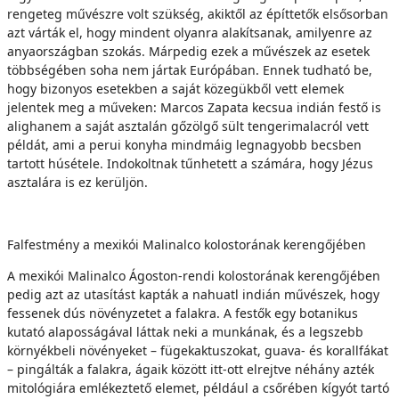
rengeteg művészre volt szükség, akiktől az építtetők elsősorban
azt várták el, hogy mindent olyanra alakítsanak, amilyenre az
anyaországban szokás. Márpedig ezek a művészek az esetek
többségében soha nem jártak Európában. Ennek tudható be,
hogy bizonyos esetekben a saját közegükből vett elemek
jelentek meg a műveken: Marcos Zapata kecsua indián festő is
alighanem a saját asztalán gőzölgő sült tengerimalacról vett
példát, ami a perui konyha mindmáig legnagyobb becsben
tartott húsétele. Indokoltnak tűnhetett a számára, hogy Jézus
asztalára is ez kerüljön.
Falfestmény a mexikói Malinalco kolostorának kerengőjében
A mexikói Malinalco Ágoston-rendi kolostorának kerengőjében
pedig azt az utasítást kapták a nahuatl indián művészek, hogy
fessenek dús növényzetet a falakra. A festők egy botanikus
kutató alaposságával láttak neki a munkának, és a legszebb
környékbeli növényeket – fügekaktuszokat, guava- és korallfákat
– pingálták a falakra, ágaik között itt-ott elrejtve néhány azték
mitológiára emlékeztető elemet, például a csőrében kígyót tartó