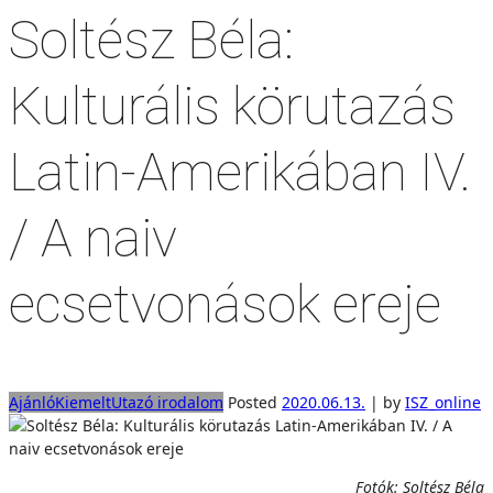
Soltész Béla:
Kulturális körutazás
Latin-Amerikában IV.
/ A naiv
ecsetvonások ereje
Ajánló
Kiemelt
Utazó irodalom
Posted
2020.06.13.
|
by
ISZ_online
Fotók: Soltész Béla