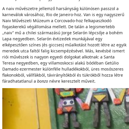
A naiv művészetre jellemző harsányság különösen passzol a
karneválok városához, Rio de Janeiro-hoz. Van is egy nagyszerű
Naiv Művészeti Múzeum a Corcovado-hoz felkapaszkodó
fogaskerekű végállomása mellett. De talán a legismertebb
„naiv” mű a chilei származású Jorge Selarón lépcsője a bohém
Lapa negyedben. Selarón évtizedek munkájával egy
elképesztően színes (és giccses) műalkotást hozott létre az egyik
meredek utca faltól falig kicsempézésével. Más, kevésbé ismert
riói művészek is nagyon egyedi dolgokat alkotnak: a Santa
Teresa negyedben, egy villamoskocsi alakú bódéban Getúlio
Damado ezermester különféle hulladékokból, üres mosószeres
flakonokból, vállfákból, távirányítókból és tükrökből hozza létre
fáradhatatlanul a
bonzo
névre keresztelt műveit.