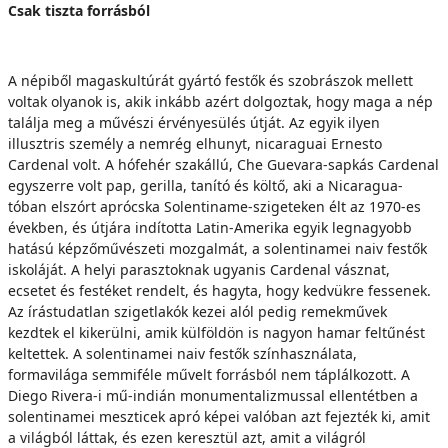
Csak tiszta forrásból
A népiből magaskultúrát gyártó festők és szobrászok mellett
voltak olyanok is, akik inkább azért dolgoztak, hogy maga a nép
találja meg a művészi érvényesülés útját. Az egyik ilyen
illusztris személy a nemrég elhunyt, nicaraguai Ernesto
Cardenal volt. A hófehér szakállú, Che Guevara-sapkás Cardenal
egyszerre volt pap, gerilla, tanító és költő, aki a Nicaragua-
tóban elszórt aprócska Solentiname-szigeteken élt az 1970-es
években, és útjára indította Latin-Amerika egyik legnagyobb
hatású képzőművészeti mozgalmát, a solentinamei naiv festők
iskoláját. A helyi parasztoknak ugyanis Cardenal vásznat,
ecsetet és festéket rendelt, és hagyta, hogy kedvükre fessenek.
Az írástudatlan szigetlakók kezei alól pedig remekművek
kezdtek el kikerülni, amik külföldön is nagyon hamar feltűnést
keltettek. A solentinamei naiv festők színhasználata,
formavilága semmiféle művelt forrásból nem táplálkozott. A
Diego Rivera-i mű-indián monumentalizmussal ellentétben a
solentinamei meszticek apró képei valóban azt fejezték ki, amit
a világból láttak, és ezen keresztül azt, amit a világról