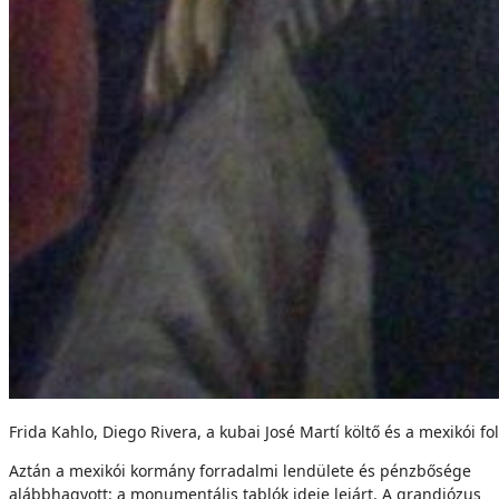
Frida Kahlo, Diego Rivera, a kubai José Martí költő és a mexikói 
Aztán a mexikói kormány forradalmi lendülete és pénzbősége
alábbhagyott: a monumentális tablók ideje lejárt. A grandiózus