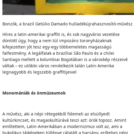
Bonzók, a brazil Getúlio Damado hulladékújrahasznosító-művész 
Híres a latin-amerikai graffiti is, és sok nagyváros vezetése
döntött úgy, hogy a nem túl impozáns toronyházaknak
kifejezetten jót tesz egy-egy többemeletes magasságú
falfestmény. A legálfalak a brazíliai São Paulo és a chilei
Santiago mellett a kolumbiai Bogotában is a városkép részeivé
váltak – ez utóbbi város rendelkezik talán Latin-Amerika
legnagyobb és legszebb graffitijeivel
Monomániák és önmúzeumok
A művész, aki a népi rétegekből fölemeli az elsüllyedt
kultúrkincset, és magaskultúrává teszi azt: örök toposz. Amint
említettem, Latin-Amerikában a modernizmus volt az, ami a
bukolikus tájképeken túllépve rátalált a harsány, erőteljes népi