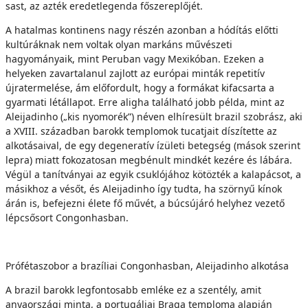
sast, az azték eredetlegenda főszereplőjét.
A hatalmas kontinens nagy részén azonban a hódítás előtti
kultúráknak nem voltak olyan markáns művészeti
hagyományaik, mint Peruban vagy Mexikóban. Ezeken a
helyeken zavartalanul zajlott az európai minták repetitív
újratermelése, ám előfordult, hogy a formákat kifacsarta a
gyarmati létállapot. Erre aligha található jobb példa, mint az
Aleijadinho („kis nyomorék”) néven elhíresült brazil szobrász, aki
a XVIII. században barokk templomok tucatjait díszítette az
alkotásaival, de egy degeneratív ízületi betegség (mások szerint
lepra) miatt fokozatosan megbénult mindkét kezére és lábára.
Végül a tanítványai az egyik csuklójához kötözték a kalapácsot, a
másikhoz a vésőt, és Aleijadinho így tudta, ha szörnyű kínok
árán is, befejezni élete fő művét, a búcsújáró helyhez vezető
lépcsősort Congonhasban.
Prófétaszobor a brazíliai Congonhasban, Aleijadinho alkotása
A brazil barokk legfontosabb emléke ez a szentély, amit
anyaországi minta, a portugáliai Braga temploma alapján