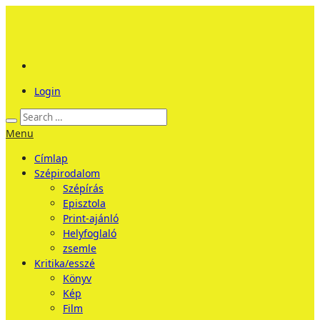
Login
Menu
Címlap
Szépirodalom
Szépírás
Episztola
Print-ajánló
Helyfoglaló
zsemle
Kritika/esszé
Könyv
Kép
Film