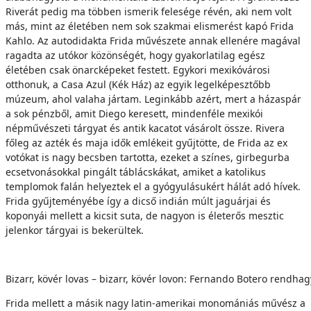
Riverát pedig ma többen ismerik felesége révén, aki nem volt
más, mint az életében nem sok szakmai elismerést kapó Frida
Kahlo. Az autodidakta Frida művészete annak ellenére magával
ragadta az utókor közönségét, hogy gyakorlatilag egész
életében csak önarcképeket festett. Egykori mexikóvárosi
otthonuk, a Casa Azul (Kék Ház) az egyik legelképesztőbb
múzeum, ahol valaha jártam. Leginkább azért, mert a házaspár
a sok pénzből, amit Diego keresett, mindenféle mexikói
népművészeti tárgyat és antik kacatot vásárolt össze. Rivera
főleg az azték és maja idők emlékeit gyűjtötte, de Frida az ex
votókat is nagy becsben tartotta, ezeket a színes, girbegurba
ecsetvonásokkal pingált táblácskákat, amiket a katolikus
templomok falán helyeztek el a gyógyulásukért hálát adó hívek.
Frida gyűjteményébe így a dicső indián múlt jaguárjai és
koponyái mellett a kicsit suta, de nagyon is életerős mesztic
jelenkor tárgyai is bekerültek.
Bizarr, kövér lovas – bizarr, kövér lovon: Fernando Botero rendha
Frida mellett a másik nagy latin-amerikai monomániás művész a