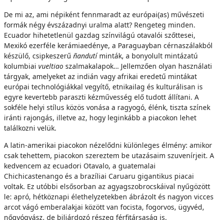
De mi az, ami népiként fennmaradt az európai(as) művészeti
formák négy évszázadnyi uralma alatt? Rengeteg minden.
Ecuador hihetetlenül gazdag színvilágú otavalói szőttesei,
Mexikó ezerféle kerámiaedénye, a Paraguayban cérnaszálakból
készülő, csipkeszerű
ñandutí
minták, a bonyolult mintázatú
kolumbiai
vueltiao
szalmakalapok… Jellemzően olyan használati
tárgyak, amelyeket az indián vagy afrikai eredetű mintákat
európai technológiákkal vegyítő, etnikailag és kulturálisan is
egyre kevertebb paraszti kézművesség elő tudott állítani. A
sokféle helyi stílus közös vonása a ragyogó, élénk, tiszta színek
iránti rajongás, illetve az, hogy leginkább a piacokon lehet
találkozni velük.
A latin-amerikai piacokon nézelődni különleges élmény: amikor
csak tehettem, piacokon szereztem be utazásaim szuvenírjeit. A
kedvencem az ecuadori Otavalo, a guatemalai
Chichicastenango és a brazíliai Caruaru gigantikus piacai
voltak. Ez utóbbi elsősorban az agyagszobrocskáival nyűgözött
le: apró, hétköznapi élethelyzetekben ábrázolt és nagyon vicces
arcot vágó emberalakjai között van focista, fogorvos, ügyvéd,
nőgyógyász, de biliárdozó részeg férfitársaság is.