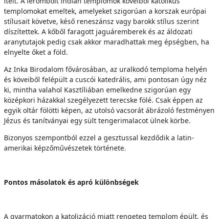
ítélt. A lerombolt indián templomok köveiből katolikus
templomokat emeltek, amelyeket szigorúan a korszak európai
stílusait követve, késő reneszánsz vagy barokk stílus szerint
díszítettek. A kőből faragott jaguáremberek és az áldozati
aranytutajok pedig csak akkor maradhattak meg épségben, ha
elnyelte őket a föld.
Az Inka Birodalom fővárosában, az uralkodó temploma helyén
és köveiből felépült a cuscói katedrális, ami pontosan úgy néz
ki, mintha valahol Kasztíliában emelkedne szigorúan egy
középkori házakkal szegélyezett terecske fölé. Csak éppen az
egyik oltár fölötti képen, az utolsó vacsorát ábrázoló festményen
Jézus és tanítványai egy sült tengerimalacot ülnek körbe.
Bizonyos szempontból ezzel a gesztussal kezdődik a latin-
amerikai képzőművészetek története.
Pontos másolatok és apró különbségek
A gyarmatokon a katolizáció miatt rengeteg templom épült, és