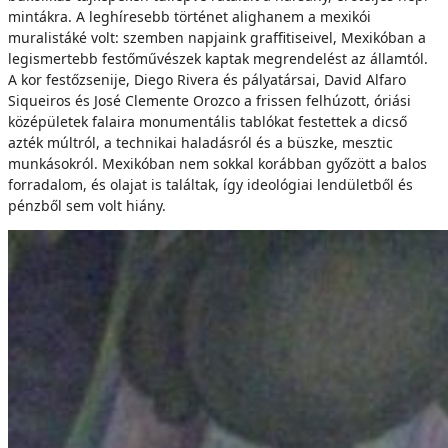
mintákra. A leghíresebb történet alighanem a mexikói
muralistáké volt: szemben napjaink graffitiseivel, Mexikóban a
legismertebb festőművészek kaptak megrendelést az államtól.
A kor festőzsenije, Diego Rivera és pályatársai, David Alfaro
Siqueiros és José Clemente Orozco a frissen felhúzott, óriási
középületek falaira monumentális tablókat festettek a dicső
azték múltról, a technikai haladásról és a büszke, mesztic
munkásokról. Mexikóban nem sokkal korábban győzött a balos
forradalom, és olajat is találtak, így ideológiai lendületből és
pénzből sem volt hiány.