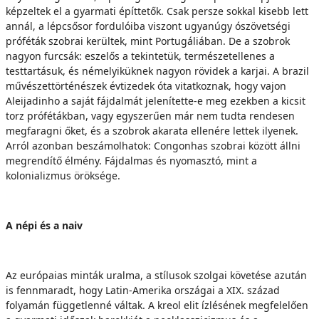
képzeltek el a gyarmati építtetők. Csak persze sokkal kisebb lett
annál, a lépcsősor fordulóiba viszont ugyanúgy ószövetségi
próféták szobrai kerültek, mint Portugáliában. De a szobrok
nagyon furcsák: eszelős a tekintetük, természetellenes a
testtartásuk, és némelyiküknek nagyon rövidek a karjai. A brazil
művészettörténészek évtizedek óta vitatkoznak, hogy vajon
Aleijadinho a saját fájdalmát jelenítette-e meg ezekben a kicsit
torz prófétákban, vagy egyszerűen már nem tudta rendesen
megfaragni őket, és a szobrok akarata ellenére lettek ilyenek.
Arról azonban beszámolhatok: Congonhas szobrai között állni
megrendítő élmény. Fájdalmas és nyomasztó, mint a
kolonializmus öröksége.
A népi és a naiv
Az európaias minták uralma, a stílusok szolgai követése azután
is fennmaradt, hogy Latin-Amerika országai a XIX. század
folyamán függetlenné váltak. A kreol elit ízlésének megfelelően