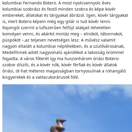
kolumbiai Fernando Botero. A most nyolcvannyolc éves
kolumbiai szobrász és festő minden szobra és képe kövér
embereket, állatokat és tárgyakat ábrázol. Igen, kövér tárgyakat
is, mert Botero képein még egy gitár is tud kövér lenni.
Rajongói szerint a lufiszerűen felfújt alakjait lehetetlen
komolyan venni, és akárkit mintáz meg – elnököt, tábornokot,
püspököt –,az teljesen nevetséges lesz. A művész valamit
nagyon eltalált a kolumbiai néplélekben, és a szülővárosának,
Medellínnek adott nagyvonalú ajándékot a lakosság örömmel
fogadta. A város főterét így ma huszonhárom óriási Botero-
szobor díszíti, és a kövér nők, kövér férfiak és kövér állatok
óriási, öt-hat méteres magasságban tornyosulnak a rohangáló
kisgyerekek és a vattacukorárusok fölé.