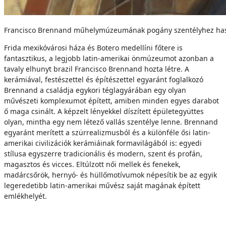
Francisco Brennand műhelymúzeumának pogány szentélyhez hason
Frida mexikóvárosi háza és Botero medellíni főtere is
fantasztikus, a legjobb latin-amerikai önmúzeumot azonban a
tavaly elhunyt brazil Francisco Brennand hozta létre. A
kerámiával, festészettel és építészettel egyaránt foglalkozó
Brennand a családja egykori téglagyárában egy olyan
művészeti komplexumot épített, amiben minden egyes darabot
ő maga csinált. A képzelt lényekkel díszített épületegyüttes
olyan, mintha egy nem létező vallás szentélye lenne. Brennand
egyaránt merített a szürrealizmusból és a különféle ősi latin-
amerikai civilizációk kerámiáinak formavilágából is: egyedi
stílusa egyszerre tradicionális és modern, szent és profán,
magasztos és vicces. Eltúlzott női mellek és fenekek,
madárcsőrök, hernyó- és hüllőmotívumok népesítik be az egyik
legeredetibb latin-amerikai művész saját magának épített
emlékhelyét.