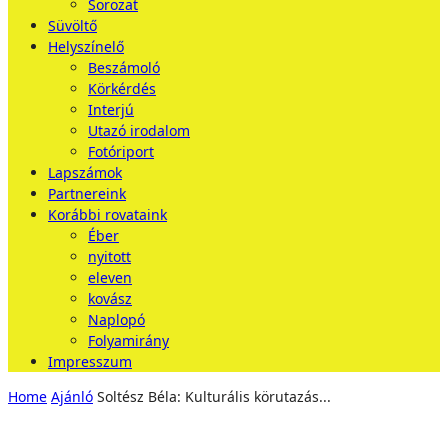
Sorozat
Süvöltő
Helyszínelő
Beszámoló
Körkérdés
Interjú
Utazó irodalom
Fotóriport
Lapszámok
Partnereink
Korábbi rovataink
Éber
nyitott
eleven
kovász
Naplopó
Folyamirány
Impresszum
Home
Ajánló
Soltész Béla: Kulturális körutazás...