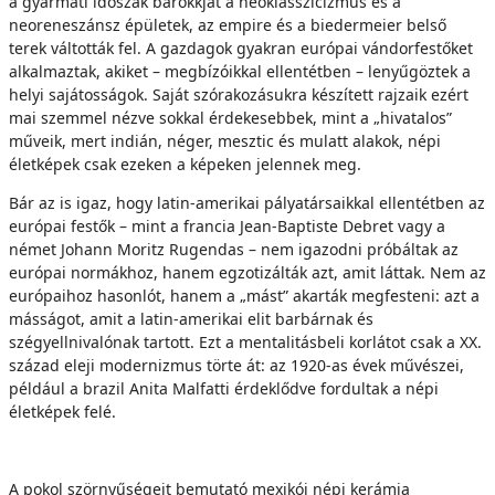
a gyarmati időszak barokkját a neoklasszicizmus és a
neoreneszánsz épületek, az empire és a biedermeier belső
terek váltották fel. A gazdagok gyakran európai vándorfestőket
alkalmaztak, akiket – megbízóikkal ellentétben – lenyűgöztek a
helyi sajátosságok. Saját szórakozásukra készített rajzaik ezért
mai szemmel nézve sokkal érdekesebbek, mint a „hivatalos”
műveik, mert indián, néger, mesztic és mulatt alakok, népi
életképek csak ezeken a képeken jelennek meg.
Bár az is igaz, hogy latin-amerikai pályatársaikkal ellentétben az
európai festők – mint a francia Jean-Baptiste Debret vagy a
német Johann Moritz Rugendas – nem igazodni próbáltak az
európai normákhoz, hanem egzotizálták azt, amit láttak. Nem az
európaihoz hasonlót, hanem a „mást” akarták megfesteni: azt a
másságot, amit a latin-amerikai elit barbárnak és
szégyellnivalónak tartott. Ezt a mentalitásbeli korlátot csak a XX.
század eleji modernizmus törte át: az 1920-as évek művészei,
például a brazil Anita Malfatti érdeklődve fordultak a népi
életképek felé.
A pokol szörnyűségeit bemutató mexikói népi kerámia