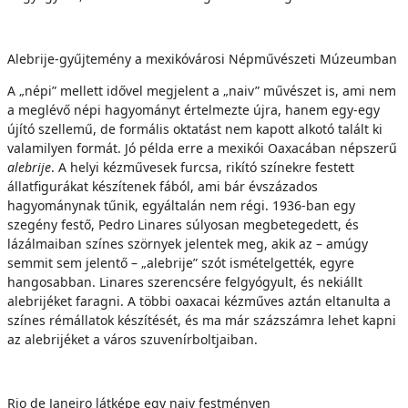
Alebrije-gyűjtemény a mexikóvárosi Népművészeti Múzeumban
A „népi” mellett idővel megjelent a „naiv” művészet is, ami nem
a meglévő népi hagyományt értelmezte újra, hanem egy-egy
újító szellemű, de formális oktatást nem kapott alkotó talált ki
valamilyen formát. Jó példa erre a mexikói Oaxacában népszerű
alebrije
. A helyi kézművesek furcsa, rikító színekre festett
állatfigurákat készítenek fából, ami bár évszázados
hagyománynak tűnik, egyáltalán nem régi. 1936-ban egy
szegény festő, Pedro Linares súlyosan megbetegedett, és
lázálmaiban színes szörnyek jelentek meg, akik az – amúgy
semmit sem jelentő – „alebrije” szót ismételgették, egyre
hangosabban. Linares szerencsére felgyógyult, és nekiállt
alebrijéket faragni. A többi oaxacai kézműves aztán eltanulta a
színes rémállatok készítését, és ma már százszámra lehet kapni
az alebrijéket a város szuvenírboltjaiban.
Rio de Janeiro látképe egy naiv festményen