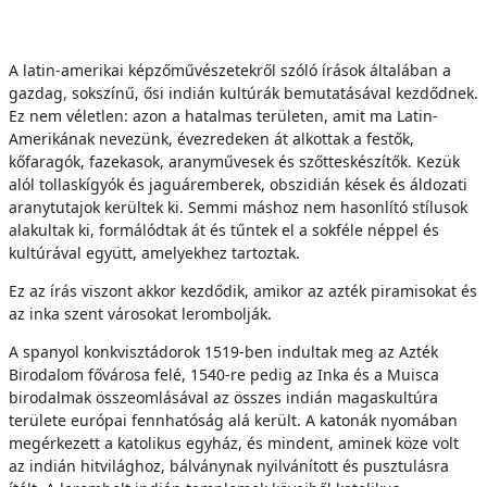
A latin-amerikai képzőművészetekről szóló írások általában a
gazdag, sokszínű, ősi indián kultúrák bemutatásával kezdődnek.
Ez nem véletlen: azon a hatalmas területen, amit ma Latin-
Amerikának nevezünk, évezredeken át alkottak a festők,
kőfaragók, fazekasok, aranyművesek és szőtteskészítők. Kezük
alól tollaskígyók és jaguáremberek, obszidián kések és áldozati
aranytutajok kerültek ki. Semmi máshoz nem hasonlító stílusok
alakultak ki, formálódtak át és tűntek el a sokféle néppel és
kultúrával együtt, amelyekhez tartoztak.
Ez az írás viszont akkor kezdődik, amikor az azték piramisokat és
az inka szent városokat lerombolják.
A spanyol konkvisztádorok 1519-ben indultak meg az Azték
Birodalom fővárosa felé, 1540-re pedig az Inka és a Muisca
birodalmak összeomlásával az összes indián magaskultúra
területe európai fennhatóság alá került. A katonák nyomában
megérkezett a katolikus egyház, és mindent, aminek köze volt
az indián hitvilághoz, bálványnak nyilvánított és pusztulásra