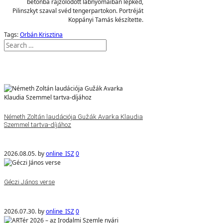
betonba rajzolódott lábnyomaiban lépked,
Pilinszkyt szaval svéd tengerpartokon. Portréját
Koppányi Tamás készítette.
Tags:
Orbán Krisztina
Németh Zoltán laudációja Gužák Avarka Klaudia
Szemmel tartva-díjához
2026.08.05.
by
online_ISZ
0
Géczi János verse
2026.07.30.
by
online_ISZ
0