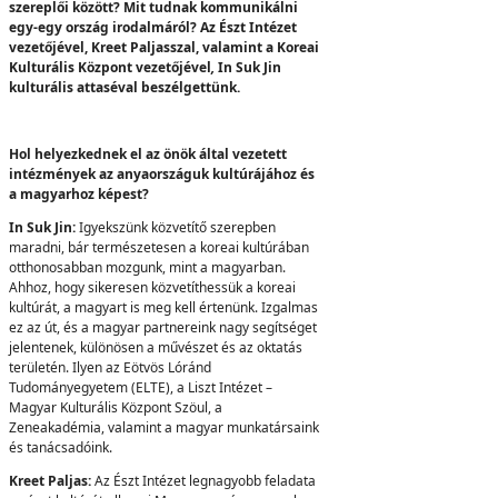
szereplői között? Mit tudnak kommunikálni
egy-egy ország irodalmáról? Az Észt Intézet
vezetőjével, Kreet Paljasszal, valamint a Koreai
Kulturális Központ vezetőjével
,
In Suk Jin
kulturális attaséval beszélgettünk.
Hol helyezkednek el az önök által vezetett
intézmények az anyaországuk kultúrájához és
a magyarhoz képest?
In Suk Jin:
Igyekszünk közvetítő szerepben
maradni, bár természetesen a koreai kultúrában
otthonosabban mozgunk, mint a magyarban.
Ahhoz, hogy sikeresen közvetíthessük a koreai
kultúrát, a magyart is meg kell értenünk. Izgalmas
ez az út, és a magyar partnereink nagy segítséget
jelentenek, különösen a művészet és az oktatás
területén. Ilyen az Eötvös Lóránd
Tudományegyetem (ELTE), a Liszt Intézet –
Magyar Kulturális Központ Szöul, a
Zeneakadémia, valamint a magyar munkatársaink
és tanácsadóink.
Kreet Paljas:
Az Észt Intézet legnagyobb feladata