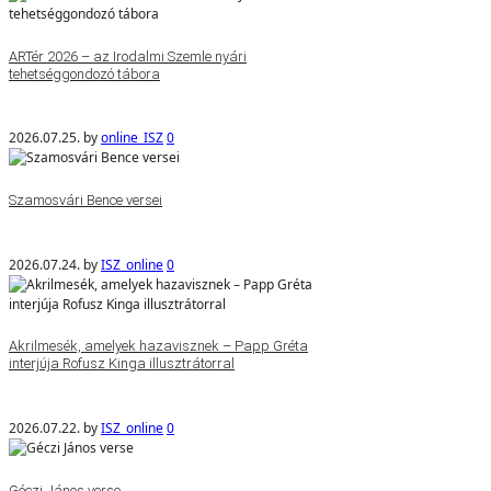
ARTér 2026 – az Irodalmi Szemle nyári
tehetséggondozó tábora
2026.07.25.
by
online_ISZ
0
Szamosvári Bence versei
2026.07.24.
by
ISZ_online
0
Akrilmesék, amelyek hazavisznek – Papp Gréta
interjúja Rofusz Kinga illusztrátorral
2026.07.22.
by
ISZ_online
0
Géczi János verse