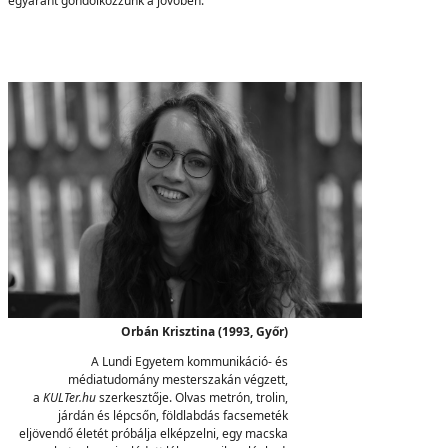
egyaránt gondolkozzunk a jövőben.
Orbán Krisztina (1993, Győr)
A Lundi Egyetem kommunikáció- és
médiatudomány mesterszakán végzett,
a
KULTer.hu
szerkesztője. Olvas metrón, trolin,
járdán és lépcsőn, földlabdás facsemeték
eljövendő életét próbálja elképzelni, egy macska