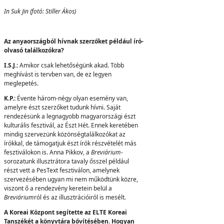
In Suk Jin (fotó: Stiller Ákos)
Az anyaországból hívnak szerzőket például író-
olvasó találkozókra?
I.S.J.:
Amikor csak lehetőségünk akad. Több
meghívást is tervben van, de ez legyen
meglepetés.
K.P.:
Évente három-négy olyan esemény van,
amelyre észt szerzőket tudunk hívni. Saját
rendezésünk a legnagyobb magyarországi észt
kulturális fesztivál, az Észt Hét. Ennek keretében
mindig szervezünk közönségtalálkozókat az
írókkal, de támogatjuk észt írók részvételét más
fesztiválokon is. Anna Pikkov, a
Breviárium
-
sorozatunk illusztrátora tavaly ősszel például
részt vett a PesText fesztiválon, amelynek
szervezésében ugyan mi nem működtünk közre,
viszont ő a rendezvény keretein belül a
Breviárium
ról és az illusztrációiról is mesélt.
A Koreai Központ segítette az ELTE Koreai
Tanszékét a könyvtára bővítésében. Hogyan