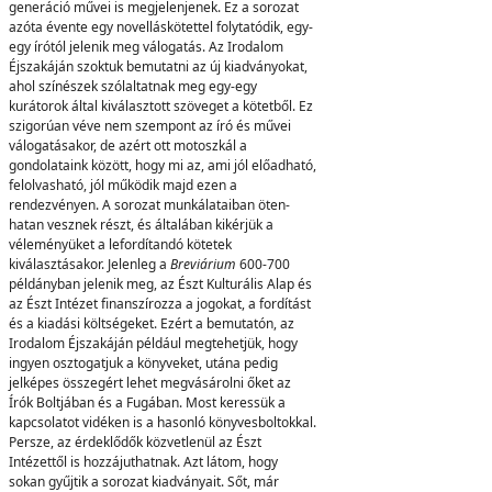
generáció művei is megjelenjenek. Ez a sorozat
azóta évente egy novelláskötettel folytatódik, egy-
egy írótól jelenik meg válogatás. Az Irodalom
Éjszakáján szoktuk bemutatni az új kiadványokat,
ahol színészek szólaltatnak meg egy-egy
kurátorok által kiválasztott szöveget a kötetből. Ez
szigorúan véve nem szempont az író és művei
válogatásakor, de azért ott motoszkál a
gondolataink között, hogy mi az, ami jól előadható,
felolvasható, jól működik majd ezen a
rendezvényen. A sorozat munkálataiban öten-
hatan vesznek részt, és általában kikérjük a
véleményüket a lefordítandó kötetek
kiválasztásakor. Jelenleg a
Breviárium
600-700
példányban jelenik meg, az Észt Kulturális Alap és
az Észt Intézet finanszírozza a jogokat, a fordítást
és a kiadási költségeket. Ezért a bemutatón, az
Irodalom Éjszakáján például megtehetjük, hogy
ingyen osztogatjuk a könyveket, utána pedig
jelképes összegért lehet megvásárolni őket az
Írók Boltjában és a Fugában. Most keressük a
kapcsolatot vidéken is a hasonló könyvesboltokkal.
Persze, az érdeklődők közvetlenül az Észt
Intézettől is hozzájuthatnak. Azt látom, hogy
sokan gyűjtik a sorozat kiadványait. Sőt, már