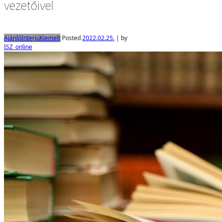
vezetőivel
Ajánló
Interjú
Kiemelt
Posted
2022.02.25.
|
by
ISZ_online