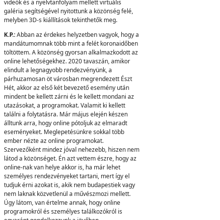
videók és a nyelvtanfolyam mellett virtuális
galéria segítségével nyitottunk a közönség felé,
melyben 3D-s kiállítások tekinthetők meg.
K.P.:
Abban az érdekes helyzetben vagyok, hogy a
mandátumomnak több mint a felét koronaidőben
töltöttem. A közönség gyorsan alkalmazkodott az
online lehetőségekhez. 2020 tavaszán, amikor
elindult a legnagyobb rendezvényünk, a
párhuzamosan öt városban megrendezett Észt
Hét, akkor az első két bevezető esemény után
mindent be kellett zárni és le kellett mondani az
utazásokat, a programokat. Valamit ki kellett
találni a folytatásra. Már május elején készen
álltunk arra, hogy online pótoljuk az elmaradt
eseményeket. Meglepetésünkre sokkal több
ember nézte az online programokat.
Szervezőként mindez jóval nehezebb, hiszen nem
látod a közönséget. Én azt vettem észre, hogy az
online-nak van helye akkor is, ha már lehet
személyes rendezvényeket tartani, mert így el
tudjuk érni azokat is, akik nem budapestiek vagy
nem laknak közvetlenül a művészmozi mellett.
Úgy látom, van értelme annak, hogy online
programokról és személyes találkozókról is