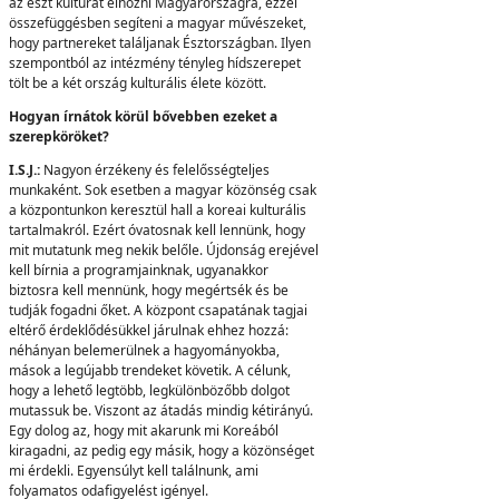
az észt kultúrát elhozni Magyarországra, ezzel
összefüggésben segíteni a magyar művészeket,
hogy partnereket találjanak Észtországban. Ilyen
szempontból az intézmény tényleg hídszerepet
tölt be a két ország kulturális élete között.
Hogyan írnátok körül bővebben ezeket a
szerepköröket?
I.S.J.:
Nagyon érzékeny és felelősségteljes
munkaként. Sok esetben a magyar közönség csak
a központunkon keresztül hall a koreai kulturális
tartalmakról. Ezért óvatosnak kell lennünk, hogy
mit mutatunk meg nekik belőle. Újdonság erejével
kell bírnia a programjainknak, ugyanakkor
biztosra kell mennünk, hogy megértsék és be
tudják fogadni őket. A központ csapatának tagjai
eltérő érdeklődésükkel járulnak ehhez hozzá:
néhányan belemerülnek a hagyományokba,
mások a legújabb trendeket követik. A célunk,
hogy a lehető legtöbb, legkülönbözőbb dolgot
mutassuk be. Viszont az átadás mindig kétirányú.
Egy dolog az, hogy mit akarunk mi Koreából
kiragadni, az pedig egy másik, hogy a közönséget
mi érdekli. Egyensúlyt kell találnunk, ami
folyamatos odafigyelést igényel.