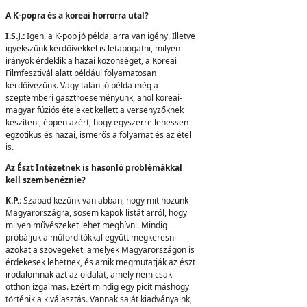
A K-popra és a koreai horrorra utal?
I.S.J.:
Igen, a K-pop jó példa, arra van igény. Illetve
igyekszünk kérdőívekkel is letapogatni, milyen
irányok érdeklik a hazai közönséget, a Koreai
Filmfesztivál alatt például folyamatosan
kérdőívezünk. Vagy talán jó példa még a
szeptemberi gasztroeseményünk, ahol koreai-
magyar fúziós ételeket kellett a versenyzőknek
készíteni, éppen azért, hogy egyszerre lehessen
egzotikus és hazai, ismerős a folyamat és az étel
is.
Az Észt Intézetnek is hasonló problémákkal
kell szembenéznie?
K.P.:
Szabad kezünk van abban, hogy mit hozunk
Magyarországra, sosem kapok listát arról, hogy
milyen művészeket lehet meghívni. Mindig
próbáljuk a műfordítókkal együtt megkeresni
azokat a szövegeket, amelyek Magyarországon is
érdekesek lehetnek, és amik megmutatják az észt
irodalomnak azt az oldalát, amely nem csak
otthon izgalmas. Ezért mindig egy picit máshogy
történik a kiválasztás. Vannak saját kiadványaink,