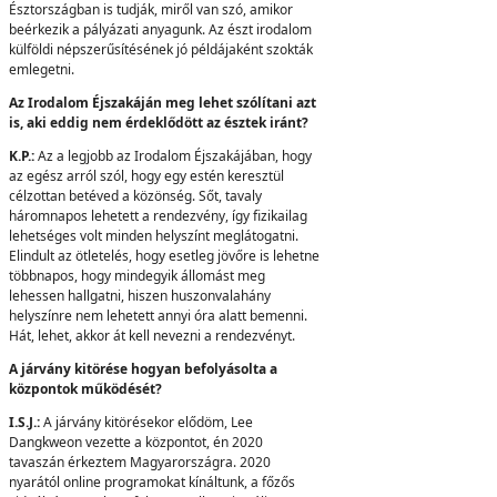
Észtországban is tudják, miről van szó, amikor
beérkezik a pályázati anyagunk. Az észt irodalom
külföldi népszerűsítésének jó példájaként szokták
emlegetni.
Az Irodalom Éjszakáján meg lehet szólítani azt
is, aki eddig nem érdeklődött az észtek iránt?
K.P.:
Az a legjobb az Irodalom Éjszakájában, hogy
az egész arról szól, hogy egy estén keresztül
célzottan betéved a közönség. Sőt, tavaly
háromnapos lehetett a rendezvény, így fizikailag
lehetséges volt minden helyszínt meglátogatni.
Elindult az ötletelés, hogy esetleg jövőre is lehetne
többnapos, hogy mindegyik állomást meg
lehessen hallgatni, hiszen huszonvalahány
helyszínre nem lehetett annyi óra alatt bemenni.
Hát, lehet, akkor át kell nevezni a rendezvényt.
A járvány kitörése hogyan befolyásolta a
központok működését?
I.S.J.:
A járvány kitörésekor elődöm, Lee
Dangkweon vezette a központot, én 2020
tavaszán érkeztem Magyarországra. 2020
nyarától online programokat kínáltunk, a főzős