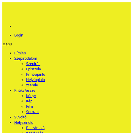
Login
Menu
Címlap
Szépirodalom
Szépírás
Episztola
Print-ajánló
Helyfoglaló
zsemle
Kritika/esszé
Könyv
Kép
Film
Sorozat
Süvöltő
Helyszínelő
Beszámoló