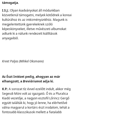
támogatja.
I.S.J.:
Olyan kiadványokat áll módunkban
közvetlenül támogatni, melyek kötődnek a koreai
kultúrához és az intézményünkhöz. Magunk is
megjelentettünk gyerekeknek szóló
képeskönyveket, illetve művészeti albumokat
adtunk ki a nálunk rendezett kiállítások
anyagaiból.
Kreet Paljas (Mihkel Oksmann)
Az Észt Intézet pedig, ahogyan az már
elhangzott, a
Breviárium
ot adja ki.
K.P.:
A sorozat tíz évvel ezelőtt indult, akkor még
Segesdi Móni volt az igazgató. Ő és a Pluralica
Kiadó vezetője, a nagyon esztofil Lőrincz Gergő
együtt találták ki, hogy jó lenne, ha elérhetővé
válna magyarul a kortárs észt irodalom, tehát a
fontosabb klasszikusok mellett a fiatalabb