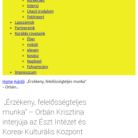
Körkérdés
Interjú
Utazó irodalom
Fotóriport
Lapszámok
Partnereink
Korábbi rovataink
Éber
nyitott
eleven
kovász
Naplopó
Folyamirány
Impresszum
Home
Ajánló
„Érzékeny, felelősségteljes munka”
– Orbán...
„Érzékeny, felelősségteljes
munka” – Orbán Krisztina
interjúja az Észt Intézet és
Koreai Kulturális Központ