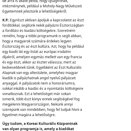
de arra is akadt példa, hogy újságírónak,
intézménynek, például a Moholy-Nagy Művészeti
Egyetemnek jeleztünk a lehetőségekről.
K.P.:
Egyrészt aktívan ápoljuk a kapcsolatot az észt
fordítókkal, segítünk nekik pályázni Észtországban
a fordítási és kiadási költségekre. Szeretném
remélni, hogy a többi programunk is segít abban,
hogy a magyarok számára érdekes legyen
Észtország és az észt kultúra. Azt, hogy ha például
egy kiadó lát egy listát az európai irodalmi
díjakról, amelyen egymás mellett van egy francia
és egy észt, akkor az észtet válassza, mert az
kedvesebbnek tűnik. Egyébként az Észt Kulturális
Alapnak van egy altestülete, amelyhez magyar
kiadók is pályázhatnak angol nyelvű pályázati
anyaggal. A pályázatok nem a honoráriumra,
sokkal inkább a kiadás és a nyomtatás költségeire
vonatkoznak. Ezt a lehetőséget már sokan
ismerik, több észt könyv ennek segítségével fog
megjelenni Magyarországon. Nekünk annyi
szerepünk van mindebben, hogy fel tudjuk hívni a
figyelmet magára a lehetőségre.
Úgy tudom, a Koreai Kulturális Központnak
van olyan programja is, amely a kiadókat