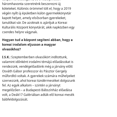
háromhavonta szeretnénk beszerezni új
köteteket. Különös örömmel tölt el, hogy a 2019
végén nyílt új épületben külön gyermekkönyvtár
kapott helyet, amely elsősorban gyerekeket,
tanulókat vár. De azoknak is ajánljuk a Koreai
Kulturális Központ könyvtárát, akik napközben egy
csendes helyre vágynak.
Hogyan tud a központ segíteni abban, hogy a
koreai irodalom eljusson a magyar
olvasókhoz?
I.S.K.:
Szeptemberben olvasókört indítottunk,
valamint időnként irodalmi témájú előadásokat is
rendezünk, vendégelőadóink még a járvány előtt
Osváth Gábor professzor és Pásztor Gergely
műfordító voltak. A gyerekek számára műhelyeket
szervezünk, ahol koreai tündérmeséket dolgozunk
fel. Az egyik alkalom – szintén a járványt
megelőzően – a Budapesti Bábszínház előadása
volt, a Deák17 Galériában adták elő koreai mesék
bábfeldolgozását.