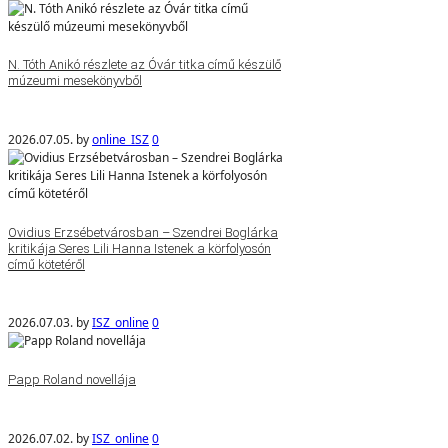
N. Tóth Anikó részlete az Óvár titka című készülő
múzeumi mesekönyvből
2026.07.05.
by
online_ISZ
0
Ovidius Erzsébetvárosban – Szendrei Boglárka
kritikája Seres Lili Hanna Istenek a körfolyosón
című kötetéről
2026.07.03.
by
ISZ_online
0
Papp Roland novellája
2026.07.02.
by
ISZ_online
0