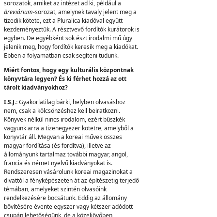
sorozatok, amiket az intézet ad ki, például a
Breviárium
-sorozat, amelynek tavaly jelent meg a
tizedik kötete, ezt a Pluralica kiadóval együtt
kezdeményeztük. A résztvevő fordítók kurátorok is
egyben. De egyébként sok észt irodalmi mű úgy
jelenik meg, hogy fordítók keresik meg a kiadókat.
Ebben a folyamatban csak segíteni tudunk.
Miért fontos, hogy egy kulturális központnak
könyvtára legyen?
És ki férhet hozzá az ott
tárolt kiadványokhoz?
I.S.J.:
Gyakorlatilag bárki, helyben olvasáshoz
nem, csak a kölcsönzéshez kell beiratkozni.
Könyvek nélkül nincs irodalom, ezért büszkék
vagyunk arra a tizenegyezer kötetre, amelyből a
könyvtár áll. Megvan a koreai művek összes
magyar fordítása (és fordítva), illetve az
állományunk tartalmaz további magyar, angol,
francia és német nyelvű kiadványokat is.
Rendszeresen vásárolunk koreai magazinokat a
divattól a fényképészeten át az építészetig terjedő
témában, amelyeket szintén olvasóink
rendelkezésére bocsátunk. Eddig az állomány
bővítésére évente egyszer vagy kétszer adódott
csupán lehetőségünk, de a közeljövőben