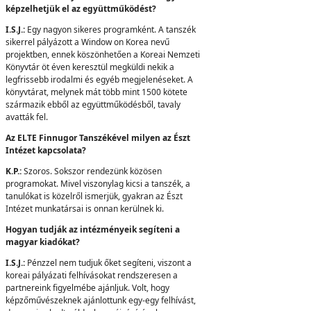
képzelhetjük el az együttműködést?
I.S.J.:
Egy nagyon sikeres programként. A tanszék
sikerrel pályázott a Window on Korea nevű
projektben, ennek köszönhetően a Koreai Nemzeti
Könyvtár öt éven keresztül megküldi nekik a
legfrissebb irodalmi és egyéb megjelenéseket. A
könyvtárat, melynek mát több mint 1500 kötete
származik ebből az együttműködésből, tavaly
avatták fel.
Az ELTE Finnugor Tanszékével milyen az Észt
Intézet kapcsolata?
K.P.:
Szoros. Sokszor rendezünk közösen
programokat. Mivel viszonylag kicsi a tanszék, a
tanulókat is közelről ismerjük, gyakran az Észt
Intézet munkatársai is onnan kerülnek ki.
Hogyan tudják az intézményeik segíteni a
magyar kiadókat?
I.S.J.:
Pénzzel nem tudjuk őket segíteni, viszont a
koreai pályázati felhívásokat rendszeresen a
partnereink figyelmébe ajánljuk. Volt, hogy
képzőművészeknek ajánlottunk egy-egy felhívást,