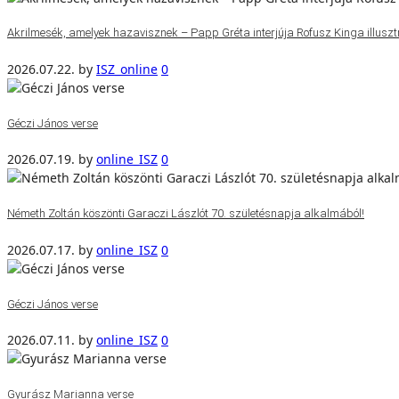
Akrilmesék, amelyek hazavisznek – Papp Gréta interjúja Rofusz Kinga illuszt
2026.07.22.
by
ISZ_online
0
Géczi János verse
2026.07.19.
by
online_ISZ
0
Németh Zoltán köszönti Garaczi Lászlót 70. születésnapja alkalmából!
2026.07.17.
by
online_ISZ
0
Géczi János verse
2026.07.11.
by
online_ISZ
0
Gyurász Marianna verse