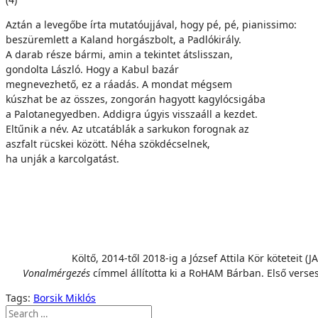
Aztán a levegőbe írta mutatóujjával, hogy pé, pé, pianissimo:
beszüremlett a Kaland horgászbolt, a Padlókirály.
A darab része bármi, amin a tekintet átslisszan,
gondolta László. Hogy a Kabul bazár
megnevezhető, ez a ráadás. A mondat mégsem
kúszhat be az összes, zongorán hagyott kagylócsigába
a Palotanegyedben. Addigra úgyis visszaáll a kezdet.
Eltűnik a név. Az utcatáblák a sarkukon forognak az
aszfalt rücskei között. Néha szökdécselnek,
ha unják a karcolgatást.
Költő, 2014-től 2018-ig a József Attila Kör kötetei
Vonalmérgezés
címmel állította ki a RoHAM Bárban. Első verse
Tags:
Borsik Miklós