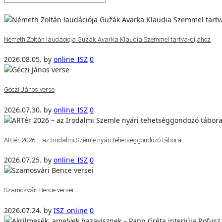
Németh Zoltán laudációja Gužák Avarka Klaudia Szemmel tartva-díjához
2026.08.05.
by
online_ISZ
0
Géczi János verse
2026.07.30.
by
online_ISZ
0
ARTér 2026 – az Irodalmi Szemle nyári tehetséggondozó tábora
2026.07.25.
by
online_ISZ
0
Szamosvári Bence versei
2026.07.24.
by
ISZ_online
0