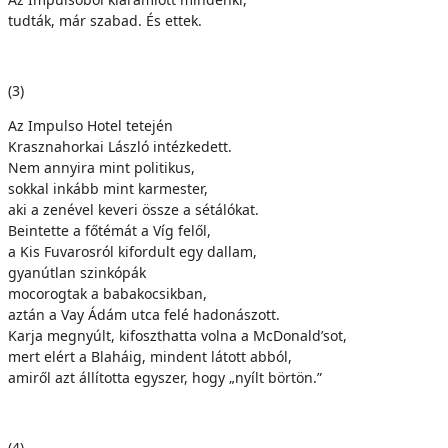
tudták, már szabad. És ettek.
(3)
Az Impulso Hotel tetején
Krasznahorkai László intézkedett.
Nem annyira mint politikus,
sokkal inkább mint karmester,
aki a zenével keveri össze a sétálókat.
Beintette a főtémát a Víg felől,
a Kis Fuvarosról kifordult egy dallam,
gyanútlan szinkópák
mocorogtak a babakocsikban,
aztán a Vay Ádám utca felé hadonászott.
Karja megnyúlt, kifoszthatta volna a McDonald’sot,
mert elért a Blaháig, mindent látott abból,
amiről azt állította egyszer, hogy „nyílt börtön.”
(4)