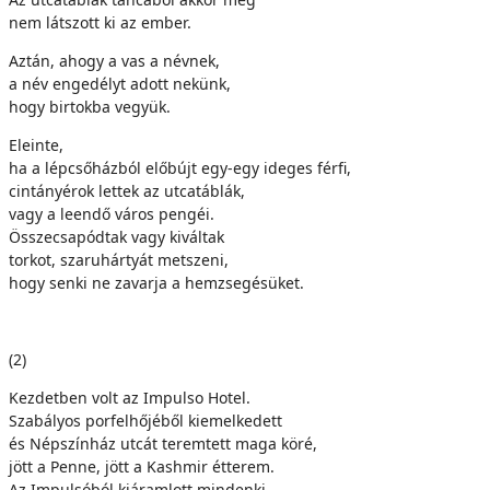
nem látszott ki az ember.
Aztán, ahogy a vas a névnek,
a név engedélyt adott nekünk,
hogy birtokba vegyük.
Eleinte,
ha a lépcsőházból előbújt egy-egy ideges férfi,
cintányérok lettek az utcatáblák,
vagy a leendő város pengéi.
Összecsapódtak vagy kiváltak
torkot, szaruhártyát metszeni,
hogy senki ne zavarja a hemzsegésüket.
(2)
Kezdetben volt az Impulso Hotel.
Szabályos porfelhőjéből kiemelkedett
és Népszínház utcát teremtett maga köré,
jött a Penne, jött a Kashmir étterem.
Az Impulsóból kiáramlott mindenki,