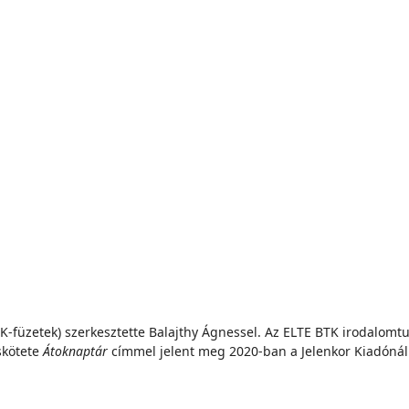
t (JAK-füzetek) szerkesztette Balajthy Ágnessel. Az ELTE BTK irodalo
skötete
Átoknaptár
címmel jelent meg 2020-ban a Jelenkor Kiadónál. 