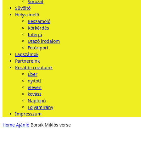
Sorozat
Süvöltő
Helyszínelő
Beszámoló
Körkérdés
Interjú
Utazó irodalom
Fotóriport
Lapszámok
Partnereink
Korábbi rovataink
Éber
nyitott
eleven
kovász
Naplopó
Folyamirány
Impresszum
Home
Ajánló
Borsik Miklós verse