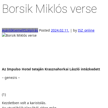
Borsik Miklós verse
Ajánló
Kiemelt
Szépírás
Posted
2024.02.11.
|
by
ISZ_online
Az Impulso Hotel tetején Krasznahorkai László intézkedett
– genezis –
(1)
Kezdetben volt a karistolás.
Az utcatáblák táncából akkor még