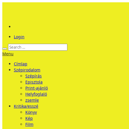
Login
Menu
Címlap
Szépirodalom
Szépírás
Episztola
Print-ajánló
Helyfoglaló
zsemle
Kritika/esszé
Könyv
Kép
Film