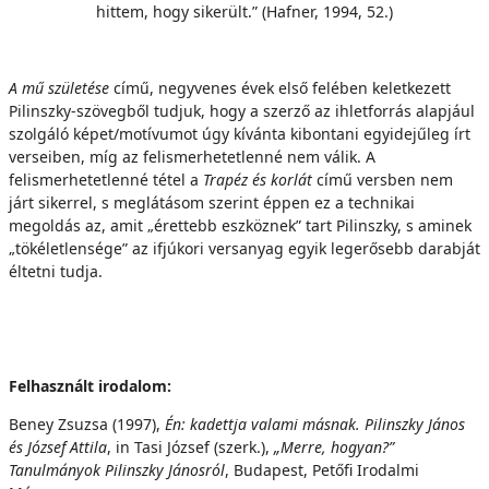
hittem, hogy sikerült.” (Hafner, 1994, 52.)
A mű születése
című, negyvenes évek első felében keletkezett
Pilinszky-szövegből tudjuk, hogy a szerző az ihletforrás alapjául
szolgáló képet/motívumot úgy kívánta kibontani egyidejűleg írt
verseiben, míg az felismerhetetlenné nem válik. A
felismerhetetlenné tétel a
Trapéz és korlát
című versben nem
járt sikerrel, s meglátásom szerint éppen ez a technikai
megoldás az, amit „érettebb eszköznek” tart Pilinszky, s aminek
„tökéletlensége” az ifjúkori versanyag egyik legerősebb darabját
éltetni tudja.
Felhasznált irodalom:
Beney Zsuzsa (1997),
Én: kadettja valami másnak. Pilinszky János
és József Attila
, in Tasi József (szerk.),
„Merre, hogyan?”
Tanulmányok Pilinszky Jánosról
, Budapest, Petőfi Irodalmi