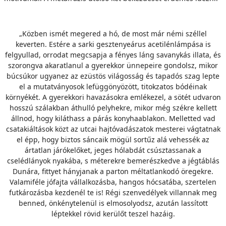
„Közben ismét megered a hó, de most már némi széllel
keverten. Estére a sarki gesztenyeárus acetilénlámpása is
felgyullad, orrodat megcsapja a fényes láng savanykás illata, és
szorongva akaratlanul a gyerekkor ünnepeire gondolsz, mikor
búcsúkor ugyanez az ezüstös világosság és tapadós szag lepte
el a mutatványosok lefüggönyözött, titokzatos bódéinak
környékét. A gyerekkori havazásokra emlékezel, a sötét udvaron
hosszú szálakban áthulló pelyhekre, mikor még székre kellett
állnod, hogy kiláthass a párás konyhaablakon. Melletted vad
csatakiáltások közt az utcai hajtóvadászatok mesterei vágtatnak
el épp, hogy biztos sáncaik mögül sortűz alá vehessék az
ártatlan járókelőket, jeges hólabdát csúsztassanak a
cselédlányok nyakába, s méterekre bemerészkedve a jégtáblás
Dunára, fittyet hányjanak a parton méltatlankodó öregekre.
Valamiféle jófajta vállalkozásba, hangos hócsatába, szertelen
futkározásba kezdenél te is! Régi szenvedélyek villannak meg
benned, önkénytelenül is elmosolyodsz, azután lassított
léptekkel rövid kerülőt teszel hazáig.