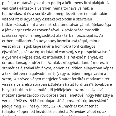
pilléit, a mutatványosokban pedig a költemény lírai alakjait. A
vad csatakiáltások a versben néma tornává válnak, a
hajtóvadászat és a sortűz által megidézett harci metaforakör
viszont itt is ugyanúgy összekapcsolódik a szertelen
futkározással, mint a vers akrobatamutatványának játékossága
a játék agresszív visszavonásával. A rövidpróza második
szakasza kijelöli a megszólított alak térbeli pozícióját is. Az
otthoni csillagtérkép ugyanúgy kozmikussá tágul, mint a
versbéli csillagok képe (akár a homlokra font csillagos
éjszakáról, akár az ég korlátairól van szó), s e perspektíva ismét
a gyermeki képzeletet, az intellektuális reflexió hiányát, az
öntudatlanságot idézi fel. Az alak „kifogyhatatlanul” mereszti
szemét az éjszakai látványra, ebben az időtlen állapotban képes
a tekintetben megalvadni az éj (vagy az éjben megalvadni a
szem). A szöveg végén megjelenő hátat fordítás motívuma tér
vissza a vers első sorában („Sötéten hátat forditasz”), továbbá e
helyütt bukkan fel a múló idő jelölőjeként az óra is. Az alvás
mozzanatával záródó rövidpróza teszi lehetővé, hogy Pilinszky a
verset 1942 és 1943 fordulóján „félálomszerű rögtönzésként”
jelölje meg. (Pilinszky, 1995, 32.) A
Trapéz és korlát
tehát
tulajdonképpen ott kezdődik el, ahol a
December
véget ér, az