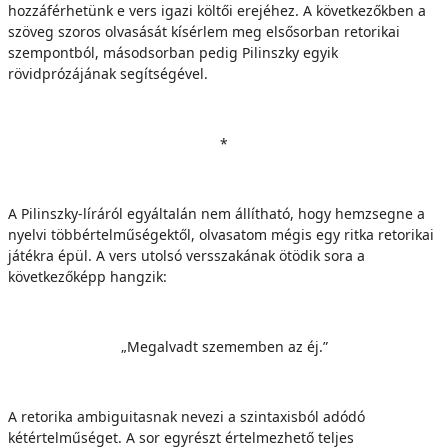
hozzáférhetünk e vers igazi költői erejéhez. A következőkben a
szöveg szoros olvasását kísérlem meg elsősorban retorikai
szempontból, másodsorban pedig Pilinszky egyik
rövidprózájának segítségével.
*
A Pilinszky-líráról egyáltalán nem állítható, hogy hemzsegne a
nyelvi többértelműségektől, olvasatom mégis egy ritka retorikai
játékra épül. A vers utolsó versszakának ötödik sora a
következőképp hangzik:
„Megalvadt szememben az éj.”
A retorika ambiguitasnak nevezi a szintaxisból adódó
kétértelműséget. A sor egyrészt értelmezhető teljes