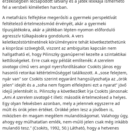
érzékiségben lecsapódott látvány és a játék lexikája ismerhető
fel a versbeli kíméletlen harcban.
A metafrázis felfejtése megerősíti a gyermeki perspektívát
feltételező értelmezésmód érvényét, akár a gyermeki
típusjátékokra, akár a játékban lépten-nyomon előforduló
agresszív túlkapásokra gondolunk. A vers
keletkezéstörténetének körülményeire tehát következtethetünk
a kisprózai szövegből, viszont az ambiguitas kapcsán nem
hallgatható el, hogy Pilinszky gyanúperrel kezelte a szintaktikai
kettősségeket. Erre csak egy példát említenék:
A szerelem
sivataga
című vers angol nyersfordításakor Csokits János egy
hasonló retorikai kétértelműséggel találkozott. A „sose felejtem,
nyár van” sor Csokits szerint egyaránt hangsúlyozhatja az „örök
jelen” idejét és a „soha nem fogom elfelejteni ezt a nyarat” jövő
idejű jelentését is. Pilinszky a következőket írja Csokits Jánosnak:
„Ami
A szerelem sivatagá
-t illeti: második értelmezésed a helyes.
Egy olyan fekvésben azonban, mely a jelennek egyszerre ad
múlt és örök jelen értéket. Örökké jelen lesz a jövőben is,
miközben én magam megélem mulandóságomat. Valahogy úgy,
ahogy egy múlhatatlan emlék, nem-múló jelen csak még inkább
mulandó tesz.” (Csokits, 1992, 50.) Látható, hogy a hetvenes