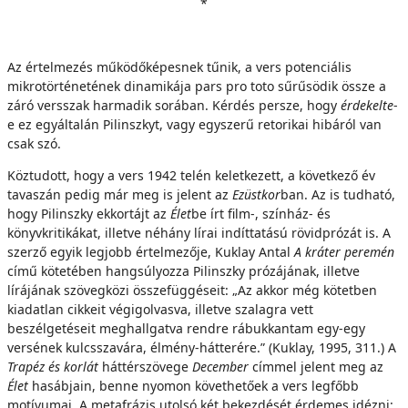
*
Az értelmezés működőképesnek tűnik, a vers potenciális
mikrotörténetének dinamikája pars pro toto sűrűsödik össze a
záró versszak harmadik sorában. Kérdés persze, hogy
érdekelte
-
e ez egyáltalán Pilinszkyt, vagy egyszerű retorikai hibáról van
csak szó.
Köztudott, hogy a vers 1942 telén keletkezett, a következő év
tavaszán pedig már meg is jelent az
Ezüstkor
ban. Az is tudható,
hogy Pilinszky ekkortájt az
Élet
be írt film-, színház- és
könyvkritikákat, illetve néhány lírai indíttatású rövidprózát is. A
szerző egyik legjobb értelmezője, Kuklay Antal
A kráter peremén
című kötetében hangsúlyozza Pilinszky prózájának, illetve
lírájának szövegközi összefüggéseit: „Az akkor még kötetben
kiadatlan cikkeit végigolvasva, illetve szalagra vett
beszélgetéseit meghallgatva rendre rábukkantam egy-egy
versének kulcsszavára, élmény-hátterére.” (Kuklay, 1995, 311.) A
Trapéz és korlát
háttérszövege
December
címmel jelent meg az
Élet
hasábjain, benne nyomon követhetőek a vers legfőbb
motívumai. A metafrázis utolsó két bekezdését érdemes idézni: