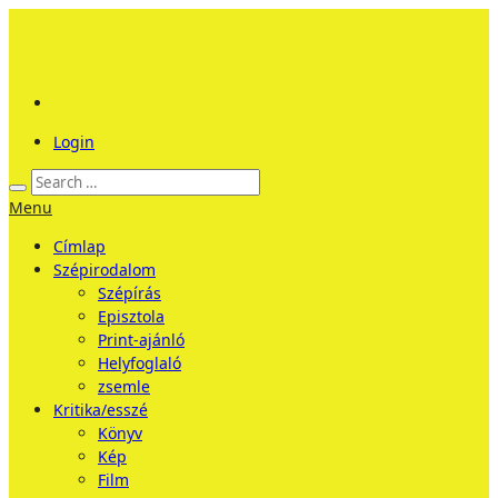
Login
Menu
Címlap
Szépirodalom
Szépírás
Episztola
Print-ajánló
Helyfoglaló
zsemle
Kritika/esszé
Könyv
Kép
Film