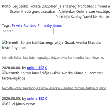
Költő. Legutóbbi kötete 2022-ben jelent meg
Módosítás
címmel a
Scolar Kiadó gondozásában. A Jelenkor Online szerkesztője.
Portréját Szalay Dávid készítette.
Tags:
Fekete Richárd
Pilinszky János
Németh Zoltán kiállításmegnyitója Gužák Avarka Klaudia festményeihez
2026.08.08.
by
online_ISZ
0
Németh Zoltán laudációja Gužák Avarka Klaudia Szemmel tartva-díjához
2026.08.05.
by
online_ISZ
0