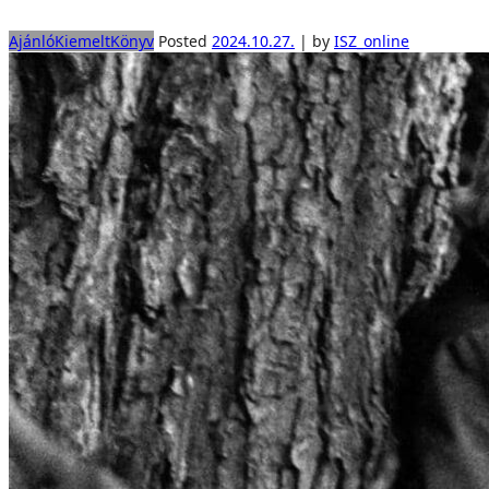
Ajánló
Kiemelt
Könyv
Posted
2024.10.27.
|
by
ISZ_online