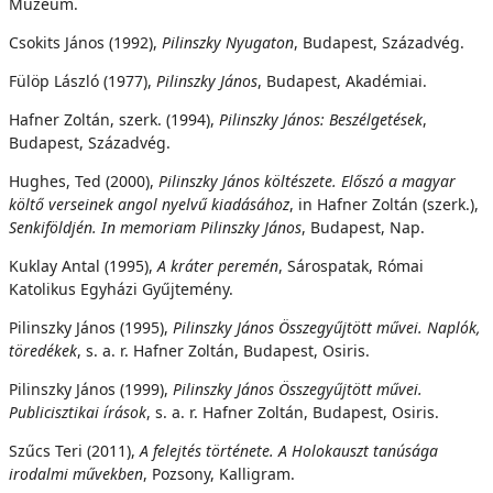
Múzeum.
Csokits János (1992),
Pilinszky Nyugaton
, Budapest, Századvég.
Fülöp László (1977),
Pilinszky János
, Budapest, Akadémiai.
Hafner Zoltán, szerk. (1994),
Pilinszky János: Beszélgetések
,
Budapest, Századvég.
Hughes, Ted (2000),
Pilinszky János költészete. Előszó a magyar
költő verseinek angol nyelvű kiadásához
, in Hafner Zoltán (szerk.),
Senkiföldjén. In memoriam Pilinszky János
, Budapest, Nap.
Kuklay Antal (1995),
A kráter peremén
, Sárospatak, Római
Katolikus Egyházi Gyűjtemény.
Pilinszky János (1995),
Pilinszky János Összegyűjtött művei. Naplók,
töredékek
, s. a. r. Hafner Zoltán, Budapest, Osiris.
Pilinszky János (1999),
Pilinszky János Összegyűjtött művei.
Publicisztikai írások
, s. a. r. Hafner Zoltán, Budapest, Osiris.
Szűcs Teri (2011),
A felejtés története. A Holokauszt tanúsága
irodalmi művekben
, Pozsony, Kalligram.