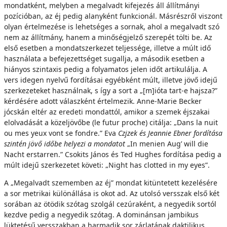
mondatként, melyben a megalvadt kifejezés áll állítmányi
pozícióban, az éj pedig alanyként funkcionál. Másrészről viszont
olyan értelmezése is lehetséges a sornak, ahol a megalvadt szó
nem az állítmány, hanem a minőségjelző szerepét tölti be. Az
első esetben a mondatszerkezet teljessége, illetve a múlt idő
használata a befejezettséget sugallja, a második esetben a
hiányos szintaxis pedig a folyamatos jelen időt artikulálja. A
vers idegen nyelvű fordításai egyébként múlt, illetve jövő idejű
szerkezeteket használnak, s így a sort a „[m]ióta tart-e hajsza?”
kérdésére adott válaszként értelmezik. Anne-Marie Becker
jócskán eltér az eredeti mondattól, amikor a szemek éjszakai
elolvadását a közeljövőbe (le futur proche) citálja: „Dans la nuit
ou mes yeux vont se fondre.” Eva
Czjzek és Jeannie Ebner fordítása
szintén jövő időbe helyezi a mondatot
„In menien Aug’ will die
Nacht erstarren.” Csokits János és Ted Hughes fordítása pedig a
múlt idejű szerkezetet követi: „Night has clotted in my eyes”.
A „Megalvadt szememben az éj” mondat kitüntetett kezelésére
a sor metrikai különállása is okot ad. Az utolsó versszak első két
sorában az ötödik szótag szolgál cezúraként, a negyedik sortól
kezdve pedig a negyedik szótag. A dominánsan jambikus
lüktetésű versszakban a harmadik sor zárlatának daktilikus