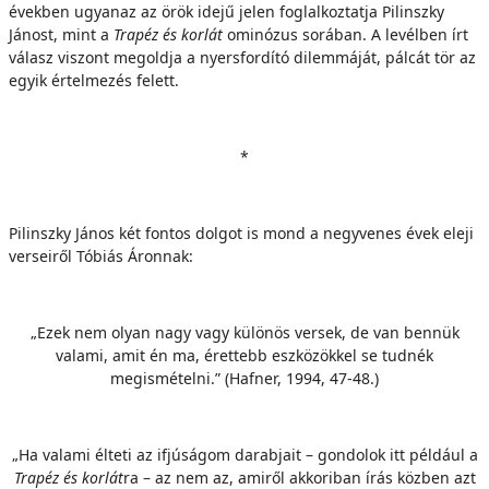
években ugyanaz az örök idejű jelen foglalkoztatja Pilinszky
Jánost, mint a
Trapéz és korlát
ominózus sorában. A levélben írt
válasz viszont megoldja a nyersfordító dilemmáját, pálcát tör az
egyik értelmezés felett.
*
Pilinszky János két fontos dolgot is mond a negyvenes évek eleji
verseiről Tóbiás Áronnak:
„Ezek nem olyan nagy vagy különös versek, de van bennük
valami, amit én ma, érettebb eszközökkel se tudnék
megismételni.” (Hafner, 1994, 47-48.)
„Ha valami élteti az ifjúságom darabjait – gondolok itt például a
Trapéz és korlát
ra – az nem az, amiről akkoriban írás közben azt