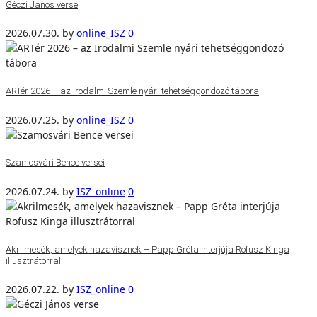
Géczi János verse
2026.07.30.
by
online_ISZ
0
ARTér 2026 – az Irodalmi Szemle nyári tehetséggondozó tábora
2026.07.25.
by
online_ISZ
0
Szamosvári Bence versei
2026.07.24.
by
ISZ_online
0
Akrilmesék, amelyek hazavisznek – Papp Gréta interjúja Rofusz Kinga
illusztrátorral
2026.07.22.
by
ISZ_online
0