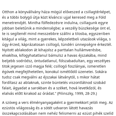
Otthon a könyvállvány háza mögül előveszed a csillagtérképet,
és a többi bolygó útja közt kíváncsi ujjal keresed meg a Föld
menetrendjét. Mintha fölfedezésre indulna, csillagunk egyre
jobban beletűnik a mindenségbe; a veszély büszkesége önt el,
te is segítenél mind messzebbre szállni a tilosba, egyszeriben
kitágul a világ, mint a gyerekes, képzeletbeli utazások világa, s
úgy érzed, káprázatosan csillogó, tündéri ünnepségre érkeztél.
Nyitott ablakodon át kihajolsz a parttalan hullámverésbe,
elvakítva, kifogyhatatlanul bámulsz a havas éjszakába, mind
beljebb sodródsz, öntudatlanul, fölszabadultan, egy veszélyes
titok jegesen izzó magja felé; csillogó foszlányai, ismeretlen
égövek megfejthetetlen, konokul ismétlődő üzenetei. Sokára
tudsz csak megválni az éjszakai látványtól, s mikor hátat
fordítasz az ablaknak, szinte büntetés viszontlátnod szobád
falait, ágyadat a sarokban és a széket, hová levetkőzöl, és
elalvás előtt kirakod az órádat.” (Pilinszky, 1999, 28-29.)
A szöveg a vers élményanyagaként a gyermekkort jelöli meg. Az
ezüstös világosság és a sötét udvaron látott havazás
összekapcsolásában nem nehéz felismerni az ezüst pihék szelíd