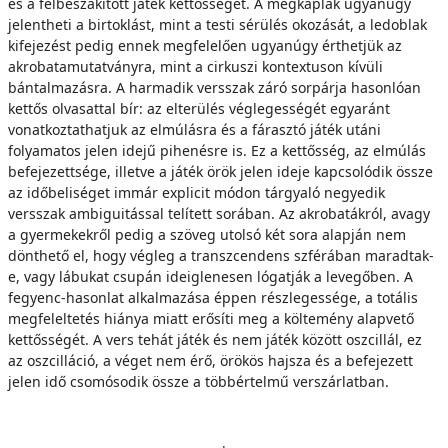
és a félbeszakított játék kettősségét. A megkaplak ugyanúgy
jelentheti a birtoklást, mint a testi sérülés okozását, a ledoblak
kifejezést pedig ennek megfelelően ugyanúgy érthetjük az
akrobatamutatványra, mint a cirkuszi kontextuson kívüli
bántalmazásra. A harmadik versszak záró sorpárja hasonlóan
kettős olvasattal bír: az elterülés véglegességét egyaránt
vonatkoztathatjuk az elmúlásra és a fárasztó játék utáni
folyamatos jelen idejű pihenésre is. Ez a kettősség, az elmúlás
befejezettsége, illetve a játék örök jelen ideje kapcsolódik össze
az időbeliséget immár explicit módon tárgyaló negyedik
versszak ambiguitással telített sorában. Az akrobatákról, avagy
a gyermekekről pedig a szöveg utolsó két sora alapján nem
dönthető el, hogy végleg a transzcendens szférában maradtak-
e, vagy lábukat csupán ideiglenesen lógatják a levegőben. A
fegyenc-hasonlat alkalmazása éppen részlegessége, a totális
megfeleltetés hiánya miatt erősíti meg a költemény alapvető
kettősségét. A vers tehát játék és nem játék között oszcillál, ez
az oszcilláció, a véget nem érő, örökös hajsza és a befejezett
jelen idő csomósodik össze a többértelmű verszárlatban.