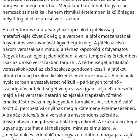
pörgése is idegennek hat. Megállapítható tehát, hogy a sor
nemcsak szintaktikai, hanem ritmikai értelemben is különleges
helyet foglal el az utolsó versszakban.
Ha a légtornász mutatványhoz kapcsolódó játékosság
metaforikáját követjük végig a versben, a játék mozzanatának
folyamatos visszavonását figyelhetjük meg. A játék az első
három versszakban mindig a térhez kapcsolódik folyamatos
(tegyük hozzá: éjjeli) jelen időben, a vers temporális értelemben
csak az utolsó versszakban tágul ki. A térbeliséget artikuláló
versszakok közül az első szakasz gondosan készíti a játékot
átható boldog bizalom kizökkenésének mozzanatát. A második
nyolc sorban a veszélyérzet nélküli – párkányon történő –
szaladgálás önfeledtségét vonja vissza (gáncsolja el) a beszélő,
majd a két versszak határán az éjszaka trapézain történő
emelkedést nevezi meg kegyetlen tornaként. A „rebbenő való”
fölött új perspektívák nyílnak meg a költemény értelmezésében.
A trapéz itt
lendíti át
a verset a transzcendens szférába,
folyamatosan megidézve a halál képzetkörét. A szűkülő arc képe
ugyanúgy utalhat a térbeliségre, mint az elmúlásra. A
„megkaplak és ledoblak” már egyazon időben mozgatja a zajló