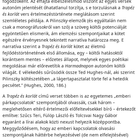
fogódzóként. Az effajta elbeszélésmód viszont az egyes versek
autonóm jelentését óhatatlanul torzítja, s e torzulásnak a
Trapéz
és korlát
vers értelmezéstörténete meglátásom szerint
szemléletes példája. A Pilinszky-elemzők (és egyáltalán nem
csak a monográfusokról van szó) a szöveg költői potenciálját
egyöntetűen elismerik, ám elemzési szempontjaikat a kötet
egészére érvényesnek tekintett narratíva határozza meg. E
narratíva szerint a
Trapéz és korlát
kötet az életmű
fejlődéstörténetének első állomása, egy – költői hatásoktól
korántsem mentes – előzetes állapot, melynek egyes poétikai
megoldásai már előrevetítik a
Harmadnapon
autonóm költői
világát. E vélekedés sűrűsödik össze Ted Hughes-nál, aki szerint
Pilinszky költészetében „a lágertapasztalat törte fel a hetedik
pecsétet.” (Hughes, 2000, 186.)
A
Trapéz és korlát
című verset többen is az egyetemes „emberi
párkapcsolatok” szempontjából olvassák, csak három –
meglehetősen eltérő értelmezői előfeltevésekkel bíró – értekezőt
említve: Szűcs Teri, Fülöp László és Tolcsvai Nagy Gábor
egyaránt a lírai alakok közti nexust helyezik középpontba.
Meggyőződésem, hogy az emberi kapcsolatok olvasási
szempontjának háttérbe helyezésével (de nem elfelejtésével)