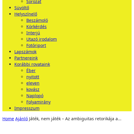
Sorozat
Süvöltő
Helyszínelő
Beszámoló
Körkérdés
Interjú
Utazó irodalom
Fotóriport
Lapszámok
Partnereink
Korábbi rovataink
Éber
nyitott
eleven
kovász
Naplopó
Folyamirány
Impresszum
Home
Ajánló
Játék, nem játék – Az ambiguitas retorikája a...