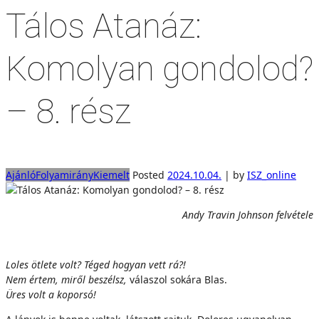
Tálos Atanáz:
Komolyan gondolod?
– 8. rész
Ajánló
Folyamirány
Kiemelt
Posted
2024.10.04.
|
by
ISZ_online
Andy Travin Johnson felvétele
Loles ötlete volt? Téged hogyan vett rá?!
Nem értem, miről beszélsz,
válaszol sokára Blas.
Üres volt a koporsó!