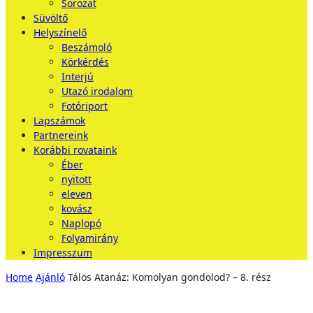
Sorozat
Süvöltő
Helyszínelő
Beszámoló
Körkérdés
Interjú
Utazó irodalom
Fotóriport
Lapszámok
Partnereink
Korábbi rovataink
Éber
nyitott
eleven
kovász
Naplopó
Folyamirány
Impresszum
Home
Ajánló
Tálos Atanáz: Komolyan gondolod? – 8. rész