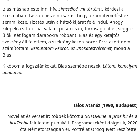
Blas másnap este inni hív.
Elmeséled, mi történ
t?, kérdezi a
kocsmában. Lassan hiszem csak el, hogy a kamutemetéshez
semmi köze. Fizetés után a hátsó kijárat felé indul. Ahogy
kilépek a sikátorba, valami pofán csap, forróság önt el, seggre
ülök. Két fogam darabokra robbant. Blas és egy kétajtós
szekrény áll felettem, a szekrény kezén boxer. Erre azért nem
számítottam.
Bemutatom Pedrót, az unokatestvéremet,
mondja
Blas.
Kiköpöm a fogszilánkokat, Blas szemébe nézek.
Látom, komolyan
gondolod.
Tálos Atanáz (1990, Budapest)
Novellát és verset ír; többek között a
SZIFONline
, a
prae.hu
és a
K
ULTer.hu
felületein publikált. Programozóként dolgozik, 2020
óta Németországban él. Portréját Ördög Ivett készítette.