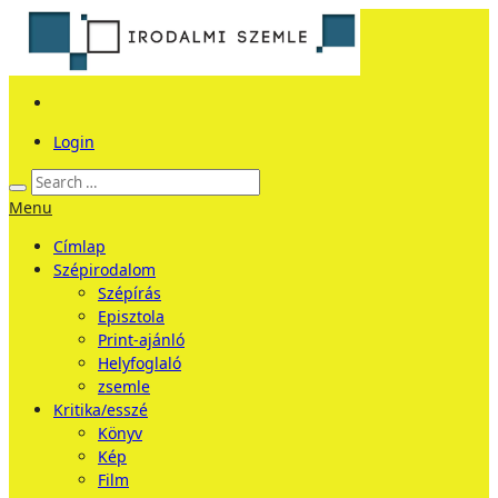
Login
Menu
Címlap
Szépirodalom
Szépírás
Episztola
Print-ajánló
Helyfoglaló
zsemle
Kritika/esszé
Könyv
Kép
Film