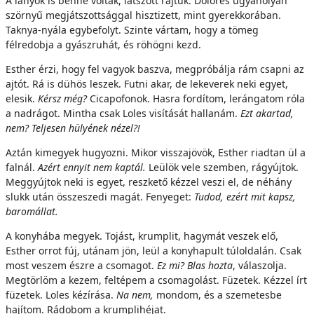
A lányok is benne voltak, látszott rajtuk. Dolores ugyanolyan
szörnyű megjátszottsággal hisztizett, mint gyerekkorában.
Taknya-nyála egybefolyt. Szinte vártam, hogy a tömeg
félredobja a gyászruhát, és röhögni kezd.
Esther érzi, hogy fel vagyok baszva, megpróbálja rám csapni az
ajtót. Rá is dühös leszek. Futni akar, de lekeverek neki egyet,
elesik.
Kérsz még?
Cicapofonok. Hasra fordítom, lerángatom róla
a nadrágot. Mintha csak Loles visítását hallanám.
Ezt akartad,
nem? Teljesen hülyének nézel?!
Aztán kimegyek hugyozni. Mikor visszajövök, Esther riadtan ül a
falnál.
Azért ennyit nem kaptál.
Leülök vele szemben, rágyújtok.
Meggyújtok neki is egyet, reszkető kézzel veszi el, de néhány
slukk után összeszedi magát. Fenyeget:
Tudod, ezért mit kapsz,
baromállat.
A konyhába megyek. Tojást, krumplit, hagymát veszek elő,
Esther orrot fúj, utánam jön, leül a konyhapult túloldalán. Csak
most veszem észre a csomagot.
Ez mi? Blas hozta
, válaszolja.
Megtörlöm a kezem, feltépem a csomagolást. Füzetek. Kézzel írt
füzetek. Loles kézírása.
Na nem,
mondom, és a szemetesbe
hajítom. Rádobom a krumplihéjat.