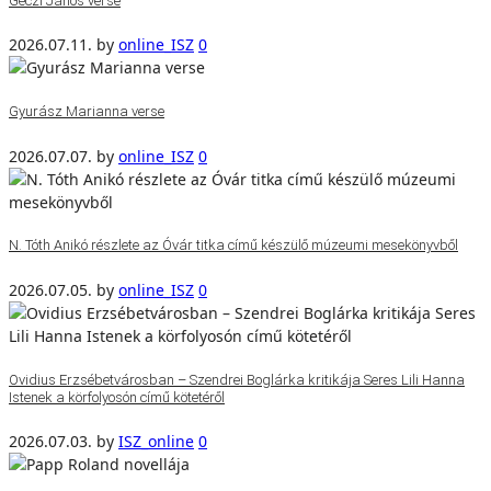
Géczi János verse
2026.07.11.
by
online_ISZ
0
Gyurász Marianna verse
2026.07.07.
by
online_ISZ
0
N. Tóth Anikó részlete az Óvár titka című készülő múzeumi mesekönyvből
2026.07.05.
by
online_ISZ
0
Ovidius Erzsébetvárosban – Szendrei Boglárka kritikája Seres Lili Hanna
Istenek a körfolyosón című kötetéről
2026.07.03.
by
ISZ_online
0