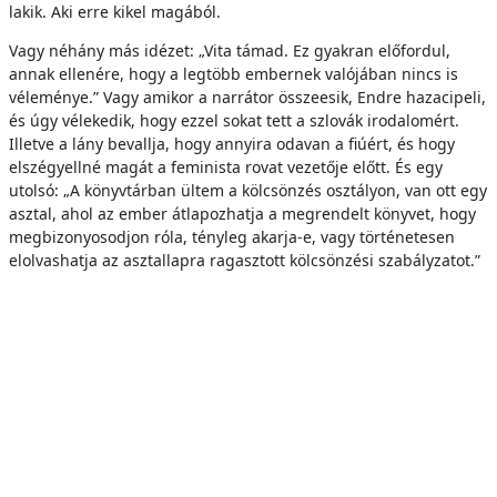
lakik. Aki erre kikel magából.
Vagy néhány más idézet: „Vita támad. Ez gyakran előfordul,
annak ellenére, hogy a legtöbb embernek valójában nincs is
véleménye.” Vagy amikor a narrátor összeesik, Endre hazacipeli,
és úgy vélekedik, hogy ezzel sokat tett a szlovák irodalomért.
Illetve a lány bevallja, hogy annyira odavan a fiúért, és hogy
elszégyellné magát a feminista rovat vezetője előtt. És egy
utolsó: „A könyvtárban ültem a kölcsönzés osztályon, van ott egy
asztal, ahol az ember átlapozhatja a megrendelt könyvet, hogy
megbizonyosodjon róla, tényleg akarja-e, vagy történetesen
elolvashatja az asztallapra ragasztott kölcsönzési szabályzatot.”