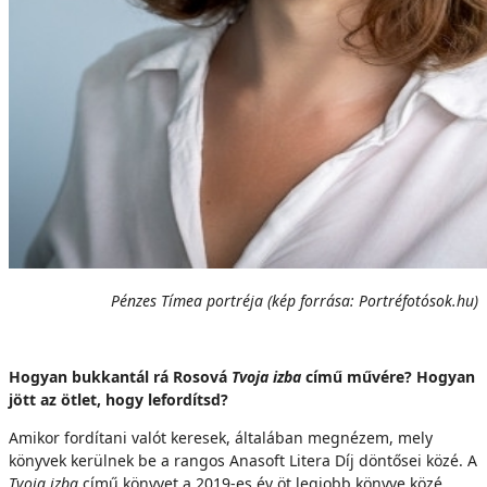
Pénzes Tímea portréja (kép forrása: Portréfotósok.hu)
Hogyan bukkantál rá Rosová
Tvoja izba
című művére? Hogyan
jött az ötlet, hogy lefordítsd?
Amikor fordítani valót keresek, általában megnézem, mely
könyvek kerülnek be a rangos Anasoft Litera Díj döntősei közé. A
Tvoja izba
című könyvet a 2019-es év öt legjobb könyve közé