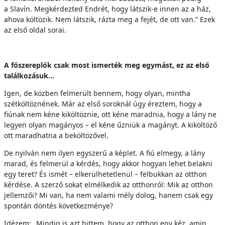
a Slavín. Megkérdezted Endrét, hogy látszik-e innen az a ház,
ahova költözik. Nem látszik, rázta meg a fejét, de ott van.” Ezek
az első oldal sorai.
A főszereplők csak most ismerték meg egymást, ez az első
találkozásuk…
Igen, de közben felmerült bennem, hogy olyan, mintha
szétköltöznének. Már az első soroknál úgy éreztem, hogy a
fiúnak nem kéne kiköltöznie, ott kéne maradnia, hogy a lány ne
legyen olyan magányos – el kéne űzniük a magányt. A kiköltöző
ott maradhatna a beköltözővel.
De nyilván nem ilyen egyszerű a képlet. A fiú elmegy, a lány
marad, és felmerül a kérdés, hogy akkor hogyan lehet belakni
egy teret? És ismét – elkerülhetetlenül – felbukkan az otthon
kérdése. A szerző sokat elmélkedik az otthonról: Mik az otthon
jellemzői? Mi van, ha nem valami mély dolog, hanem csak egy
spontán döntés következménye?
Idézem: „Mindig is azt hittem, hogy az otthon egy kéz, amin