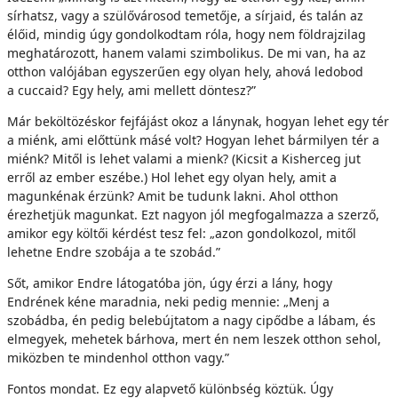
sírhatsz, vagy a szülővárosod temetője, a sírjaid, és talán az
élőid, mindig úgy gondolkodtam róla, hogy nem földrajzilag
meghatározott, hanem valami szimbolikus. De mi van, ha az
otthon valójában egyszerűen egy olyan hely, ahová ledobod
a cuccaid? Egy hely, ami mellett döntesz?”
Már beköltözéskor fejfájást okoz a lánynak, hogyan lehet egy tér
a miénk, ami előttünk másé volt? Hogyan lehet bármilyen tér a
miénk? Mitől is lehet valami a mienk? (Kicsit a Kisherceg jut
erről az ember eszébe.) Hol lehet egy olyan hely, amit a
magunkénak érzünk? Amit be tudunk lakni. Ahol otthon
érezhetjük magunkat. Ezt nagyon jól megfogalmazza a szerző,
amikor egy költői kérdést tesz fel: „azon gondolkozol, mitől
lehetne Endre szobája a te szobád.”
Sőt, amikor Endre látogatóba jön, úgy érzi a lány, hogy
Endrének kéne maradnia, neki pedig mennie: „Menj a
szobádba, én pedig belebújtatom a nagy cipődbe a lábam, és
elmegyek, mehetek bárhova, mert én nem leszek otthon sehol,
miközben te mindenhol otthon vagy.”
Fontos mondat. Ez egy alapvető különbség köztük. Úgy