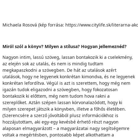
Michaela Rosová (kép forrása: https://www.citylife.sk/literarna-akci
Miről szól a könyv? Milyen a stílusa? Hogyan jellemeznéd?
Nagyon intim, lassú szöveg, lassan bontakozik ki a cselekmény,
az elején sok az utalás, és nem is mindig tudtam
megkapaszkodni a szövegben. De hát az utalások azért
utalások, hogy ne legyenek konkrétan kimondva, és ne legyenek
konkrétan lefordítva. Végül is azt is szerettem, hogy még nem
igazán tudok eligazodni a szövegben, hogy fokozatosan
bontakozik ki előttem, még nem tudom hova rakni a
szereplőket. Aztán szépen lassan körvonalazódott, hogy ki
milyen szerepet játszik a könyvben, illetve a főhős életében.
(Szerencsére a szerző jóvoltából plusz információkhoz is
hozzájutottam, aki egy-egy kevésbé érhető részt nagyon
alaposan elmagyarázott – a magyarázatai nagy segítségemre
voltak a megértésben, pontosabb képet alkothattam a