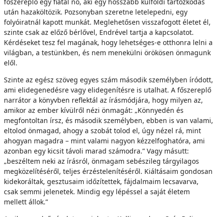
főszereplő egy fiatal nő, aki egy hosszabb külföldi tartózkodás
után hazaköltözik. Pozsonyban szeretne letelepedni, egy
folyóiratnál kapott munkát. Meglehetősen visszafogott életet él,
szinte csak az előző bérlővel, Endrével tartja a kapcsolatot.
Kérdéseket tesz fel magának, hogy lehetséges-e otthonra lelni a
világban, a testünkben, és nem menekülni örökösen önmagunk
elől.
Szinte az egész szöveg egyes szám második személyben íródott,
ami elidegenedésre vagy elidegenítésre is utalhat. A főszereplő
narrátor a könyvben reflektál az írásmódjára, hogy milyen az,
amikor az ember kívülről nézi önmagát: „Könnyedén és
megfontoltan írsz, és második személyben, ebben is van valami,
eltolod önmagad, ahogy a szobát tolod el, úgy nézel rá, mint
ahogyan magadra – mint valami nagyon kézzelfoghatóra, ami
azonban egy kicsit távoli marad számodra.” Vagy másutt:
„beszéltem neki az írásról, önmagam sebészileg tárgyilagos
megközelítéséről, teljes érzéstelenítéséről. Kiáltásaim gondosan
kidekoráltak, gesztusaim időzítettek, fájdalmaim lecsavarva,
csak semmi jelenetek. Mindig egy lépéssel a saját életem
mellett állok.”