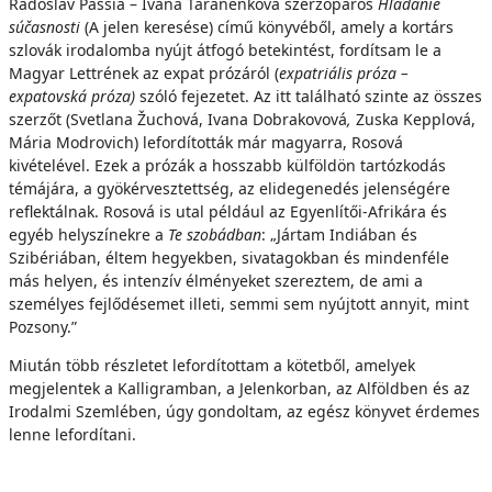
Radoslav Passia – Ivana Taranenková szerzőpáros
Hľadanie
súčasnosti
(A jelen keresése) című könyvéből, amely a kortárs
szlovák irodalomba nyújt átfogó betekintést, fordítsam le a
Magyar Lettrének az expat prózáról (
expatriális próza –
expatovská próza)
szóló fejezetet. Az itt található szinte az összes
szerzőt (Svetlana Žuchová, Ivana Dobrakovová
,
Zuska Kepplová,
Mária Modrovich) lefordították már magyarra, Rosová
kivételével. Ezek a prózák a hosszabb külföldön tartózkodás
témájára, a gyökérvesztettség, az elidegenedés jelenségére
reflektálnak. Rosová is utal például az Egyenlítői-Afrikára és
egyéb helyszínekre a
Te szobádban
: „Jártam Indiában és
Szibériában, éltem hegyekben, sivatagokban és mindenféle
más helyen, és intenzív élményeket szereztem, de ami a
személyes fejlődésemet illeti, semmi sem nyújtott annyit, mint
Pozsony.”
Miután több részletet lefordítottam a kötetből, amelyek
megjelentek a Kalligramban, a Jelenkorban, az Alföldben és az
Irodalmi Szemlében, úgy gondoltam, az egész könyvet érdemes
lenne lefordítani.