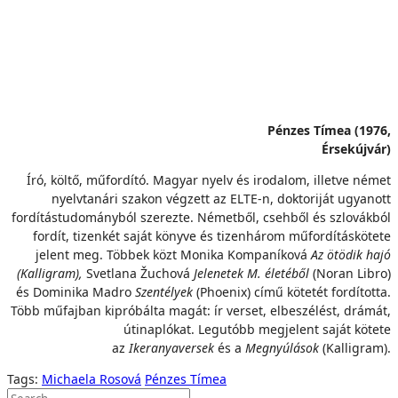
Pénzes Tímea (1976,
Érsekújvár)
Író, költő, műfordító. Magyar nyelv és irodalom, illetve német
nyelvtanári szakon végzett az ELTE-n, doktoriját ugyanott
fordítástudományból szerezte. Németből, csehből és szlovákból
fordít, tizenkét saját könyve és tizenhárom műfordításkötete
jelent meg. Többek közt Monika Kompaníková
Az ötödik hajó
(Kalligram),
Svetlana Žuchová
Jelenetek M. életéből
(Noran Libro)
és
Dominika Madro
Szentélyek
(Phoenix) című kötetét fordította.
Több műfajban kipróbálta magát: ír verset, elbeszélést, drámát,
útinaplókat. Legutóbb megjelent saját kötete
az
Ikeranyaversek
és a
Megnyúlások
(Kalligram).
Tags:
Michaela Rosová
Pénzes Tímea