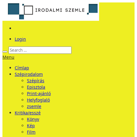
Login
Menu
Címlap
Szépirodalom
Szépírás
Episztola
Print-ajánló
Helyfoglaló
zsemle
Kritika/esszé
Könyv
Kép
Film