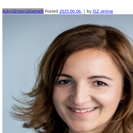
Ajánló
Interjú
Kiemelt
Posted
2025.06.06.
|
by
ISZ_online