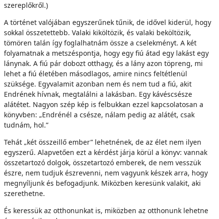
szereplőkről.)
A történet valójában egyszerűnek tűnik, de idővel kiderül, hogy
sokkal összetettebb. Valaki kiköltözik, és valaki beköltözik,
tömören talán így foglalhatnám össze a cselekményt. A két
folyamatnak a metszéspontja, hogy egy fiú átad egy lakást egy
lánynak. A fiú pár dobozt otthagy, és a lány azon töpreng, mi
lehet a fiú életében másodlagos, amire nincs feltétlenül
szüksége. Egyvalamit azonban nem és nem tud a fiú, akit
Endrének hívnak, megtalálni a lakásban. Egy kávéscsésze
alátétet. Nagyon szép kép is felbukkan ezzel kapcsolatosan a
könyvben: „Endrénél a csésze, nálam pedig az alátét, csak
tudnám, hol.”
Tehát „két összeillő ember” lehetnének, de az élet nem ilyen
egyszerű. Alapvetően ezt a kérdést járja körül a könyv: vannak
összetartozó dolgok, összetartozó emberek, de nem vesszük
észre, nem tudjuk észrevenni, nem vagyunk készek arra, hogy
megnyíljunk és befogadjunk. Miközben keresünk valakit, aki
szerethetne.
És keressük az otthonunkat is, miközben az otthonunk lehetne