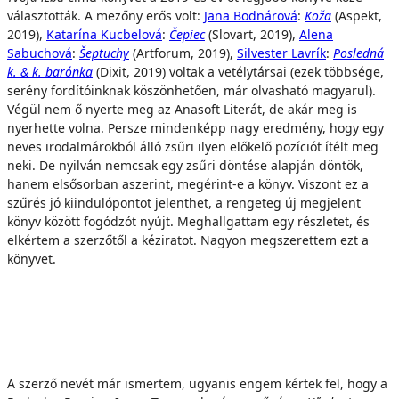
választották. A mezőny erős volt:
Jana Bodnárová
:
Koža
(Aspekt,
2019),
Katarína Kucbelová
:
Čepiec
(Slovart, 2019),
Alena
Sabuchová
:
Šeptuchy
(Artforum, 2019),
Silvester Lavrík
:
Posledná
k. & k. barónka
(Dixit, 2019) voltak a vetélytársai (ezek többsége,
serény fordítóinknak köszönhetően, már olvasható magyarul).
Végül nem ő nyerte meg az Anasoft Literát, de akár meg is
nyerhette volna. Persze mindenképp nagy eredmény, hogy egy
neves irodalmárokból álló zsűri ilyen előkelő pozíciót ítélt meg
neki. De nyilván nemcsak egy zsűri döntése alapján döntök,
hanem elsősorban aszerint, megérint-e a könyv. Viszont ez a
szűrés jó kiindulópontot jelenthet, a rengeteg új megjelent
könyv között fogódzót nyújt. Meghallgattam egy részletet, és
elkértem a szerzőtől a kéziratot. Nagyon megszerettem ezt a
könyvet.
A szerző nevét már ismertem, ugyanis engem kértek fel, hogy a