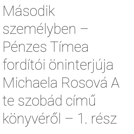
Második
személyben –
Pénzes Tímea
fordítói öninterjúja
Michaela Rosová A
te szobád című
könyvéről – 1. rész