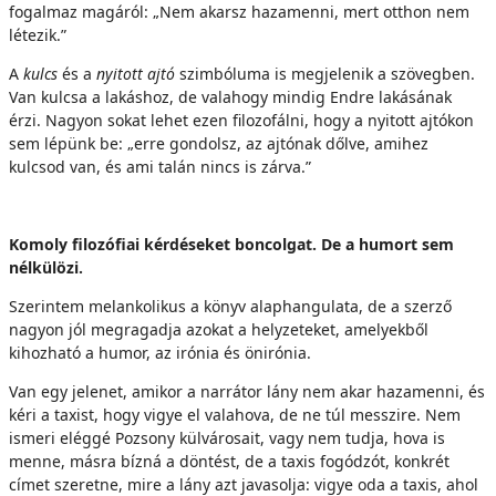
fogalmaz magáról: „Nem akarsz hazamenni, mert otthon nem
létezik.”
A
kulcs
és a
nyitott ajtó
szimbóluma is megjelenik a szövegben.
Van kulcsa a lakáshoz, de valahogy mindig Endre lakásának
érzi. Nagyon sokat lehet ezen filozofálni, hogy a nyitott ajtókon
sem lépünk be: „erre gondolsz, az ajtónak dőlve, amihez
kulcsod van, és ami talán nincs is zárva.”
Komoly filozófiai kérdéseket boncolgat. De a humort sem
nélkülözi.
Szerintem melankolikus a könyv alaphangulata, de a szerző
nagyon jól megragadja azokat a helyzeteket, amelyekből
kihozható a humor, az irónia és önirónia.
Van egy jelenet, amikor a narrátor lány nem akar hazamenni, és
kéri a taxist, hogy vigye el valahova, de ne túl messzire. Nem
ismeri eléggé Pozsony külvárosait, vagy nem tudja, hova is
menne, másra bízná a döntést, de a taxis fogódzót, konkrét
címet szeretne, mire a lány azt javasolja: vigye oda a taxis, ahol