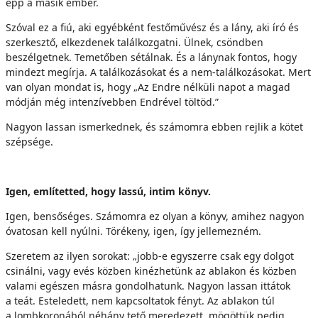
épp a másik ember.
Szóval ez a fiú, aki egyébként festőművész és a lány, aki író és
szerkesztő, elkezdenek találkozgatni. Ülnek, csöndben
beszélgetnek. Temetőben sétálnak. És a lánynak fontos, hogy
mindezt megírja. A találkozásokat és a nem-találkozásokat. Mert
van olyan mondat is, hogy „Az Endre nélküli napot a magad
módján még intenzívebben Endrével töltöd.”
Nagyon lassan ismerkednek, és számomra ebben rejlik a kötet
szépsége.
Igen, említetted, hogy lassú, intim könyv.
Igen, bensőséges. Számomra ez olyan a könyv, amihez nagyon
óvatosan kell nyúlni. Törékeny, igen, így jellemezném.
Szeretem az ilyen sorokat: „jobb-e egyszerre csak egy dolgot
csinálni, vagy evés közben kinézhetünk az ablakon és közben
valami egészen másra gondolhatunk. Nagyon lassan ittátok
a teát. Esteledett, nem kapcsoltatok fényt. Az ablakon túl
a lombkoronából néhány tető meredezett, mögöttük pedig