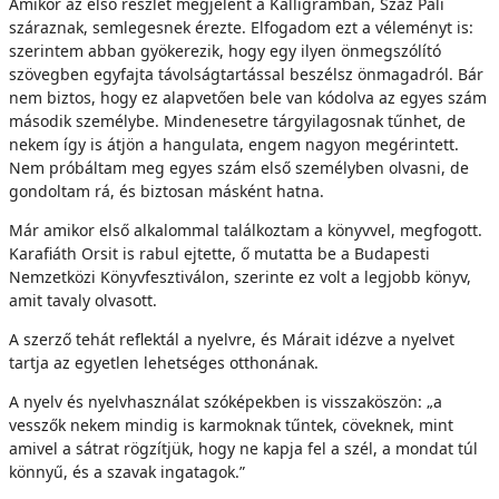
Amikor az első részlet megjelent a Kalligramban, Száz Pali
száraznak, semlegesnek érezte. Elfogadom ezt a véleményt is:
szerintem abban gyökerezik, hogy egy ilyen önmegszólító
szövegben egyfajta távolságtartással beszélsz önmagadról. Bár
nem biztos, hogy ez alapvetően bele van kódolva az egyes szám
második személybe. Mindenesetre tárgyilagosnak tűnhet, de
nekem így is átjön a hangulata, engem nagyon megérintett.
Nem próbáltam meg egyes szám első személyben olvasni, de
gondoltam rá, és biztosan másként hatna.
Már amikor első alkalommal találkoztam a könyvvel, megfogott.
Karafiáth Orsit is rabul ejtette, ő mutatta be a Budapesti
Nemzetközi Könyvfesztiválon, szerinte ez volt a legjobb könyv,
amit tavaly olvasott.
A szerző tehát reflektál a nyelvre, és Márait idézve a nyelvet
tartja az egyetlen lehetséges otthonának.
A nyelv és nyelvhasználat szóképekben is visszaköszön: „a
vesszők nekem mindig is karmoknak tűntek, cöveknek, mint
amivel a sátrat rögzítjük, hogy ne kapja fel a szél, a mondat túl
könnyű, és a szavak ingatagok.”