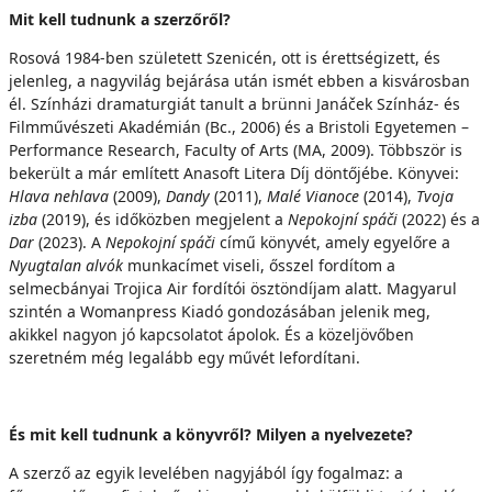
Mit kell tudnunk a szerzőről?
Rosová 1984-ben született Szenicén, ott is érettségizett, és
jelenleg, a nagyvilág bejárása után ismét ebben a kisvárosban
él. Színházi dramaturgiát tanult a brünni Janáček Színház- és
Filmművészeti Akadémián (Bc., 2006) és a Bristoli Egyetemen –
Performance Research, Faculty of Arts (MA, 2009). Többször is
bekerült a már említett Anasoft Litera Díj döntőjébe. Könyvei:
Hlava nehlava
(2009),
Dandy
(2011),
Malé Vianoce
(2014),
Tvoja
izba
(2019), és időközben megjelent a
Nepokojní spáči
(2022) és a
Dar
(2023). A
Nepokojní spáči
című könyvét, amely egyelőre a
Nyugtalan alvók
munkacímet viseli, ősszel fordítom a
selmecbányai Trojica Air fordítói ösztöndíjam alatt. Magyarul
szintén a Womanpress Kiadó gondozásában jelenik meg,
akikkel nagyon jó kapcsolatot ápolok. És a közeljövőben
szeretném még legalább egy művét lefordítani.
És mit kell tudnunk a könyvről? Milyen a nyelvezete?
A szerző az egyik levelében nagyjából így fogalmaz: a