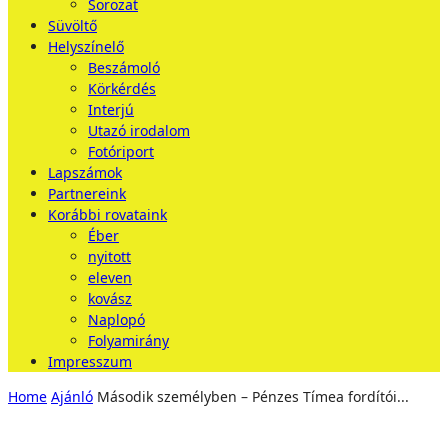
Sorozat
Süvöltő
Helyszínelő
Beszámoló
Körkérdés
Interjú
Utazó irodalom
Fotóriport
Lapszámok
Partnereink
Korábbi rovataink
Éber
nyitott
eleven
kovász
Naplopó
Folyamirány
Impresszum
Home
Ajánló
Második személyben – Pénzes Tímea fordítói...