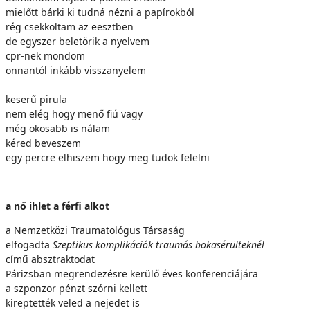
mielőtt bárki ki tudná nézni a papírokból
rég csekkoltam az eesztben
de egyszer beletörik a nyelvem
cpr-nek mondom
onnantól inkább visszanyelem
keserű pirula
nem elég hogy menő fiú vagy
még okosabb is nálam
kéred beveszem
egy percre elhiszem hogy meg tudok felelni
a nő ihlet a férfi alkot
a Nemzetközi Traumatológus Társaság
elfogadta
Szeptikus komplikációk traumás bokasérülteknél
című absztraktodat
Párizsban megrendezésre kerülő éves konferenciájára
a szponzor pénzt szórni kellett
kireptették veled a nejedet is