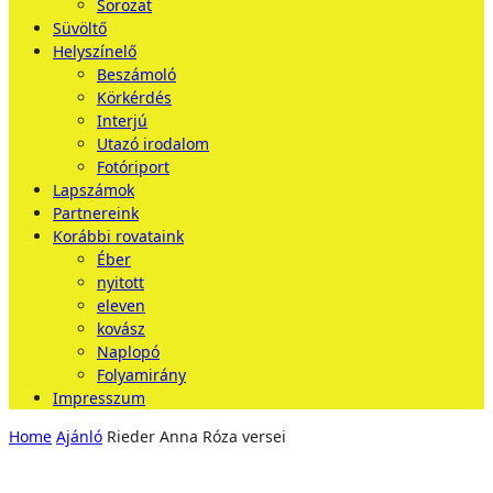
Sorozat
Süvöltő
Helyszínelő
Beszámoló
Körkérdés
Interjú
Utazó irodalom
Fotóriport
Lapszámok
Partnereink
Korábbi rovataink
Éber
nyitott
eleven
kovász
Naplopó
Folyamirány
Impresszum
Home
Ajánló
Rieder Anna Róza versei