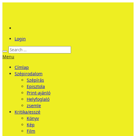
Login
Menu
Címlap
Szépirodalom
Szépírás
Episztola
Print-ajánló
Helyfoglaló
zsemle
Kritika/esszé
Könyv
Kép
Film