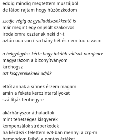
eddig mindig megtettem muszájból
de látod rajtam hogy húzódzkodom
szedje végig az gyulladáscsökkentő is
már megint egy önjelölt szakorvos
irodalomra osztanak neki dr-t
aztán oda van írva hány hét és nem tud olvasni
a belgyógyász kérte hogy inkább váltsak nurofenre
magyarázom a bizonyítványom
kiröhögsz
azt kisgyerekeknek adják
ettől annak a sínnek érzem magam
amin a fekete kerozintartályokat
szállítják ferihegyre
akárhányszor áthaladtok
mint tehetséges kisgyerek
kompenzálok stréberkedek
ha kérdezik felettem e/3-ban mennyi a crp-m
bemondom fejből a pontos értéket