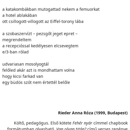
a katakombákban mutogattad nekem a femuorkat
a hotel ablakában
ott csillogott-villogott az Eiffel-torony lába
a szobaszervízt – pezsgőt jeget epret –
megrendeltem
a recepcióssal kedélyesen elcsevegtem
e/3-ban rólad
udvariasan mosolyogtál
felőled akár azt is mondhattam volna
hogy kicsi farkad van
egy büdös szót nem értettél belőle
Rieder Anna Róza (1999, Budapest)
Költő, pedagógus. Első kötete
Fehér nyár
címmel chapbook
formátumban olvasható.
Van olyan titán?
című verses regénye