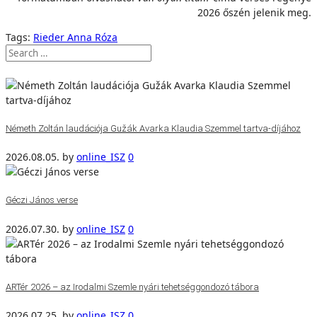
2026 őszén jelenik meg.
Tags:
Rieder Anna Róza
Németh Zoltán laudációja Gužák Avarka Klaudia Szemmel tartva-díjához
2026.08.05.
by
online_ISZ
0
Géczi János verse
2026.07.30.
by
online_ISZ
0
ARTér 2026 – az Irodalmi Szemle nyári tehetséggondozó tábora
2026.07.25.
by
online_ISZ
0