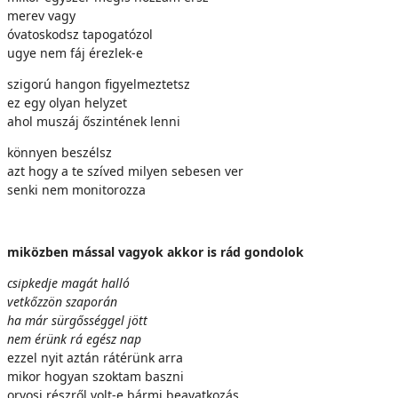
merev vagy
óvatoskodsz tapogatózol
ugye nem fáj érezlek-e
szigorú hangon figyelmeztetsz
ez egy olyan helyzet
ahol muszáj őszintének lenni
könnyen beszélsz
azt hogy a te szíved milyen sebesen ver
senki nem monitorozza
miközben mással vagyok akkor is rád gondolok
csipkedje magát halló
vetkőzzön szaporán
ha már sürgősséggel jött
nem érünk rá egész nap
ezzel nyit aztán rátérünk arra
mikor hogyan szoktam baszni
orvosi részről volt-e bármi beavatkozás