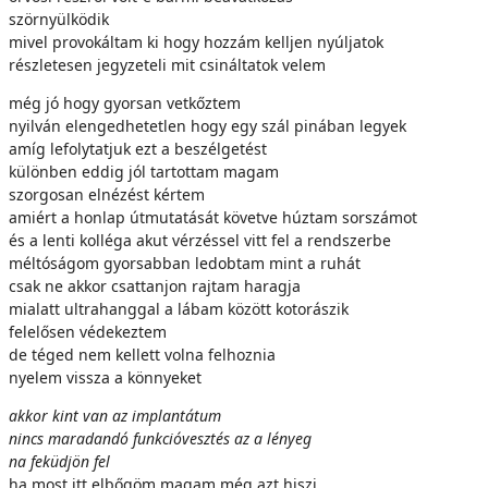
szörnyülködik
mivel provokáltam ki hogy hozzám kelljen nyúljatok
részletesen jegyzeteli mit csináltatok velem
még jó hogy gyorsan vetkőztem
nyilván elengedhetetlen hogy egy szál pinában legyek
amíg lefolytatjuk ezt a beszélgetést
különben eddig jól tartottam magam
szorgosan elnézést kértem
amiért a honlap útmutatását követve húztam sorszámot
és a lenti kolléga akut vérzéssel vitt fel a rendszerbe
méltóságom gyorsabban ledobtam mint a ruhát
csak ne akkor csattanjon rajtam haragja
mialatt ultrahanggal a lábam között kotorászik
felelősen védekeztem
de téged nem kellett volna felhoznia
nyelem vissza a könnyeket
akkor kint van az implantátum
nincs maradandó funkcióvesztés az a lényeg
na feküdjön fel
ha most itt elbőgöm magam még azt hiszi