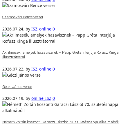
Szamosvári Bence versei
2026.07.24.
by
ISZ_online
0
Akrilmesék, amelyek hazavisznek – Papp Gréta interjúja Rofusz Kinga
illusztrátorral
2026.07.22.
by
ISZ_online
0
Géczi János verse
2026.07.19.
by
online_ISZ
0
Németh Zoltán köszönti Garaczi Lászlót 70. születésnapja alkalmából!