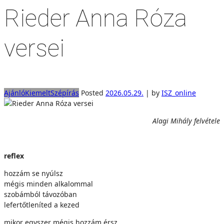
Rieder Anna Róza
versei
Ajánló
Kiemelt
Szépírás
Posted
2026.05.29.
|
by
ISZ_online
Alagi Mihály felvétele
reflex
hozzám se nyúlsz
mégis minden alkalommal
szobámból távozóban
lefertőtleníted a kezed
mikor egyszer mégis hozzám érsz