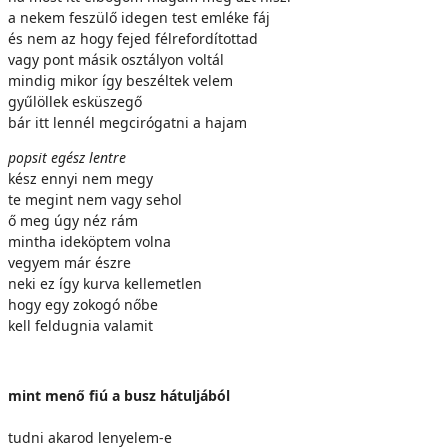
a nekem feszülő idegen test emléke fáj
és nem az hogy fejed félrefordítottad
vagy pont másik osztályon voltál
mindig mikor így beszéltek velem
gyűlöllek esküszegő
bár itt lennél megcirógatni a hajam
popsit egész lentre
kész ennyi nem megy
te megint nem vagy sehol
ő meg úgy néz rám
mintha ideköptem volna
vegyem már észre
neki ez így kurva kellemetlen
hogy egy zokogó nőbe
kell feldugnia valamit
mint menő fiú a busz hátuljából
tudni akarod lenyelem-e