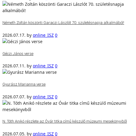
Németh Zoltán köszönti Garaczi Lászlót 70. születésnapja alkalmából!
2026.07.17.
by
online_ISZ
0
Géczi János verse
2026.07.11.
by
online_ISZ
0
Gyurász Marianna verse
2026.07.07.
by
online_ISZ
0
N. Tóth Anikó részlete az Óvár titka című készülő múzeumi mesekönyvből
2026.07.05.
by
online_ISZ
0