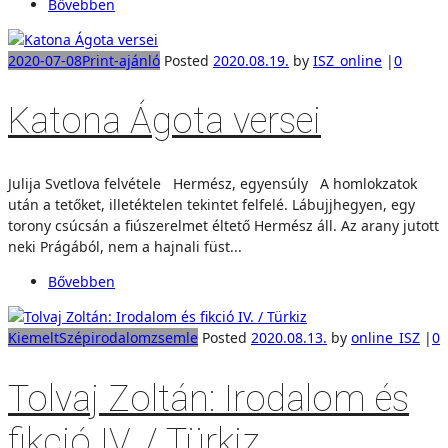
Bővebben
2020-07-08
Print-ajánló
Posted
2020.08.19.
by
ISZ_online
|
0
Katona Ágota versei
Julija Svetlova felvétele Hermész, egyensúly A homlokzatok
után a tetőket, illetéktelen tekintet felfelé. Lábujjhegyen, egy
torony csúcsán a fiúszerelmet éltető Hermész áll. Az arany jutott
neki Prágából, nem a hajnali füst...
Bővebben
Kiemelt
Szépirodalom
zsemle
Posted
2020.08.13.
by
online_ISZ
|
0
Tolvaj Zoltán: Irodalom és
fikció IV. / Türkiz