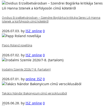
Ovidius Erzsébetvárosban – Szendrei Boglárka kritikája Seres Lili Hanna
Istenek a körfolyosón című kötetéről
2026.07.03.
by
ISZ_online
0
Papp Roland novellája
2026.07.02.
by
ISZ_online
0
Irodalmi Szemle 2026/7-8. (tartalom)
2026.07.01.
by
online_ISZ
0
Takács Nándor Bakonyicum című versciklusából
2026.06.28.
by
ISZ_online
0