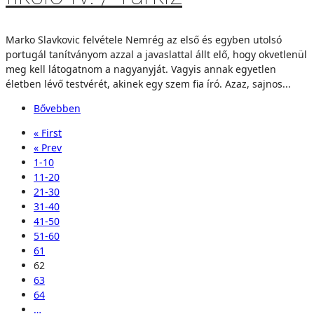
Marko Slavkovic felvétele Nemrég az első és egyben utolsó
portugál tanítványom azzal a javaslattal állt elő, hogy okvetlenül
meg kell látogatnom a nagyanyját. Vagyis annak egyetlen
életben lévő testvérét, akinek egy szem fia író. Azaz, sajnos...
Bővebben
« First
« Prev
1-10
11-20
21-30
31-40
41-50
51-60
61
62
63
64
…