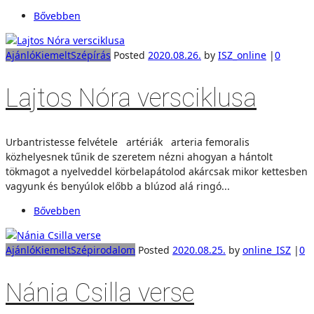
Bővebben
Ajánló
Kiemelt
Szépírás
Posted
2020.08.26.
by
ISZ_online
|
0
Lajtos Nóra versciklusa
Urbantristesse felvétele artériák arteria femoralis
közhelyesnek tűnik de szeretem nézni ahogyan a hántolt
tökmagot a nyelveddel körbelapátolod akárcsak mikor kettesben
vagyunk és benyúlok előbb a blúzod alá ringó...
Bővebben
Ajánló
Kiemelt
Szépirodalom
Posted
2020.08.25.
by
online_ISZ
|
0
Nánia Csilla verse