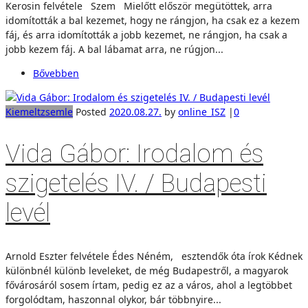
Kerosin felvétele Szem Mielőtt először megütöttek, arra
idomították a bal kezemet, hogy ne rángjon, ha csak ez a kezem
fáj, és arra idomították a jobb kezemet, ne rángjon, ha csak a
jobb kezem fáj. A bal lábamat arra, ne rúgjon...
Bővebben
Kiemelt
zsemle
Posted
2020.08.27.
by
online_ISZ
|
0
Vida Gábor: Irodalom és
szigetelés IV. / Budapesti
levél
Arnold Eszter felvétele Édes Néném, esztendők óta írok Kédnek
különbnél különb leveleket, de még Budapestről, a magyarok
fővárosáról sosem írtam, pedig ez az a város, ahol a legtöbbet
forgolódtam, haszonnal olykor, bár többnyire...