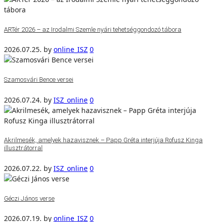
ARTér 2026 – az Irodalmi Szemle nyári tehetséggondozó tábora
2026.07.25.
by
online_ISZ
0
Szamosvári Bence versei
2026.07.24.
by
ISZ_online
0
Akrilmesék, amelyek hazavisznek – Papp Gréta interjúja Rofusz Kinga
illusztrátorral
2026.07.22.
by
ISZ_online
0
Géczi János verse
2026.07.19.
by
online_ISZ
0