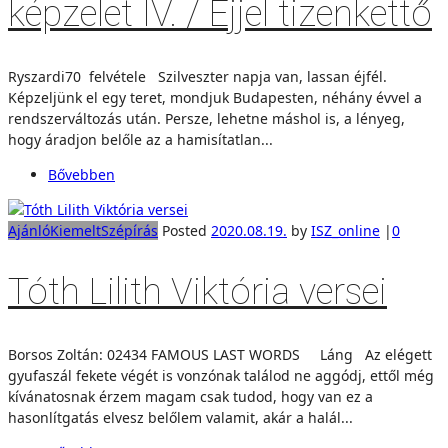
képzelet IV. / Éjjel tizenkettő
Ryszardi70 felvétele Szilveszter napja van, lassan éjfél.
Képzeljünk el egy teret, mondjuk Budapesten, néhány évvel a
rendszerváltozás után. Persze, lehetne máshol is, a lényeg,
hogy áradjon belőle az a hamisítatlan...
Bővebben
Ajánló
Kiemelt
Szépírás
Posted
2020.08.19.
by
ISZ_online
|
0
Tóth Lilith Viktória versei
Borsos Zoltán: 02434 FAMOUS LAST WORDS Láng Az elégett
gyufaszál fekete végét is vonzónak találod ne aggódj, ettől még
kívánatosnak érzem magam csak tudod, hogy van ez a
hasonlítgatás elvesz belőlem valamit, akár a halál...