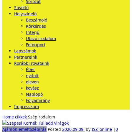
Sorozat
Süvöltő
Helyszínelő
Beszámoló
Körkérdés
Interjú
Utazó irodalom
Fotóriport
Lapszámok
Partnereink
Korábbi rovataink
Éber
nyitott
eleven
kovász
Naplopó
Folyamirány
Impresszum
Home
cikkek
Szépirodalom
Ajánló
Kiemelt
Szépírás
Posted
2020.09.09.
by
ISZ_online
|
0