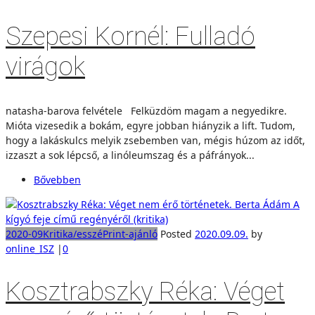
Szepesi Kornél: Fulladó
virágok
natasha-barova felvétele Felküzdöm magam a negyedikre.
Mióta vizesedik a bokám, egyre jobban hiányzik a lift. Tudom,
hogy a lakáskulcs melyik zsebemben van, mégis húzom az időt,
izzaszt a sok lépcső, a linóleumszag és a páfrányok...
Bővebben
2020-09
Kritika/esszé
Print-ajánló
Posted
2020.09.09.
by
online_ISZ
|
0
Kosztrabszky Réka: Véget