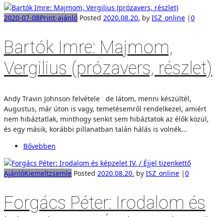
2020-07-08
Print-ajánló
Posted
2020.08.20.
by
ISZ_online
|
0
Bartók Imre: Majmom,
Vergilius (prózavers, részlet)
Andy Travin Johnson felvétele de látom, menni készültél,
Augustus, már úton is vagy, temetésemről rendelkezel, amiért
nem hibáztatlak, minthogy senkit sem hibáztatok az élők közül,
és egy másik, korábbi pillanatban talán hálás is volnék...
Bővebben
Ajánló
Kiemelt
zsemle
Posted
2020.08.20.
by
ISZ_online
|
0
Forgács Péter: Irodalom és