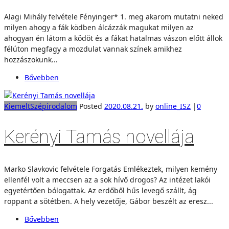
Alagi Mihály felvétele Fényinger* 1. meg akarom mutatni neked
milyen ahogy a fák ködben álcázzák magukat milyen az
ahogyan én látom a ködöt és a fákat hatalmas vászon előtt állok
félúton megfagy a mozdulat vannak színek amikhez
hozzászokunk...
Bővebben
Kiemelt
Szépirodalom
Posted
2020.08.21.
by
online_ISZ
|
0
Kerényi Tamás novellája
Marko Slavkovic felvétele Forgatás Emlékeztek, milyen kemény
ellenfél volt a meccsen az a sok hívő drogos? Az intézet lakói
egyetértően bólogattak. Az erdőből hűs levegő szállt, ág
roppant a sötétben. A hely vezetője, Gábor beszélt az eresz...
Bővebben