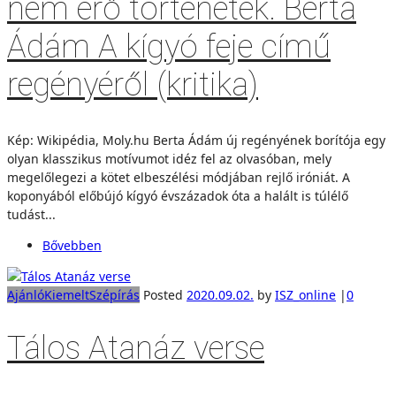
nem érő történetek. Berta
Ádám A kígyó feje című
regényéről (kritika)
Kép: Wikipédia, Moly.hu Berta Ádám új regényének borítója egy
olyan klasszikus motívumot idéz fel az olvasóban, mely
megelőlegezi a kötet elbeszélési módjában rejlő iróniát. A
koponyából előbújó kígyó évszázadok óta a halált is túlélő
tudást...
Bővebben
Ajánló
Kiemelt
Szépírás
Posted
2020.09.02.
by
ISZ_online
|
0
Tálos Atanáz verse