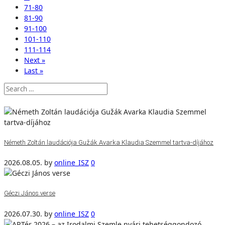
71-80
81-90
91-100
101-110
111-114
Next »
Last »
Németh Zoltán laudációja Gužák Avarka Klaudia Szemmel tartva-díjához
2026.08.05.
by
online_ISZ
0
Géczi János verse
2026.07.30.
by
online_ISZ
0