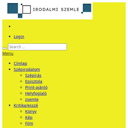
Login
Menu
Címlap
Szépirodalom
Szépírás
Episztola
Print-ajánló
Helyfoglaló
zsemle
Kritika/esszé
Könyv
Kép
Film