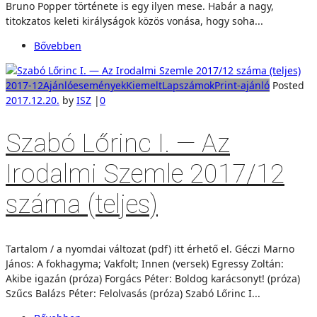
Bruno Popper története is egy ilyen mese. Habár a nagy,
titokzatos keleti királyságok közös vonása, hogy soha...
Bővebben
2017-12
Ajánló
események
Kiemelt
Lapszámok
Print-ajánló
Posted
2017.12.20.
by
ISZ
|
0
Szabó Lőrinc I. — Az
Irodalmi Szemle 2017/12
száma (teljes)
Tartalom / a nyomdai változat (pdf) itt érhető el. Géczi Marno
János: A fokhagyma; Vakfolt; Innen (versek) Egressy Zoltán:
Akibe igazán (próza) Forgács Péter: Boldog karácsonyt! (próza)
Szűcs Balázs Péter: Felolvasás (próza) Szabó Lőrinc I...