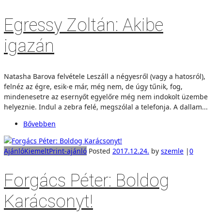
Egressy Zoltán: Akibe
igazán
Natasha Barova felvétele Leszáll a négyesről (vagy a hatosról),
felnéz az égre, esik-e már, még nem, de úgy tűnik, fog,
mindenesetre az esernyőt egyelőre még nem indokolt üzembe
helyeznie. Indul a zebra felé, megszólal a telefonja. A dallam...
Bővebben
Ajánló
Kiemelt
Print-ajánló
Posted
2017.12.24.
by
szemle
|
0
Forgács Péter: Boldog
Karácsonyt!