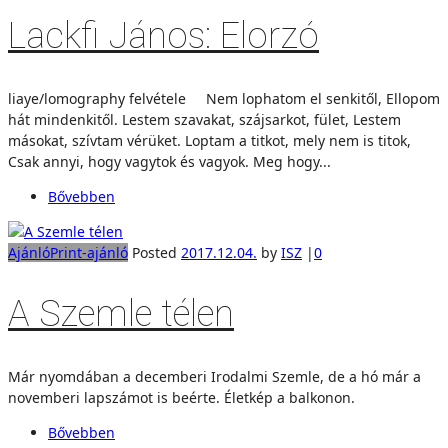
Lackfi János: Elorzó
liaye/lomography felvétele Nem lophatom el senkitől, Ellopom
hát mindenkitől. Lestem szavakat, szájsarkot, fület, Lestem
másokat, szívtam vérüket. Loptam a titkot, mely nem is titok,
Csak annyi, hogy vagytok és vagyok. Meg hogy...
Bővebben
Ajánló
Print-ajánló
Posted
2017.12.04.
by
ISZ
|
0
A Szemle télen
Már nyomdában a decemberi Irodalmi Szemle, de a hó már a
novemberi lapszámot is beérte. Életkép a balkonon.
Bővebben