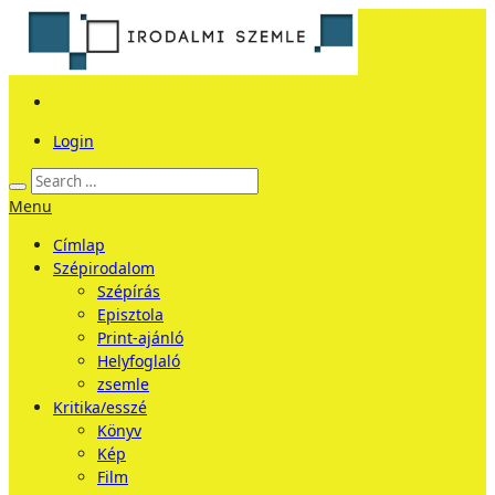
Login
Menu
Címlap
Szépirodalom
Szépírás
Episztola
Print-ajánló
Helyfoglaló
zsemle
Kritika/esszé
Könyv
Kép
Film