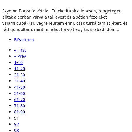
Szymon Burza felvétele Tülekedtünk a lépcsőn, rengetegen
álltak a sorban várva a tál levest és a sótlan főzeléket
valami cubákkal. Végre leültem enni, csak turkáltam az ételt, és
rád gondoltam, mint mindig, ha volt egy kis szabad időm...
Bővebben
« First
« Prev
1-10
11-20
21-30
31-40
41-50
51-60
61-70
71-80
81-90
91
92
93