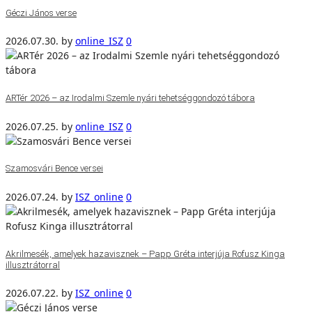
Géczi János verse
2026.07.30.
by
online_ISZ
0
ARTér 2026 – az Irodalmi Szemle nyári tehetséggondozó tábora
2026.07.25.
by
online_ISZ
0
Szamosvári Bence versei
2026.07.24.
by
ISZ_online
0
Akrilmesék, amelyek hazavisznek – Papp Gréta interjúja Rofusz Kinga
illusztrátorral
2026.07.22.
by
ISZ_online
0