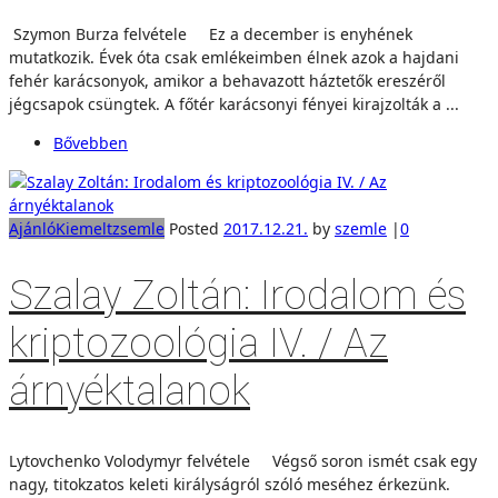
Szymon Burza felvétele Ez a december is enyhének
mutatkozik. Évek óta csak emlékeimben élnek azok a hajdani
fehér karácsonyok, amikor a behavazott háztetők ereszéről
jégcsapok csüngtek. A főtér karácsonyi fényei kirajzolták a ...
Bővebben
Ajánló
Kiemelt
zsemle
Posted
2017.12.21.
by
szemle
|
0
Szalay Zoltán: Irodalom és
kriptozoológia IV. / Az
árnyéktalanok
Lytovchenko Volodymyr felvétele Végső soron ismét csak egy
nagy, titokzatos keleti királyságról szóló meséhez érkezünk.