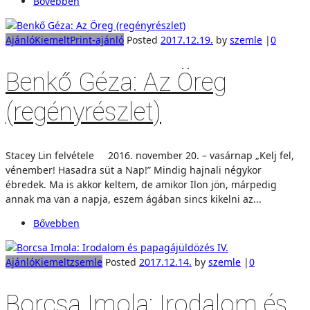
Bővebben
Ajánló
Kiemelt
Print-ajánló
Posted
2017.12.19.
by
szemle
|
0
Benkő Géza: Az Öreg
(regényrészlet)
Stacey Lin felvétele 2016. november 20. – vasárnap „Kelj fel,
vénember! Hasadra süt a Nap!” Mindig hajnali négykor
ébredek. Ma is akkor keltem, de amikor Ilon jön, márpedig
annak ma van a napja, eszem ágában sincs kikelni az...
Bővebben
Ajánló
Kiemelt
zsemle
Posted
2017.12.14.
by
szemle
|
0
Borcsa Imola: Irodalom és