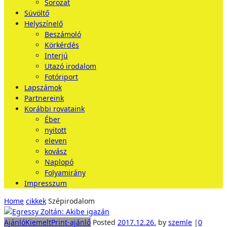
Sorozat
Süvöltő
Helyszínelő
Beszámoló
Körkérdés
Interjú
Utazó irodalom
Fotóriport
Lapszámok
Partnereink
Korábbi rovataink
Éber
nyitott
eleven
kovász
Naplopó
Folyamirány
Impresszum
Home
cikkek
Szépirodalom
Ajánló
Kiemelt
Print-ajánló
Posted
2017.12.26.
by
szemle
|
0