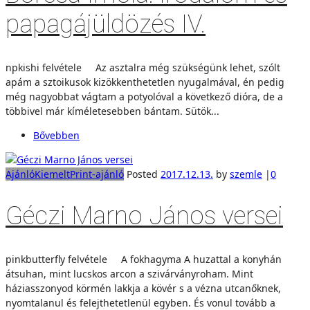
papagájüldözés IV.
npkishi felvétele Az asztalra még szükségünk lehet, szólt
apám a sztoikusok kizökkenthetetlen nyugalmával, én pedig
még nagyobbat vágtam a potyolóval a következő dióra, de a
többivel már kíméletesebben bántam. Sütök...
Bővebben
Ajánló
Kiemelt
Print-ajánló
Posted
2017.12.13.
by
szemle
|
0
Géczi Marno János versei
pinkbutterfly felvétele A fokhagyma A huzattal a konyhán
átsuhan, mint lucskos arcon a szivárványroham. Mint
háziasszonyod körmén lakkja a kövér s a vézna utcanőknek,
nyomtalanul és felejthetetlenül egyben. És vonul tovább a