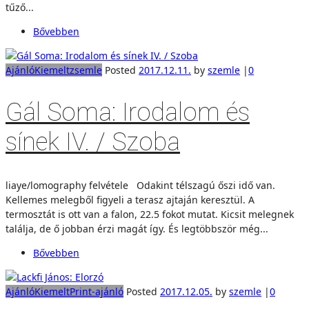
tűző...
Bővebben
Ajánló
Kiemelt
zsemle
Posted
2017.12.11.
by
szemle
|
0
Gál Soma: Irodalom és
sínek IV. / Szoba
liaye/lomography felvétele Odakint télszagú őszi idő van.
Kellemes melegből figyeli a terasz ajtaján keresztül. A
termosztát is ott van a falon, 22.5 fokot mutat. Kicsit melegnek
találja, de ő jobban érzi magát így. És legtöbbször még...
Bővebben
Ajánló
Kiemelt
Print-ajánló
Posted
2017.12.05.
by
szemle
|
0