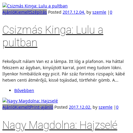
Ajánló
Kiemelt
Szépírás
Posted
2017.12.04.
by
szemle
|
0
Csizmás Kinga: Lulu a
pultban
Fekvőpult nálam Van ez a lámpa. Itt lóg a plafonon. Ha háttal
fekszem az ágyban, kinyújtott karral, pont meg tudom lökni.
Ilyenkor himbálózik egy picit. Pár száz forintos rizspapír, kábé
hetven centi átmérőjű, kissé tojásdad, törtfehér gömb. A...
Bővebben
Ajánló
Kiemelt
Print-ajánló
Posted
2017.12.02.
by
szemle
|
0
Nagy Magdolna: Hajzselé