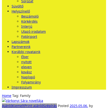
Sorozat
Süvöltő
Helyszínelő
Beszámoló
Körkérdés
Interjú
Utazó irodalom
Fotóriport
Lapszámok
Partnereink
Korábbi rovataink
Éber
nyitott
eleven
kovász
Naplopó
Folyamirány
Impresszum
Home
Tag: Family
Ajánló
Kiemelt
Print-ajánló
Szépírás
Posted
2025.05.06.
by