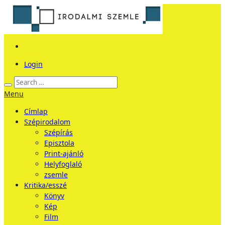
Login
Menu
Címlap
Szépirodalom
Szépírás
Episztola
Print-ajánló
Helyfoglaló
zsemle
Kritika/esszé
Könyv
Kép
Film