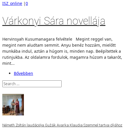
ISZ_online
|
0
Várkonyi Sára novellája
Hervinsyah Kusumanagara felvétele Megint reggel van,
megint nem aludtam semmit. Anyu benéz hozzám, mielőtt
munkába indul, aztán a húgom is, minden nap. Beépítettek a
rutinjukba. Az oldalamra fordulok, magamra húzom a takarót,
mint...
Bővebben
Németh Zoltán laudációja Gužák Avarka Klaudia Szemmel tartva-díjához