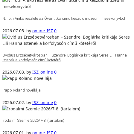
N. Tóth Anikó részlete az Óvár titka című készülő múzeumi mesekönyvből
2026.07.05.
by
online_ISZ
0
Ovidius Erzsébetvárosban – Szendrei Boglárka kritikája Seres Lili Hanna
Istenek a körfolyosón című kötetéről
2026.07.03.
by
ISZ_online
0
Papp Roland novellája
2026.07.02.
by
ISZ_online
0
Irodalmi Szemle 2026/7-8. (tartalom)
2026.07.01.
by
online_ISZ
0