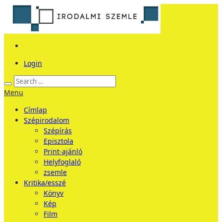
Login
Menu
Címlap
Szépirodalom
Szépírás
Episztola
Print-ajánló
Helyfoglaló
zsemle
Kritika/esszé
Könyv
Kép
Film