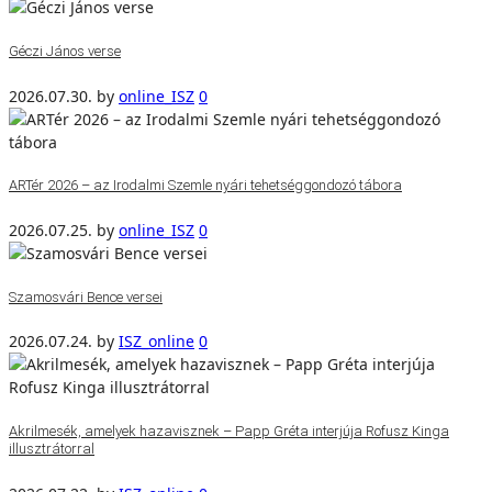
Géczi János verse
2026.07.30.
by
online_ISZ
0
ARTér 2026 – az Irodalmi Szemle nyári tehetséggondozó tábora
2026.07.25.
by
online_ISZ
0
Szamosvári Bence versei
2026.07.24.
by
ISZ_online
0
Akrilmesék, amelyek hazavisznek – Papp Gréta interjúja Rofusz Kinga
illusztrátorral