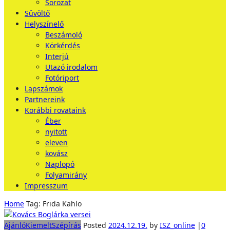
Sorozat
Süvöltő
Helyszínelő
Beszámoló
Körkérdés
Interjú
Utazó irodalom
Fotóriport
Lapszámok
Partnereink
Korábbi rovataink
Éber
nyitott
eleven
kovász
Naplopó
Folyamirány
Impresszum
Home
Tag: Frida Kahlo
Ajánló
Kiemelt
Szépírás
Posted
2024.12.19.
by
ISZ_online
|
0