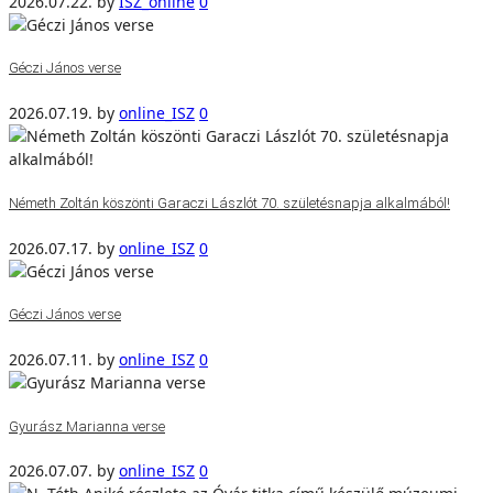
2026.07.22.
by
ISZ_online
0
Géczi János verse
2026.07.19.
by
online_ISZ
0
Németh Zoltán köszönti Garaczi Lászlót 70. születésnapja alkalmából!
2026.07.17.
by
online_ISZ
0
Géczi János verse
2026.07.11.
by
online_ISZ
0
Gyurász Marianna verse
2026.07.07.
by
online_ISZ
0