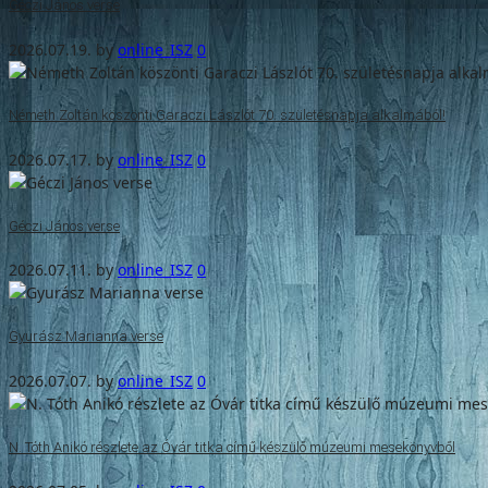
Géczi János verse
2026.07.19.
by
online_ISZ
0
Németh Zoltán köszönti Garaczi Lászlót 70. születésnapja alkalmából!
2026.07.17.
by
online_ISZ
0
Géczi János verse
2026.07.11.
by
online_ISZ
0
Gyurász Marianna verse
2026.07.07.
by
online_ISZ
0
N. Tóth Anikó részlete az Óvár titka című készülő múzeumi mesekönyvből