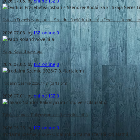
2026.07.05.
by
online_ISZ
0
Ovidius Erzsébetvárosban – Szendrei Boglárka kritikája Seres Lili Hanna Isten
2026.07.03.
by
ISZ_online
0
Papp Roland novellája
2026.07.02.
by
ISZ_online
0
Irodalmi Szemle 2026/7-8. (tartalom)
2026.07.01.
by
online_ISZ
0
Takács Nándor Bakonyicum című versciklusából
2026.06.28.
by
ISZ_online
0
Irodalmi Szemle 2026-- Oldalunk tartalma szerzői jog alatt áll