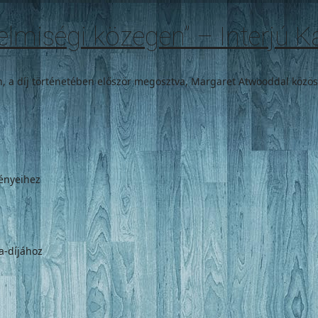
elmiségi közegen” – Interjú K
en, a díj történetében először megosztva, Margaret Atwooddal közös