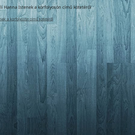
ek a körfolyosón című kötetéről