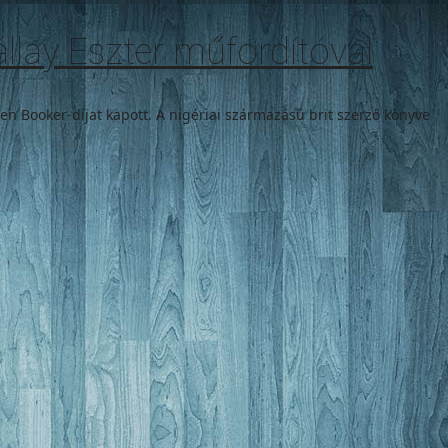
állay Eszter műfordítóval
en Booker-díjat kapott. A nigériai származású brit szerző könyve