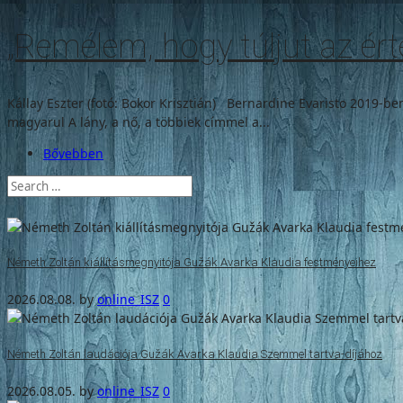
„Remélem, hogy túljut az ért
Kállay Eszter (fotó: Bokor Krisztián) Bernardine Evaristo 2019-b
magyarul A lány, a nő, a többiek címmel a...
Bővebben
Németh Zoltán kiállításmegnyitója Gužák Avarka Klaudia festményeihez
2026.08.08.
by
online_ISZ
0
Németh Zoltán laudációja Gužák Avarka Klaudia Szemmel tartva-díjához
2026.08.05.
by
online_ISZ
0