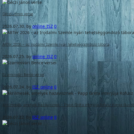
Géczi János verse
2026.07.30.
by
online_ISZ
0
ARTér 2026 – az Irodalmi Szemle nyári tehetséggondozó tábora
2026.07.25.
by
online_ISZ
0
Szamosvári Bence versei
2026.07.24.
by
ISZ_online
0
Akrilmesék, amelyek hazavisznek – Papp Gréta interjúja Rofusz Kinga illuszt
2026.07.22.
by
ISZ_online
0