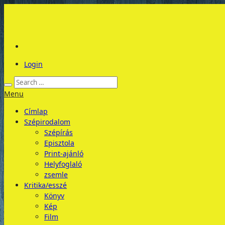
Login
Menu
Címlap
Szépirodalom
Szépírás
Episztola
Print-ajánló
Helyfoglaló
zsemle
Kritika/esszé
Könyv
Kép
Film