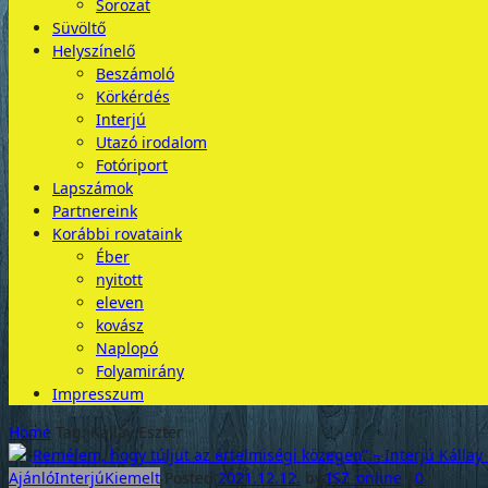
Sorozat
Süvöltő
Helyszínelő
Beszámoló
Körkérdés
Interjú
Utazó irodalom
Fotóriport
Lapszámok
Partnereink
Korábbi rovataink
Éber
nyitott
eleven
kovász
Naplopó
Folyamirány
Impresszum
Home
Tag: Kállay Eszter
Ajánló
Interjú
Kiemelt
Posted
2021.12.12.
by
ISZ_online
|
0