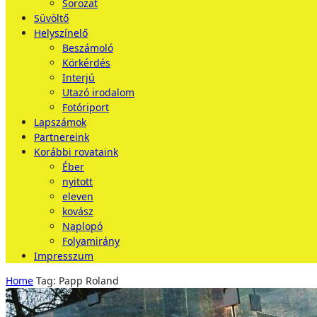
Sorozat
Süvöltő
Helyszínelő
Beszámoló
Körkérdés
Interjú
Utazó irodalom
Fotóriport
Lapszámok
Partnereink
Korábbi rovataink
Éber
nyitott
eleven
kovász
Naplopó
Folyamirány
Impresszum
Home
Tag: Papp Roland