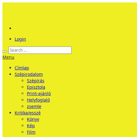
Login
Menu
Címlap
Szépirodalom
Szépírás
Episztola
Print-ajánló
Helyfoglaló
zsemle
Kritika/esszé
Könyv
Kép
Film