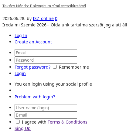
Takács Nándor Bakonyicum című versciklusából
2026.06.28.
by
ISZ_online
0
Irodalmi Szemle 2026-- Oldalunk tartalma szerzői jog alatt áll
Log In
Create an Account
Forgot password?
Remember me
Login
You can login using your social profile
Problem with login?
I agree with
Terms & Conditions
Sing Up