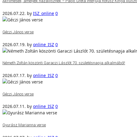
Akrilmesék, amelyek hazavisznek – Papp Gréta interjúja Rofusz Kinga illuszt
2026.07.22.
by
ISZ_online
0
Géczi János verse
2026.07.19.
by
online_ISZ
0
Németh Zoltán köszönti Garaczi Lászlót 70. születésnapja alkalmából!
2026.07.17.
by
online_ISZ
0
Géczi János verse
2026.07.11.
by
online_ISZ
0
Gyurász Marianna verse