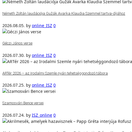
Németh Zoltán laudációja Gužák Avarka Klaudia Szemmel tartva-díjához
2026.08.05.
by
online_ISZ
0
Géczi János verse
2026.07.30.
by
online_ISZ
0
ARTér 2026 – az Irodalmi Szemle nyári tehetséggondozó tábora
2026.07.25.
by
online_ISZ
0
Szamosvári Bence versei
2026.07.24.
by
ISZ_online
0