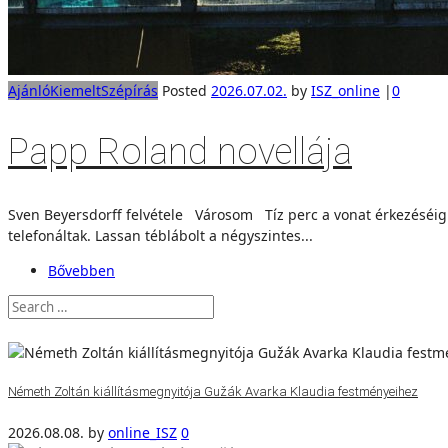
Ajánló
Kiemelt
Szépírás
Posted
2026.07.02.
by
ISZ_online
|
0
Papp Roland novellája
Sven Beyersdorff felvétele Városom Tíz perc a vonat érkezéséig. 
telefonáltak. Lassan téblábolt a négyszintes...
Bővebben
Németh Zoltán kiállításmegnyitója Gužák Avarka Klaudia festményeihez
2026.08.08.
by
online_ISZ
0