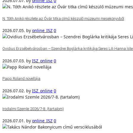
2026.07.07.
by
online_ISZ
0
N. Tóth Anikó részlete az Óvár titka című készülő múzeumi mesekönyvből
2026.07.05.
by
online_ISZ
0
Ovidius Erzsébetvárosban – Szendrei Boglárka kritikája Seres Lili Hanna Isten
2026.07.03.
by
ISZ_online
0
Papp Roland novellája
2026.07.02.
by
ISZ_online
0
Irodalmi Szemle 2026/7-8. (tartalom)
2026.07.01.
by
online_ISZ
0