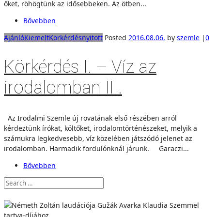
őket, röhögtünk az idősebbeken. Az ötben...
Bővebben
Ajánló
Kiemelt
Körkérdés
nyitott
Posted
2016.08.06.
by
szemle
|
0
Körkérdés I. – Víz az
irodalomban III.
Az Irodalmi Szemle új rovatának első részében arról
kérdeztünk írókat, költőket, irodalomtörténészeket, melyik a
számukra legkedvesebb, víz közelében játszódó jelenet az
irodalomban. Harmadik fordulónknál járunk. Garaczi...
Bővebben