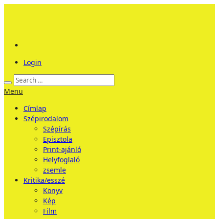
Login
Menu
Címlap
Szépirodalom
Szépírás
Episztola
Print-ajánló
Helyfoglaló
zsemle
Kritika/esszé
Könyv
Kép
Film