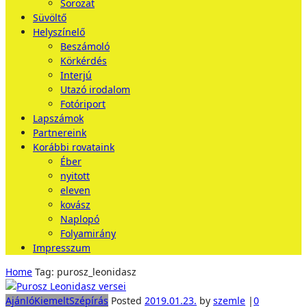
Sorozat
Süvöltő
Helyszínelő
Beszámoló
Körkérdés
Interjú
Utazó irodalom
Fotóriport
Lapszámok
Partnereink
Korábbi rovataink
Éber
nyitott
eleven
kovász
Naplopó
Folyamirány
Impresszum
Home
Tag: purosz_leonidasz
Ajánló
Kiemelt
Szépírás
Posted
2019.01.23.
by
szemle
|
0