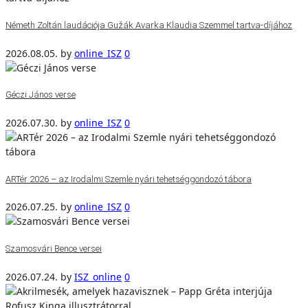
Németh Zoltán laudációja Gužák Avarka Klaudia Szemmel tartva-díjához
2026.08.05.
by
online_ISZ
0
Géczi János verse
2026.07.30.
by
online_ISZ
0
ARTér 2026 – az Irodalmi Szemle nyári tehetséggondozó tábora
2026.07.25.
by
online_ISZ
0
Szamosvári Bence versei
2026.07.24.
by
ISZ_online
0