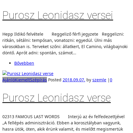
Purosz Leonidasz versei
Hepp Ildikó felvétele Reggeliző férfi jegyzete Reggelizni:
ritkán, sétálni: tempósan, vonatozni: egyedül. Ülni más
városokban is. Terveket szőni: állatkert, El Camino, világbajnoki
döntő. Aprót adni: spontán, számot...
Bővebben
Ajánló
Kiemelt
Szépírás
Posted
2018.09.07.
by
szemle
|
0
Purosz Leonidasz verse
02313 FAMOUS LAST WORDS Interjú az év felfedezettjével
„A fellépés adminisztráció. Ebben a korosztályban vagyunk,
hasra ütök, öten, akik érünk valamit, és mielőtt megismertük