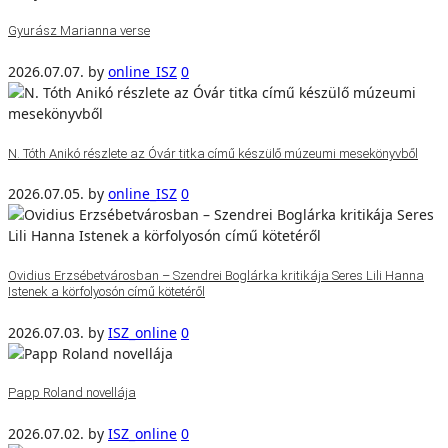
Gyurász Marianna verse
2026.07.07.
by
online_ISZ
0
N. Tóth Anikó részlete az Óvár titka című készülő múzeumi mesekönyvből
2026.07.05.
by
online_ISZ
0
Ovidius Erzsébetvárosban – Szendrei Boglárka kritikája Seres Lili Hanna
Istenek a körfolyosón című kötetéről
2026.07.03.
by
ISZ_online
0
Papp Roland novellája
2026.07.02.
by
ISZ_online
0