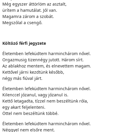
Még egyszer áttörlöm az asztalt,
ürítem a hamutálat. Jól van.
Magamra zárom a szobát.
Megszólal a csengő.
Költöző férfi jegyzete
Életemben lefeküdtem harminchárom nővel.
Orgazmusig tizennégy jutott. Három sírt.
Az ablakhoz mentem, és elnevettem magam.
Kettővel járni kezdtünk később,
négy más fiúval járt.
Életemben lefeküdtem harminchárom nővel.
Kilenccel józanul, vagy józanul is.
Kettő letagadta, tízzel nem beszéltünk róla,
egy akart feljelenteni.
Öttel nem beszéltünk többé.
Életemben lefeküdtem harminchárom nővel.
Néggyel nem elsőre ment.