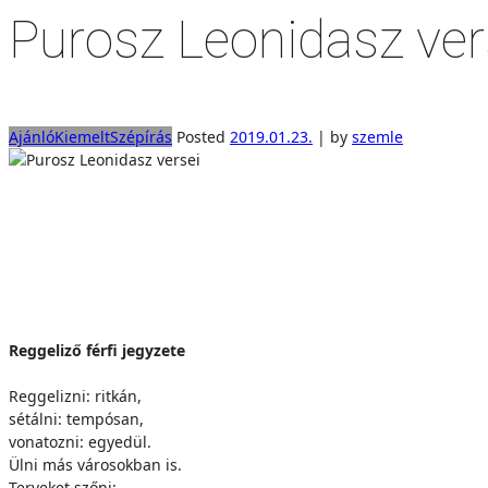
Purosz Leonidasz ver
Ajánló
Kiemelt
Szépírás
Posted
2019.01.23.
|
by
szemle
Reggeliző férfi jegyzete
Reggelizni: ritkán,
sétálni: tempósan,
vonatozni: egyedül.
Ülni más városokban is.
Terveket szőni: