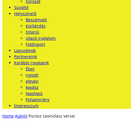
Sorozat
Süvöltő
Helyszínelő
Beszámoló
Körkérdés
Interjú
Utazó irodalom
Fotóriport
Lapszámok
Partnereink
Korábbi rovataink
Éber
nyitott
eleven
kovász
Naplopó
Folyamirány
Impresszum
Home
Ajánló
Purosz Leonidasz versei