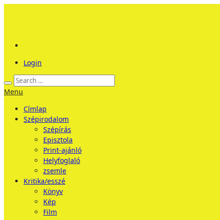
Login
Menu
Címlap
Szépirodalom
Szépírás
Episztola
Print-ajánló
Helyfoglaló
zsemle
Kritika/esszé
Könyv
Kép
Film