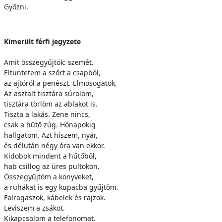
Győzni.
Kimerült férfi jegyzete
Amit összegyűjtök: szemét.
Eltüntetem a szőrt a csapból,
az ajtóról a penészt. Elmosogatok.
Az asztalt tisztára súrolom,
tisztára törlöm az ablakot is.
Tiszta a lakás. Zene nincs,
csak a hűtő zúg. Hónapokig
hallgatom. Azt hiszem, nyár,
és délután négy óra van ekkor.
Kidobok mindent a hűtőből,
hab csillog az üres pultokon.
Összegyűjtöm a könyveket,
a ruhákat is egy kupacba gyűjtöm.
Falragaszok, kábelek és rajzok.
Leviszem a zsákot.
Kikapcsolom a telefonomat.