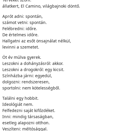
állatkert, El Camino, világbajnoki döntő.
Aprót adni: spontán,
számot vetni: spontán.
Felébredni: időre.
De értelmes időre.
Hallgatni az esőt önsajnálat nélkül,
levinni a szemetet.
Öt év múlva gyerek.
Leszokni a dohányzásról: akkor.
Leszokni a drogokról: egy kicsit.
Színházba járni: egyedül,
dolgozni: rendszeresen,
sportolni: nem kötelességből.
Találni egy hobbit.
Ideológiát nem.
Felfedezni saját kifőzdéket.
Inni: mindig társaságban,
esetleg alapozni otthon.
Veszíteni: méltósággal.