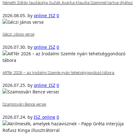
Németh Zoltán laudációja Gužák Avarka Klaudia Szemmel tartva-díjához
2026.08.05.
by
online_ISZ
0
Géczi János verse
2026.07.30.
by
online_ISZ
0
ARTér 2026 – az Irodalmi Szemle nyári tehetséggondozó tábora
2026.07.25.
by
online_ISZ
0
Szamosvári Bence versei
2026.07.24.
by
ISZ_online
0