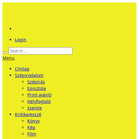
Login
Menu
Címlap
Szépirodalom
Szépírás
Episztola
Print-ajánló
Helyfoglaló
zsemle
Kritika/esszé
Könyv
Kép
Film