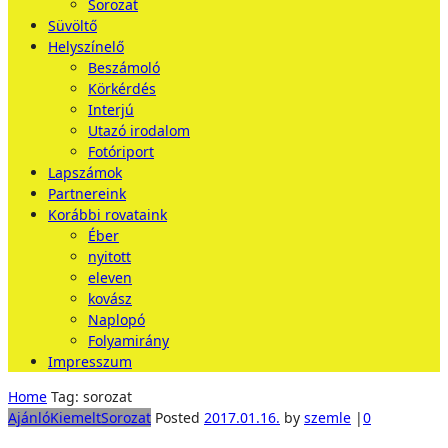
Sorozat
Süvöltő
Helyszínelő
Beszámoló
Körkérdés
Interjú
Utazó irodalom
Fotóriport
Lapszámok
Partnereink
Korábbi rovataink
Éber
nyitott
eleven
kovász
Naplopó
Folyamirány
Impresszum
Home
Tag: sorozat
Ajánló
Kiemelt
Sorozat
Posted
2017.01.16.
by
szemle
|
0