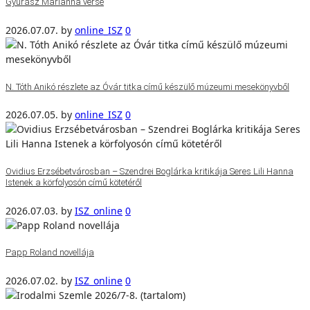
Gyurász Marianna verse
2026.07.07.
by
online_ISZ
0
N. Tóth Anikó részlete az Óvár titka című készülő múzeumi mesekönyvből
2026.07.05.
by
online_ISZ
0
Ovidius Erzsébetvárosban – Szendrei Boglárka kritikája Seres Lili Hanna
Istenek a körfolyosón című kötetéről
2026.07.03.
by
ISZ_online
0
Papp Roland novellája
2026.07.02.
by
ISZ_online
0