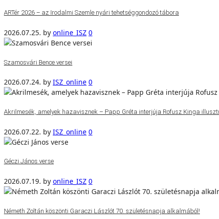
ARTér 2026 – az Irodalmi Szemle nyári tehetséggondozó tábora
2026.07.25.
by
online_ISZ
0
Szamosvári Bence versei
2026.07.24.
by
ISZ_online
0
Akrilmesék, amelyek hazavisznek – Papp Gréta interjúja Rofusz Kinga illuszt
2026.07.22.
by
ISZ_online
0
Géczi János verse
2026.07.19.
by
online_ISZ
0
Németh Zoltán köszönti Garaczi Lászlót 70. születésnapja alkalmából!