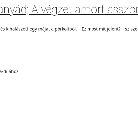
 anyád; A végzet amorf asszo
és kihalászott egy májat a pörköltből. – Ez most mit jelent? – szisze