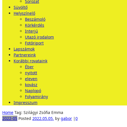
Sorozat
Süvöltő
Helyszínelő
Beszámoló
Körkérdés
Interjú
Utazó irodalom
Fotóriport
Lapszámok
Partnereink
Korábbi rovataink
Éber
nyitott
eleven
kovász
Naplopó
Folyamirány
Impresszum
Home
Tag: Szilágyi Zsófia Emma
2022-05
Posted
2022.05.05.
by
gabor
|
0