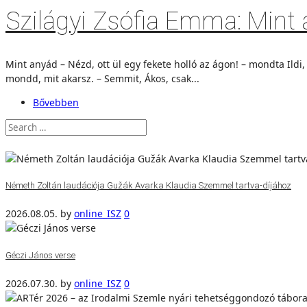
Szilágyi Zsófia Emma: Mint
Mint anyád – Nézd, ott ül egy fekete holló az ágon! – mondta Ildi, 
mondd, mit akarsz. – Semmit, Ákos, csak...
Bővebben
Németh Zoltán laudációja Gužák Avarka Klaudia Szemmel tartva-díjához
2026.08.05.
by
online_ISZ
0
Géczi János verse
2026.07.30.
by
online_ISZ
0