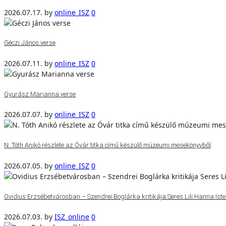
2026.07.17.
by
online_ISZ
0
Géczi János verse
2026.07.11.
by
online_ISZ
0
Gyurász Marianna verse
2026.07.07.
by
online_ISZ
0
N. Tóth Anikó részlete az Óvár titka című készülő múzeumi mesekönyvből
2026.07.05.
by
online_ISZ
0
Ovidius Erzsébetvárosban – Szendrei Boglárka kritikája Seres Lili Hanna Isten
2026.07.03.
by
ISZ_online
0