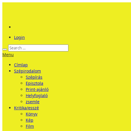
Login
Menu
Címlap
Szépirodalom
Szépírás
Episztola
Print-ajánló
Helyfoglaló
zsemle
Kritika/esszé
Könyv
Kép
Film