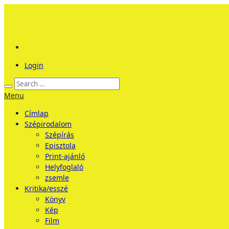
Login
Menu
Címlap
Szépirodalom
Szépírás
Episztola
Print-ajánló
Helyfoglaló
zsemle
Kritika/esszé
Könyv
Kép
Film