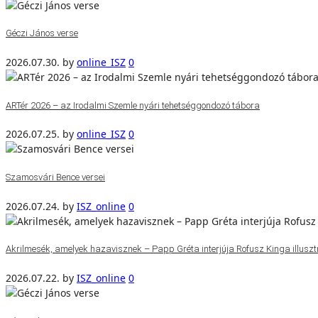
Géczi János verse
2026.07.30.
by
online_ISZ
0
ARTér 2026 – az Irodalmi Szemle nyári tehetséggondozó tábora
2026.07.25.
by
online_ISZ
0
Szamosvári Bence versei
2026.07.24.
by
ISZ_online
0
Akrilmesék, amelyek hazavisznek – Papp Gréta interjúja Rofusz Kinga illuszt
2026.07.22.
by
ISZ_online
0