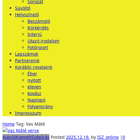
Sorozat
Süvöltő
Helyszínelő
Beszámoló
Körkérdés
Interjú
Utazó irodalom
Fotóriport
Lapszámok
Partnereink
Korábbi rovataink
Éber
nyitott
eleven
kovász
Naplopó
Folyamirány
Impresszum
Home
Tag: Vas Máté
Ajánló
Kiemelt
Szépírás
Posted
2025.12.19.
by
ISZ_online
|
0