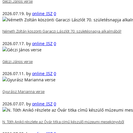
Géczi János verse
2026.07.19.
by
online_ISZ
0
Németh Zoltán köszönti Garaczi Lászlót 70. születésnapja alkalmából!
2026.07.17.
by
online_ISZ
0
Géczi János verse
2026.07.11.
by
online_ISZ
0
Gyurász Marianna verse
2026.07.07.
by
online_ISZ
0
N. Tóth Anikó részlete az Óvár titka című készülő múzeumi mesekönyvből