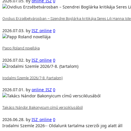
2026.07.05.
by
online_ISZ
0
Ovidius Erzsébetvárosban – Szendrei Boglárka kritikája Seres Lili Hanna Isten
2026.07.03.
by
ISZ_online
0
Papp Roland novellája
2026.07.02.
by
ISZ_online
0
Irodalmi Szemle 2026/7-8. (tartalom)
2026.07.01.
by
online_ISZ
0
Takács Nándor Bakonyicum című versciklusából
2026.06.28.
by
ISZ_online
0
Irodalmi Szemle 2026-- Oldalunk tartalma szerzői jog alatt áll