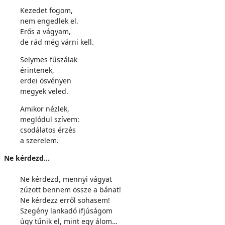
Kezedet fogom,
nem engedlek el.
Erős a vágyam,
de rád még várni kell.
Selymes fűszálak
érintenek,
erdei ösvényen
megyek veled.
Amikor nézlek,
meglódul szívem:
csodálatos érzés
a szerelem.
Ne kérdezd…
Ne kérdezd, mennyi vágyat
zúzott bennem össze a bánat!
Ne kérdezz erről sohasem!
Szegény lankadó ifjúságom
úgy tűnik el, mint egy álom…