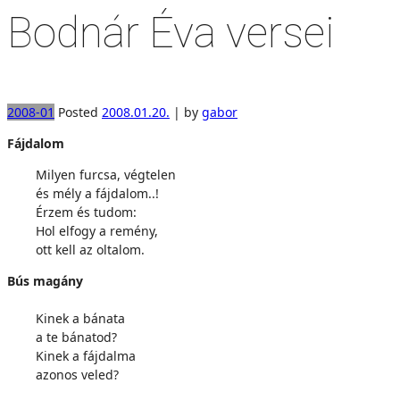
Bodnár Éva versei
2008-01
Posted
2008.01.20.
|
by
gabor
Fájdalom
Milyen furcsa, végtelen
és mély a fájdalom..!
Érzem és tudom:
Hol elfogy a remény,
ott kell az oltalom.
Bús magány
Kinek a bánata
a te bánatod?
Kinek a fájdalma
azonos veled?