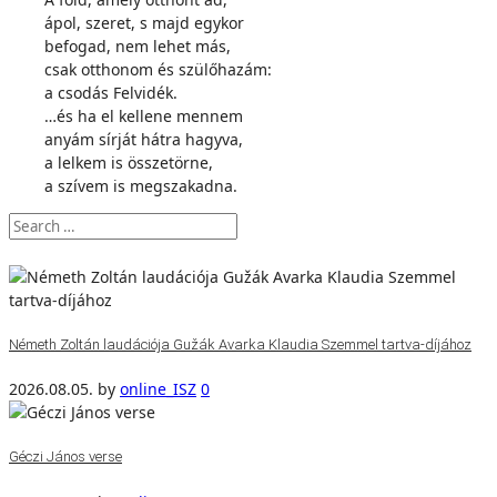
ápol, szeret, s majd egykor
befogad, nem lehet más,
csak otthonom és szülőhazám:
a csodás Felvidék.
…és ha el kellene mennem
anyám sírját hátra hagyva,
a lelkem is összetörne,
a szívem is megszakadna.
Németh Zoltán laudációja Gužák Avarka Klaudia Szemmel tartva-díjához
2026.08.05.
by
online_ISZ
0
Géczi János verse