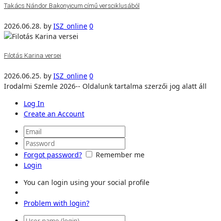
Takács Nándor Bakonyicum című versciklusából
2026.06.28.
by
ISZ_online
0
Filotás Karina versei
2026.06.25.
by
ISZ_online
0
Irodalmi Szemle 2026-- Oldalunk tartalma szerzői jog alatt áll
Log In
Create an Account
Forgot password?
Remember me
Login
You can login using your social profile
Problem with login?