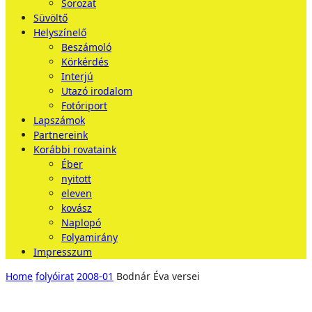
Sorozat
Süvöltő
Helyszínelő
Beszámoló
Körkérdés
Interjú
Utazó irodalom
Fotóriport
Lapszámok
Partnereink
Korábbi rovataink
Éber
nyitott
eleven
kovász
Naplopó
Folyamirány
Impresszum
Home
folyóirat
2008-01
Bodnár Éva versei