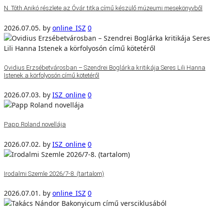
N. Tóth Anikó részlete az Óvár titka című készülő múzeumi mesekönyvből
2026.07.05.
by
online_ISZ
0
Ovidius Erzsébetvárosban – Szendrei Boglárka kritikája Seres Lili Hanna
Istenek a körfolyosón című kötetéről
2026.07.03.
by
ISZ_online
0
Papp Roland novellája
2026.07.02.
by
ISZ_online
0
Irodalmi Szemle 2026/7-8. (tartalom)
2026.07.01.
by
online_ISZ
0