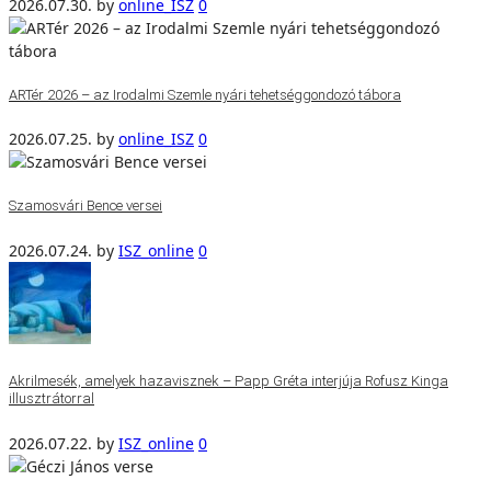
2026.07.30.
by
online_ISZ
0
ARTér 2026 – az Irodalmi Szemle nyári tehetséggondozó tábora
2026.07.25.
by
online_ISZ
0
Szamosvári Bence versei
2026.07.24.
by
ISZ_online
0
Akrilmesék, amelyek hazavisznek – Papp Gréta interjúja Rofusz Kinga
illusztrátorral
2026.07.22.
by
ISZ_online
0