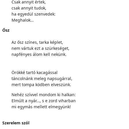
Csak annyit értek,
csak annyit tudok,
ha egyedül szenvedek:
Meghalok…
Ősz
Az ősz színes, tarka képlet,
nem vártuk ezt a szürkeséget,
napfényes álom kell nekünk.
Örökké tartó kacagással
táncolnánk meleg napsugárral,
mert tompa ködben elveszünk.
Nehéz szívvel mondom ki halkan:
Elmúlt a nyár…, s e zord viharban
mi egymás mellett elmegyünk!
Szerelem szól