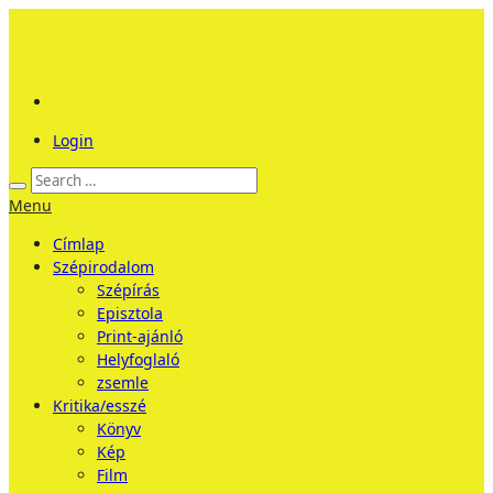
Login
Menu
Címlap
Szépirodalom
Szépírás
Episztola
Print-ajánló
Helyfoglaló
zsemle
Kritika/esszé
Könyv
Kép
Film