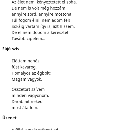
Az élet nem kényeztetett el soha.
De nem is volt még hozzám
ennyire zord, ennyire mostoha.
Túl fogom élni, nem adom fel!
Sokáig vártam így is, azt hiszem.
De el nem dobom a keresztet:
Tovább cipelem…
Fájó szív
Előttem nehéz
füst kavarog,
Homályos az égbolt:
Magam vagyok.
Összetört szívem
minden vagyonom.
Darabjait neked
most átadom.
Üzenet
A föld, amely otthont ad,