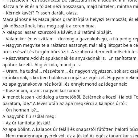
Ráz­za a fe­jét és a föl­det né­zi hos­­sza­san, majd hir­te­len, mint­ha m
– Kér­nek ká­vét? Fris­sen da­rált, olasz.
Ma­ca Jánosné és Ma­ca Já­nos grá­nit­sír­já­ra he­lye­zi ter­mo­szát, és el
ják idő­sze­rű­nek, hisz még zaj­lik a ce­re­mó­nia.
A ka­la­pos las­san szür­csö­li a ká­vét, s új­ra­tö­mi pi­pá­ját.
– Va­la­mi­kor én is szíttam – dör­mög a gaz­da­kül­se­jű, a fiú pe­dig rej­
– Na­gyon meg­vi­sel­te a rak­tá­ros as­­szonyt, már alig lá­to­gat be a cég
üres csé­szét és für­gén bú­csú­zik. A szo­bor­rá der­medt idő­sebb test­
– Rész­vé­tem! Add át apu­kád­nak és anyu­kád­nak is. Én ta­ní­tot­tam, na
apá­hoz kö­ze­lít. Alig ér oda, mond­ja is:
– Uram, ha tudná… részvétem… és na­gyon vi­gyáz­zon, sok arc csak most b
si­rán­koz­nak, s köz­ben ha­lá­lo­san un­ják az egé­szet. Hig­­gyen ne­kem,
Az apa gya­na­kod­va néz kö­rül, és en­­nyit mond az ide­gen­nek:
– Kö­szö­nöm, uram, na­gyon kö­szö­nöm.
A me­net las­san ki­ol­da­log a te­me­tő­ből. Be­tér­nek a kö­ze­li Ha­lot­t
ba­rá­tom, ide.” A le­ves után az apa meg­kér­di a ka­la­pos úr­tól:
– Ön hon­nan is?…
A na­gyobb fiú szó­lal meg:
– Az úr ta­ní­tot­ta Jós­kát!
Az apa bó­lint. A ka­la­pos úr fel­áll és snapsz­tól fű­töt­ten ha­lot­ti bú­c
– Nem min­den­na­pi gye­rek volt ez a Jós­ka! Az egész ta­ná­ri kar sze­r