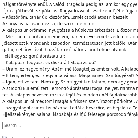
nál­gat tör­vény­te­le­nül. A va­ló­di tra­gé­dia pe­dig az, ami­kor egy gy
Új­ra a jól be­vált szi­pá­ko­lás. Ro­gya­doz­va áll, zseb­ken­dő­jé­be fúj­ja
– Kö­szö­nöm, ta­nár úr, kö­szö­nöm. Is­mét cso­dá­la­to­san be­szélt.
Az anya is há­lá­san néz rá, de szól­ni nem tud.
A ka­la­pos úr öröm­mel nyug­táz­za a hús­le­ves ér­ke­zé­sét. Elő­ször 
– Most nem a po­ha­ram eme­lem, ha­nem le­ve­se­met sze­dem drá­ga Jós
Jó­le­sett ezt ki­mon­da­ni; sza­ba­don, ter­mé­sze­te­sen jött be­lő­le. U
gat­ni, né­hány tá­vo­li hoz­zá­tar­to­zó bá­tor­ta­la­nul el­mo­so­lyo­dik.
Fel­áll egy szi­go­rú áb­rá­za­tú úr:
– Ka­lap­ban fo­gyaszt és dis­ku­rál! Ma­ga zsi­dó?
– Uram, ez ha­gyo­mány. Apám mél­tó­ság­tel­jes em­ber volt. A ka­la­po
– Ér­tem, ér­tem, ez is egy­faj­ta vá­lasz. Ma­ga is­me­ri Szintúgyékat? A
– Igen, ott vol­tam! Nem egy Szintúgyot ta­ní­tot­tam, nem egy ge­ne­rá­
A szi­go­rú kül­le­mű fér­fi le­mon­dó áb­rá­zat­tal fog­lal he­lyet, mint­h
tot. A ka­la­pos he­ve­sen ráz­za a fe­jét és min­den­ki­nél fáj­dal­ma­sabb
A ka­la­pos úr jól meg­tö­mi ma­gát a fris­sen szer­ví­ro­zott pör­költ­tel.
Ha­za­gya­lo­gol csi­nos kis há­zá­ba. Le­dől a he­ve­rő­re, és be­je­lö­li a T
Éj­je­li­szek­ré­nyén va­la­hai kis­ba­bá­ja és if­jú fe­le­sé­ge po­ro­so­dó fény­