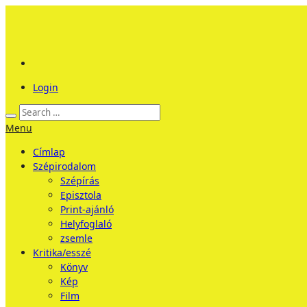
Login
Menu
Címlap
Szépirodalom
Szépírás
Episztola
Print-ajánló
Helyfoglaló
zsemle
Kritika/esszé
Könyv
Kép
Film