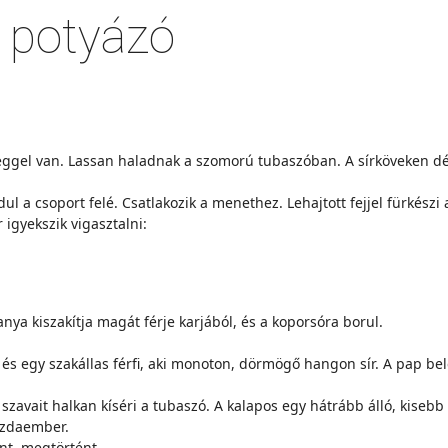
po­tyá­zó
 reg­gel van. Las­san ha­lad­nak a szo­mo­rú tu­ba­szó­ban. A sír­kö­ve­ken
­dul a cso­port fe­lé. Csat­la­ko­zik a me­net­hez. Le­haj­tott fej­jel für­ké­sz
 igyek­szik vi­gasz­tal­ni:
ya ki­sza­kít­ja ma­gát fér­je kar­já­ból, és a ko­por­só­ra bo­rul.
, és egy sza­kál­las fér­fi, aki mo­no­ton, dör­mö­gő han­gon sír. A pap be­l
a­va­it hal­kan kí­sé­ri a tu­ba­szó. A ka­la­pos egy hát­rább ál­ló, ki­sebb tá
az­da­em­ber.
r­tént, megtörtént…