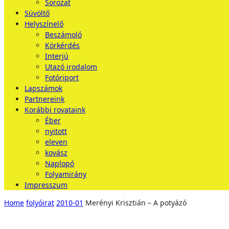
Sorozat
Süvöltő
Helyszínelő
Beszámoló
Körkérdés
Interjú
Utazó irodalom
Fotóriport
Lapszámok
Partnereink
Korábbi rovataink
Éber
nyitott
eleven
kovász
Naplopó
Folyamirány
Impresszum
Home
folyóirat
2010-01
Merényi Krisztián – A po­tyá­zó