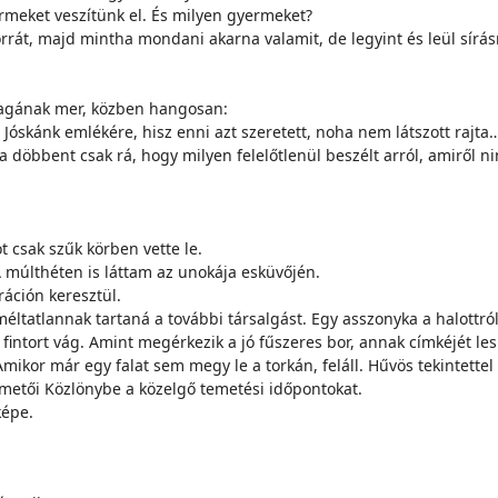
er­me­ket ve­szí­tünk el. És mi­lyen gyer­me­ket?
 or­rát, majd mint­ha mon­da­ni akar­na va­la­mit, de le­gyint és le­ül sí­rás­r
ma­gá­nak mer, köz­ben han­go­san:
­kánk em­lé­ké­re, hisz en­ni azt sze­re­tett, no­ha nem lát­szott rajta
tá­na döb­bent csak rá, hogy mi­lyen fe­le­lőt­le­nül be­szélt ar­ról, ami­ről
t csak szűk kör­ben vet­te le.
 múlt­hé­ten is lát­tam az uno­ká­ja es­kü­vő­jén.
ci­ón ke­resz­tül.
a mél­tat­lan­nak tar­ta­ná a to­váb­bi tár­sal­gást. Egy as­­szony­ka a ha­lot
 fin­tort vág. Amint meg­ér­ke­zik a jó fű­sze­res bor, an­nak cím­ké­jét le­s
 Ami­kor már egy fa­lat sem megy le a tor­kán, fel­áll. Hű­vös te­kin­tet­tel k
e­me­tői Köz­löny­be a kö­zel­gő te­me­té­si idő­pon­to­kat.
ké­pe.