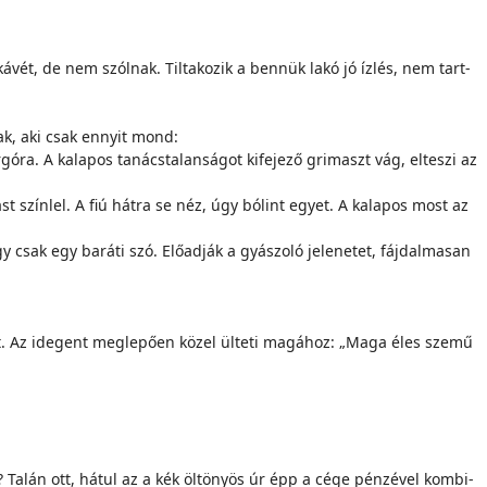
 ká­vét, de nem szól­nak. Til­ta­ko­zik a ben­nük la­kó jó íz­lés, nem tart­
­nak, aki csak en­­nyit mond:
ra. A ka­la­pos ta­nács­ta­lan­sá­got ki­fe­je­ző gri­maszt vág, el­te­szi az
ást szín­lel. A fiú hát­ra se néz, úgy bó­lint egyet. A ka­la­pos most az
k egy ba­rá­ti szó. Elő­ad­ják a gyá­szo­ló je­le­ne­tet, fáj­dal­ma­san
lyet. Az ide­gent meg­le­pő­en kö­zel ül­te­ti ma­gá­hoz: „Ma­ga éles sze­mű
 Ta­lán ott, há­tul az a kék ­öl­tö­nyös úr épp a cé­ge pén­zé­vel kom­bi­