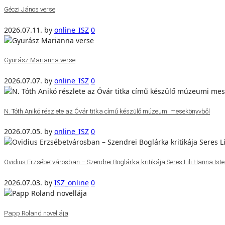
Géczi János verse
2026.07.11.
by
online_ISZ
0
Gyurász Marianna verse
2026.07.07.
by
online_ISZ
0
N. Tóth Anikó részlete az Óvár titka című készülő múzeumi mesekönyvből
2026.07.05.
by
online_ISZ
0
Ovidius Erzsébetvárosban – Szendrei Boglárka kritikája Seres Lili Hanna Isten
2026.07.03.
by
ISZ_online
0
Papp Roland novellája