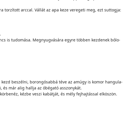
a tor­zí­tott arc­cal. Vál­lát az apa ke­ze ve­re­ge­ti meg, ezt sut­tog­ja:
…
 nincs is tu­do­má­sa. Meg­nyug­vá­sá­ra egy­re töb­ben kez­de­nek bó­lo­
t­ról kezd be­szél­ni, bo­ron­gó­sab­bá té­ve az amúgy is ko­mor han­gu­la­
i, és már alig hall­ja az óbé­ga­tó as­­szony­kát.
ör­be­néz, kéz­be ve­szi ka­bát­ját, és mély fej­haj­tás­sal el­kö­szön.