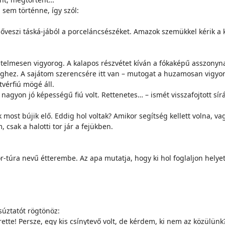
i sem tör­tén­ne, így szól:
ő­ve­szi tás­ká­-já­ból a por­ce­lán­csé­szé­ket. Ama­zok sze­mük­kel ké­rik a
tel­me­sen vi­gyo­rog. A ka­la­pos rész­vé­tet kí­ván a fó­ka­ké­pű as­­szony
­hez. A sa­já­tom sze­ren­csé­re itt van – mu­to­gat a hu­za­mo­san vi­gyor­gó­
vér­fiú mö­gé áll.
­gyon jó ké­pes­sé­gű fiú volt. Rettenetes… – is­mét vis­­sza­foj­tott sí­r
ú­jik elő. Ed­dig hol vol­tak? Ami­kor se­gít­ség kel­lett vol­na, vagy csa
 csak a ha­lot­ti tor jár a fe­jük­ben.
i Tor-tú­ra ne­vű ét­te­rem­be. Az apa mu­tat­ja, hogy ki hol fog­lal­jon he­
súz­ta­tót rög­tö­nöz:
et­te! Per­sze, egy kis csíny­te­vő volt, de kér­dem, ki nem az kö­zü­lünk?