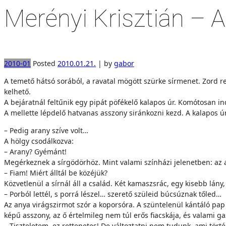
Merényi Krisztián – A 
2010-01
Posted
2010.01.21.
|
by
gabor
A te­me­tő hát­só so­rá­ból, a ra­va­tal mö­gött szür­ke sír­me­net. Zord
kel­he­tő.
A be­já­rat­nál fel­tű­nik egy pi­pát pö­fé­ke­lő ka­la­pos úr. Ko­mó­to­san in
A mel­let­te lép­de­lő hat­va­nas as­­szony si­rán­koz­ni kezd. A ka­la­pos úr
– Pe­dig arany szí­ve volt…
A hölgy cso­dál­koz­va:
– Arany? Gyé­mánt!
Meg­ér­kez­nek a sír­gö­dör­höz. Mint va­la­mi szín­há­zi je­le­net­ben: az an
– Fi­am! Mi­ért áll­tál be kö­zé­jük?
Köz­vet­le­nül a sír­nál áll a csa­lád. Két ka­masz­srác, egy ki­sebb lány
– Por­ból let­tél, s por­rá lészel… sze­re­tő szü­le­id bú­csúz­nak tőled…
Az anya vi­rág­szir­mot szór a ko­por­só­ra. A szün­te­le­nül kán­tá­ló pap sz
ké­pű as­­szony, az ő ér­tel­mi­leg nem túl erős fi­acs­ká­ja, és va­la­mi g
– Tisz­te­le­tem, ez ret­te­ne­tes! De vál­toz­tat­ni nem tu­dunk, ami tö