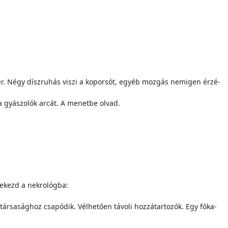
 dér. Négy dísz­ru­hás vi­szi a ko­por­sót, egyéb moz­gás nem­igen ér­zé­
i a gyá­szo­lók ar­cát. A me­net­be ol­vad.
e­kezd a nek­ro­lóg­ba:
r­sa­ság­hoz csa­pó­dik. Vél­he­tő­en tá­vo­li hoz­zá­tar­to­zók. Egy fó­ka­