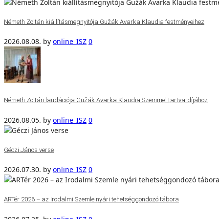
Németh Zoltán kiállításmegnyitója Gužák Avarka Klaudia festményeihez
2026.08.08.
by
online_ISZ
0
Németh Zoltán laudációja Gužák Avarka Klaudia Szemmel tartva-díjához
2026.08.05.
by
online_ISZ
0
Géczi János verse
2026.07.30.
by
online_ISZ
0
ARTér 2026 – az Irodalmi Szemle nyári tehetséggondozó tábora