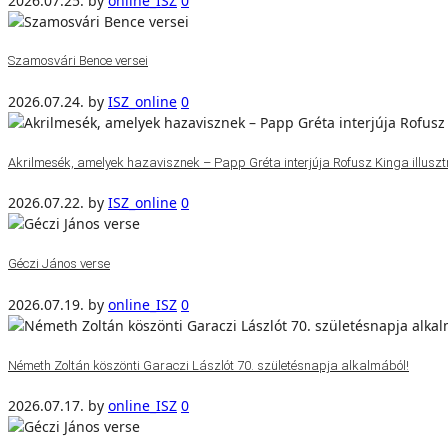
2026.07.25.
by
online_ISZ
0
Szamosvári Bence versei
2026.07.24.
by
ISZ_online
0
Akrilmesék, amelyek hazavisznek – Papp Gréta interjúja Rofusz Kinga illuszt
2026.07.22.
by
ISZ_online
0
Géczi János verse
2026.07.19.
by
online_ISZ
0
Németh Zoltán köszönti Garaczi Lászlót 70. születésnapja alkalmából!
2026.07.17.
by
online_ISZ
0